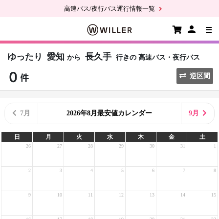
高速バス/夜行バス運行情報一覧
ゆったり
愛知
長久手
から
行きの
高速バス・夜行バス
逆区間
7月
2026年8月最安値カレンダー
9月
日
月
火
水
木
金
土
26
27
28
29
30
31
1
2
3
4
5
6
7
8
9
10
11
12
13
14
15