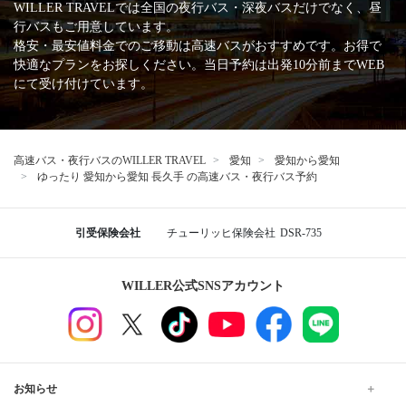
WILLER TRAVELでは全国の夜行バス・深夜バスだけでなく、昼
行バスもご用意しています。
格安・最安値料金でのご移動は高速バスがおすすめです。お得で
快適なプランをお探しください。当日予約は出発10分前までWEB
にて受け付けています。
高速バス・夜行バスのWILLER TRAVEL
愛知
愛知から愛知
ゆったり 愛知から愛知 長久手 の高速バス・夜行バス予約
引受保険会社
チューリッヒ保険会社
DSR-735
WILLER公式SNSアカウント
お知らせ