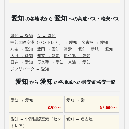
愛知
愛知
の各地域から
への高速バス・格安バス
愛知
→
愛知
栄
→
愛知
中部国際空港（セントレア）
→
愛知
名古屋
→
愛知
刈谷
→
愛知
豊田
→
愛知
常滑
→
愛知
新城
→
愛知
大府
→
愛知
知立
→
愛知
尾張旭
→
愛知
日進
→
愛知
長久手
→
愛知
東浦
→
愛知
ジブリパーク
→
愛知
愛知
愛知
から
の各地域への最安値/格安一覧
愛知
→
愛知
愛知
→
栄
¥
200
～
¥
2,000
～
愛知
→
中部国際空港（セン
愛知
→
名古屋
トレア）