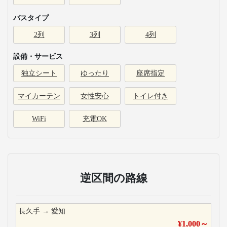
バスタイプ
2列
3列
4列
設備・サービス
独立シート
ゆったり
座席指定
マイカーテン
女性安心
トイレ付き
WiFi
充電OK
逆区間の路線
長久手
→
愛知
¥
1,000
～