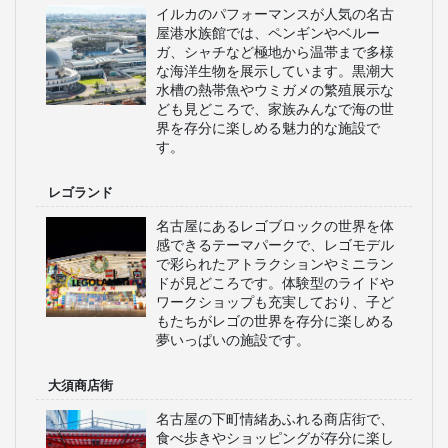
イルカのパフォーマンスが人気の名古
屋港水族館では、ペンギンやベルー
ガ、シャチなど極地から温帯まで多様
な海洋生物を展示しています。黒潮大
水槽の熱帯魚やウミガメの繁殖展示な
ども見どころで、家族みんなで海の世
界を存分に楽しめる魅力的な施設で
す。
レゴランド
名古屋にあるレゴブロックの世界を体
感できるテーマパークで、レゴモデル
で彩られたアトラクションやミニラン
ドが見どころです。体験型のライドや
ワークショップも充実しており、子ど
もたちがレゴの世界を存分に楽しめる
夢いっぱいの施設です。
大須商店街
名古屋の下町情緒あふれる商店街で、
食べ歩きやショッピングが存分に楽し