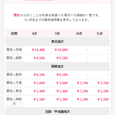
愛知
から
行くことが出来る高速バス/夜行バス路線の一覧です。
3ヶ月先までの最安値情報を表示しております。
区間
8月
9月
10月
11月
東北地方
愛知→宮城
-
-
10,400
10,400
愛知→福島
-
-
9,500
9,500
関東地方
愛知→栃木
-
-
8,500
8,500
愛知→千葉
3,000
3,600
3,760
3,760
愛知→東京
2,400
2,400
3,200
3,200
愛知→神奈
2,500
3,200
3,200
3,200
川
北陸・甲信越地方