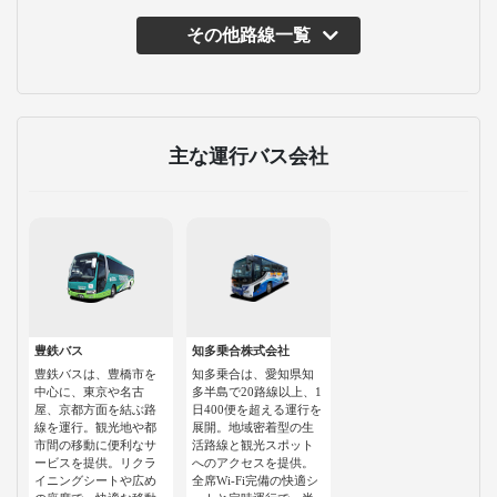
その他路線一覧
主な運行バス会社
豊鉄バス
知多乗合株式会社
豊鉄バスは、豊橋市を
知多乗合は、愛知県知
中心に、東京や名古
多半島で20路線以上、1
屋、京都方面を結ぶ路
日400便を超える運行を
線を運行。観光地や都
展開。地域密着型の生
市間の移動に便利なサ
活路線と観光スポット
ービスを提供。リクラ
へのアクセスを提供。
イニングシートや広め
全席Wi-Fi完備の快適シ