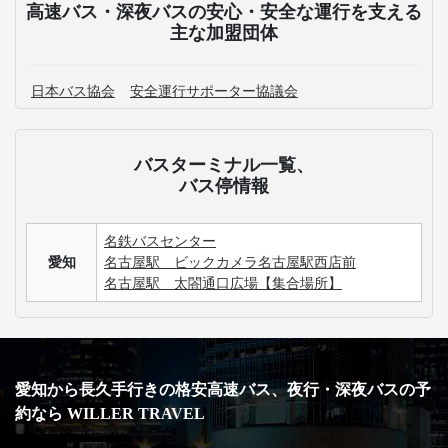
高速バス・深夜バスの安心・安全な運行を支える
主な加盟団体
日本バス協会
安全運行サポーター協議会
バスターミナル一覧、
バス停情報
名鉄バスセンター
愛知
名古屋駅 ビックカメラ名古屋駅西店前
名古屋駅 太閤通口広場【集合場所】
愛知から長久手行きの格安高速バス、夜行・深夜バスの予
約なら WILLER TRAVEL