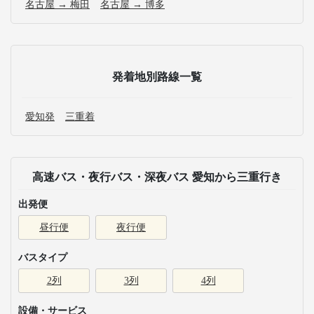
名古屋 → 梅田
名古屋 → 博多
発着地別路線一覧
愛知発
三重着
高速バス・夜行バス・深夜バス 愛知から三重行き
出発便
昼行便
夜行便
バスタイプ
2列
3列
4列
設備・サービス