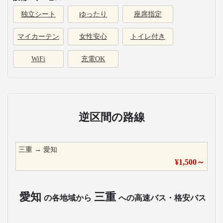
独立シート
ゆったり
座席指定
マイカーテン
女性安心
トイレ付き
WiFi
充電OK
逆区間の路線
三重
→
愛知
¥
1,500
～
愛知
三重
の各地域から
への高速バス・格安バス