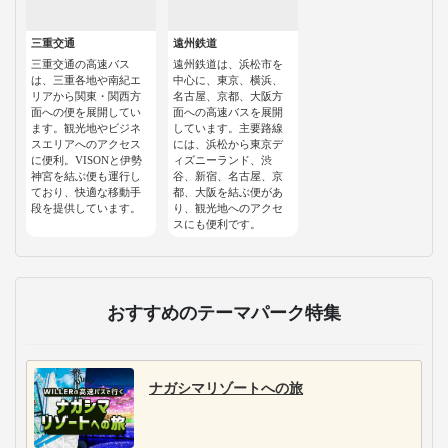
三重交通
遠州鉄道
三重交通の高速バス
遠州鉄道は、浜松市を
は、三重各地や南紀エ
中心に、東京、横浜、
リアから関東・関西方
名古屋、京都、大阪方
面への便を展開してい
面への高速バスを展開
ます。観光地やビジネ
しています。主要路線
スエリアへのアクセス
には、浜松から東京デ
に便利。VISONと伊勢
ィズニーランド、渋
神宮を結ぶ便も運行し
谷、新宿、名古屋、京
ており、快適な移動手
都、大阪を結ぶ便があ
段を提供しています。
り、観光地へのアクセ
スにも便利です。
おすすめのテーマパーク特集
ナガシマリゾートへの旅