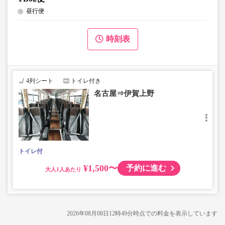
昼行便
時刻表
4列シート
トイレ付き
名古屋⇒伊賀上野
トイレ付
¥1,500〜
予約に進む
大人
2026年08月08日12時49分
時点での料金を表示しています