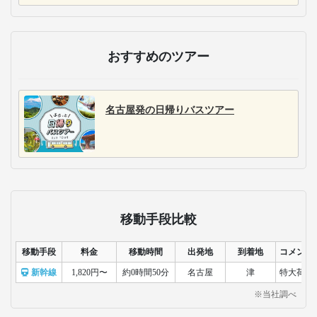
おすすめのツアー
名古屋発の日帰りバスツアー
移動手段比較
移動手段
料金
移動時間
出発地
到着地
コメント
新幹線
1,820円〜
約0時間50分
名古屋
津
特大荷物
※当社調べ