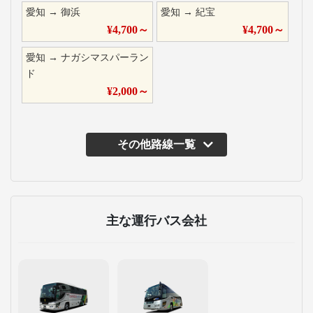
愛知
→
御浜
愛知
→
紀宝
¥
4,700
～
¥
4,700
～
愛知
→
ナガシマスパーラン
ド
¥
2,000
～
その他路線一覧
主な運行バス会社