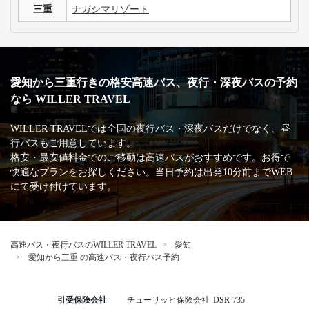
三重
ナガシマリゾート
愛知から三重行きの格安高速バス、夜行・深夜バスの予約
なら WILLER TRAVEL
WILLER TRAVELでは全国の夜行バス・深夜バスだけでなく、昼
行バスもご用意しています。
格安・最安値料金でのご移動は高速バスがおすすめです。お得で
快適なプランをお探しください。当日予約は出発10分前までWEB
にて受け付けています。
高速バス・夜行バスのWILLER TRAVEL
愛知
愛知から三重 の高速バス・夜行バス予約
引受保険会社
チューリッヒ保険会社
DSR-735