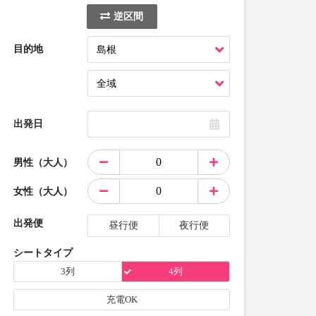
逆区間
目的地
出発日
男性（大人）
女性（大人）
出発便
昼行便
夜行便
シートタイプ
3列
4列
充電OK