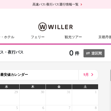
高速バス/夜行バス運行情報一覧
ー・ホテル
フェリー
観光ツアー
京都丹
ス・夜行バス
逆区間
8月最安値カレンダー
9月
水
木
金
土
29
30
31
1
5
6
7
8