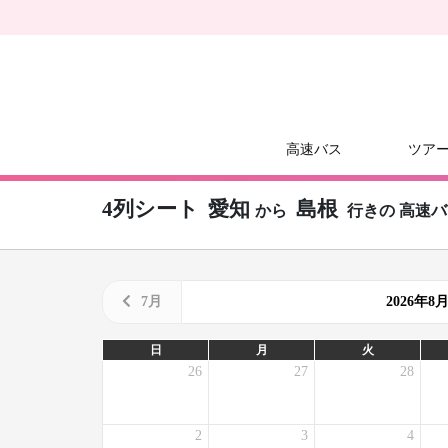
高速バス
ツア
4列シート
愛知
島根
から
行きの
高速バ
7月
2026年
日
月
火
26
27
28
2
3
4