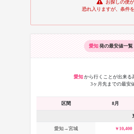
お探しの便が
恐れ入りますが、条件
愛知
発の最安値
一覧
愛知
から
行くことが出来る
3ヶ月先までの最安
区間
8月
愛知→宮城
10,400