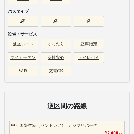
バスタイプ
2列
3列
4列
設備・サービス
独立シート
ゆったり
座席指定
マイカーテン
女性安心
トイレ付き
WiFi
充電OK
逆区間の路線
中部国際空港（セントレア）
→
ジブリパーク
¥
2,000
～