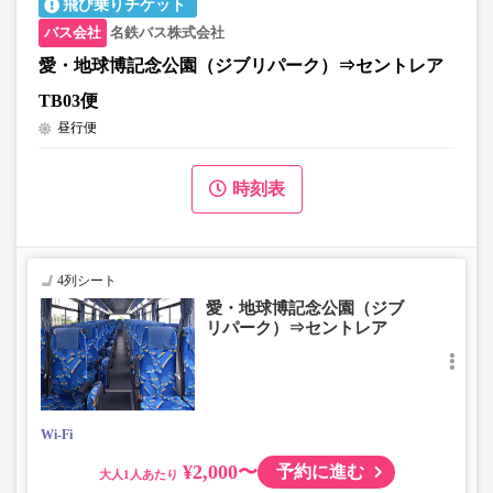
飛び乗りチケット
名鉄バス株式会社
愛・地球博記念公園（ジブリパーク）⇒セントレア
TB03便
昼行便
時刻表
4列シート
愛・地球博記念公園（ジブ
リパーク）⇒セントレア
Wi-Fi
¥2,000〜
予約に進む
大人