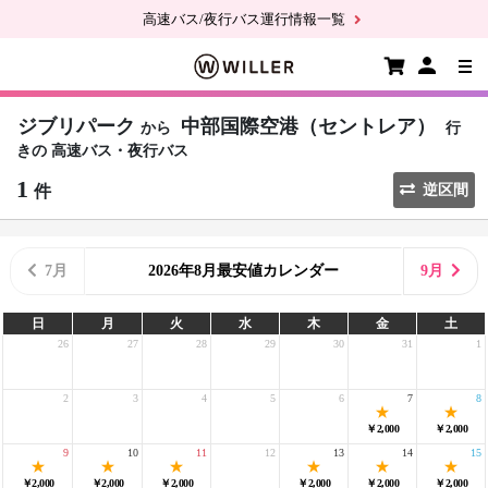
高速バス/夜行バス運行情報一覧
ジブリパーク
中部国際空港（セントレア）
から
行
きの
高速バス・夜行バス
1
件
逆区間
7月
2026年8月最安値カレンダー
9月
日
月
火
水
木
金
土
26
27
28
29
30
31
1
2
3
4
5
6
7
8
￥2,000
￥2,000
9
10
11
12
13
14
15
￥2,000
￥2,000
￥2,000
￥2,000
￥2,000
￥2,000