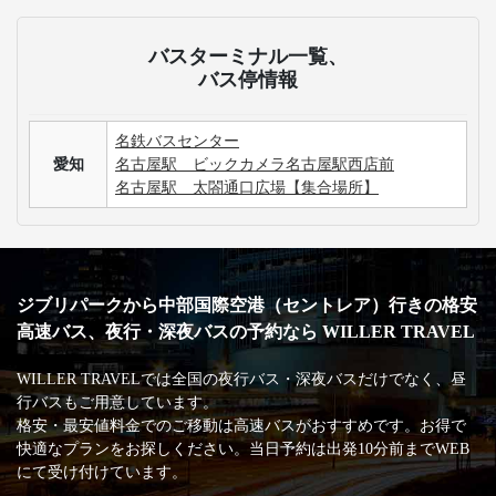
バスターミナル一覧、
バス停情報
名鉄バスセンター
愛知
名古屋駅 ビックカメラ名古屋駅西店前
名古屋駅 太閤通口広場【集合場所】
ジブリパークから中部国際空港（セントレア）行きの格安
高速バス、夜行・深夜バスの予約なら WILLER TRAVEL
WILLER TRAVELでは全国の夜行バス・深夜バスだけでなく、昼
行バスもご用意しています。
格安・最安値料金でのご移動は高速バスがおすすめです。お得で
快適なプランをお探しください。当日予約は出発10分前までWEB
にて受け付けています。