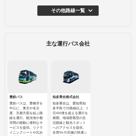
その他路線一覧
主な運行バス会社
豊鉄バス
知多乗合株式会社
豊鉄バスは、豊橋市を
知多乗合は、愛知県知
中心に、東京や名古
多半島で20路線以上、1
屋、京都方面を結ぶ路
日400便を超える運行を
線を運行。観光地や都
展開。地域密着型の生
市間の移動に便利なサ
活路線と観光スポット
ービスを提供。リクラ
へのアクセスを提供。
イニングシートや広め
全席Wi-Fi完備の快適シ