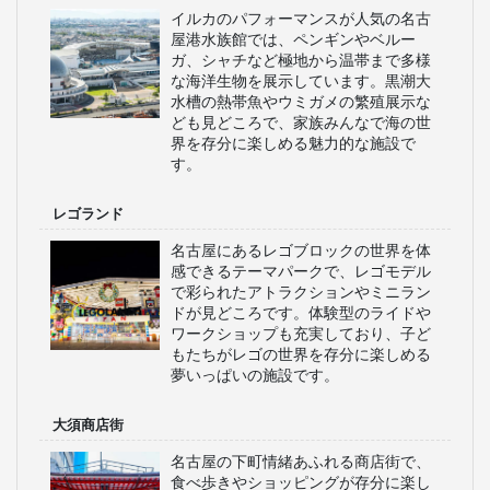
イルカのパフォーマンスが人気の名古
屋港水族館では、ペンギンやベルー
ガ、シャチなど極地から温帯まで多様
な海洋生物を展示しています。黒潮大
水槽の熱帯魚やウミガメの繁殖展示な
ども見どころで、家族みんなで海の世
界を存分に楽しめる魅力的な施設で
す。
レゴランド
名古屋にあるレゴブロックの世界を体
感できるテーマパークで、レゴモデル
で彩られたアトラクションやミニラン
ドが見どころです。体験型のライドや
ワークショップも充実しており、子ど
もたちがレゴの世界を存分に楽しめる
夢いっぱいの施設です。
大須商店街
名古屋の下町情緒あふれる商店街で、
食べ歩きやショッピングが存分に楽し