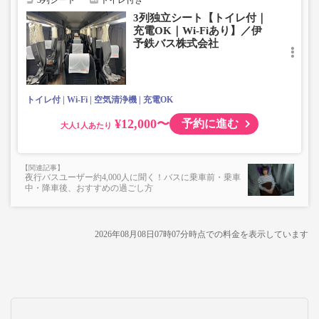
3列シート
トイレ付き
3列独立シート【トイレ付｜
充電OK｜Wi-Fiあり】／伊
予鉄バス株式会社
トイレ付
Wi-Fi
空気清浄機
充電OK
¥12,000〜
予約に進む
大人
夜行バスユーザー約4,000人に聞く！バスに乗車前・乗車
中・降車後、おすすめの過ごし方
2026年08月08日07時07分
時点での料金を表示しています