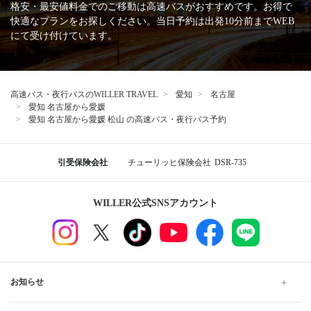
日本バス協会
安全運行サポーター協議会
バスターミナル一覧、
バス停情報
名鉄バスセンター
愛知
名古屋駅 ビックカメラ名古屋駅西店前
名古屋駅 太閤通口広場【集合場所】
名古屋から松山行きの格安高速バス、夜行・深夜バスの予
約なら WILLER TRAVEL
WILLER TRAVELでは全国の夜行バス・深夜バスだけでなく、昼
行バスもご用意しています。