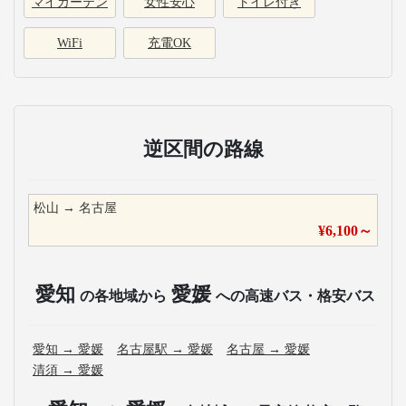
マイカーテン
女性安心
トイレ付き
WiFi
充電OK
逆区間の路線
松山
→
名古屋
¥
6,100
～
愛知
愛媛
の各地域から
への高速バス・格安バス
愛知
→
愛媛
名古屋駅
→
愛媛
名古屋
→
愛媛
清須
→
愛媛