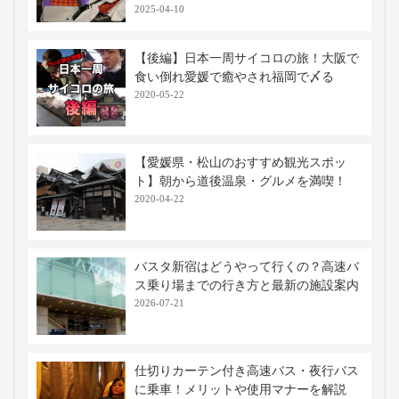
移動手段比較
移動手段
料金
移動時間
出発地
到着地
コメント
飛行機
9,440円〜
約1時間10分
中部
松山
手荷物検
※当社調べ
高速バス・深夜バスの関連記事
【大阪⇔愛媛・松山】高速バス・夜行バ
スのおすすめ3列独立シート≪コモドシ
ート≫に乗ってみた