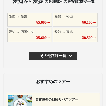
愛知
愛媛
から
の各地域への最安値/格安一覧
愛知
→
愛媛
愛知
→
松山
¥
5,600
～
¥
6,100
～
愛知
→
四国中央
愛知
→
東温
¥
5,600
～
¥
8,500
～
その他路線一覧
主な運行バス会社