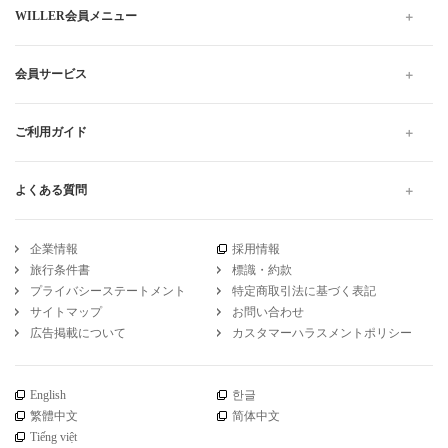
格安・最安値料金でのご移動は高速バスがおすすめです。お得で
快適なプランをお探しください。当日予約は出発10分前までWEB
にて受け付けています。
高速バス・夜行バスのWILLER TRAVEL
愛知
名古屋
愛知 名古屋から愛媛
愛知 名古屋から愛媛 松山 の高速バス・夜行バス予約
引受保険会社
チューリッヒ保険会社
DSR-735
WILLER公式SNSアカウント
お知らせ