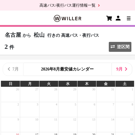
高速バス/夜行バス運行情報一覧
名古屋
松山
から
行きの
高速バス・夜行バス
2
件
逆区間
7月
2026年8月最安値カレンダー
9月
日
月
火
水
木
金
土
26
27
28
29
30
31
1
2
3
4
5
6
7
8
9
10
11
12
13
14
15
16
17
18
19
20
21
22