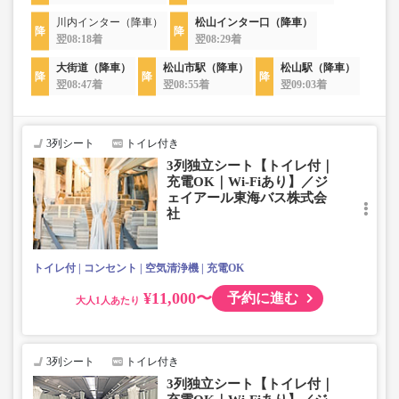
川内インター（降車）
松山インター口（降車）
翌08:18着
翌08:29着
大街道（降車）
松山市駅（降車）
松山駅（降車）
翌08:47着
翌08:55着
翌09:03着
3列シート
トイレ付き
3列独立シート【トイレ付｜
充電OK｜Wi-Fiあり】／ジ
ェイアール東海バス株式会
社
トイレ付
コンセント
空気清浄機
充電OK
¥11,000〜
予約に進む
大人
3列シート
トイレ付き
3列独立シート【トイレ付｜