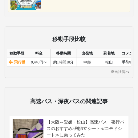
ジェイアール四国バス
琴平バス
ジェイアール四国バス
琴平バスは、香川県内
は、四国と関西、東
と四国主要都市を結ぶ1
京、名古屋方面を結ぶ
0路線を展開。県内観光
高速バスを展開。四国
地へのアクセスに特化
全域を網羅する多彩な
し、一部車両では、プ
路線と便数で、観光や
レミアムシートを導入
ビジネスの移動に便
し、3列独立シートと無
利。快適なシートを完
料Wi-Fiで、観光とビジ
備し、夜行便や深夜便
ネスの足として貢献し
もあり、長距離移動も
ます。
楽にサポートします。
おすすめのツアー
名古屋発の日帰りバスツアー