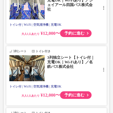
充電OK｜Wi-Fiあり】／ジ
ェイアール四国バス株式会
社
トイレ付
Wi-Fi
空気清浄機
充電OK
¥12,000〜
予約に進む
大人
3列シート
トイレ付き
3列独立シート【トイレ付｜
充電OK｜Wi-Fiあり】／名
鉄バス株式会社
トイレ付
Wi-Fi
空気清浄機
充電OK
¥12,000〜
予約に進む
大人