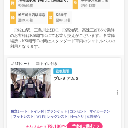
JR松山駅東【鳴門にて乗換あり】
JR宇多津駅南口南
翌09:06着
翌09:12着
琴平町営西駐車場
KS琴平
翌09:45着
翌09:52着
・JR松山駅、三島川之江IC、JR高知駅、高速三好BSで乗降
のお客様はKS鳴門ICにてお乗り換えがございます。各乗降
場所～KS鳴門ICの間はスタンダード車両のシャトルバスの
利用となります。
3列シート
トイレ付き
往復割引
プレミアム３
独立シート
トイレ付
ブランケット
コンセント
マイカーテン
フットレスト
Wi-Fi
レッグレスト
ゆったり
女性安心
¥9,100〜
予約に進む
大人