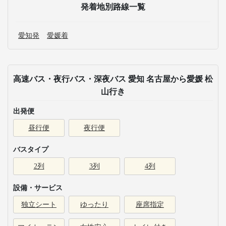
発着地別路線一覧
愛知発
愛媛着
高速バス・夜行バス・深夜バス 愛知 名古屋から愛媛 松
山行き
出発便
昼行便
夜行便
バスタイプ
2列
3列
4列
設備・サービス
独立シート
ゆったり
座席指定