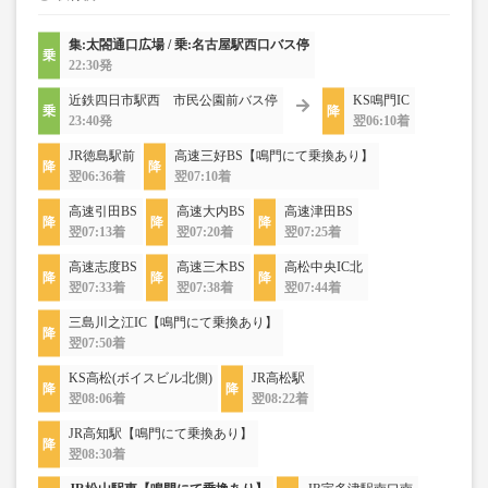
集:太閤通口広場 / 乗:名古屋駅西口バス停
22:30発
近鉄四日市駅西 市民公園前バス停
KS鳴門IC
23:40発
翌06:10着
JR徳島駅前
高速三好BS【鳴門にて乗換あり】
翌06:36着
翌07:10着
高速引田BS
高速大内BS
高速津田BS
翌07:13着
翌07:20着
翌07:25着
高速志度BS
高速三木BS
高松中央IC北
翌07:33着
翌07:38着
翌07:44着
三島川之江IC【鳴門にて乗換あり】
翌07:50着
KS高松(ボイスビル北側)
JR高松駅
翌08:06着
翌08:22着
JR高知駅【鳴門にて乗換あり】
翌08:30着