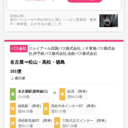
夜行バスユーザー約4,000人に聞く！バスに乗車前・乗車
中・降車後、おすすめの過ごし方
ジェイアール四国バス株式会社,ＪＲ東海バス株式会
社,伊予鉄バス株式会社,名鉄バス株式会社
名古屋⇒松山・高松・徳島
101便
夜行便
名古屋駅(新幹線口)
松茂 (降車)
23:10発
翌04:35着
徳島駅 (降車)
高松中央インターBT (降車)
翌04:50着
翌05:57着
高松駅高速BT (降車)
三島川之江インター (降車)
翌06:17着
翌07:26着