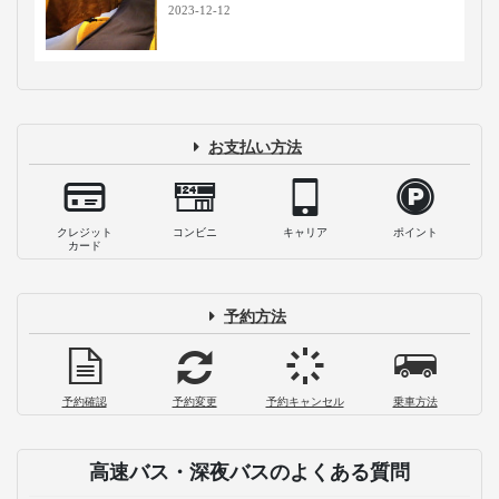
2025-04-10
【後編】日本一周サイコロの旅！大阪で
食い倒れ愛媛で癒やされ福岡で〆る
2020-05-22
【愛媛県・松山のおすすめ観光スポッ
ト】朝から道後温泉・グルメを満喫！
2020-04-22
バスタ新宿はどうやって行くの？高速バ
ス乗り場までの行き方と最新の施設案内
2026-07-21
仕切りカーテン付き高速バス・夜行バス
に乗車！メリットや使用マナーを解説