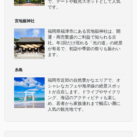
で、デートや観光スポットとして人気
です。
宮地嶽神社
福岡県福津市にある宮地嶽神社は、開
運・商売繁盛のご利益で知られる古
社。年2回だけ現れる「光の道」の絶景
が有名で、初詣や季節の祭りも賑わい
ます。
糸島
福岡市近郊の自然豊かなエリアで、オ
シャレなカフェや海岸線の絶景スポッ
トが点在します。ドライブやサイクリ
ング、海辺のアクティビティも楽し
め、若者から家族連れまで幅広い層に
人気の観光地です。