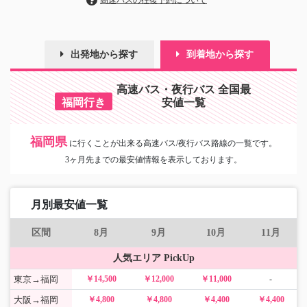
高速バスの往復予約について
出発地から探す
到着地から探す
高速バス・夜行バス 全国最
福岡行き
安値一覧
福岡県
に
行くことが出来る高速バス/夜行バス路線の一覧です。
3ヶ月先までの最安値情報を表示しております。
月別最安値一覧
区間
8月
9月
10月
11月
人気エリア PickUp
東京→福岡
￥14,500
￥12,000
￥11,000
-
大阪→福岡
￥4,800
￥4,800
￥4,400
￥4,400