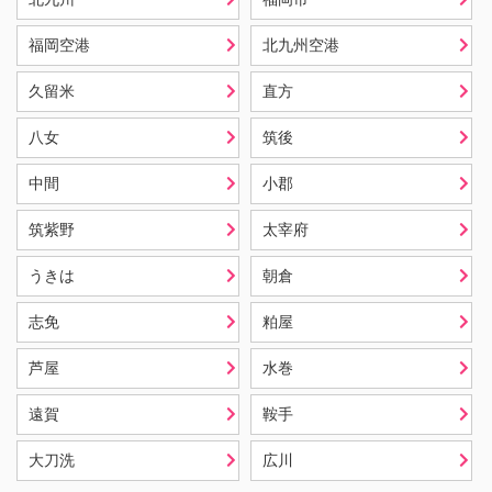
福岡空港
北九州空港
久留米
直方
八女
筑後
中間
小郡
筑紫野
太宰府
うきは
朝倉
志免
粕屋
芦屋
水巻
遠賀
鞍手
大刀洗
広川