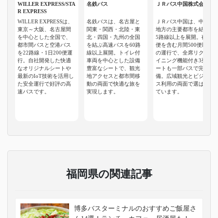
WILLER EXPRESS/STA
名鉄バス
ＪＲバス中国株式会社
R EXPRESS
WILLER EXPRESSは、
名鉄バスは、名古屋と
ＪＲバス中国は、中国
東京～大阪、名古屋間
関東・関西・北陸・東
地方の主要都市を結ぶ3
を中心とした全国で、
北・四国・九州の全国
5路線以上を展開。夜行
都市間バスと空港バス
を結ぶ高速バスを60路
便を含む月間500便以上
を22路線・1日200便運
線以上展開。トイレ付
の運行で、全席リクラ
行。自社開発した快適
車両を中心とした設備
イニング機能付き3列シ
なオリジナルシートや
豊富なシートで、観光
ートも一部バスで完
最新のIoT技術を活用し
地アクセスと都市間移
備。広域観光とビジネ
た安全運行で好評の高
動の両面で快適な旅を
ス利用の両面で選ばれ
速バスです。
実現します。
ています。
福岡県の関連記事
博多バスターミナルのおすすめご飯屋さ