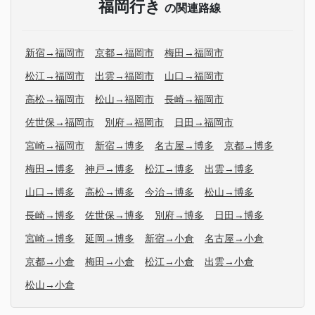
福岡行き
の関連路線
新宿→福岡市
京都→福岡市
梅田→福岡市
松江→福岡市
出雲→福岡市
山口→福岡市
高松→福岡市
松山→福岡市
長崎→福岡市
佐世保→福岡市
別府→福岡市
日田→福岡市
宮崎→福岡市
新宿→博多
名古屋→博多
京都→博多
梅田→博多
神戸→博多
松江→博多
出雲→博多
山口→博多
高松→博多
今治→博多
松山→博多
長崎→博多
佐世保→博多
別府→博多
日田→博多
宮崎→博多
延岡→博多
新宿→小倉
名古屋→小倉
京都→小倉
梅田→小倉
松江→小倉
出雲→小倉
松山→小倉