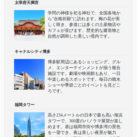
太宰府天満宮
学問の神様を祀る神社で、全国各地か
ら”合格祈願”に訪れます。梅の花が美
しく咲き、参道には多くの土産物店や
カフェが並びます。歴史的な建造物と
自然が調和した美しい境内です。
キャナルシティ博多
博多駅周辺にあるショッピング、グル
メ、エンターテインメントが揃う複合
施設です。劇場や映画館もあり、一日
中楽しめるスポットです。毎日の噴水
ショーや季節ごとのイベントも見どこ
ろです。
福岡タワー
高さ234メートルの日本で最も高い海浜
タワーで、360度のパノラマ展望が楽し
めます。昼は福岡市街や博多湾の景色
を一望でき、夜は美しい夜景が魅力