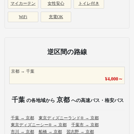
マイカーテン
女性安心
トイレ付き
WiFi
充電OK
逆区間の路線
京都
→
千葉
¥
4,000
～
千葉
京都
の各地域から
への高速バス・格安バス
千葉
→
京都
東京ディズニーランド®
→
京都
東京ディズニーシー®
→
京都
千葉市
→
京都
市川
→
京都
船橋
→
京都
習志野
→
京都