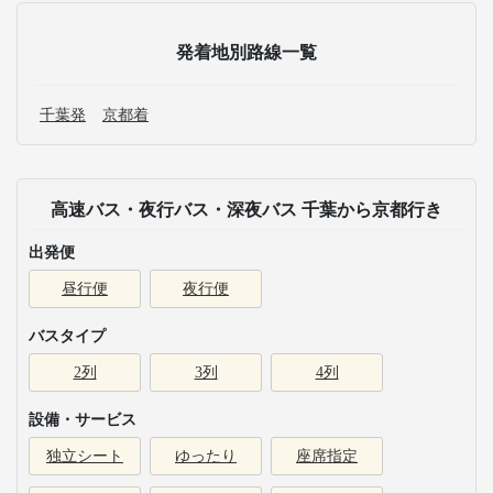
発着地別路線一覧
千葉発
京都着
高速バス・夜行バス・深夜バス 千葉から京都行き
出発便
昼行便
夜行便
バスタイプ
2列
3列
4列
設備・サービス
独立シート
ゆったり
座席指定