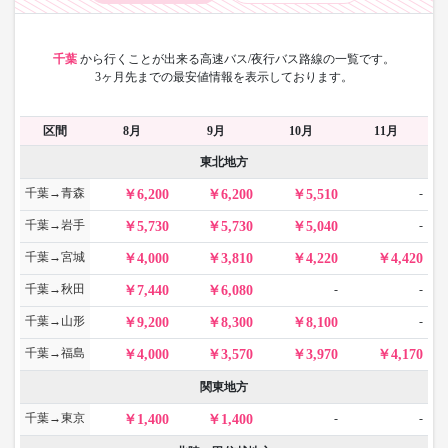
千葉
から
行くことが出来る高速バス/夜行バス路線の一覧です。
3ヶ月先までの最安値情報を表示しております。
区間
8月
9月
10月
11月
東北地方
千葉→青森
-
6,200
6,200
5,510
千葉→岩手
-
5,730
5,730
5,040
千葉→宮城
4,000
3,810
4,220
4,420
千葉→秋田
-
-
7,440
6,080
千葉→山形
-
9,200
8,300
8,100
千葉→福島
4,000
3,570
3,970
4,170
関東地方
千葉→東京
-
-
1,400
1,400