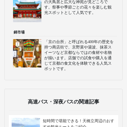
の大鳥居と広大な神苑が見どころで
す。祭事や季節ごとの花々を楽しむ観
光スポットとして人気です。
錦市場
「京の台所」と呼ばれる400年の歴史を
持つ商店街で、京野菜や湯波、抹茶ス
イーツなど京都ならではの食材や名物
が揃います。店舗での試食や購入を通
じて京都の食文化を体験できる人気ス
ポットです。
高速バス・深夜バスの関連記事
短時間で堪能できる！天橋立周辺のおす
すめ観光ルートをご紹介