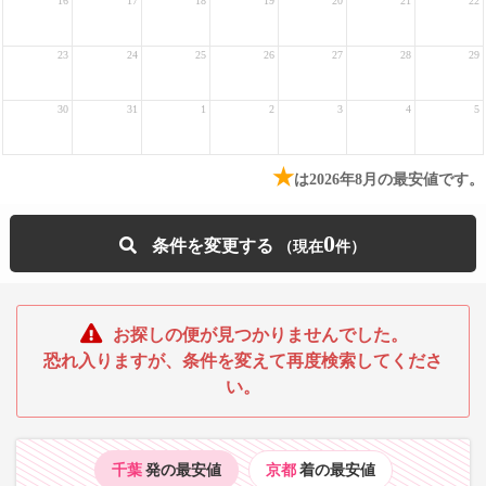
16
17
18
19
20
21
22
23
24
25
26
27
28
29
30
31
1
2
3
4
5
★
は2026年8月の最安値です。
0
条件を変更する
お探しの便が見つかりませんでした。
恐れ入りますが、条件を変えて再度検索してくださ
い。
千葉
発の最安値
京都
着の最安値