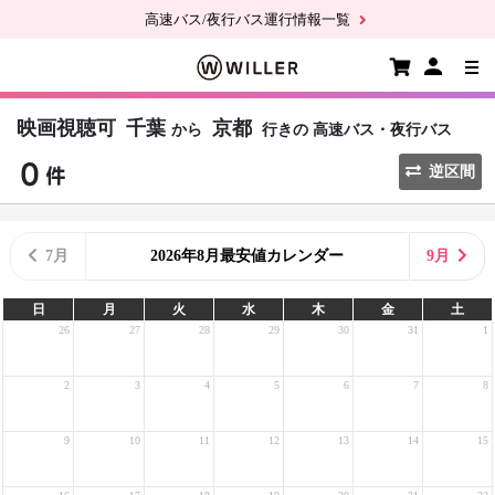
高速バス/夜行バス運行情報一覧
映画視聴可
千葉
京都
から
行きの
高速バス・夜行バス
逆区間
7月
2026年8月最安値カレンダー
9月
日
月
火
水
木
金
土
26
27
28
29
30
31
1
2
3
4
5
6
7
8
9
10
11
12
13
14
15