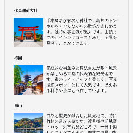
伏見稲荷大社
千本鳥居が有名な神社で、鳥居のトン
ネルをくぐりながらの散策が楽しめま
す。独特の雰囲気が魅力です。山頂ま
でのハイキングコースもあり、全景を
見渡すことができます。
祇園
伝統的な街並みと舞妓さんが歩く風景
が楽しめる京都の代表的な観光地で
す。夜のライトアップも美しく、写真
撮影スポットとして人気です。歴史あ
る料亭や茶屋も点在しています。
嵐山
自然と歴史が融合した観光地で、特に
竹林の道が人気です。渡月橋や嵯峨野
トロッコ列車も見どころで、一日中楽
しむことができます。四季で風景が変