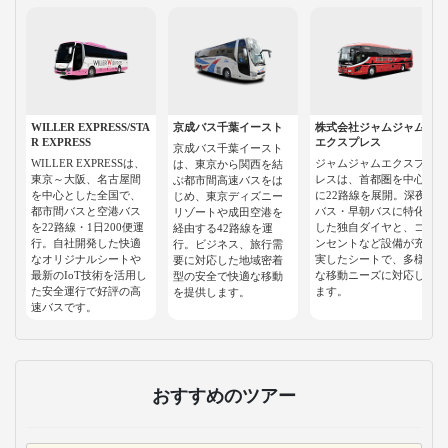
WILLER EXPRESS/STA
京成バス千葉イースト
株式会社ジャムジャム
R EXPRESS
エクスプレス
京成バス千葉イースト
WILLER EXPRESSは、
ジャムジャムエクスプ
は、東京から関西を結
東京～大阪、名古屋間
レスは、首都圏を中心
ぶ都市間高速バスをは
を中心とした全国で、
に22路線を展開。深夜
じめ、東京ディズニー
都市間バスと空港バス
バス・早朝バスに特化
リゾートや成田空港を
を22路線・1日200便運
した独自ダイヤと、コ
経由する42路線を運
行。自社開発した快適
ンセントなど設備が充
行。ビジネス、旅行需
なオリジナルシートや
実したシートで、多様
要に対応した地域密着
最新のIoT技術を活用し
な移動ニーズに対応し
型の安全で快適な移動
た安全運行で好評の高
ます。
を提供します。
速バスです。
おすすめのツアー