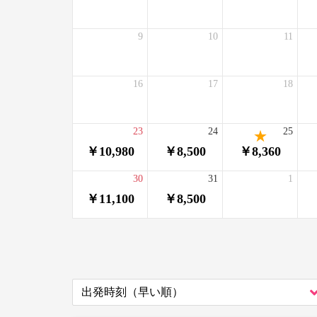
9
10
11
16
17
18
23
24
25
￥10,980
￥8,500
￥8,360
30
31
1
￥11,100
￥8,500