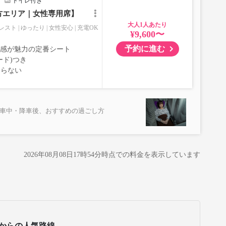
トイレ付き
方エリア｜女性専用席】
大人
レスト
ゆったり
女性安心
充電OK
¥9,600〜
予約に進む
室感が魅力の定番シート
ード)つき
ならない
乗車中・降車後、おすすめの過ごし方
2026年08月08日17時54分
時点での料金を表示しています
からの人気路線