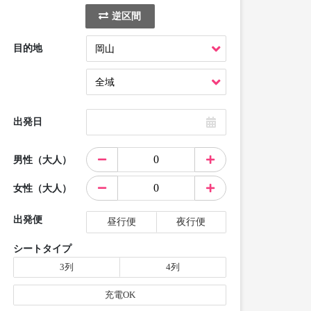
逆区間
目的地
出発日
男性（大人）
女性（大人）
出発便
昼行便
夜行便
シートタイプ
3列
4列
充電OK