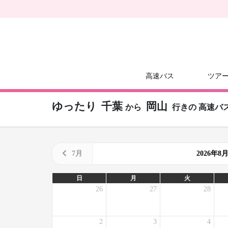
高速バス
ツア
ゆったり
千葉
岡山
から
行きの
高速バ
7月
2026年
日
月
火
26
27
28
2
3
4