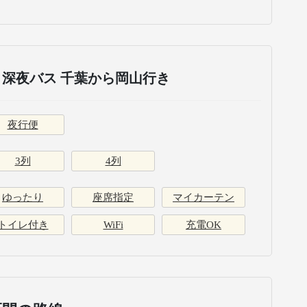
深夜バス 千葉から岡山行き
夜行便
3列
4列
ゆったり
座席指定
マイカーテン
トイレ付き
WiFi
充電OK