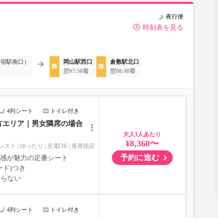
夜行便
時刻表を見る
新宿駅南口）
岡山駅西口
倉敷駅北口
翌07:50着
翌08:40着
4列シート
トイレ付き
方エリア｜男女隣席の場合
大人
¥8,360〜
レスト
ゆったり
充電OK
座席指定
予約に進む
室感が魅力の定番シート
ード)つき
ならない
4列シート
トイレ付き