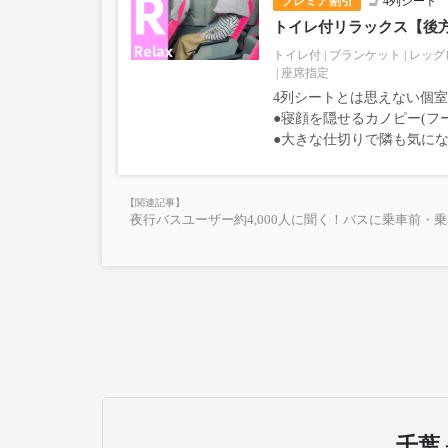
プレミア割引
4列シート
トイレ付リラックス【後
トイレ付
ブランケット
レッグ
座席指定
4列シートとは思えない個
●寝顔を隠せるカノピー(フ
●大きな仕切りで隣も気に
夜行バスユーザー約4,000人に聞く！バスに乗車前・
千葉