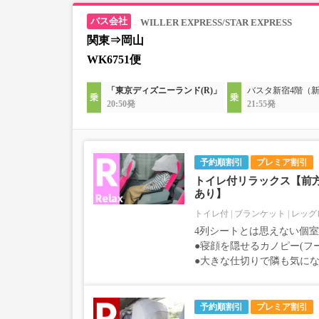
WILLER EXPRESS/STAR EXPRESS
関東⇒岡山
WK6751便
「東京ディズニーランド(R)」
バスタ新宿4階（
20:50発
21:55発
予約順割引
プレミア割引
トイレ付リラックス【前
あり】
トイレ付
ブランケット
レッグ
4列シートとは思えない個
●寝顔を隠せるカノピー(フ
●大きな仕切りで隣も気に
予約順割引
プレミア割引