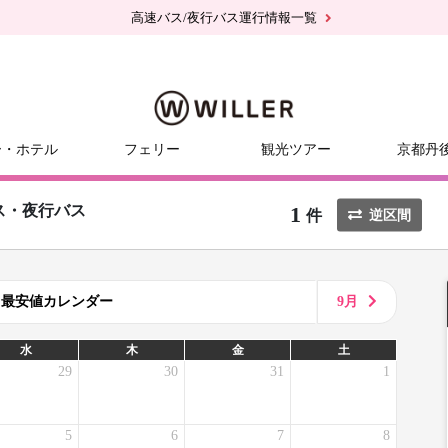
高速バス/夜行バス運行情報一覧
ー・ホテル
フェリー
観光ツアー
京都丹
1
ス・夜行バス
件
逆区間
8月最安値カレンダー
9月
水
木
金
土
29
30
31
1
5
6
7
8