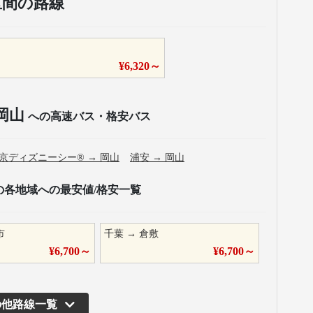
区間の路線
¥
6,320
～
岡山
への高速バス・格安バス
京ディズニーシー®
→
岡山
浦安
→
岡山
の各地域への最安値/格安一覧
市
千葉
→
倉敷
¥
6,700
～
¥
6,700
～
の他路線一覧