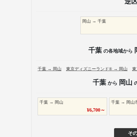
逆
岡山
→
千葉
千葉
の各地域から
千葉
→
岡山
東京ディズニーランド®
→
岡山
東
千葉
岡山
から
千葉
→
岡山
千葉
→
岡山
¥
6,700
～
そ