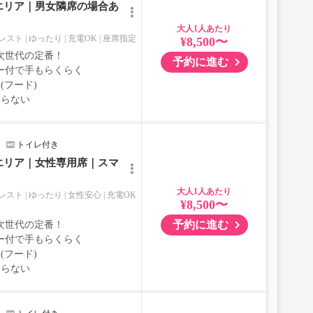
エリア｜男女隣席の場合あ
大人
レスト
ゆったり
充電OK
座席指定
¥8,500〜
次世代の定番！
予約に進む
ー付で手もらくらく
(フード)
ならない
トイレ付き
エリア｜女性専用席｜スマ
大人
レスト
ゆったり
女性安心
充電OK
¥8,500〜
予約に進む
次世代の定番！
ー付で手もらくらく
(フード)
ならない