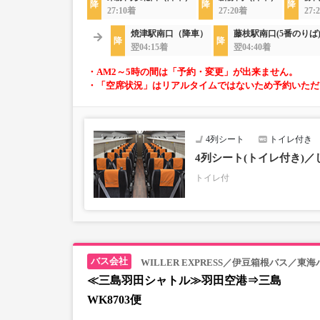
27:10着
27:20着
27:
焼津駅南口（降車）
藤枝駅南口(5番のりば
翌04:15着
翌04:40着
・AM2～5時の間は「予約・変更」が出来ません。
・「空席状況」はリアルタイムではないため予約いただ
4列シート
トイレ付き
4列シート(トイレ付き)
トイレ付
WILLER EXPRESS／伊豆箱根バス／東海
≪三島羽田シャトル≫羽田空港⇒三島
WK8703便