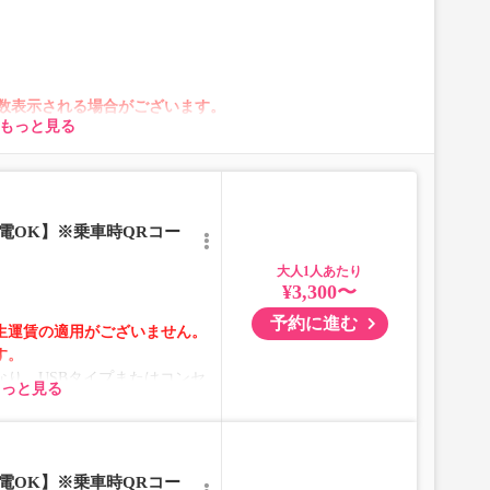
数表示される場合がございます。
もっと見る
がございます。
合は、異なる画像のプランからご予約いただきますようお
電OK】※乗車時QRコー
）
大人
¥3,300〜
予約に進む
生運賃の適用がございません。
す。
り、USBタイプまたはコンセ
もっと見る
ります。
により、予告なく車両・シート
ざいます。あらかじめご了承く
電OK】※乗車時QRコー