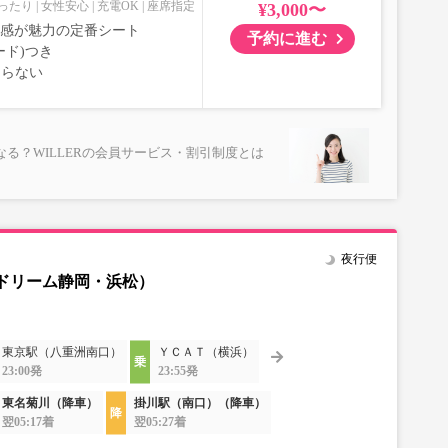
ったり
女性安心
充電OK
座席指定
¥3,000〜
室感が魅力の定番シート
予約に進む
ード)つき
ならない
る？WILLERの会員サービス・割引制度とは
夜行便
ドリーム静岡・浜松）
東京駅（八重洲南口）
ＹＣＡＴ（横浜）
23:00発
23:55発
東名菊川（降車）
掛川駅（南口）（降車）
翌05:17着
翌05:27着