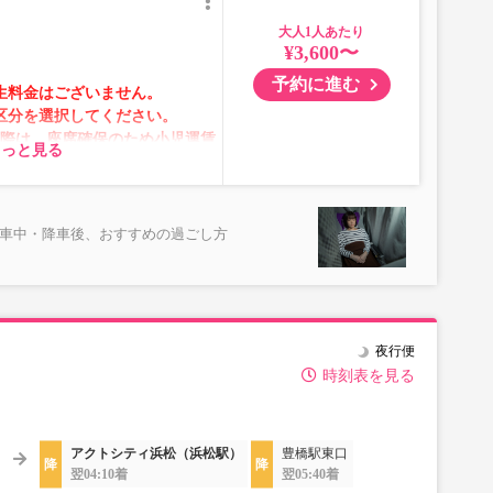
大人
¥3,600〜
】
予約に進む
生料金はございません。
区分を選択してください。
の際は、座席確保のため小児運賃
もっと見る
選択してください。
テムメンテナンスの為ご予約が承
乗車中・降車後、おすすめの過ごし方
ムの表示ではございません。
が表示される場合がありま
格が変動いたします。購入時に
夜行便
予約をお願いいたします。
時刻表を見る
所がある場合がございます。
アクトシティ浜松（浜松駅）
豊橋駅東口
り、USBタイプまたはコンセ
翌04:10着
翌05:40着
ります。