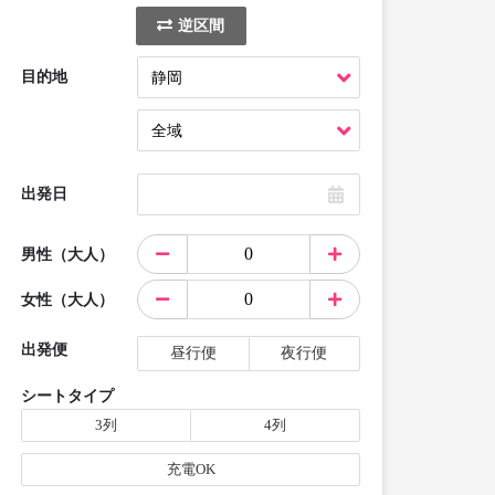
逆区間
目的地
出発日
男性（大人）
女性（大人）
出発便
昼行便
夜行便
シートタイプ
3列
4列
充電OK