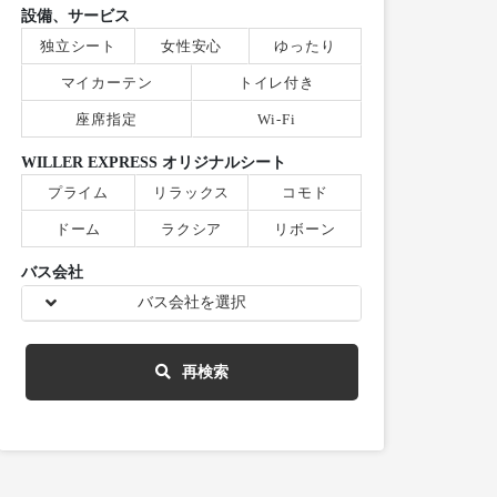
マーセール【幕張・津田沼・
★早割２１★【幕張・津田沼・船
設備、サービス
発】往復バス＋フリーパス
橋発】往復バス＋フリーパス（到
独立シート
女性安心
ゆったり
着日利用）＋ロイヤルホテル
着日利用）
湖１泊
￥
12,200
～￥
12,400
マイカーテン
トイレ付き
￥
20,570
～￥
34,720
座席指定
Wi-Fi
WILLER EXPRESS オリジナルシート
プライム
リラックス
コモド
ドーム
ラクシア
リボーン
バス会社
バス会社を選択
再検索