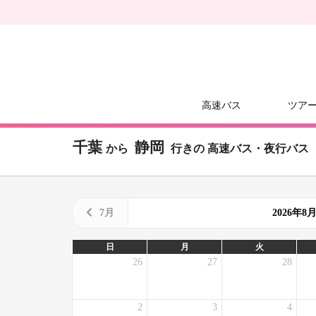
高速バス
ツア
千葉
静岡
から
行きの
高速バス・夜行バス
7月
2026年
日
月
火
26
27
28
2
3
4