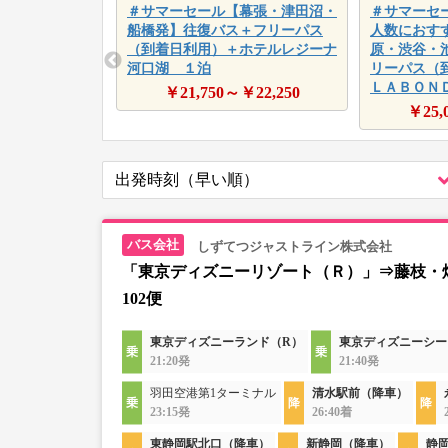
＃サマーセール【幕張・津田沼・
＃サマーセ
船橋発】往復バス＋フリーパス
人数におす
（到着日利用）＋ホテルレジーナ
原・渋谷・
河口湖 １泊
リーパス（
ＬＡＢＯＮ
￥
21,750
～￥
22,250
￥
25,
しずてつジャストライン株式会社
「東京ディズニーリゾート（Ｒ）」⇒藤枝・
102便
東京ディズニーランド（R）
東京ディズニーシー
21:20発
21:40発
羽田空港第1ターミナル
清水駅前（降車）
23:15発
26:40着
東静岡駅北口（降車）
新静岡（降車）
静