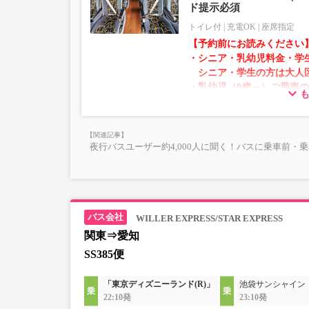
ド提示必須
トイレ付
充電OK
座席指定
【予約前にお読みください
・シニア・乳幼児料金・学
シニア・学生の方は大人
・乳幼児（0歳～）ご乗車
での乗車券が必要です。
乳幼児の方は小児区分を
・AM1時～5時の間はシス
夜行バスユーザー約4,000人に聞く！バスに乗車前・
れません。
・在庫の状況はリアルタイ
※売り切れの場合でも残数
す。
・販売日・便ごとに随時価
WILLER EXPRESS/STAR EXPRESS
販売価格をご確認の上でご
関東⇒愛知
・一部取り扱いのない停留
SS385便
「東京ディズニーランド(R)」
池袋サンシャイン
・充電設備は車両により異な
22:10発
23:10発
ントタイプでのご用意とな