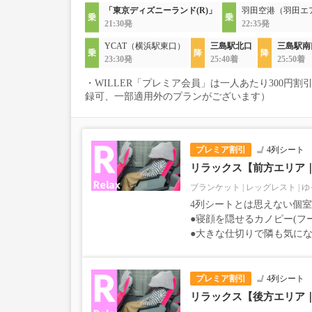
「東京ディズニーランド(R)」
羽田空港（羽田エ
21:30発
22:35発
YCAT（横浜駅東口）
三島駅北口
三島駅南
23:30発
25:40着
25:50着
・WILLER「プレミア会員」は一人あたり300円
録可、一部適用外のプランがございます）
プレミア割引
4列シート
リラックス【前方エリア
ブランケット
レッグレスト
ゆ
4列シートとは思えない個
●寝顔を隠せるカノピー(フ
●大きな仕切りで隣も気に
プレミア割引
4列シート
リラックス【後方エリア