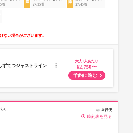
25着
27:35着
27:45着
)
けない場合がございます。
大人
／しずてつジャストライン
¥2,750〜
予約に進む
バス
昼行便
時刻表を見る