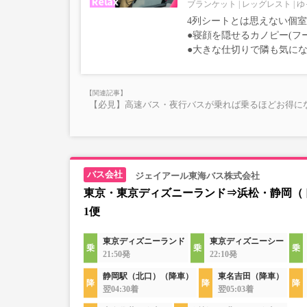
ブランケット
レッグレスト
ゆ
4列シートとは思えない個
●寝顔を隠せるカノピー(フ
●大きな仕切りで隣も気に
【必見】高速バス・夜行バスが乗れば乗るほどお得にな
ジェイアール東海バス株式会社
東京・東京ディズニーランド⇒浜松・静岡（
1便
東京ディズニーランド
東京ディズニーシー
21:50発
22:10発
静岡駅（北口）（降車）
東名吉田（降車）
翌04:30着
翌05:03着