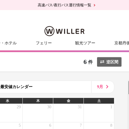
高速バス/夜行バス運行情報一覧
ー・ホテル
フェリー
観光ツアー
京都丹
6
件
逆区間
8月最安値カレンダー
9月
水
木
金
土
29
30
31
1
5
6
7
8