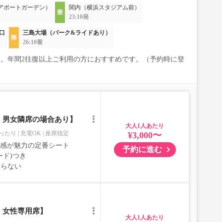
アポートガーデン）
関内（横浜スタジアム前）
23:10発
口
三島大場（パーク&ライドあり）
26:10着
割引。年間2往復以上ご利用の方におすすめです。（予約時に登
｜男女隣席の場合あり】
大人
ったり
充電OK
座席指定
¥3,000〜
室感が魅力の定番シート
予約に進む
ード)つき
ならない
｜女性専用席】
大人