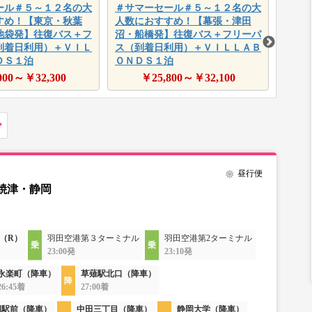
ール＃５～１２名の大
＃サマーセール＃５～１２名の大
＃サ
すめ！【東京・秋葉
人数におすすめ！【幕張・津田
船橋
池袋発】往復バス＋フ
沼・船橋発】往復バス＋フリーパ
（到
到着日利用）＋ＶＩＬ
ス（到着日利用）＋ＶＩＬＬＡＢ
河口
ＤＳ１泊
ＯＮＤＳ１泊
000
～￥
32,300
￥
25,800
～￥
32,100
昼行便
焼津・静岡
（R）
羽田空港第３ターミナル
羽田空港第2ターミナル
23:00発
23:10発
永楽町（降車）
草薙駅北口（降車）
26:45着
27:00着
岡駅前（降車）
中田三丁目（降車）
静岡大学（降車）