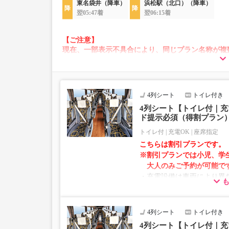
東名袋井（降車）
浜松駅（北口）（降車）
翌05:47着
翌06:15着
【ご注意】
現在、一部表示不具合により、同じプラン名称が複
その場合、予約操作途中でエラーが発生する可能性
お手数をおかけいたしますが、エラー表示が出た場
願いいたします。
4列シート
トイレ付き
4列シート【トイレ付｜充
ド提示必須（得割プラン
トイレ付
充電OK
座席指定
こちらは割引プランです。
※割引プランでは小児、学
大人のみご予約が可能で
・充電設備は車両により異な
ントタイプでのご用意とな
・増便や車両整備等の都合
仕様が変更となる場合がご
4列シート
トイレ付き
ださい。
4列シート【トイレ付｜充