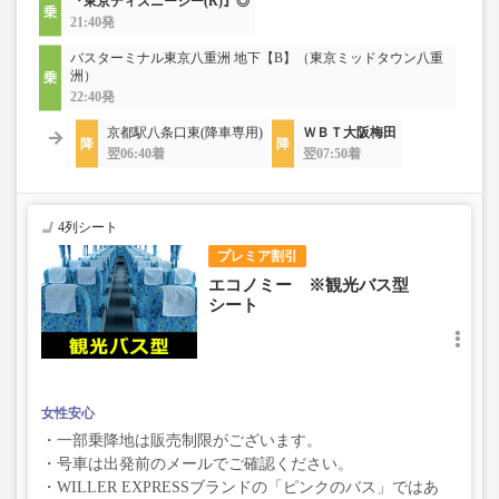
『東京ディズニーシー(R)』◎
21:40発
バスターミナル東京八重洲 地下【B】（東京ミッドタウン八重
洲）
22:40発
京都駅八条口東(降車専用)
ＷＢＴ大阪梅田
翌06:40着
翌07:50着
4列シート
プレミア割引
エコノミー ※観光バス型
シート
女性安心
・一部乗降地は販売制限がございます。
・号車は出発前のメールでご確認ください。
・WILLER EXPRESSブランドの「ピンクのバス」ではあ