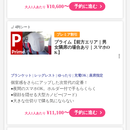
¥10,600〜
予約に進む
大人
4列シート
プレミア割引
プライム【前方エリア｜男
女隣席の場合あり｜スマホO
K】
ブランケット
レッグレスト
ゆったり
充電OK
座席指定
個室感をさらにアップした次世代の定番！
●夜間のスマホOK。ホルダー付で手もらくらく
●寝顔を隠せる大型カノピー(フード)
●大きな仕切りで隣も気にならない
¥11,100〜
予約に進む
大人