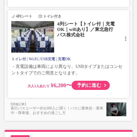
4列シート
トイレ付き
4列シート【トイレ付｜充電
OK｜wifiあり】／東北急行
バス株式会社
トイレ付
Wi-Fi
USB充電
充電OK
・充電設備は車両により異なり、USBタイプまたはコンセ
ントタイプでのご用意となります。
¥6,200〜
予約に進む
大人
夜行バスユーザー約4,000人に聞く！バスに乗車前・乗車
中・降車後、おすすめの過ごし方