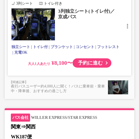
・長時間の移動でも安心の車内トイレあり
3列シート
トイレ付き
・乗務員1名にて運行
3列独立シート(トイレ付)／
・車内を常時換気、車内を清掃、除菌
京成バス
独立シート
トイレ付
ブランケット
コンセント
フットレスト
充電OK
¥8,100〜
予約に進む
大人
夜行バスユーザー約4,000人に聞く！バスに乗車前・乗車
中・降車後、おすすめの過ごし方
WILLER EXPRESS/STAR EXPRESS
関東⇒関西
WK187便