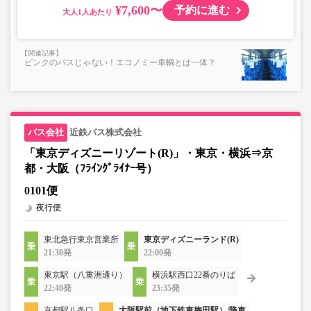
¥7,600〜
予約に進む
大人
ピンクのバスじゃない！エコノミー車輌とは一体？
近鉄バス株式会社
「東京ディズニーリゾート(R)」・東京・横浜⇒京
都・大阪（ﾌﾗｲﾝｸﾞﾗｲﾅｰ号）
0101便
夜行便
東北急行東京営業所
東京ディズニーランド(R)
21:30発
22:00発
東京駅（八重洲通り）
横浜駅西口22番のりば
22:40発
23:35発
京都駅八条口
大阪駅前（地下鉄東梅田駅）/降車