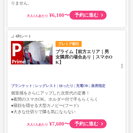
りません。
¥6,100〜
予約に進む
大人
4列シート
プレミア割引
プライム【前方エリア｜男
女隣席の場合あり｜スマホO
K】
ブランケット
レッグレスト
ゆったり
充電OK
座席指定
個室感をさらにアップした次世代の定番！
●夜間のスマホOK。ホルダー付で手もらくらく
●寝顔を隠せる大型カノピー(フード)
●大きな仕切りで隣も気にならない
¥7,600〜
予約に進む
大人