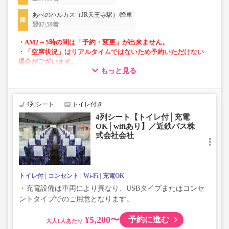
あべのハルカス（JR天王寺駅）/降車
翌07:59着
・AM2～5時の間は「予約・変更」が出来ません。
・「空席状況」はリアルタイムではないため予約いただけない
場合がございます。
もっと見る
・車両は予告なく変更となる場合がございます。これに伴い、
座席やシート設備が変更となる場合がございますので、あらか
じめご了承ください。
4列シート
トイレ付き
4列シート【トイレ付│充電
OK│wifiあり】／近鉄バス株
式会社会社
トイレ付
コンセント
Wi-Fi
充電OK
・充電設備は車両により異なり、USBタイプまたはコンセ
ントタイプでのご用意となります。
¥5,200〜
予約に進む
大人