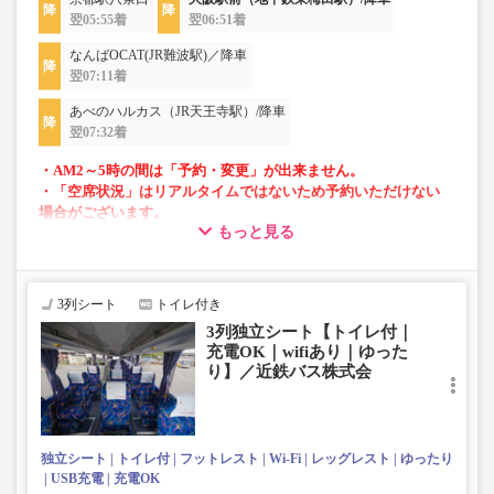
翌05:55着
翌06:51着
なんばOCAT(JR難波駅)／降車
翌07:11着
あべのハルカス（JR天王寺駅）/降車
翌07:32着
・AM2～5時の間は「予約・変更」が出来ません。
・「空席状況」はリアルタイムではないため予約いただけない
場合がございます。
もっと見る
・車両は予告なく変更となる場合がございます。これに伴い、
座席やシート設備が変更となる場合がございますので、あらか
じめご了承ください。
3列シート
トイレ付き
3列独立シート【トイレ付｜
充電OK｜wifiあり｜ゆった
り】／近鉄バス株式会
独立シート
トイレ付
フットレスト
Wi-Fi
レッグレスト
ゆったり
USB充電
充電OK