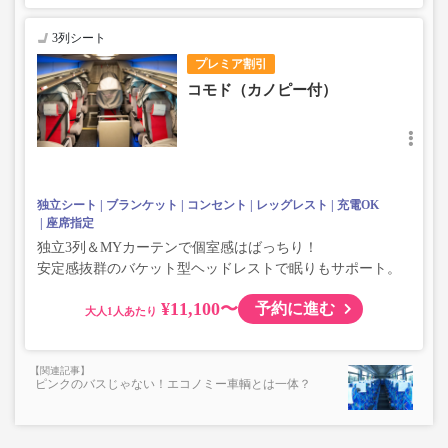
3列シート
プレミア割引
コモド（カノピー付）
独立シート
ブランケット
コンセント
レッグレスト
充電OK
座席指定
独立3列＆MYカーテンで個室感はばっちり！
安定感抜群のバケット型ヘッドレストで眠りもサポート。
¥11,100〜
予約に進む
大人
ピンクのバスじゃない！エコノミー車輌とは一体？