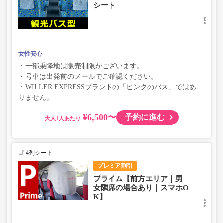
シート
女性安心
・一部乗降地は販売制限がございます。
・号車は出発前のメールでご確認ください。
・WILLER EXPRESSブランドの「ピンクのバス」ではあ
りません。
¥6,500〜
予約に進む
大人
4列シート
プレミア割引
プライム【前方エリア｜男
女隣席の場合あり｜スマホO
K】