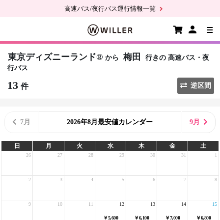
高速バス/夜行バス運行情報一覧
東京ディズニーランド®
梅田
から
行きの
高速バス・夜
行バス
13
件
逆区間
7月
2026年8月最安値カレンダー
9月
日
月
火
水
木
金
土
26
27
28
29
30
31
1
2
3
4
5
6
7
8
9
10
11
12
13
14
15
￥5,600
￥6,100
￥7,000
￥6,800