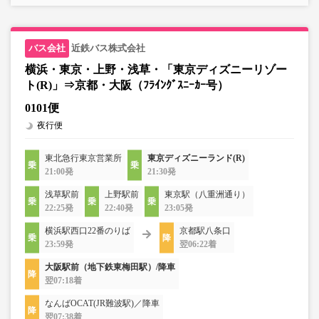
近鉄バス株式会社
横浜・東京・上野・浅草・「東京ディズニーリゾー
ト(R)」⇒京都・大阪（ﾌﾗｲﾝｸﾞｽﾆｰｶｰ号）
0101便
夜行便
東北急行東京営業所
東京ディズニーランド(R)
21:00発
21:30発
浅草駅前
上野駅前
東京駅（八重洲通り）
22:25発
22:40発
23:05発
横浜駅西口22番のりば
京都駅八条口
23:59発
翌06:22着
大阪駅前（地下鉄東梅田駅）/降車
翌07:18着
なんばOCAT(JR難波駅)／降車
翌07:38着