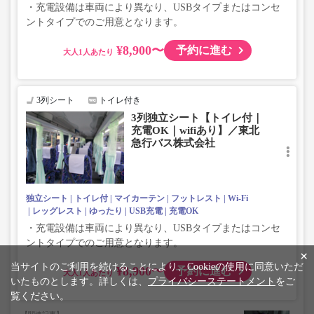
・充電設備は車両により異なり、USBタイプまたはコンセ
ントタイプでのご用意となります。
¥8,900〜
予約に進む
大人
3列シート
トイレ付き
3列独立シート【トイレ付｜
充電OK｜wifiあり】／東北
急行バス株式会社
独立シート
トイレ付
マイカーテン
フットレスト
Wi-Fi
レッグレスト
ゆったり
USB充電
充電OK
・充電設備は車両により異なり、USBタイプまたはコンセ
ントタイプでのご用意となります。
×
当サイトのご利用を続けることにより、Cookieの使用に同意いただ
¥8,900〜
予約に進む
大人
いたものとします。詳しくは、
プライバシーステートメント
をご
覧ください。