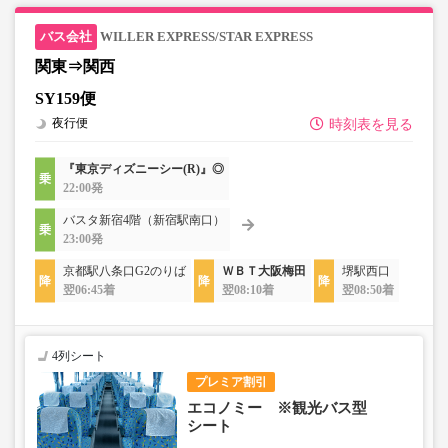
WILLER EXPRESS/STAR EXPRESS
関東⇒関西
SY159便
夜行便
時刻表を見る
『東京ディズニーシー(R)』◎
22:00発
バスタ新宿4階（新宿駅南口）
23:00発
京都駅八条口G2のりば
ＷＢＴ大阪梅田
堺駅西口
翌06:45着
翌08:10着
翌08:50着
4列シート
プレミア割引
エコノミー ※観光バス型
シート