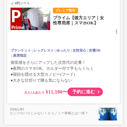
4列シート
プレミア割引
プライム【後方エリア｜女
性専用席｜スマホOK】
ブランケット
レッグレスト
ゆったり
女性安心
充電OK
座席指定
個室感をさらにアップした次世代の定番！
●夜間のスマホOK。ホルダー付で手もらくらく
●寝顔を隠せる大型カノピー(フード)
●大きな仕切りで隣も気にならない
¥11,100〜
予約に進む
大人
ピンクのバスじゃない！エコノミー車輌とは一体？