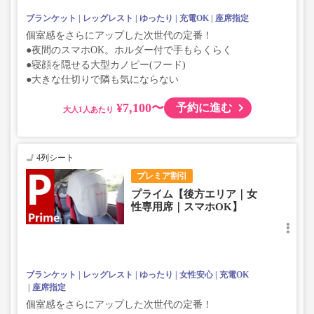
ブランケット
レッグレスト
ゆったり
充電OK
座席指定
個室感をさらにアップした次世代の定番！
●夜間のスマホOK。ホルダー付で手もらくらく
●寝顔を隠せる大型カノピー(フード)
●大きな仕切りで隣も気にならない
¥7,100〜
予約に進む
大人
4列シート
プレミア割引
プライム【後方エリア｜女
性専用席｜スマホOK】
ブランケット
レッグレスト
ゆったり
女性安心
充電OK
座席指定
個室感をさらにアップした次世代の定番！