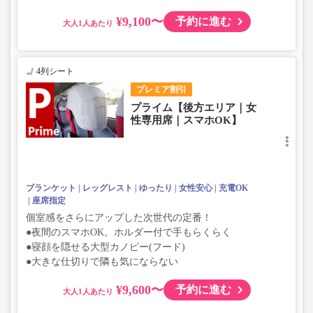
¥9,100〜
予約に進む
大人
4列シート
プレミア割引
プライム【後方エリア｜女
性専用席｜スマホOK】
ブランケット
レッグレスト
ゆったり
女性安心
充電OK
座席指定
個室感をさらにアップした次世代の定番！
●夜間のスマホOK。ホルダー付で手もらくらく
●寝顔を隠せる大型カノピー(フード)
●大きな仕切りで隣も気にならない
¥9,600〜
予約に進む
大人