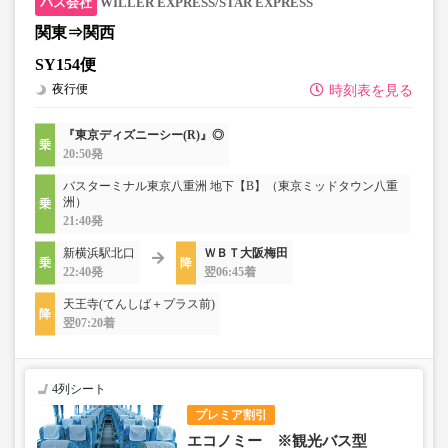
WILLER EXPRESS/STAR EXPRESS
関東⇒関西
SY154便
夜行便
時刻表を見る
『東京ディズニーシー(R)』◎
20:50発
バスターミナル東京八重洲 地下【B】（東京ミッドタウン八重
洲）
21:40発
新横浜駅北口
ＷＢＴ大阪梅田
22:40発
翌06:45着
天王寺(てんしば＋プラス前)
翌07:20着
4列シート
プレミア割引
エコノミー ※観光バス型