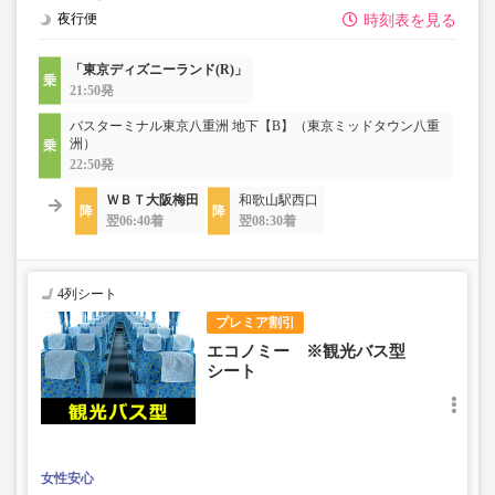
夜行便
時刻表を見る
「東京ディズニーランド(R)」
21:50発
バスターミナル東京八重洲 地下【B】（東京ミッドタウン八重
洲）
22:50発
ＷＢＴ大阪梅田
和歌山駅西口
翌06:40着
翌08:30着
4列シート
プレミア割引
エコノミー ※観光バス型
シート
女性安心