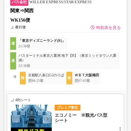
WILLER EXPRESS/STAR EXPRESS
関東⇒関西
WK156便
夜行便
時刻表を見る
「東京ディズニーランド(R)」
21:30発
バスターミナル東京八重洲 地下【B】（東京ミッドタウン八重
洲）
22:30発
京都駅八条口G2のりば
ＷＢＴ大阪梅田
翌06:25着
翌07:45着
4列シート
プレミア割引
エコノミー ※観光バス型
シート