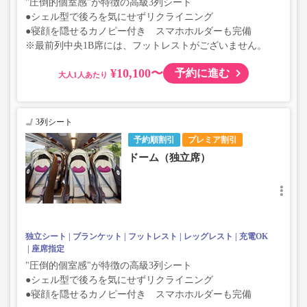
"圧倒的個室感"が特徴の高級3列シート
●シェル型で後ろを気にせずリクライニング
●寝顔を隠せるカノピー付き スマホホルダーも完備
※最前列中央1B席には、フットレストがございません。
¥10,100〜
予約に進む
大人
3列シート
予約順割引
プレミア割引
ドーム（独立席）
独立シート
ブランケット
フットレスト
レッグレスト
充電OK
座席指定
"圧倒的個室感"が特徴の高級3列シート
●シェル型で後ろを気にせずリクライニング
●寝顔を隠せるカノピー付き スマホホルダーも完備