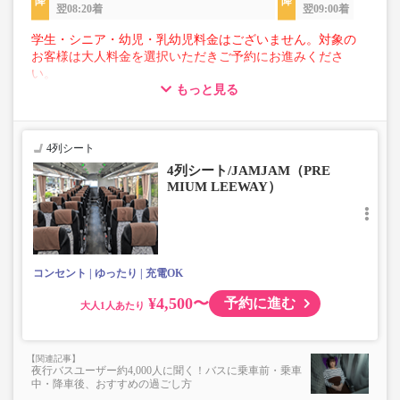
翌08:20着
翌09:00着
学生・シニア・幼児・乳幼児料金はございません。対象の
お客様は大人料金を選択いただきご予約にお進みくださ
い。
もっと見る
【荷物について】
■トランクにてお預かりできる荷物
・3辺合計160cm以内、かつ10kg以下のものをおひとり様1
4列シート
点
4列シート/JAMJAM（PRE
■お預かりできない荷物（貴重品以外は車内持ち込みも不
MIUM LEEWAY）
可）
楽器・自転車（折りたたみ含む）・ボード等の大きな荷
物、壊れ物、危険物、貴重品、ペット、
上記「トランクにてお預かりできる荷物」の条件を満たさ
ないもの
コンセント
ゆったり
充電OK
¥4,500〜
予約に進む
大人
夜行バスユーザー約4,000人に聞く！バスに乗車前・乗車
中・降車後、おすすめの過ごし方