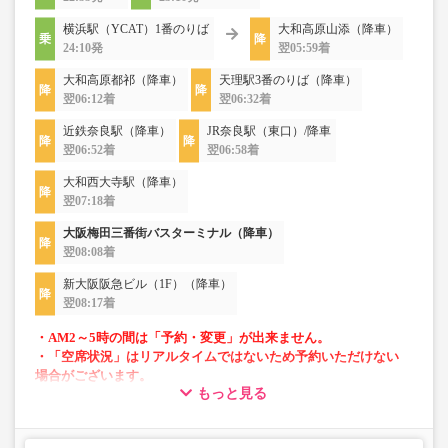
横浜駅（YCAT）1番のりば
大和高原山添（降車）
24:10発
翌05:59着
大和高原都祁（降車）
天理駅3番のりば（降車）
翌06:12着
翌06:32着
近鉄奈良駅（降車）
JR奈良駅（東口）/降車
翌06:52着
翌06:58着
大和西大寺駅（降車）
翌07:18着
大阪梅田三番街バスターミナル（降車）
翌08:08着
新大阪阪急ビル（1F）（降車）
翌08:17着
・AM2～5時の間は「予約・変更」が出来ません。
・「空席状況」はリアルタイムではないため予約いただけない
場合がございます。
もっと見る
・小人運賃は大人運賃の半額
・フリーWi-Fi対応