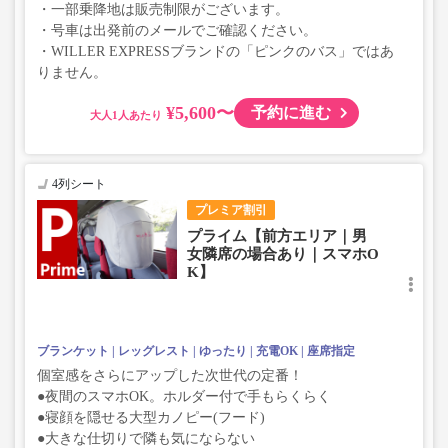
・一部乗降地は販売制限がございます。
・号車は出発前のメールでご確認ください。
・WILLER EXPRESSブランドの「ピンクのバス」ではあ
りません。
¥5,600〜
予約に進む
大人
4列シート
プレミア割引
プライム【前方エリア｜男
女隣席の場合あり｜スマホO
K】
ブランケット
レッグレスト
ゆったり
充電OK
座席指定
個室感をさらにアップした次世代の定番！
●夜間のスマホOK。ホルダー付で手もらくらく
●寝顔を隠せる大型カノピー(フード)
●大きな仕切りで隣も気にならない