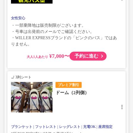
女性安心
・一部乗降地は販売制限がございます。
・号車は出発前のメールでご確認ください。
・WILLER EXPRESSブランドの「ピンクのバス」ではあ
りません。
¥7,000〜
予約に進む
大人
3列シート
プレミア割引
ドーム（2列側）
ブランケット
フットレスト
レッグレスト
充電OK
座席指定