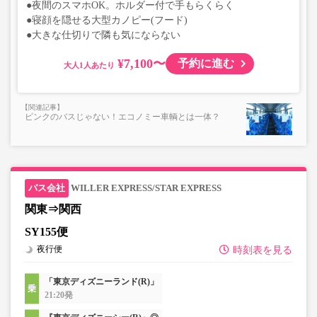
●夜間のスマホOK。ホルダー付で手もらくらく
●寝顔を隠せる大型カノピー(フード)
●大きな仕切りで隣も気にならない
¥7,100〜
予約に進む
大人
ピンクのバスじゃない！エコノミー車輌とは一体？
WILLER EXPRESS/STAR EXPRESS
関東⇒関西
SY155便
夜行便
時刻表を見る
「東京ディズニーランド(R)」
21:20発