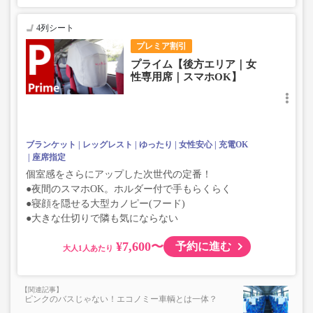
4列シート
プレミア割引
プライム【後方エリア｜女
性専用席｜スマホOK】
ブランケット
レッグレスト
ゆったり
女性安心
充電OK
座席指定
個室感をさらにアップした次世代の定番！
●夜間のスマホOK。ホルダー付で手もらくらく
●寝顔を隠せる大型カノピー(フード)
●大きな仕切りで隣も気にならない
¥7,600〜
予約に進む
大人
ピンクのバスじゃない！エコノミー車輌とは一体？