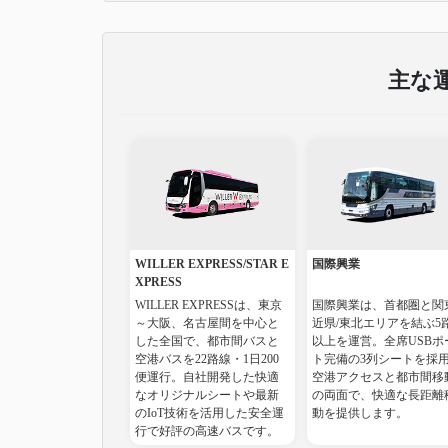
主な
WILLER EXPRESS/STAR E
国際興業
XPRESS
WILLER EXPRESSは、東京
国際興業は、首都圏と関
～大阪、名古屋間を中心と
近県/東北エリアを結ぶ5
した全国で、都市間バスと
以上を運営。全席USBポ
空港バスを22路線・1日200
ト完備の3列シートを採
便運行。自社開発した快適
空港アクセスと都市間移
なオリジナルシートや最新
の両面で、快適な長距離
のIoT技術を活用した安全運
動を提供します。
行で好評の高速バスです。