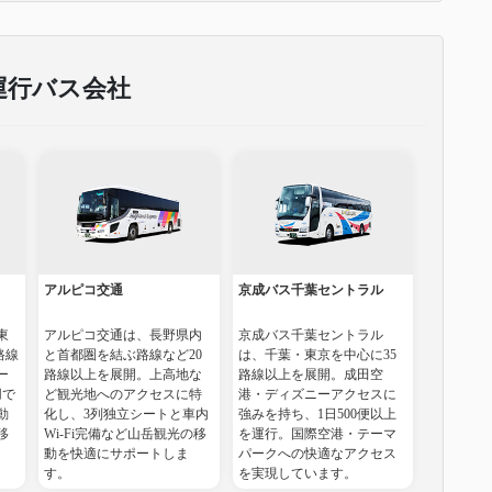
運行バス会社
アルピコ交通
京成バス千葉セントラル
東
アルピコ交通は、長野県内
京成バス千葉セントラル
路線
と首都圏を結ぶ路線など20
は、千葉・東京を中心に35
ー
路線以上を展開。上高地な
路線以上を展開。成田空
用で
ど観光地へのアクセスに特
港・ディズニーアクセスに
動
化し、3列独立シートと車内
強みを持ち、1日500便以上
移
Wi-Fi完備など山岳観光の移
を運行。国際空港・テーマ
動を快適にサポートしま
パークへの快適なアクセス
す。
を実現しています。