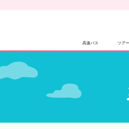
高速バス
ツア