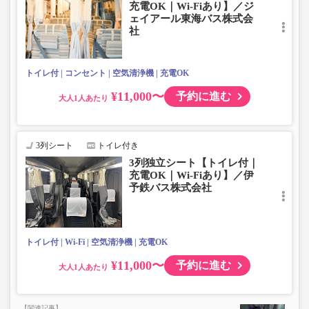
充電OK｜Wi-Fiあり】／ジ
ェイアール東海バス株式会
社
トイレ付
コンセント
空気清浄機
充電OK
¥11,000〜
予約に進む
大人
3列シート
トイレ付き
3列独立シート【トイレ付｜
充電OK｜Wi-Fiあり】／伊
予鉄バス株式会社
トイレ付
Wi-Fi
空気清浄機
充電OK
¥11,000〜
予約に進む
大人