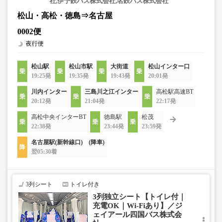
社,伊予鉄バス株式会社,名鉄バス株式会社
松山・高松・徳島⇒名古屋
0002便
夜行便
松山駅
松山市駅
大街道
松山インター口
19:25発
19:35発
19:43発
20:01発
川内インター
三島川之江インター
高松駅高速BT
20:12発
21:04発
22:17発
高松中央インターBT
徳島駅
松茂
22:38発
23:44発
23:59発
名古屋駅(新幹線口) (降車)
翌05:30着
3列シート
トイレ付き
3列独立シート【トイレ付｜
充電OK｜Wi-Fiあり】／ジ
ェイアール四国バス株式会