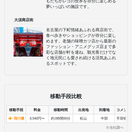
館で、宇宙や科学の不思議を体験でき
ます。様々な展示や実験が行われ、家
族連れに大人気です。科学に興味を持
つ子供たちには特におすすめです。
名古屋港水族館
イルカのパフォーマンスが人気の名古
屋港水族館では、ペンギンやベルー
ガ、シャチなど極地から温帯まで多様
な海洋生物を展示しています。黒潮大
水槽の熱帯魚やウミガメの繁殖展示な
ども見どころで、家族みんなで海の世
界を存分に楽しめる魅力的な施設で
す。
レゴランド
名古屋にあるレゴブロックの世界を体
感できるテーマパークで、レゴモデル
で彩られたアトラクションやミニラン
ドが見どころです。体験型のライドや
ワークショップも充実しており、子ど