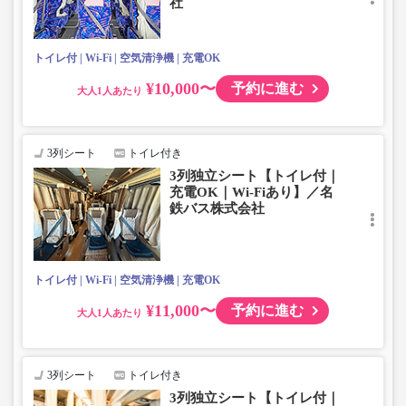
社
トイレ付
Wi-Fi
空気清浄機
充電OK
¥10,000〜
予約に進む
大人
3列シート
トイレ付き
3列独立シート【トイレ付｜
充電OK｜Wi-Fiあり】／名
鉄バス株式会社
トイレ付
Wi-Fi
空気清浄機
充電OK
¥11,000〜
予約に進む
大人
3列シート
トイレ付き
3列独立シート【トイレ付｜