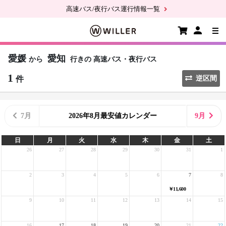
高速バス/夜行バス運行情報一覧
愛媛
愛知
から
行きの
高速バス・夜行バス
1
件
逆区間
7月
2026年8月最安値カレンダー
9月
日
月
火
水
木
金
土
26
27
28
29
30
31
1
2
3
4
5
6
7
8
￥11,600
9
10
11
12
13
14
15
16
17
18
19
20
21
22