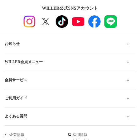
愛媛から愛知行きの格安高速バス、夜行・深夜バスの予約
なら WILLER TRAVEL
WILLER TRAVELでは全国の夜行バス・深夜バスだけでなく、昼
行バスもご用意しています。
格安・最安値料金でのご移動は高速バスがおすすめです。お得で
快適なプランをお探しください。当日予約は出発10分前までWEB
にて受け付けています。
高速バス・夜行バスのWILLER TRAVEL
愛媛
愛媛から愛知 の高速バス・夜行バス予約
引受保険会社
チューリッヒ保険会社
DSR-735