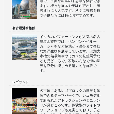
熱田神宮
日本有数の歴史を持つ神社で、三種の
神器の一つである草薙剣が祀られてい
ます。広大な敷地内には美しい庭園も
あり、散策が楽しめます。初詣や祭り
の際には多くの参拝者が訪れます。
名古屋城
徳川家康によって築かれた歴史的な城
で、美しい天守閣と広大な庭園が特徴
です。内部は博物館として公開され、
名古屋の歴史や文化が学べます。桜の
季節には花見スポットとしても人気で
す。
名古屋市科学館
世界最大のプラネタリウムを持つ科学