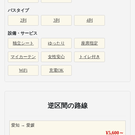
バスタイプ
2列
3列
4列
設備・サービス
独立シート
ゆったり
座席指定
マイカーテン
女性安心
トイレ付き
WiFi
充電OK
逆区間の路線
愛知
→
愛媛
¥
5,600
～