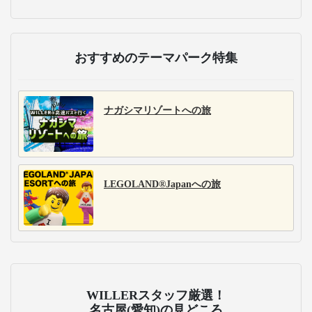
主な運行バス会社
ジェイアール四国バス
琴平バス
ジェイアール四国バス
琴平バスは、香川県内
は、四国と関西、東
と四国主要都市を結ぶ1
京、名古屋方面を結ぶ
0路線を展開。県内観光
高速バスを展開。四国
地へのアクセスに特化
全域を網羅する多彩な
し、一部車両では、プ
路線と便数で、観光や
レミアムシートを導入
ビジネスの移動に便
し、3列独立シートと無
利。快適なシートを完
料Wi-Fiで、観光とビジ
備し、夜行便や深夜便
ネスの足として貢献し
もあり、長距離移動も
ます。
楽にサポートします。