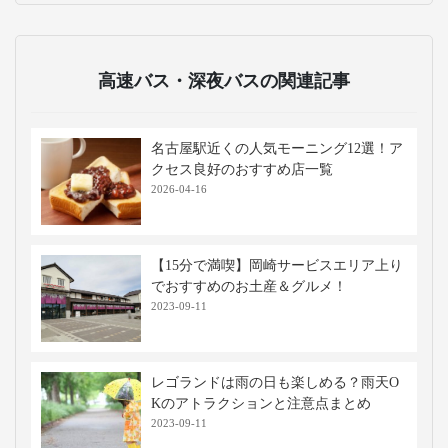
もたちがレゴの世界を存分に楽しめる
夢いっぱいの施設です。
大須商店街
名古屋の下町情緒あふれる商店街で、
食べ歩きやショッピングが存分に楽し
めます。老舗の味噌カツ店から最新の
ファッション・アニメグッズ店まで多
彩な店舗が軒を連ね、観光客だけでな
く地元民にも愛され続ける活気あふれ
るスポットです。
移動手段比較
移動手段
料金
移動時間
出発地
到着地
コメント
飛行機
8,940円〜
約1時間00分
松山
中部
手荷物検
※当社調べ