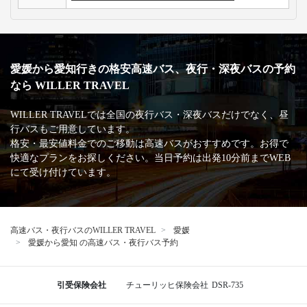
3列シートのメリット・デメリットが知りたいです。
手荷物についての取り扱いが知りたいです。
高速バス・深夜バスの安心・安全な運行を支える
主な加盟団体
日本バス協会
安全運行サポーター協議会
バスターミナル一覧、
バス停情報
名鉄バスセンター
愛知
名古屋駅 ビックカメラ名古屋駅西店前
名古屋駅 太閤通口広場【集合場所】