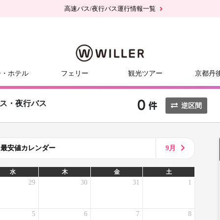
高速バス/夜行バス運行情報一覧
ー・ホテル
フェリー
観光ツアー
京都丹
ス・夜行バス
逆区間
8月最安値カレンダー
9月
水
木
金
土
29
30
31
1
5
6
7
8