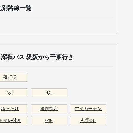
地別路線一覧
深夜バス 愛媛から千葉行き
夜行便
3列
4列
ゆったり
座席指定
マイカーテン
トイレ付き
WiFi
充電OK