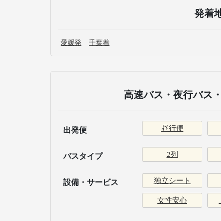
発着
愛媛発
千葉着
高速バス・夜行バス・
昼行便
出発便
2列
バスタイプ
独立シート
設備・サービス
女性安心