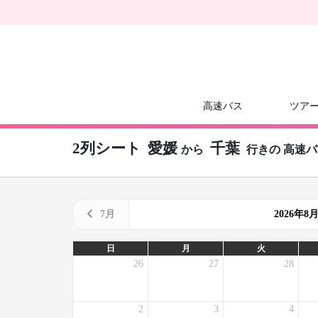
高速バス
ツア
2列シート
愛媛
千葉
から
行きの
高速バ
7月
2026年
日
月
火
26
27
28
2
3
4