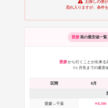
お探しの便が
恐れ入りますが、条件
愛媛
発の最安値
一覧
愛媛
から
行くことが出来る
3ヶ月先までの最安
区間
8月
愛媛→千葉
8,500