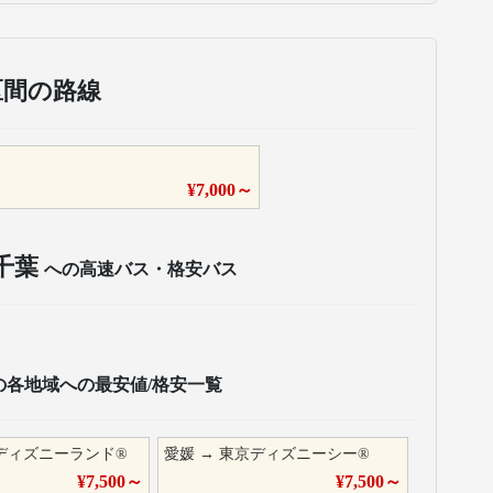
区間の路線
¥
7,000
～
千葉
への高速バス・格安バス
の各地域への最安値/格安一覧
ディズニーランド®
愛媛
→
東京ディズニーシー®
¥
7,500
～
¥
7,500
～