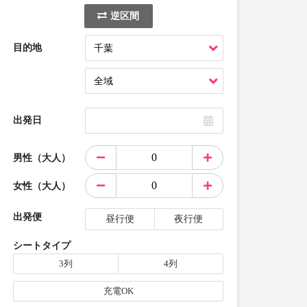
逆区間
目的地
出発日
男性（大人）
女性（大人）
出発便
昼行便
夜行便
シートタイプ
3列
4列
充電OK