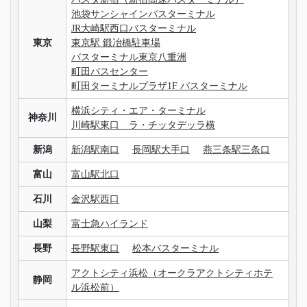
池袋サンシャインバスターミナル
JR大崎駅西口バスターミナル
東京
東京駅 鍛冶橋駐車場
バスターミナル東京八重洲
町田バスセンター
町田ターミナルプラザ1F バスターミナル
横浜シティ・エア・ターミナル
神奈川
川崎駅東口 ラ・チッタデッラ横
新潟
新潟駅南口
長岡駅大手口
燕三条駅三条口
富山
富山駅北口
石川
金沢駅西口
山梨
富士急ハイランド
長野
長野駅東口
松本バスターミナル
アクトシティ浜松（オークラアクトシティホテ
静岡
ル浜松前）