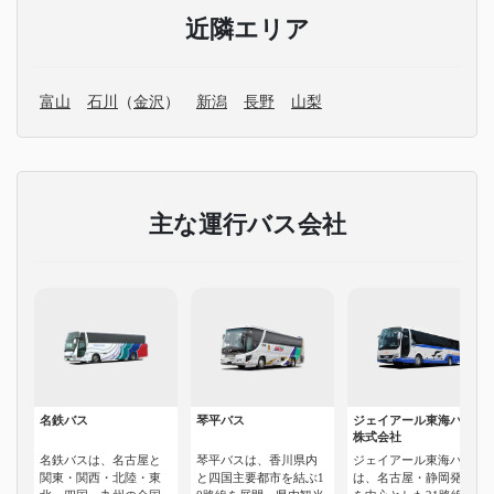
近隣エリア
富山
石川
（
金沢
）
新潟
長野
山梨
主な運行バス会社
名鉄バス
琴平バス
ジェイアール東海バス
株式会社
名鉄バスは、名古屋と
琴平バスは、香川県内
ジェイアール東海バス
関東・関西・北陸・東
と四国主要都市を結ぶ1
は、名古屋・静岡発着