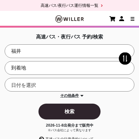
高速バス/夜行バス運行情報一覧
高速バス・夜行バス 予約/検索
その他条件
検索
2026-11-8
出発分まで販売中
※バス会社によって異なります