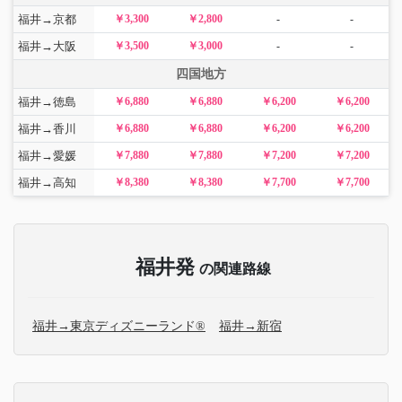
福井→京都
￥3,300
￥2,800
-
-
福井→大阪
￥3,500
￥3,000
-
-
四国地方
福井→徳島
￥6,880
￥6,880
￥6,200
￥6,200
福井→香川
￥6,880
￥6,880
￥6,200
￥6,200
福井→愛媛
￥7,880
￥7,880
￥7,200
￥7,200
福井→高知
￥8,380
￥8,380
￥7,700
￥7,700
福井発
の関連路線
福井→東京ディズニーランド®
福井→新宿