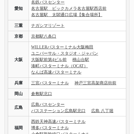
名鉄バスセンター
愛知
名古屋駅 ビックカメラ名古屋駅西店前
名古屋駅 太閤通口広場【集合場所】
三重
ナガシマリゾート
京都
京都駅八条口
WILLERバスターミナル大阪梅田
ユニバーサル・スタジオ・ジャパン
大阪
大阪駅前第4ビル前
桃山台駅
湊町バスターミナル（OCAT）
なんば高速バスターミナル
兵庫
三宮バスターミナル
神戸三宮高架商店街前
岡山
倉敷駅北口
広島バスセンター
広島
バスステーション広島駅北口
広島 八丁堀
西鉄天神高速バスターミナル
福岡
博多バスターミナル