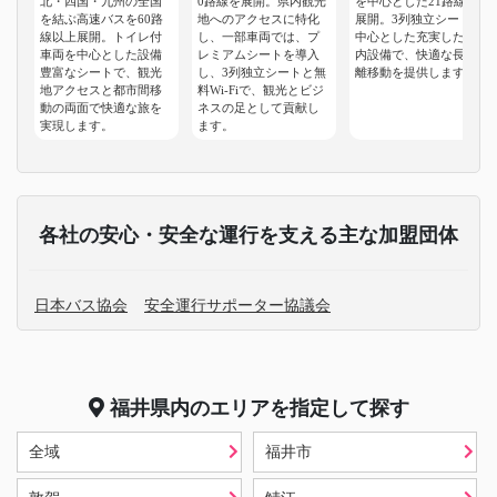
北・四国・九州の全国
0路線を展開。県内観光
を中心とした21路線を
を結ぶ高速バスを60路
地へのアクセスに特化
展開。3列独立シートを
線以上展開。トイレ付
し、一部車両では、プ
中心とした充実した車
車両を中心とした設備
レミアムシートを導入
内設備で、快適な長距
豊富なシートで、観光
し、3列独立シートと無
離移動を提供します。
地アクセスと都市間移
料Wi-Fiで、観光とビジ
動の両面で快適な旅を
ネスの足として貢献し
実現します。
ます。
各社の安心・安全な運行を支える主な加盟団体
日本バス協会
安全運行サポーター協議会
福井県
内のエリアを指定して探す
全域
福井市