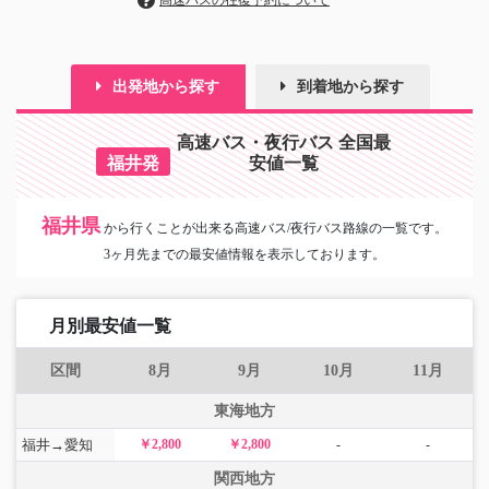
高速バスの往復予約について
出発地から探す
到着地から探す
高速バス・夜行バス 全国最
福井発
安値一覧
福井県
から
行くことが出来る高速バス/夜行バス路線の一覧です。
3ヶ月先までの最安値情報を表示しております。
月別最安値一覧
区間
8月
9月
10月
11月
東海地方
福井→愛知
￥2,800
￥2,800
-
-
関西地方