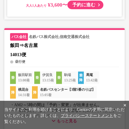
¥3,600〜
予約に進む
大人
名鉄バス株式会社,信南交通株式会社
飯田⇒名古屋
14013便
昼行便
飯田駅前
伊賀良
駒場
馬篭
13:00発
13:15発
13:25発
13:42発
桃花台
名鉄バスセンター【3階5番のりば】
14:31着
15:05着
×
・AM2～5時の間は「予約・変更」が出来ません。
当サイトのご利用を続けることにより、Cookieの使用に同意いただ
・「空席状況」はリアルタイムではないため予約いただけ
いたものとします。詳しくは、
プライバシーステートメント
をご
ない場合がございます。
もっと見る
・車両は予告なく変更となる場合がございます。これに伴
覧ください。
い、座席やシート設備が変更となる場合がございますの