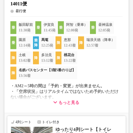
14011便
昼行便
飯田駅前
伊賀良
阿智（乗車）
昼神温泉
11:30発
11:45発
12:00発
12:05発
園原
馬篭
恵那
瑞浪天徳（降車）
12:14発
12:25発
12:43着
12:57着
土岐
多治見
桃花台
13:02着
13:12着
13:22着
名鉄バスセンター【3階5番のりば】
13:56着
・AM2～5時の間は「予約・変更」が出来ません。
・「空席状況」はリアルタイムではないため予約いただけ
ない場合がございます。
もっと見る
・車両は予告なく変更となる場合がございます。これに伴
い、座席やシート設備が変更となる場合がございますの
で、あらかじめご了承ください。
4列シート
トイレ付き
ゆったり4列シート【トイレ