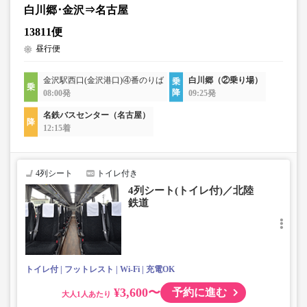
白川郷･金沢⇒名古屋
13811便
昼行便
金沢駅西口(金沢港口)④番のりば
白川郷（②乗り場）
08:00発
09:25発
名鉄バスセンター（名古屋）
12:15着
4列シート
トイレ付き
4列シート(トイレ付)／北陸
鉄道
トイレ付
フットレスト
Wi-Fi
充電OK
¥3,600〜
予約に進む
大人