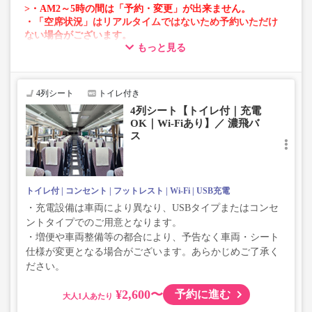
>・AM2～5時の間は「予約・変更」が出来ません。
・「空席状況」はリアルタイムではないため予約いただけ
ない場合がございます。
もっと見る
・車両は予告なく変更となる場合がございます。これに伴
い、座席やシート設備が変更となる場合がございますの
で、あらかじめご了承ください。
4列シート
トイレ付き
4列シート【トイレ付｜充電
OK｜Wi-Fiあり】／ 濃飛バ
ス
トイレ付
コンセント
フットレスト
Wi-Fi
USB充電
・充電設備は車両により異なり、USBタイプまたはコンセ
ントタイプでのご用意となります。
・増便や車両整備等の都合により、予告なく車両・シート
仕様が変更となる場合がございます。あらかじめご了承く
ださい。
¥2,600〜
予約に進む
大人