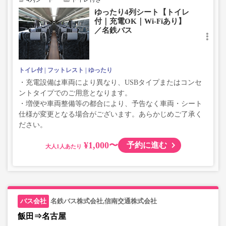
ゆったり4列シート【トイレ
付｜充電OK｜Wi-Fiあり】
／名鉄バス
トイレ付
フットレスト
ゆったり
・充電設備は車両により異なり、USBタイプまたはコンセ
ントタイプでのご用意となります。
・増便や車両整備等の都合により、予告なく車両・シート
仕様が変更となる場合がございます。あらかじめご了承く
ださい。
¥1,000〜
予約に進む
大人
名鉄バス株式会社,信南交通株式会社
飯田⇒名古屋