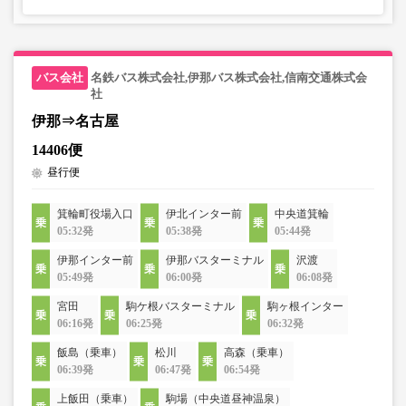
名鉄バス株式会社,伊那バス株式会社,信南交通株式会
社
伊那⇒名古屋
14406便
昼行便
箕輪町役場入口
伊北インター前
中央道箕輪
05:32発
05:38発
05:44発
伊那インター前
伊那バスターミナル
沢渡
05:49発
06:00発
06:08発
宮田
駒ケ根バスターミナル
駒ヶ根インター
06:16発
06:25発
06:32発
飯島（乗車）
松川
高森（乗車）
06:39発
06:47発
06:54発
上飯田（乗車）
駒場（中央道昼神温泉）