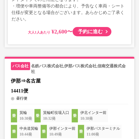
・増便や車両整備等の都合により、予告なく車両・シート
仕様が変更となる場合がございます。あらかじめご了承く
ださい。
¥2,600〜
予約に進む
大人
名鉄バス株式会社,伊那バス株式会社,信南交通株式会
社
伊那⇒名古屋
14411便
昼行便
箕輪
箕輪町役場入口
伊北インター前
10:30発
10:32発
10:38発
中央道箕輪
伊那インター前
伊那バスターミナル
10:44発
10:49発
11:00発