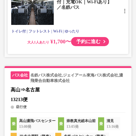
付｜充電OK｜Wi-Fiあり】
／名鉄バス
トイレ付
フットレスト
Wi-Fi
ゆったり
¥1,700〜
予約に進む
大人
名鉄バス株式会社,ジェイアール東海バス株式会社,濃
飛乗合自動車株式会社
高山⇒名古屋
13213便
昼行便
高山濃飛バスセンター
崇教真光総本山前
清見
13:00発
13:05発
13:16発