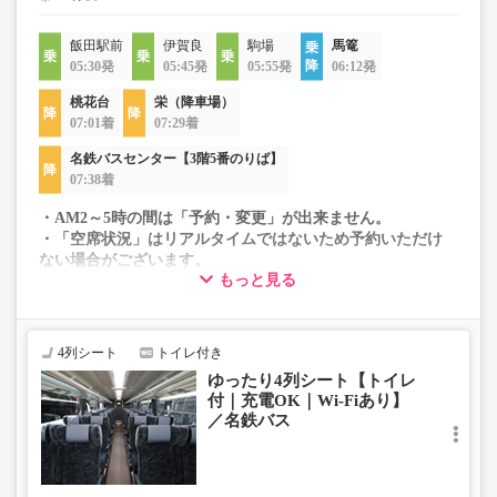
飯田駅前
伊賀良
駒場
馬篭
05:30発
05:45発
05:55発
06:12発
桃花台
栄（降車場）
07:01着
07:29着
名鉄バスセンター【3階5番のりば】
07:38着
・AM2～5時の間は「予約・変更」が出来ません。
・「空席状況」はリアルタイムではないため予約いただけ
ない場合がございます。
もっと見る
・車両は予告なく変更となる場合がございます。これに伴
い、座席やシート設備が変更となる場合がございますの
で、あらかじめご了承ください。
4列シート
トイレ付き
ゆったり4列シート【トイレ
付｜充電OK｜Wi-Fiあり】
／名鉄バス