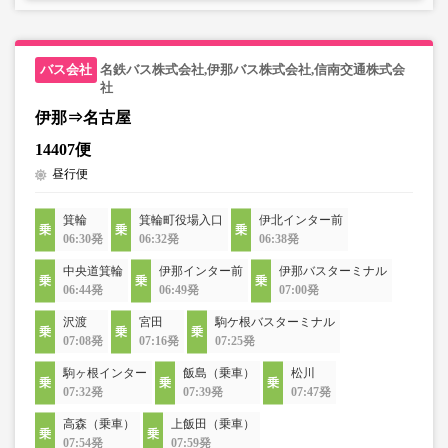
名鉄バス株式会社,伊那バス株式会社,信南交通株式会
社
伊那⇒名古屋
14407便
昼行便
箕輪
箕輪町役場入口
伊北インター前
06:30発
06:32発
06:38発
中央道箕輪
伊那インター前
伊那バスターミナル
06:44発
06:49発
07:00発
沢渡
宮田
駒ケ根バスターミナル
07:08発
07:16発
07:25発
駒ヶ根インター
飯島（乗車）
松川
07:32発
07:39発
07:47発
高森（乗車）
上飯田（乗車）
07:54発
07:59発