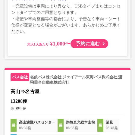
・充電設備は車両により異なり、USBタイプまたはコンセ
ントタイプでのご用意となります。
・増便や車両整備等の都合により、予告なく車両・シート
仕様が変更となる場合がございます。あらかじめご了承く
ださい。
¥1,000〜
予約に進む
大人
名鉄バス株式会社,ジェイアール東海バス株式会社,濃
飛乗合自動車株式会社
高山⇒名古屋
13208便
昼行便
高山濃飛バスセンター
崇教真光総本山前
清見
08:30発
08:35発
08:46発