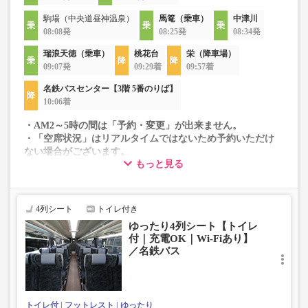
駒場（中央道昼神温泉）
馬篭（乗車）
中津川
08:08発
08:25発
08:34発
瑞浪天徳（乗車）
桃花台
栄（降車場）
09:07発
09:29着
09:57着
名鉄バスセンター【3階 5番のりば】
10:06着
・AM2～5時の間は「予約・変更」が出来ません。
・「空席状況」はリアルタイムではないため予約いただけ
ない場合がございます。
もっと見る
・車両は予告なく変更となる場合がございます。これに伴
い、座席やシート設備が変更となる場合がございますの
で、あらかじめご了承ください。
4列シート
トイレ付き
ゆったり4列シート【トイレ
付｜充電OK｜Wi-Fiあり】
／名鉄バス
トイレ付
フットレスト
ゆったり