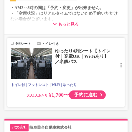
・AM2～5時の間は「予約・変更」が出来ません。
・「空席状況」はリアルタイムではないため予約いただけ
ない場合がございます。
もっと見る
・車両は予告なく変更となる場合がございます。これに伴
い、座席やシート設備が変更となる場合がございますの
で、あらかじめご了承ください。
4列シート
トイレ付き
ゆったり4列シート【トイレ
付｜充電OK｜Wi-Fiあり】
／名鉄バス
トイレ付
フットレスト
Wi-Fi
ゆったり
¥1,700〜
予約に進む
大人
岐阜乗合自動車株式会社