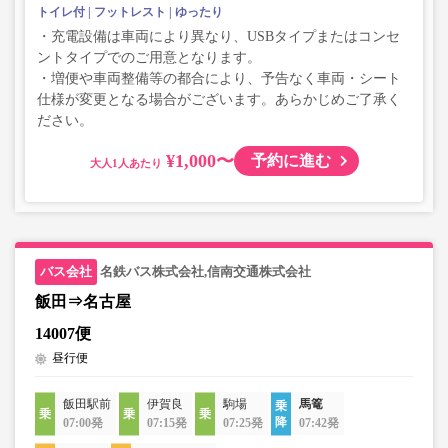
トイレ付
フットレスト
ゆったり
・充電設備は車両により異なり、USBタイプまたはコンセ
ントタイプでのご用意となります。
・増便や車両整備等の都合により、予告なく車両・シート
仕様が変更となる場合がございます。あらかじめご了承く
ださい。
¥1,000〜
予約に進む
大人
名鉄バス株式会社,信南交通株式会社
飯田⇒名古屋
14007便
昼行便
飯田駅前
伊賀良
駒場
馬篭
07:00発
07:15発
07:25発
07:42発