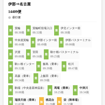
伊那⇒名古屋
14409便
昼行便
箕輪
箕輪町役場入口
伊北インター前
08:30発
08:32発
08:38発
中央道箕輪
伊那インター前
伊那バスターミナル
08:44発
08:49発
09:00発
沢渡
宮田
駒ケ根バスターミナル
09:08発
09:16発
09:25発
駒ヶ根インター
飯島（乗車）
松川
09:32発
09:39発
09:47発
高森（乗車）
上飯田（乗車）
09:54発
09:59発
駒場（中央道昼神温泉）
馬篭（乗車）
中津川
10:08発
10:25発
10:34発
瑞浪天徳（乗車）
桃花台
栄（降車場）
11:07発
11:29着
11:57着