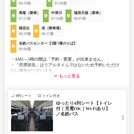
06:59発
07:08発
馬篭（乗車）
中津川
瑞浪天徳（乗車）
07:25発
07:34発
08:07発
桃花台
栄（降車場）
08:29着
08:57着
名鉄バスセンター【3階 5番のりば】
09:06着
・AM2～5時の間は「予約・変更」が出来ません。
・「空席状況」はリアルタイムではないため予約いただけ
ない場合がございます。
もっと見る
・車両は予告なく変更となる場合がございます。これに伴
い、座席やシート設備が変更となる場合がございますの
で、あらかじめご了承ください。
4列シート
トイレ付き
ゆったり4列シート【トイレ
付｜充電OK｜Wi-Fiあり】
／名鉄バス