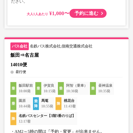
ださい。
¥1,000〜
予約に進む
大人
名鉄バス株式会社,信南交通株式会社
飯田⇒名古屋
14010便
昼行便
飯田駅前
伊賀良
阿智（乗車）
昼神温泉
10:00発
10:15発
10:30発
10:35発
園原
馬篭
桃花台
10:44発
10:55発
11:43着
名鉄バスセンター【3階5番のりば】
12:17着
・AM2～5時の間は「予約・変更」が出来ません。