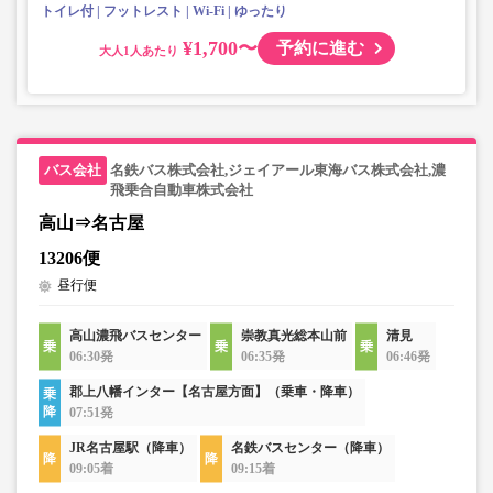
トイレ付
フットレスト
Wi-Fi
ゆったり
¥1,700〜
予約に進む
大人
名鉄バス株式会社,ジェイアール東海バス株式会社,濃
飛乗合自動車株式会社
高山⇒名古屋
13206便
昼行便
高山濃飛バスセンター
崇教真光総本山前
清見
06:30発
06:35発
06:46発
郡上八幡インター【名古屋方面】（乗車・降車）
07:51発
JR名古屋駅（降車）
名鉄バスセンター（降車）
09:05着
09:15着