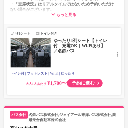
・「空席状況」はリアルタイムではないため予約いただけ
ない場合がございます。
もっと見る
・車両は予告なく変更となる場合がございます。これに伴
い、座席やシート設備が変更となる場合がございますの
で、あらかじめご了承ください。
4列シート
トイレ付き
ゆったり4列シート【トイレ
付｜充電OK｜Wi-Fiあり】
／名鉄バス
トイレ付
フットレスト
Wi-Fi
ゆったり
¥1,700〜
予約に進む
大人
名鉄バス株式会社,ジェイアール東海バス株式会社,濃
飛乗合自動車株式会社