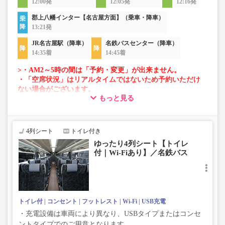
12:00発
12:05発
12:16発
郡上八幡インター【名古屋方面】（乗車・降車）
13:21発
JR名古屋駅（降車）
名鉄バスセンター（降車）
14:35着
14:45着
>・AM2～5時の間は「予約・変更」が出来ません。
・「空席状況」はリアルタイムではないため予約いただけ
ない場合がございます。
もっと見る
・車両は予告なく変更となる場合がございます。これに伴
い、座席やシート設備が変更となる場合がございますの
で、あらかじめご了承ください。
4列シート
トイレ付き
ゆったり4列シート【トイレ
付｜Wi-Fiあり】／名鉄バス
トイレ付
コンセント
フットレスト
Wi-Fi
USB充電
・充電設備は車両により異なり、USBタイプまたはコンセ
ントタイプでのご用意となります。