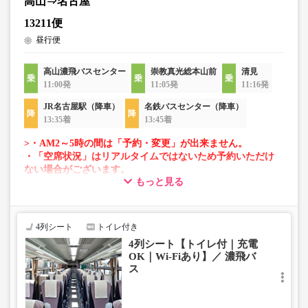
高山⇒名古屋
13211便
昼行便
高山濃飛バスセンター
崇教真光総本山前
清見
11:00発
11:05発
11:16発
JR名古屋駅（降車）
名鉄バスセンター（降車）
13:35着
13:45着
>・AM2～5時の間は「予約・変更」が出来ません。
・「空席状況」はリアルタイムではないため予約いただけ
ない場合がございます。
もっと見る
・車両は予告なく変更となる場合がございます。これに伴
い、座席やシート設備が変更となる場合がございますの
で、あらかじめご了承ください。
4列シート
トイレ付き
4列シート【トイレ付｜充電
OK｜Wi-Fiあり】／ 濃飛バ
ス