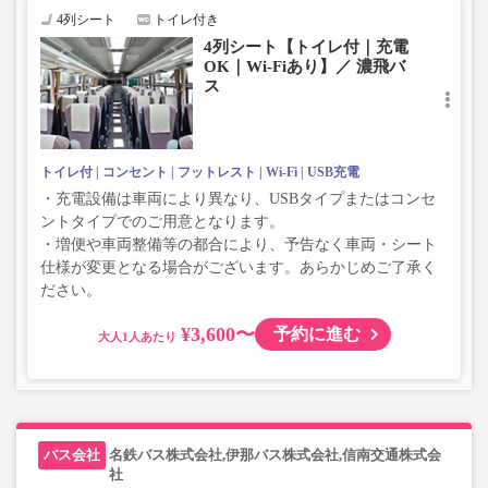
4列シート
トイレ付き
4列シート【トイレ付｜充電
OK｜Wi-Fiあり】／ 濃飛バ
ス
トイレ付
コンセント
フットレスト
Wi-Fi
USB充電
・充電設備は車両により異なり、USBタイプまたはコンセ
ントタイプでのご用意となります。
・増便や車両整備等の都合により、予告なく車両・シート
仕様が変更となる場合がございます。あらかじめご了承く
ださい。
¥3,600〜
予約に進む
大人
名鉄バス株式会社,伊那バス株式会社,信南交通株式会
社