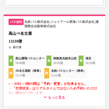
名鉄バス株式会社,ジェイアール東海バス株式会社,濃
飛乗合自動車株式会社
高山⇒名古屋
13210便
昼行便
高山濃飛バスセンター
崇教真光総本山前
清見
10:00発
10:05発
10:16発
JR名古屋駅（降車）
名鉄バスセンター（降車）
12:35着
12:45着
>・AM2～5時の間は「予約・変更」が出来ません。
・「空席状況」はリアルタイムではないため予約いただけ
ない場合がございます。
もっと見る
・車両は予告なく変更となる場合がございます。これに伴
い、座席やシート設備が変更となる場合がございますの
で、あらかじめご了承ください。