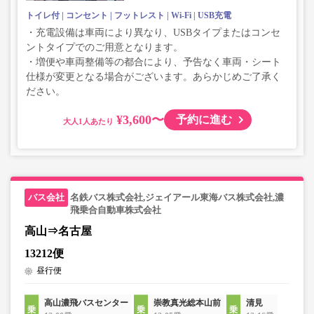
トイレ付
コンセント
フットレスト
Wi-Fi
USB充電
・充電設備は車両により異なり、USBタイプまたはコンセ
ントタイプでのご用意となります。
・増便や車両整備等の都合により、予告なく車両・シート
仕様が変更となる場合がございます。あらかじめご了承く
ださい。
¥3,600〜
予約に進む
大人
名鉄バス株式会社,ジェイアール東海バス株式会社,濃
飛乗合自動車株式会社
高山⇒名古屋
13212便
昼行便
高山濃飛バスセンター
崇教真光総本山前
清見