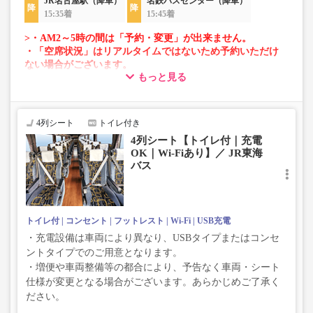
JR名古屋駅（降車）
名鉄バスセンター（降車）
15:35着
15:45着
>・AM2～5時の間は「予約・変更」が出来ません。
・「空席状況」はリアルタイムではないため予約いただけ
ない場合がございます。
もっと見る
・車両は予告なく変更となる場合がございます。これに伴
い、座席やシート設備が変更となる場合がございますの
で、あらかじめご了承ください。
4列シート
トイレ付き
4列シート【トイレ付｜充電
OK｜Wi-Fiあり】／ JR東海
バス
トイレ付
コンセント
フットレスト
Wi-Fi
USB充電
・充電設備は車両により異なり、USBタイプまたはコンセ
ントタイプでのご用意となります。
・増便や車両整備等の都合により、予告なく車両・シート
仕様が変更となる場合がございます。あらかじめご了承く
ださい。