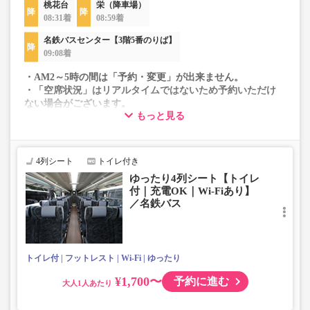
桃花台
栄（降車場）
08:31着
08:59着
名鉄バスセンター【3階5番のりば】
09:08着
・AM2～5時の間は「予約・変更」が出来ません。
・「空席状況」はリアルタイムではないため予約いただけ
ない場合がございます。
もっと見る
・車両は予告なく変更となる場合がございます。これに伴
い、座席やシート設備が変更となる場合がございますの
で、あらかじめご了承ください。
4列シート
トイレ付き
ゆったり4列シート【トイレ
付｜充電OK｜Wi-Fiあり】
／名鉄バス
トイレ付
フットレスト
Wi-Fi
ゆったり
¥1,700〜
予約に進む
大人