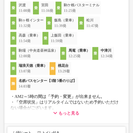
沢渡
宮田
駒ケ根バスターミナル
11:08発
11:16発
11:25発
駒ヶ根インター
飯島（乗車）
松川
11:32発
11:39発
11:47発
高森（乗車）
上飯田（乗車）
11:54発
11:59発
駒場（中央道昼神温泉）
馬篭（乗車）
中津川
12:08発
12:25発
12:34発
瑞浪天徳（乗車）
桃花台
13:07発
13:29着
名鉄バスセンター【3階 5番のりば】
14:03着
・AM2～5時の間は「予約・変更」が出来ません。
・「空席状況」はリアルタイムではないため予約いただけ
ない場合がございます。
もっと見る
・車両は予告なく変更となる場合がございます。これに伴
い、座席やシート設備が変更となる場合がございますの
で、あらかじめご了承ください。
4列シート
トイレ付き