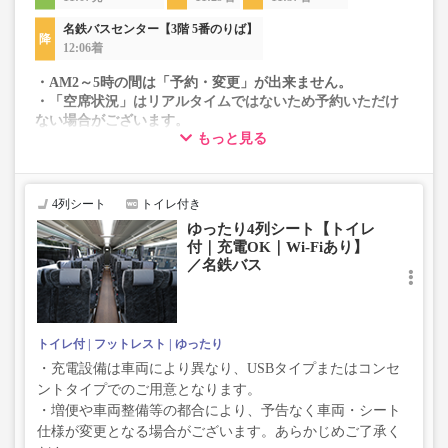
名鉄バスセンター【3階 5番のりば】
12:06着
・AM2～5時の間は「予約・変更」が出来ません。
・「空席状況」はリアルタイムではないため予約いただけ
ない場合がございます。
もっと見る
・車両は予告なく変更となる場合がございます。これに伴
い、座席やシート設備が変更となる場合がございますの
で、あらかじめご了承ください。
4列シート
トイレ付き
ゆったり4列シート【トイレ
付｜充電OK｜Wi-Fiあり】
／名鉄バス
トイレ付
フットレスト
ゆったり
・充電設備は車両により異なり、USBタイプまたはコンセ
ントタイプでのご用意となります。
・増便や車両整備等の都合により、予告なく車両・シート
仕様が変更となる場合がございます。あらかじめご了承く