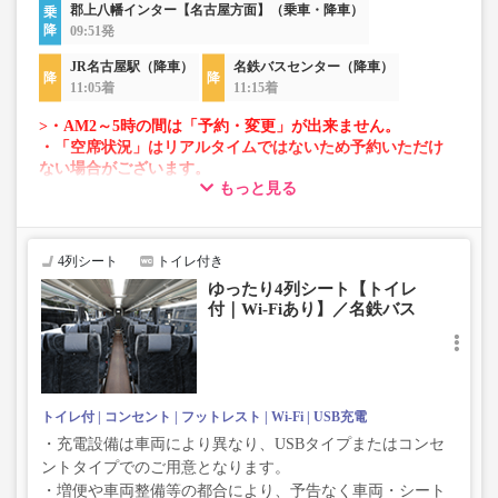
郡上八幡インター【名古屋方面】（乗車・降車）
09:51発
JR名古屋駅（降車）
名鉄バスセンター（降車）
11:05着
11:15着
>・AM2～5時の間は「予約・変更」が出来ません。
・「空席状況」はリアルタイムではないため予約いただけ
ない場合がございます。
もっと見る
・車両は予告なく変更となる場合がございます。これに伴
い、座席やシート設備が変更となる場合がございますの
で、あらかじめご了承ください。
4列シート
トイレ付き
ゆったり4列シート【トイレ
付｜Wi-Fiあり】／名鉄バス
トイレ付
コンセント
フットレスト
Wi-Fi
USB充電
・充電設備は車両により異なり、USBタイプまたはコンセ
ントタイプでのご用意となります。
・増便や車両整備等の都合により、予告なく車両・シート