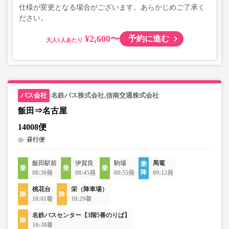
仕様が変更となる場合がございます。あらかじめご了承く
ださい。
¥2,600〜
予約に進む
大人
名鉄バス株式会社,信南交通株式会社
飯田⇒名古屋
14008便
昼行便
飯田駅前
伊賀良
駒場
馬篭
08:30発
08:45発
08:55発
09:12発
桃花台
栄（降車場）
10:01着
10:29着
名鉄バスセンター【3階5番のりば】
10:38着