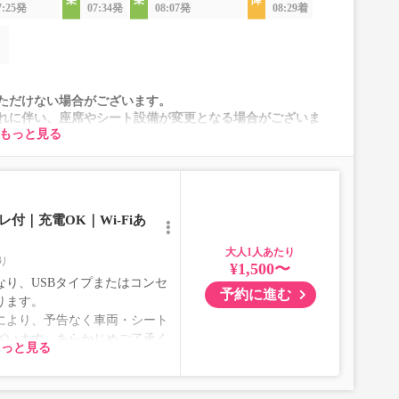
7:25発
07:34発
08:07発
08:29着
】
ただけない場合がございます。
れに伴い、座席やシート設備が変更となる場合がございま
もっと見る
付｜充電OK｜Wi-Fiあ
大人
り
¥1,500〜
り、USBタイプまたはコンセ
予約に進む
ります。
により、予告なく車両・シート
ざいます。あらかじめご了承く
もっと見る