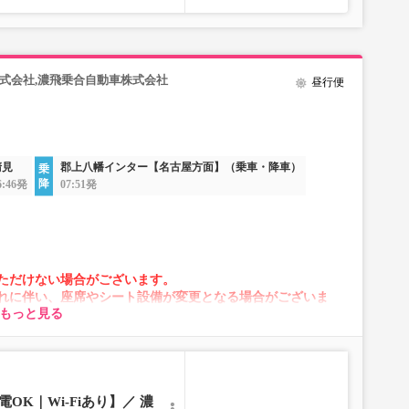
式会社,濃飛乗合自動車株式会社
昼行便
清見
郡上八幡インター【名古屋方面】（乗車・降車）
6:46発
07:51発
ただけない場合がございます。
れに伴い、座席やシート設備が変更となる場合がございま
もっと見る
OK｜Wi-Fiあり】／ 濃