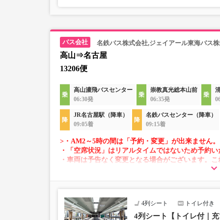
名鉄バス株式会社,ジェイアール東海バス株
高山⇒名古屋
13206便
高山濃飛バスセンター
崇教真光総本山前
06:30発
06:35発
0
JR名古屋駅（降車）
名鉄バスセンター（降車）
09:05着
09:15着
>・AM2～5時の間は「予約・変更」が出来ません。
・「空席状況」はリアルタイムではないため予約い
・車両は予告なく変更となる場合がございます。こ
すので、あらかじめご了承ください。
4列シート
トイレ付き
4列シート【トイレ付｜充電