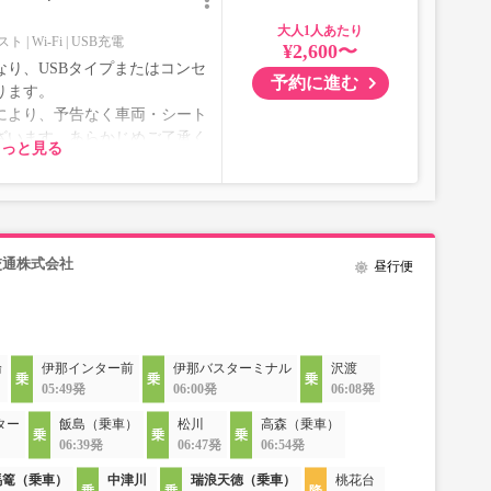
大人
スト
Wi-Fi
USB充電
¥2,600〜
り、USBタイプまたはコンセ
予約に進む
ります。
により、予告なく車両・シート
ざいます。あらかじめご了承く
もっと見る
交通株式会社
昼行便
輪
伊那インター前
伊那バスターミナル
沢渡
05:49発
06:00発
06:08発
ター
飯島（乗車）
松川
高森（乗車）
06:39発
06:47発
06:54発
馬篭（乗車）
中津川
瑞浪天徳（乗車）
桃花台