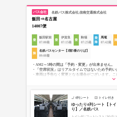
名鉄バス株式会社,信南交通株式会社
飯田⇒名古屋
14007便
飯田駅前
伊賀良
駒場
馬篭
07:00発
07:15発
07:25発
07:42発
名鉄バスセンター【3階5番のりば】
09:08着
・AM2～5時の間は「予約・変更」が出来ません。
・「空席状況」はリアルタイムではないため予約い
・車両は予告なく変更となる場合がございます。こ
すので、あらかじめご了承ください。
4列シート
トイレ付き
ゆったり4列シート【トイレ
り】／名鉄バス
トイレ付
フットレスト
Wi-Fi