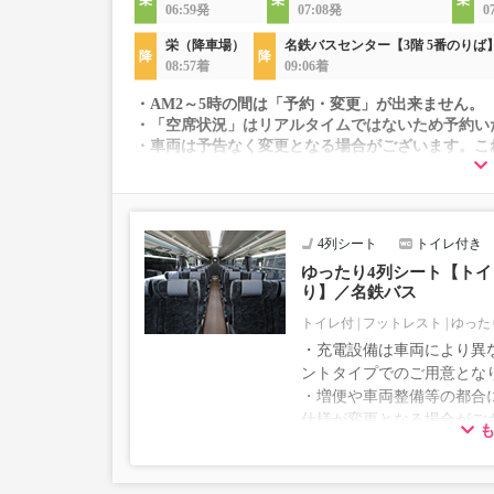
06:59発
07:08発
0
栄（降車場）
名鉄バスセンター【3階 5番のりば
08:57着
09:06着
・AM2～5時の間は「予約・変更」が出来ません。
・「空席状況」はリアルタイムではないため予約い
・車両は予告なく変更となる場合がございます。こ
すので、あらかじめご了承ください。
4列シート
トイレ付き
ゆったり4列シート【トイレ
り】／名鉄バス
トイレ付
フットレスト
ゆった
・充電設備は車両により異な
ントタイプでのご用意とな
・増便や車両整備等の都合
仕様が変更となる場合がご
ださい。