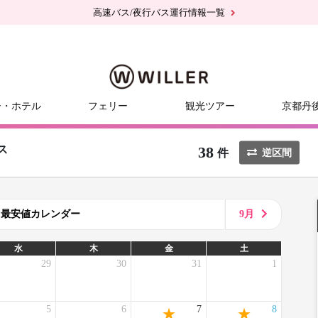
高速バス/夜行バス運行情報一覧
ー・ホテル
フェリー
観光ツアー
京都丹
38
ス
件
逆区間
8月最安値カレンダー
9月
水
木
金
土
29
30
31
1
5
6
7
8