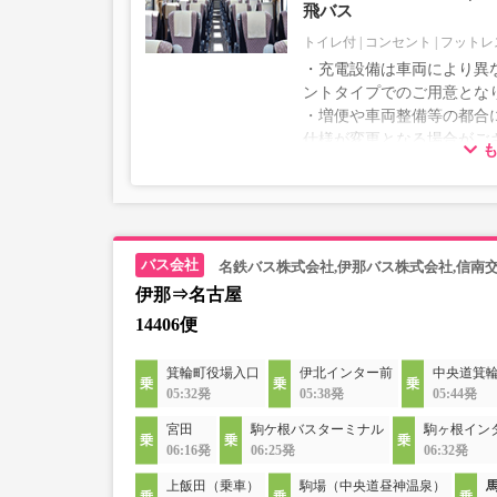
飛バス
トイレ付
コンセント
フットレ
・充電設備は車両により異な
ントタイプでのご用意とな
・増便や車両整備等の都合
仕様が変更となる場合がご
ださい。
名鉄バス株式会社,伊那バス株式会社,信南
伊那⇒名古屋
14406便
箕輪町役場入口
伊北インター前
中央道箕
05:32発
05:38発
05:44発
宮田
駒ケ根バスターミナル
駒ヶ根イン
06:16発
06:25発
06:32発
上飯田（乗車）
駒場（中央道昼神温泉）