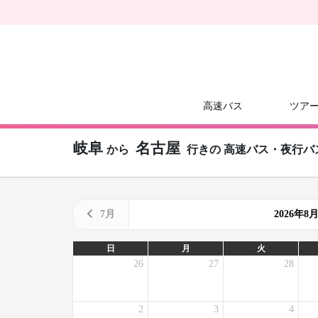
高速バス
ツア
岐阜
名古屋
から
行きの
高速バス・夜行バ
7月
2026年
日
月
火
26
27
28
2
3
4