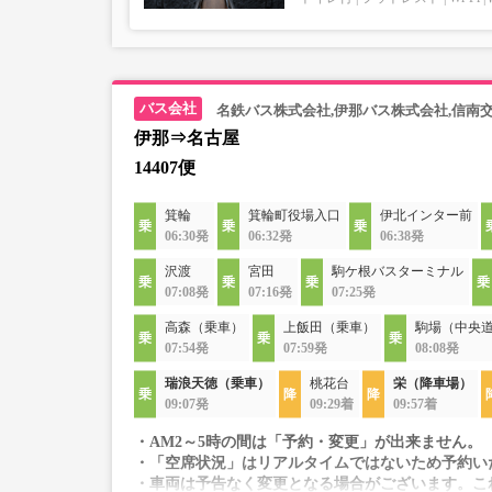
名鉄バス株式会社,伊那バス株式会社,信南
伊那⇒名古屋
14407便
箕輪
箕輪町役場入口
伊北インター前
06:30発
06:32発
06:38発
沢渡
宮田
駒ケ根バスターミナル
07:08発
07:16発
07:25発
高森（乗車）
上飯田（乗車）
駒場（中央
07:54発
07:59発
08:08発
瑞浪天徳（乗車）
桃花台
栄（降車場）
09:07発
09:29着
09:57着
・AM2～5時の間は「予約・変更」が出来ません。
・「空席状況」はリアルタイムではないため予約い
・車両は予告なく変更となる場合がございます。こ