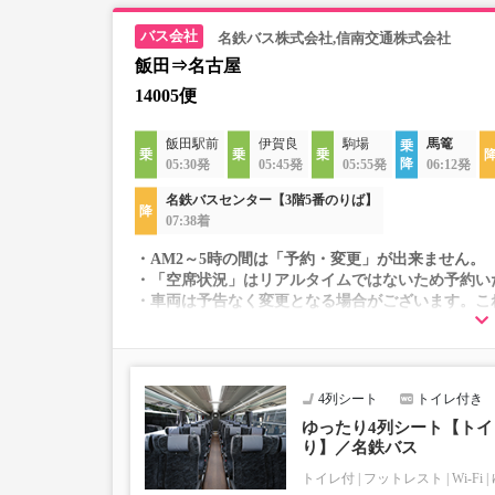
名鉄バス株式会社,信南交通株式会社
飯田⇒名古屋
14005便
飯田駅前
伊賀良
駒場
馬篭
05:30発
05:45発
05:55発
06:12発
名鉄バスセンター【3階5番のりば】
07:38着
・AM2～5時の間は「予約・変更」が出来ません。
・「空席状況」はリアルタイムではないため予約い
・車両は予告なく変更となる場合がございます。こ
すので、あらかじめご了承ください。
4列シート
トイレ付き
ゆったり4列シート【トイレ
り】／名鉄バス
トイレ付
フットレスト
Wi-Fi