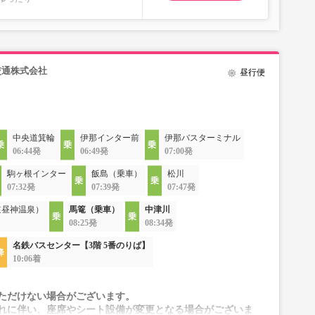
交通株式会社
昼行便
中央道箕輪
伊那インター前
伊那バスターミナル
06:44発
06:49発
07:00発
駒ヶ根インター
飯島（乗車）
松川
07:32発
07:39発
07:47発
道昼神温泉）
馬篭（乗車）
中津川
08:25発
08:34発
名鉄バスセンター【3階 5番のりば】
10:06着
ただけない場合がございます。
れに伴い、座席やシート設備が変更となる場合がございま