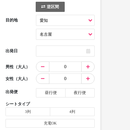
逆区間
目的地
出発日
男性（大人）
女性（大人）
出発便
昼行便
夜行便
シートタイプ
3列
4列
充電OK