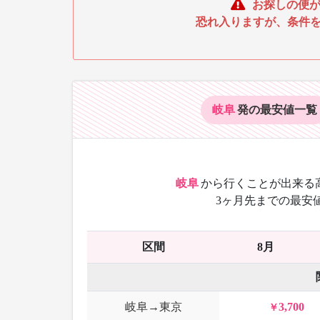
お探しの便が
恐れ入りますが、条件
岐阜
発の最安値
一覧
岐阜
から
行くことが出来る
3ヶ月先までの最安
区間
8月
岐阜→東京
3,700