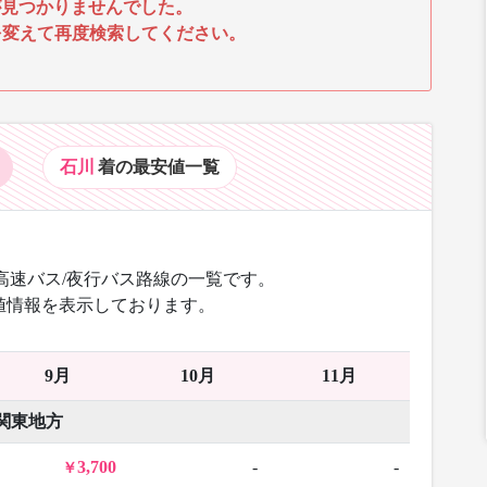
見つかりませんでした。
を変えて再度検索してください。
石川
着の最安値
一覧
高速バス/夜行バス路線の一覧です。
値情報を表示しております。
9月
10月
11月
関東地方
3,700
-
-