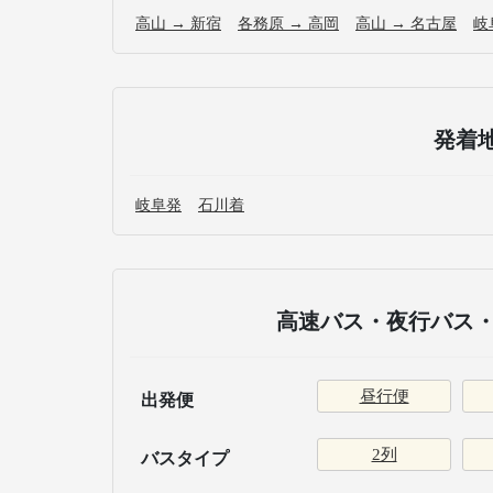
高山 → 新宿
各務原 → 高岡
高山 → 名古屋
岐
発着
岐阜発
石川着
高速バス・夜行バス・
昼行便
出発便
2列
バスタイプ