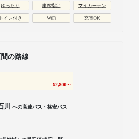
ゆったり
座席指定
マイカーテン
トイレ付き
WiFi
充電OK
区間の路線
¥
2,800
～
石川
への高速バス・格安バス