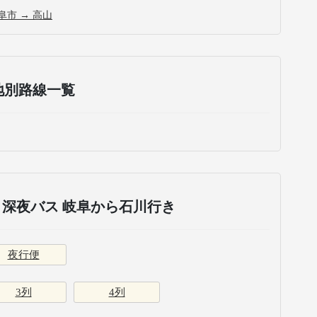
阜市 → 高山
地別路線一覧
深夜バス 岐阜から石川行き
夜行便
3列
4列