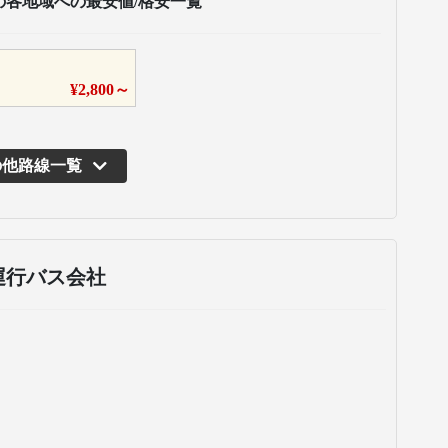
の各地域への最安値/格安一覧
¥
2,800
～
の他路線一覧
運行バス会社