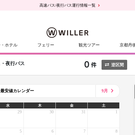
高速バス/夜行バス運行情報一覧
ー・ホテル
フェリー
観光ツアー
京都丹
ス・夜行バス
逆区間
8月最安値カレンダー
9月
水
木
金
土
29
30
31
1
5
6
7
8