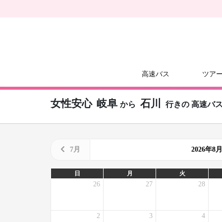
高速バス
ツア
女性安心
岐阜
石川
から
行きの
高速バ
7月
2026年
日
月
火
26
27
28
2
3
4