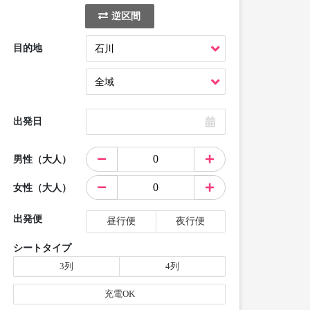
逆区間
目的地
出発日
男性（大人）
女性（大人）
出発便
昼行便
夜行便
シートタイプ
3列
4列
充電OK