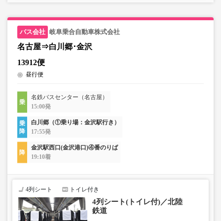
岐阜乗合自動車株式会社
名古屋⇒白川郷･金沢
13912便
昼行便
名鉄バスセンター（名古屋）
15:00発
白川郷（①乗り場：金沢駅行き）
17:55発
金沢駅西口(金沢港口)④番のりば
19:10着
4列シート
トイレ付き
4列シート(トイレ付)／北陸
鉄道