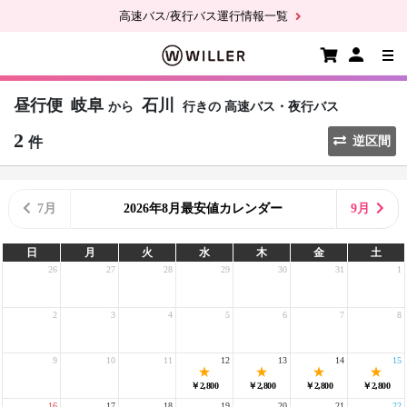
高速バス/夜行バス運行情報一覧
昼行便
岐阜
石川
から
行きの
高速バス・夜行バス
2
件
逆区間
7月
2026年8月最安値カレンダー
9月
日
月
火
水
木
金
土
26
27
28
29
30
31
1
2
3
4
5
6
7
8
9
10
11
12
13
14
15
￥2,800
￥2,800
￥2,800
￥2,800
16
17
18
19
20
21
22