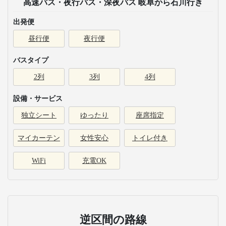
高速バス・夜行バス・深夜バス 岐阜から石川行き
出発便
昼行便
夜行便
バスタイプ
2列
3列
4列
設備・サービス
独立シート
ゆったり
座席指定
マイカーテン
女性安心
トイレ付き
WiFi
充電OK
逆区間の路線