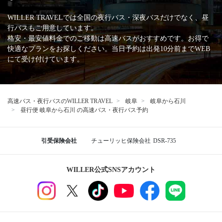
WILLER TRAVELでは全国の夜行バス・深夜バスだけでなく、昼
行バスもご用意しています。
格安・最安値料金でのご移動は高速バスがおすすめです。お得で
快適なプランをお探しください。当日予約は出発10分前までWEB
にて受け付けています。
高速バス・夜行バスのWILLER TRAVEL
岐阜
岐阜から石川
昼行便 岐阜から石川 の高速バス・夜行バス予約
引受保険会社
チューリッヒ保険会社
DSR-735
WILLER公式SNSアカウント