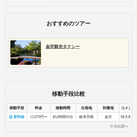
おすすめのツアー
金沢観光タクシー
移動手段比較
移動手段
料金
移動時間
出発地
到着地
コメント
新幹線
12,070円〜
約2時間45分
岐阜羽島
金沢
特大荷物
※当社調べ