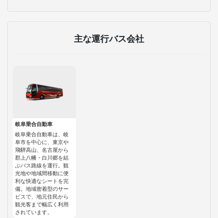
主な運行バス会社
岐阜乗合自動車
岐阜乗合自動車は、岐
阜市を中心に、東京や
飛騨高山、名古屋から
郡上八幡・白川郷を結
ぶバス路線を運行。観
光地や地域間移動に便
利な快適なシートを完
備。地域密着型のサー
ビスで、地元住民から
観光客まで幅広く利用
されています。