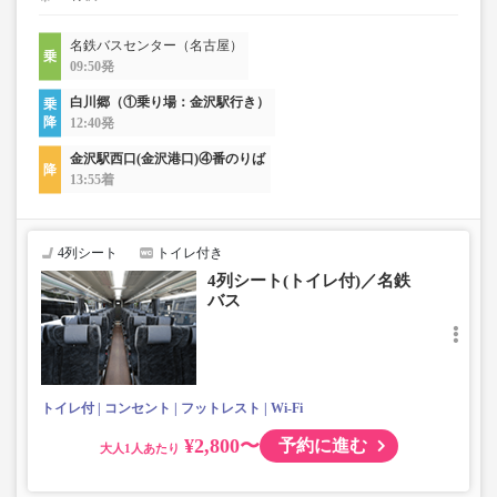
名鉄バスセンター（名古屋）
09:50発
白川郷（①乗り場：金沢駅行き）
12:40発
金沢駅西口(金沢港口)④番のりば
13:55着
4列シート
トイレ付き
4列シート(トイレ付)／名鉄
バス
トイレ付
コンセント
フットレスト
Wi-Fi
¥2,800〜
予約に進む
大人