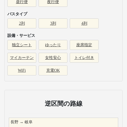
昼行便
夜行便
バスタイプ
2列
3列
4列
設備・サービス
独立シート
ゆったり
座席指定
マイカーテン
女性安心
トイレ付き
WiFi
充電OK
逆区間の路線
長野
→
岐阜