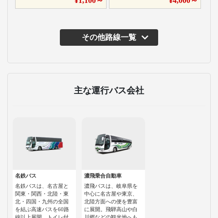
¥
1,100
～
¥
4,000
～
その他路線一覧
主な運行バス会社
名鉄バス
濃飛乗合自動車
名鉄バスは、名古屋と
濃飛バスは、岐阜県を
関東・関西・北陸・東
中心に名古屋や東京、
北・四国・九州の全国
北陸方面への便を豊富
を結ぶ高速バスを60路
に展開。飛騨高山や白
線以上展開。トイレ付
川郷などの観光地へも