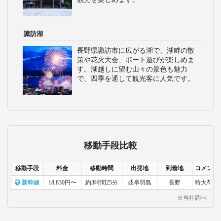
諏訪湖
長野県諏訪市に広がる湖で、湖畔の散
策や花火大会、ボート遊びが楽しめま
す。湖越しに望む山々の景色も魅力
で、四季を通して観光客に人気です。
移動手段比較
移動手段
料金
移動時間
出発地
到着地
コメント
新幹線
18,830円〜
約3時間25分
岐阜羽島
長野
特大荷物
※当社調べ