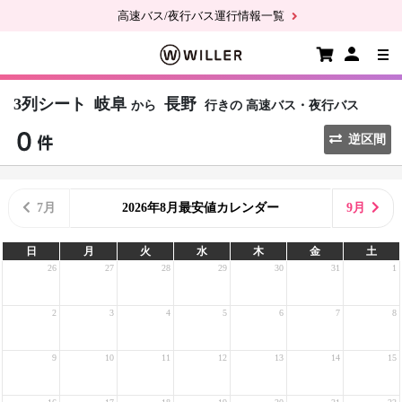
高速バス/夜行バス運行情報一覧
3列シート
岐阜
長野
から
行きの
高速バス・夜行バス
逆区間
7月
2026年8月最安値カレンダー
9月
日
月
火
水
木
金
土
26
27
28
29
30
31
1
2
3
4
5
6
7
8
9
10
11
12
13
14
15