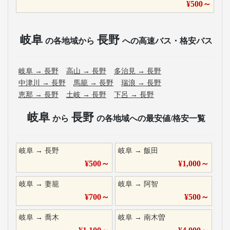
¥
500
～
岐阜
長野
の各地域から
への高速バス・格安バス
岐阜
→
長野
高山
→
長野
多治見
→
長野
中津川
→
長野
馬籠
→
長野
瑞浪
→
長野
恵那
→
長野
土岐
→
長野
下呂
→
長野
岐阜
長野
から
の各地域への最安値/格安一覧
岐阜
→
長野
岐阜
→
飯田
¥
500
～
¥
1,000
～
岐阜
→
妻籠
岐阜
→
阿智
¥
700
～
¥
500
～
岐阜
→
喬木
岐阜
→
南木曽