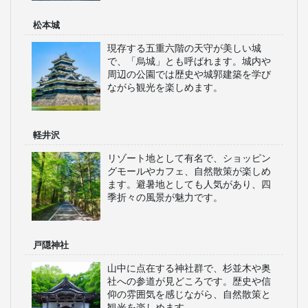
松本城
現存する五重六階の天守が美しい城
で、「烏城」とも呼ばれます。城内や
周辺の公園では歴史や城郭建築を学び
ながら観光を楽しめます。
軽井沢
リゾート地として有名で、ショッピン
グモールやカフェ、自然散策が楽しめ
ます。避暑地としても人気があり、四
季折々の風景が魅力です。
戸隠神社
山中に点在する神社群で、杉並木や奥
社への参道が見どころです。歴史や信
仰の雰囲気を感じながら、自然散策と
観光を楽しめます。