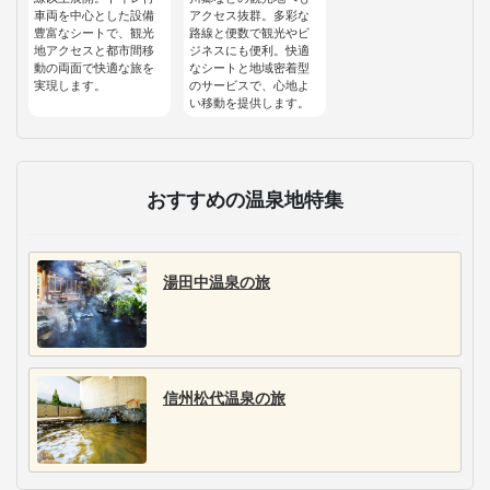
車両を中心とした設備
アクセス抜群。多彩な
豊富なシートで、観光
路線と便数で観光やビ
地アクセスと都市間移
ジネスにも便利。快適
動の両面で快適な旅を
なシートと地域密着型
実現します。
のサービスで、心地よ
い移動を提供します。
おすすめの温泉地特集
湯田中温泉の旅
信州松代温泉の旅