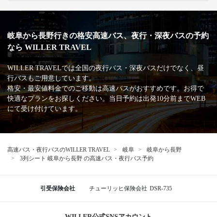
岐阜から長野行きの格安高速バス、夜行・深夜バスの予約
なら WILLER TRAVEL
WILLER TRAVELでは全国の夜行バス・深夜バスだけでなく、昼
行バスもご用意しています。
格安・最安値料金でのご移動は高速バスがおすすめです。お得で
快適なプランをお探しください。当日予約は出発10分前までWEB
にて受け付けています。
高速バス・夜行バスのWILLER TRAVEL
岐阜
岐阜から長野
3列シート 岐阜から長野 の高速バス・夜行バス予約
引受保険会社
チューリッヒ保険会社
DSR-735
WILLER公式SNSアカウント