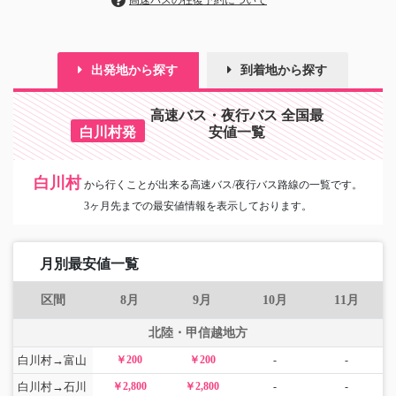
高速バスの往復予約について
出発地から探す
到着地から探す
高速バス・夜行バス 全国最
白川村発
安値一覧
白川村
から
行くことが出来る高速バス/夜行バス路線の一覧です。
3ヶ月先までの最安値情報を表示しております。
月別最安値一覧
区間
8月
9月
10月
11月
北陸・甲信越地方
白川村→富山
￥200
￥200
-
-
白川村→石川
￥2,800
￥2,800
-
-