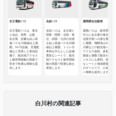
京王電鉄バス
名鉄バス
濃飛乗合自動車
京王電鉄バスは、東京
名鉄バスは、名古屋と
濃飛バスは、岐阜県を
と仙台、長野、山梨、
関東・関西・北陸・東
中心に名古屋や東京、
名古屋、近畿を結ぶ高
北・四国・九州の全国
北陸方面への便を豊富
速バスを20路線以上展
を結ぶ高速バスを60路
に展開。飛騨高山や白
開。Wi-FI設備、充電配
線以上展開。トイレ付
川郷などの観光地へも
備など充実した車内設
車両を中心とした設備
アクセス抜群。多彩な
備で、観光地アクセス
豊富なシートで、観光
路線と便数で観光やビ
と都市間移動の両面で
地アクセスと都市間移
ジネスにも便利。快適
安全で快適な移動を提
動の両面で快適な旅を
なシートと地域密着型
供します。
実現します。
のサービスで、心地よ
い移動を提供します。
白川村の関連記事