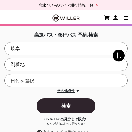
高速バス/夜行バス運行情報一覧
高速バス・夜行バス 予約/検索
その他条件
検索
2026-11-8
出発分まで販売中
※バス会社によって異なります