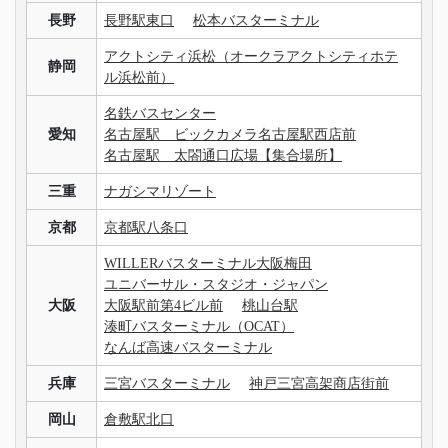
長野
長野駅東口
松本バスターミナル
アクトシティ浜松（オークラアクトシティホテ
静岡
ル浜松前）
名鉄バスセンター
愛知
名古屋駅 ビックカメラ名古屋駅西店前
名古屋駅 太閤通口広場【集合場所】
三重
ナガシマリゾート
京都
京都駅八条口
WILLERバスターミナル大阪梅田
ユニバーサル・スタジオ・ジャパン
大阪
大阪駅前第4ビル前
桃山台駅
湊町バスターミナル（OCAT）
なんば高速バスターミナル
兵庫
三宮バスターミナル
神戸三宮高架商店街前
岡山
倉敷駅北口