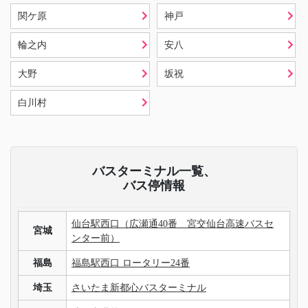
関ケ原
神戸
輪之内
安八
大野
坂祝
白川村
バスターミナル一覧、
バス停情報
仙台駅西口（広瀬通40番 宮交仙台高速バスセ
宮城
ンター前）
福島
福島駅西口 ロータリー24番
埼玉
さいたま新都心バスターミナル