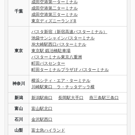
成田空港第一ターミナル
成田空港第二ターミナル
千葉
成田空港第三ターミナル
東京ディズニーランドR
バスタ新宿（新宿高速バスターミナル）
池袋サンシャインバスターミナル
JR大崎駅西口バスターミナル
東京
東京駅 鍛冶橋駐車場
バスターミナル東京八重洲
町田バスセンター
町田ターミナルプラザ1F バスターミナル
横浜シティ・エア・ターミナル
神奈川
川崎駅東口 ラ・チッタデッラ横
新潟
新潟駅南口
長岡駅大手口
燕三条駅三条口
富山
富山駅北口
石川
金沢駅西口
山梨
富士急ハイランド