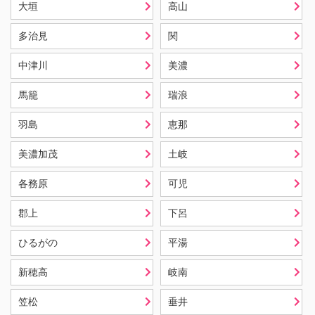
大垣
高山
多治見
関
中津川
美濃
馬籠
瑞浪
羽島
恵那
美濃加茂
土岐
各務原
可児
郡上
下呂
ひるがの
平湯
新穂高
岐南
笠松
垂井