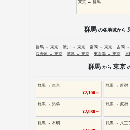
東京
→
群馬
群馬
の各地域から
群馬
→
東京
渋川
→
東京
富岡
→
東京
吉岡
長野原
→
東京
草津
→
東京
東吾妻
→
東京
北
群馬
東京
から
群馬
→
東京
群馬
→
新宿
¥
2,100
～
群馬
→
渋谷
群馬
→
原宿
¥
2,980
～
群馬
→
有明
群馬
→
八王