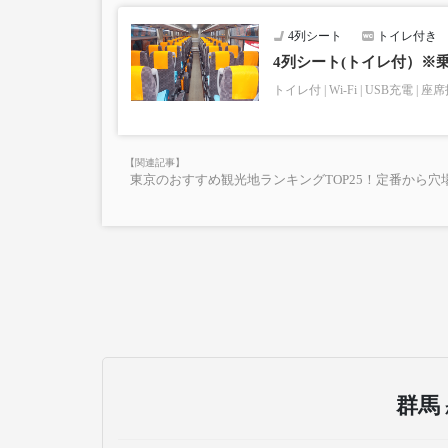
・学生・シニア・乳幼児料金はございません。
学生、シニアの方は「大人」、乳幼児の方は「小
4列シート
トイレ付き
乗車定員遵守のため乗車券をお持ちで無い「乳幼
・最新の運行状況は運行会社HPを御覧ください。
4列シート(トイレ付）※
・車両は予告なく変更となる場合がございます。こ
トイレ付
Wi-Fi
USB充電
座席
すので、あらかじめご了承ください。
東京のおすすめ観光地ランキングTOP25！定番から穴
群馬