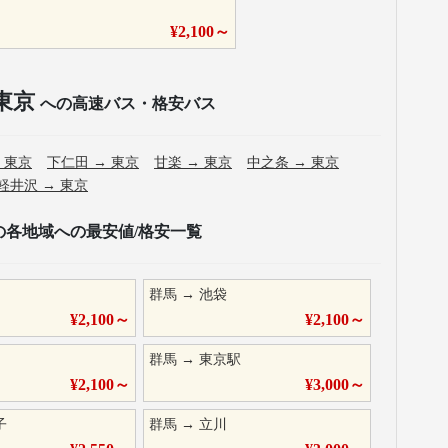
¥
2,100
～
東京
への高速バス・格安バス
→
東京
下仁田
→
東京
甘楽
→
東京
中之条
→
東京
軽井沢
→
東京
の各地域への最安値/格安一覧
群馬
→
池袋
¥
2,100
～
¥
2,100
～
群馬
→
東京駅
¥
2,100
～
¥
3,000
～
子
群馬
→
立川