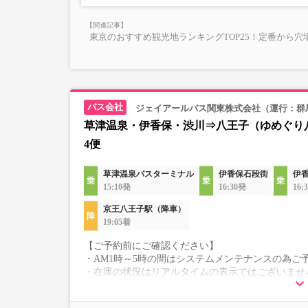
東京のおすすめ観光地ランキングTOP25！定番から穴
ジェイアールバス関東株式会社（運行：群
草津温泉・伊香保・渋川⇒八王子（ゆめぐり
4便
草津温泉バスターミナル
伊香保石段街
伊
15:10発
16:30発
16:
京王八王子駅（降車）
19:05着
【ご予約前にご確認ください】
・AM1時～5時の間はシステムメンテナンスの為ご
・在庫の状況はリアルタイムの表示ではございませ
※売り切れの場合でも残数が表示される場合があ
・こちらの路線はキャンセル以外の購入後の変更が