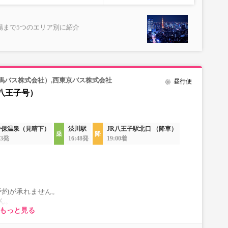
場まで5つのエリア別に紹介
馬バス株式会社）,西東京バス株式会社
昼行便
八王子号）
香保温泉（見晴下）
渋川駅
JR八王子駅北口 （降車）
33発
16:48発
19:00着
予約が承れません。
ん。
もっと見る
ります。
一切承れませんので予めご了承ください。