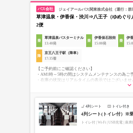
ジェイアールバス関東株式会社（運行：群
草津温泉・伊香保・渋川⇒八王子（ゆめぐり
2便
草津温泉バスターミナル
伊香保石段街
伊
13:40発
15:00発
15:
京王八王子駅（降車）
17:35着
【ご予約前にご確認ください】
・AM1時～5時の間はシステムメンテナンスの為ご
・在庫の状況はリアルタイムの表示ではございませ
※売り切れの場合でも残数が表示される場合があ
・こちらの路線はキャンセル以外の購入後の変更が
・学生・シニア・乳幼児料金はございません。
学生、シニアの方は「大人」、乳幼児の方は「小
4列シート
トイレ付き
乗車定員遵守のため乗車券をお持ちで無い「乳幼
・最新の運行状況は運行会社HPを御覧ください。
4列シート(トイレ付）※
・車両は予告なく変更となる場合がございます。こ
トイレ付
Wi-Fi
USB充電
座席
すので、あらかじめご了承ください。