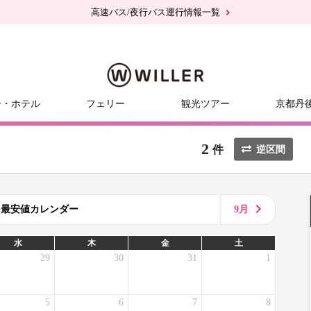
高速バス/夜行バス運行情報一覧
ー・ホテル
フェリー
観光ツアー
京都丹
2
件
逆区間
8月最安値カレンダー
9月
水
木
金
土
29
30
31
1
5
6
7
8