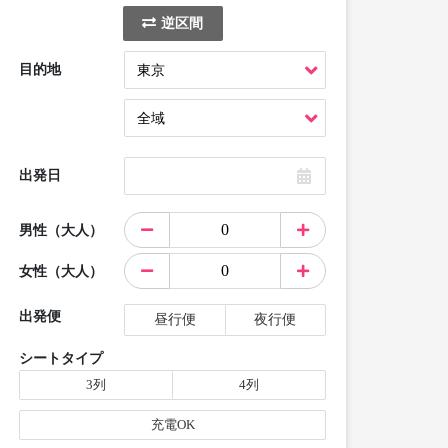
逆区間
目的地
出発日
男性（大人）
女性（大人）
出発便
昼行便
夜行便
シートタイプ
3列
4列
充電OK