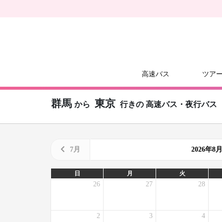
高速バス
ツア
群馬
東京
から
行きの
高速バス・夜行バス
7月
2026年
日
月
火
26
27
28
2
3
4