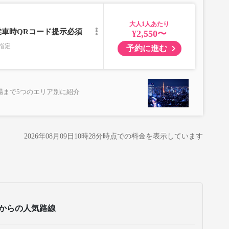
児」を選択いただきご予約にお進みください。
児」の乗車をお断りする場合があります。
大人
乗車時QRコード提示必須
¥2,550〜
れに伴い、座席やシート設備が変更となる場合がございま
指定
予約に進む
場まで5つのエリア別に紹介
2026年08月09日10時28分
時点での料金を表示しています
からの人気路線