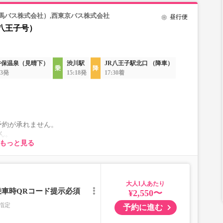
馬バス株式会社）,西東京バス株式会社
昼行便
八王子号）
香保温泉（見晴下）
渋川駅
JR八王子駅北口 （降車）
03発
15:18発
17:30着
予約が承れません。
ん。
もっと見る
ります。
一切承れませんので予めご了承ください。
児」を選択いただきご予約にお進みください。
児」の乗車をお断りする場合があります。
大人
乗車時QRコード提示必須
¥2,550〜
れに伴い、座席やシート設備が変更となる場合がございま
指定
予約に進む