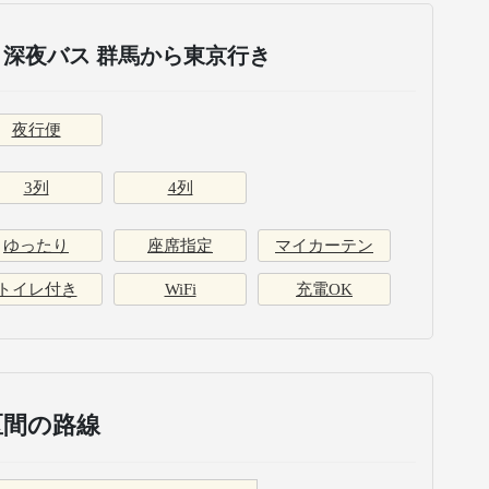
深夜バス 群馬から東京行き
夜行便
3列
4列
ゆったり
座席指定
マイカーテン
トイレ付き
WiFi
充電OK
区間の路線