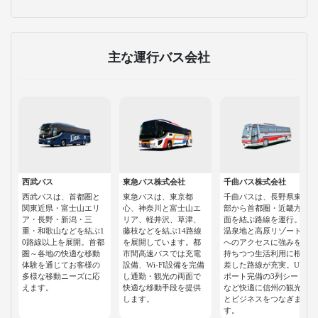
主な運行バス会社
西武バス
東急バス株式会社
千曲バス株式会社
西武バスは、首都圏と
東急バスは、東京都
千曲バスは、長野県東
関東近県・富士山エリ
心、神奈川と富士山エ
部から首都圏・近畿方
ア・長野・新潟・三
リア、軽井沢、草津、
面を結ぶ路線を運行。
重・和歌山などを結ぶ1
藤枝などを結ぶ14路線
温泉地と高原リゾート
0路線以上を展開。首都
を展開しています。都
へのアクセスに強みを
圏～各地の快適な移動
市間高速バスでは充電
持ちつつ生活利用に根
体験を通じてお客様の
設備、Wi-FI設備を完備
差した路線が充実。USB
多様な移動ニーズに応
し通勤・観光の両面で
ポート完備の3列シート
えます。
快適な移動手段を提供
など快適に信州の観光
します。
とビジネスをつなぎま
す。