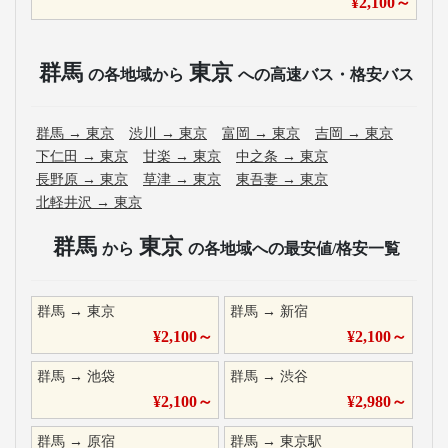
¥
2,100
～
群馬
東京
の各地域から
への高速バス・格安バス
群馬
→
東京
渋川
→
東京
富岡
→
東京
吉岡
→
東京
下仁田
→
東京
甘楽
→
東京
中之条
→
東京
長野原
→
東京
草津
→
東京
東吾妻
→
東京
北軽井沢
→
東京
群馬
東京
から
の各地域への最安値/格安一覧
群馬
→
東京
群馬
→
新宿
¥
2,100
～
¥
2,100
～
群馬
→
池袋
群馬
→
渋谷
¥
2,100
～
¥
2,980
～
群馬
→
原宿
群馬
→
東京駅