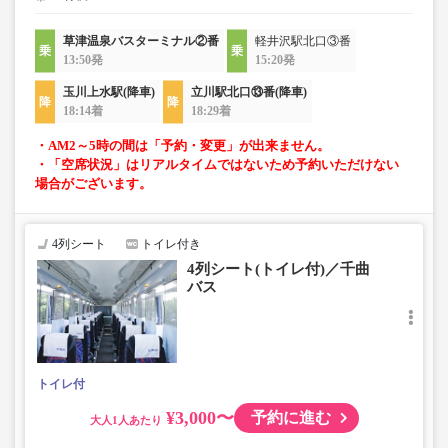
草津温泉バスターミナル②番
軽井沢駅北口③番
13:50発
15:20発
玉川上水駅(降車)
立川駅北口⑬番(降車)
18:14着
18:29着
・AM2～5時の間は「予約・変更」が出来ません。
・「空席状況」はリアルタイムではないため予約いただけない
場合がございます。
4列シート
トイレ付き
4列シート(トイレ付)／千曲
バス
トイレ付
¥3,000〜
予約に進む
大人