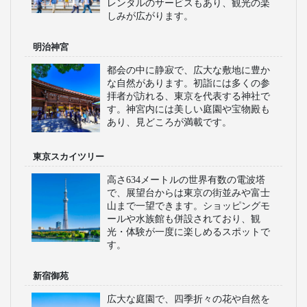
レンタルのサービスもあり、観光の楽
しみが広がります。
明治神宮
都会の中に静寂で、広大な敷地に豊か
な自然があります。初詣には多くの参
拝者が訪れる、東京を代表する神社で
す。神宮内には美しい庭園や宝物殿も
あり、見どころが満載です。
東京スカイツリー
高さ634メートルの世界有数の電波塔
で、展望台からは東京の街並みや富士
山まで一望できます。ショッピングモ
ールや水族館も併設されており、観
光・体験が一度に楽しめるスポットで
す。
新宿御苑
広大な庭園で、四季折々の花や自然を