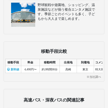
野球観戦や遊園地、ショッピング、温
泉施設などが揃う複合エンタメ施設で
す。季節ごとのイベントも多く、子ど
もから大人まで楽しめます。
移動手段比較
移動手段
料金
移動時間
出発地
到着地
コメント
新幹線
4,490円〜
約1時間00分
高崎
東京
特大荷物
※当社調べ
高速バス・深夜バスの関連記事