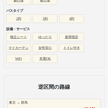
昼行便
夜行便
バスタイプ
2列
3列
4列
設備・サービス
独立シート
ゆったり
座席指定
マイカーテン
女性安心
トイレ付き
WiFi
充電OK
逆区間の路線
東京
→
群馬