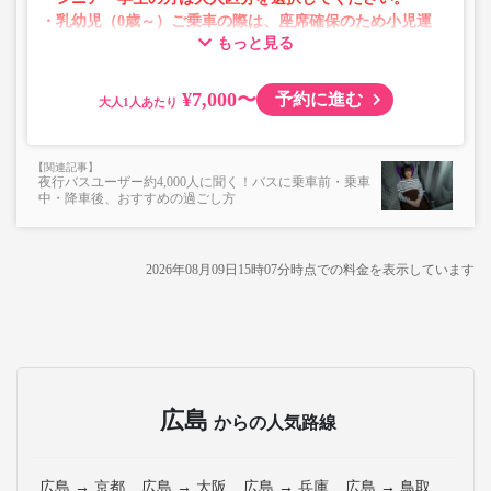
・乳幼児（0歳～）ご乗車の際は、座席確保のため小児運
もっと見る
賃での乗車券が必要です。
乳幼児の方は小児区分を選択してください。
¥7,000〜
予約に進む
大人
・AM1時～5時の間はシステムメンテナンスの為ご予約が
承れません。
・在庫の状況はリアルタイムの表示ではございません。
夜行バスユーザー約4,000人に聞く！バスに乗車前・乗車
※売り切れの場合でも残数が表示される場合がありま
中・降車後、おすすめの過ごし方
す。
・販売日・便ごとに随時価格が変動いたします。購入時に
販売価格をご確認の上でご予約をお願いいたします。
2026年08月09日15時07分
時点での料金を表示しています
・一部取り扱いのない停留所がある場合がございます。
広島
からの人気路線
広島 → 京都
広島 → 大阪
広島 → 兵庫
広島 → 鳥取