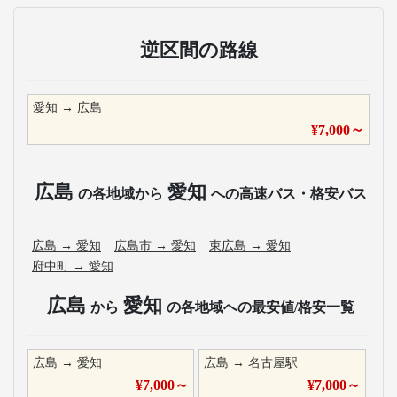
逆区間の路線
愛知
→
広島
¥
7,000
～
広島
愛知
の各地域から
への高速バス・格安バス
広島
→
愛知
広島市
→
愛知
東広島
→
愛知
府中町
→
愛知
広島
愛知
から
の各地域への最安値/格安一覧
広島
→
愛知
広島
→
名古屋駅
¥
7,000
～
¥
7,000
～