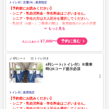
トイレ付
充電OK
座席指定
【予約前にお読みください】
・シニア・乳幼児料金・学生料金はございません。
シニア・学生の方は大人区分を選択してください。
・乳幼児（0歳～）ご乗車の際は、座席確保のため小児運
もっと見る
賃での乗車券が必要です。
乳幼児の方は小児区分を選択してください。
¥7,000〜
予約に進む
大人
・AM1時～5時の間はシステムメンテナンスの為ご予約が
承れません。
・在庫の状況はリアルタイムの表示ではございません。
4列シート
トイレ付き
※売り切れの場合でも残数が表示される場合がありま
4列シート(トイレ付）※乗車
す。
時QRコード提示必須
・販売日・便ごとに随時価格が変動いたします。購入時に
販売価格をご確認の上でご予約をお願いいたします。
・一部取り扱いのない停留所がある場合がございます。
トイレ付
座席指定
【予約前にお読みください】
・シニア・乳幼児料金・学生料金はございません。
シニア・学生の方は大人区分を選択してください。