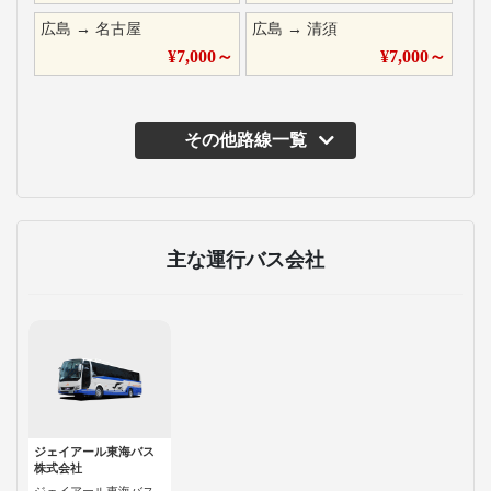
広島
→
名古屋
広島
→
清須
¥
7,000
～
¥
7,000
～
その他路線一覧
主な運行バス会社
ジェイアール東海バス
株式会社
ジェイアール東海バス