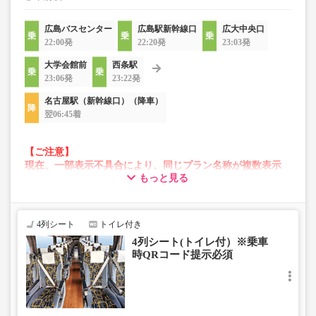
広島バスセンター
広島駅新幹線口
広大中央口
22:00発
22:20発
23:03発
大学会館前
西条駅
23:06発
23:22発
名古屋駅（新幹線口）（降車）
翌06:45着
【ご注意】
現在、一部表示不具合により、同じプラン名称が複数表示
もっと見る
される場合がございます。
その場合、予約操作途中でエラーが発生する可能性がござ
います。
お手数をおかけいたしますが、エラー表示が出た場合は、
4列シート
トイレ付き
異なる画像のプランからご予約いただきますようお願いい
4列シート(トイレ付）※乗車
たします。
時QRコード提示必須