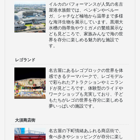
イルカのパフォーマンスが人気の名古
屋港水族館では、ペンギンやベルー
ガ、シャチなど極地から温帯まで多様
な海洋生物を展示しています。黒潮大
水槽の熱帯魚やウミガメの繁殖展示な
ども見どころで、家族みんなで海の世
界を存分に楽しめる魅力的な施設で
す。
レゴランド
名古屋にあるレゴブロックの世界を体
感できるテーマパークで、レゴモデル
で彩られたアトラクションやミニラン
ドが見どころです。体験型のライドや
ワークショップも充実しており、子ど
もたちがレゴの世界を存分に楽しめる
夢いっぱいの施設です。
大須商店街
名古屋の下町情緒あふれる商店街で、
食べ歩きやショッピングが存分に楽し