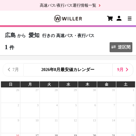
高速バス/夜行バス運行情報一覧
広島
愛知
から
行きの
高速バス・夜行バス
1
件
逆区間
7月
2026年8月最安値カレンダー
9月
日
月
火
水
木
金
土
26
27
28
29
30
31
1
2
3
4
5
6
7
8
9
10
11
12
13
14
15
16
17
18
19
20
21
22