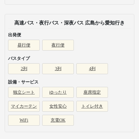
高速バス・夜行バス・深夜バス 広島から愛知行き
出発便
昼行便
夜行便
バスタイプ
2列
3列
4列
設備・サービス
独立シート
ゆったり
座席指定
マイカーテン
女性安心
トイレ付き
WiFi
充電OK