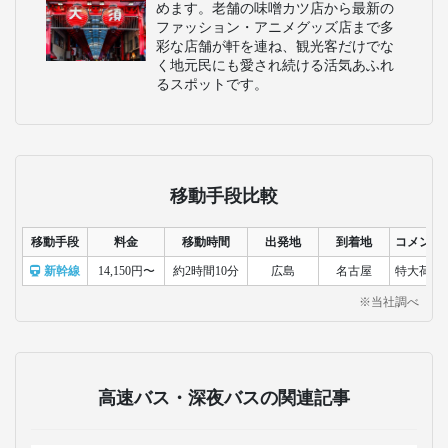
めます。老舗の味噌カツ店から最新の
ファッション・アニメグッズ店まで多
彩な店舗が軒を連ね、観光客だけでな
く地元民にも愛され続ける活気あふれ
るスポットです。
移動手段比較
移動手段
料金
移動時間
出発地
到着地
コメント
新幹線
14,150円〜
約2時間10分
広島
名古屋
特大荷物
※当社調べ
高速バス・深夜バスの関連記事