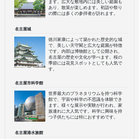
ます。広大な敷地内には美しい庭園も
あり、散策が楽しめます。初詣や祭り
の際には多くの参拝者が訪れます。
名古屋城
徳川家康によって築かれた歴史的な城
で、美しい天守閣と広大な庭園が特徴
です。内部は博物館として公開され、
名古屋の歴史や文化が学べます。桜の
季節には花見スポットとしても人気で
す。
名古屋市科学館
世界最大のプラネタリウムを持つ科学
館で、宇宙や科学の不思議を体験でき
ます。様々な展示や実験が行われ、家
族連れに大人気です。科学に興味を持
つ子供たちには特におすすめです。
名古屋港水族館