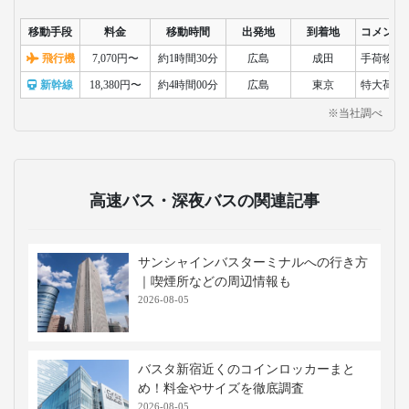
移動手段
料金
移動時間
出発地
到着地
コメント
飛行機
7,070円〜
約1時間30分
広島
成田
手荷物検
新幹線
18,380円〜
約4時間00分
広島
東京
特大荷物
※当社調べ
高速バス・深夜バスの関連記事
サンシャインバスターミナルへの行き方
｜喫煙所などの周辺情報も
2026-08-05
バスタ新宿近くのコインロッカーまと
め！料金やサイズを徹底調査
2026-08-05