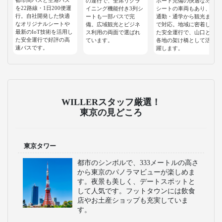
の運行で、全席リクラ
ポート完備の快適な3列
を22路線・1日200便運
イニング機能付き3列シ
シートの車両もあり、
行。自社開発した快適
ートも一部バスで完
通勤・通学から観光ま
なオリジナルシートや
備。広域観光とビジネ
で対応。地域に密着し
最新のIoT技術を活用し
ス利用の両面で選ばれ
た安全運行で、山口と
た安全運行で好評の高
ています。
各地の架け橋として活
速バスです。
躍します。
WILLERスタッフ厳選！
東京の見どころ
東京タワー
都市のシンボルで、333メートルの高さ
から東京のパノラマビューが楽しめま
す。夜景も美しく、デートスポットと
して人気です。フットタウンには飲食
店やお土産ショップも充実していま
す。