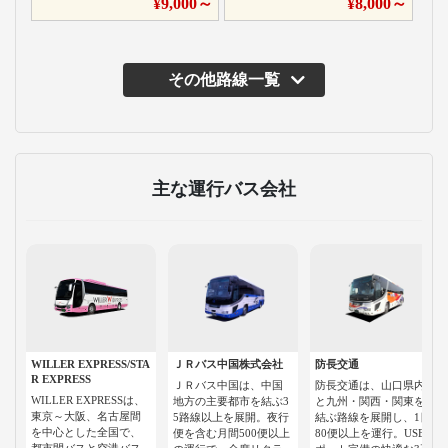
¥
9,000
～
¥
8,000
～
その他路線一覧
主な運行バス会社
WILLER EXPRESS/STA
ＪＲバス中国株式会社
防長交通
R EXPRESS
ＪＲバス中国は、中国
防長交通は、山口県内
WILLER EXPRESSは、
地方の主要都市を結ぶ3
と九州・関西・関東を
東京～大阪、名古屋間
5路線以上を展開。夜行
結ぶ路線を展開し、1日
を中心とした全国で、
便を含む月間500便以上
80便以上を運行。USB
都市間バスと空港バス