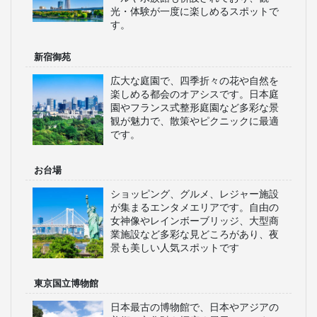
光・体験が一度に楽しめるスポットで
す。
新宿御苑
広大な庭園で、四季折々の花や自然を
楽しめる都会のオアシスです。日本庭
園やフランス式整形庭園など多彩な景
観が魅力で、散策やピクニックに最適
です。
お台場
ショッピング、グルメ、レジャー施設
が集まるエンタメエリアです。自由の
女神像やレインボーブリッジ、大型商
業施設など多彩な見どころがあり、夜
景も美しい人気スポットです
東京国立博物館
日本最古の博物館で、日本やアジアの