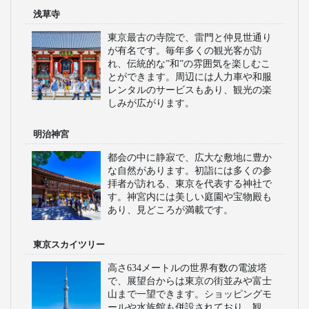
浅草寺
東京最古の寺院で、雷門と仲見世通り
が有名です。毎年多くの観光客が訪
れ、伝統的な”和”の雰囲気を楽しむこ
とができます。周辺には人力車や和服
レンタルのサービスもあり、観光の楽
しみが広がります。
明治神宮
都会の中に静寂で、広大な敷地に豊か
な自然があります。初詣には多くの参
拝者が訪れる、東京を代表する神社で
す。神宮内には美しい庭園や宝物殿も
あり、見どころが満載です。
東京スカイツリー
高さ634メートルの世界有数の電波塔
で、展望台からは東京の街並みや富士
山まで一望できます。ショッピングモ
ールや水族館も併設されており、観