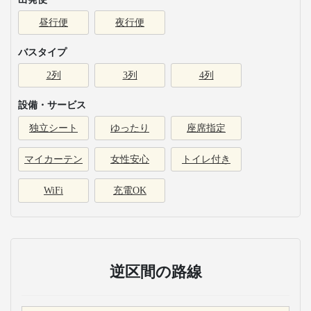
昼行便
夜行便
バスタイプ
2列
3列
4列
設備・サービス
独立シート
ゆったり
座席指定
マイカーテン
女性安心
トイレ付き
WiFi
充電OK
逆区間の路線