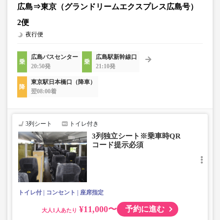
広島⇒東京（グランドリームエクスプレス広島号）
2便
夜行便
広島バスセンター
広島駅新幹線口
20:50発
21:10発
東京駅日本橋口（降車）
翌08:00着
3列シート
トイレ付き
3列独立シート※乗車時QR
コード提示必須
トイレ付
コンセント
座席指定
¥11,000〜
予約に進む
大人