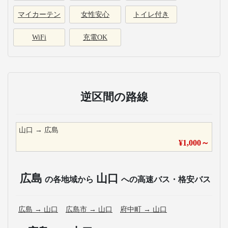
マイカーテン
女性安心
トイレ付き
WiFi
充電OK
逆区間の路線
山口
→
広島
¥
1,000
～
広島
山口
の各地域から
への高速バス・格安バス
広島
→
山口
広島市
→
山口
府中町
→
山口