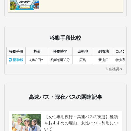
いわくにバス
いわくにバスは、山口
県西部を中心に路線バ
ス含め15路線以上を展
開。国指定の名称であ
る錦帯橋へ広島から向
かう路線や、岩国空港
へのアクセス線があ
り、便利で快適な移動
を提供します。
おすすめのツアー
広島発の日帰りバスツアー