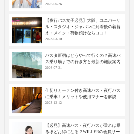
移動手段比較
移動手段
料金
移動時間
出発地
到着地
コメント
新幹線
4,840円〜
約0時間30分
広島
新山口
特大荷物
※当社調べ
高速バス・深夜バスの関連記事
【女性専用夜行・高速バスの実態】種類
やおすすめの理由、女性のバス利用につ
いて
2026-06-26