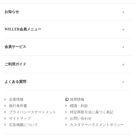
WILLER TRAVELでは全国の夜行バス・深夜バスだけでなく、昼
行バスもご用意しています。
格安・最安値料金でのご移動は高速バスがおすすめです。お得で
快適なプランをお探しください。当日予約は出発10分前までWEB
にて受け付けています。
高速バス・夜行バスのWILLER TRAVEL
広島
広島から山口
女性安心 広島から山口 の高速バス・夜行バス予約
引受保険会社
チューリッヒ保険会社
DSR-735
WILLER公式SNSアカウント