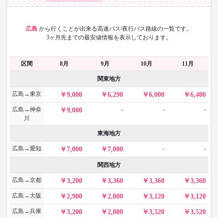
広島
から
行くことが出来る高速バス/夜行バス路線の一覧です。
3ヶ月先までの最安値情報を表示しております。
区間
8月
9月
10月
11月
関東地方
広島→東京
9,000
6,290
6,000
6,400
広島→神奈
-
-
-
9,000
川
東海地方
広島→愛知
-
-
7,000
7,000
関西地方
広島→京都
3,200
3,360
3,360
3,360
広島→大阪
2,900
2,800
3,120
3,120
広島→兵庫
3,200
2,800
3,520
3,520