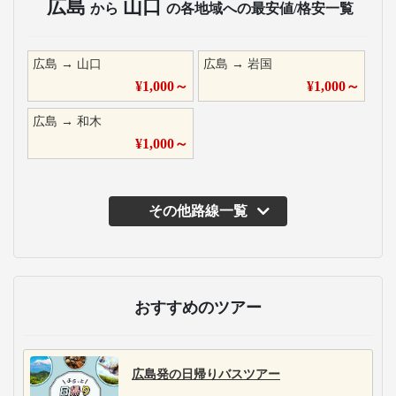
広島
山口
から
の各地域への最安値/格安一覧
広島
→
山口
広島
→
岩国
¥
1,000
～
¥
1,000
～
広島
→
和木
¥
1,000
～
その他路線一覧
主な運行バス会社