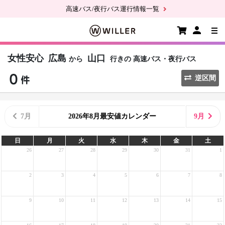
高速バス/夜行バス運行情報一覧
女性安心
広島
山口
から
行きの
高速バス・夜行バス
逆区間
7月
2026年8月最安値カレンダー
9月
日
月
火
水
木
金
土
26
27
28
29
30
31
1
2
3
4
5
6
7
8
9
10
11
12
13
14
15