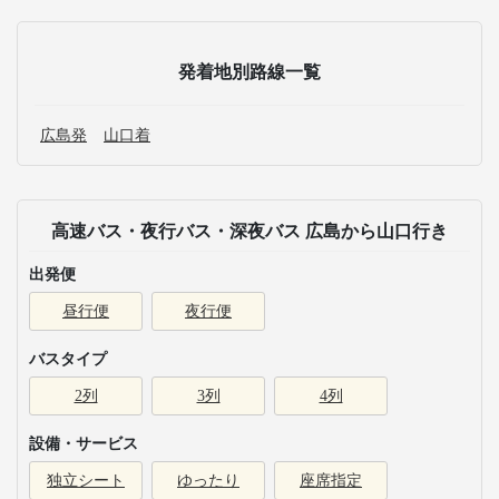
発着地別路線一覧
広島発
山口着
高速バス・夜行バス・深夜バス 広島から山口行き
出発便
昼行便
夜行便
バスタイプ
2列
3列
4列
設備・サービス
独立シート
ゆったり
座席指定