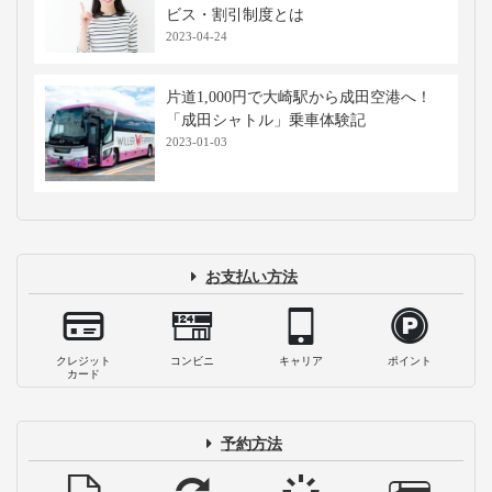
【夜行バス女子必見】大阪、ユニバーサ
ル・スタジオ・ジャパンに到着後の着替
え・メイク・荷物預けならココ！
2023-03-10
バスタ新宿はどうやって行くの？高速バ
ス乗り場までの行き方と最新の施設案内
2026-07-21
仕切りカーテン付き高速バス・夜行バス
に乗車！メリットや使用マナーを解説
2023-12-12
【必見】高速バス・夜行バスが乗れば乗
るほどお得になる？WILLERの会員サー
ビス・割引制度とは
2023-04-24