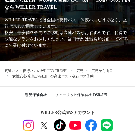
高速バス・深夜バスの安心・安全な運行を支える
主な加盟団体
日本バス協会
安全運行サポーター協議会
バスターミナル一覧、
バス停情報
広島バスセンター
広島
バスステーション広島駅北口
広島 八丁堀
広島から山口行きの格安高速バス、夜行・深夜バスの予約
なら WILLER TRAVEL