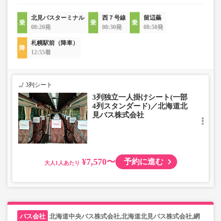
北見バスターミナル
西７号線
留辺蘂
08:20発
08:30発
08:50発
札幌駅前（降車）
12:55着
3列シート
3列独立一人掛けシート(一部
4列スタンダード)／北海道北
見バス株式会社
¥7,570〜
予約に進む
大人
北海道中央バス株式会社,北海道北見バス株式会社,網