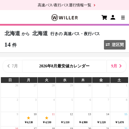
高速バス/夜行バス運行情報一覧
北海道
北海道
から
行きの
高速バス・夜行バス
14
件
逆区間
7月
2026年8月最安値カレンダー
9月
日
月
火
水
木
金
土
26
27
28
29
30
31
1
2
3
4
5
6
7
8
9
10
11
12
13
14
15
￥4,530
￥4,530
￥5,110
￥4,900
￥5,520
￥5,670
16
17
18
19
20
21
22