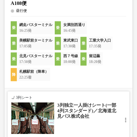
A108便
昼行便
網走バスターミナル
女満別西通り
16:25発
16:45発
美幌駅前ターミナル
東武東口
工業大学入口
17:05発
17:30発
17:35発
北見バスターミナル
西７号線
留辺蘂
17:50発
18:00発
18:20発
札幌駅前（降車）
22:25着
3列シート
3列独立一人掛けシート(一部
4列スタンダード)／北海道北
見バス株式会社