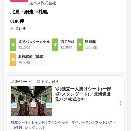
走バス株式会社
北見・網走⇒札幌
0106便
昼行便
北見バスターミナル
西７号線
留辺蘂
12:20発
12:30発
12:50発
札幌駅前（降車）
16:55着
3列シート
トイレ付き
3列独立一人掛けシート(一部
4列スタンダート)／北海道北
見バス株式会社
独立シート
トイレ付
ブランケット
マイカーテン
フットレスト
Wi-Fi
レッグレスト