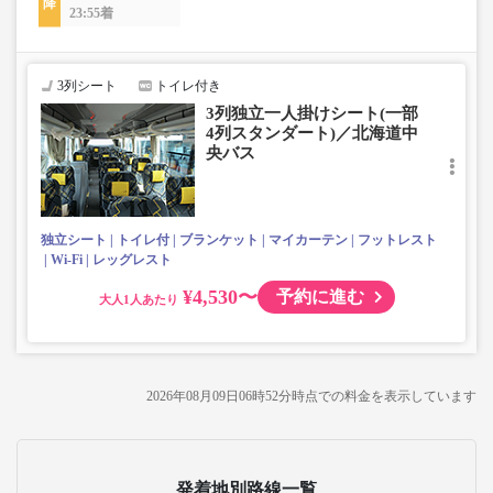
23:55着
3列シート
トイレ付き
3列独立一人掛けシート(一部
4列スタンダート)／北海道中
央バス
独立シート
トイレ付
ブランケット
マイカーテン
フットレスト
Wi-Fi
レッグレスト
¥4,530〜
予約に進む
大人
2026年08月09日06時52分
時点での料金を表示しています
発着地別路線一覧