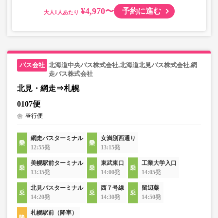
¥4,970〜
予約に進む
大人
北海道中央バス株式会社,北海道北見バス株式会社,網
走バス株式会社
北見・網走⇒札幌
0107便
昼行便
網走バスターミナル
女満別西通り
12:55発
13:15発
美幌駅前ターミナル
東武東口
工業大学入口
13:35発
14:00発
14:05発
北見バスターミナル
西７号線
留辺蘂
14:20発
14:30発
14:50発
札幌駅前（降車）