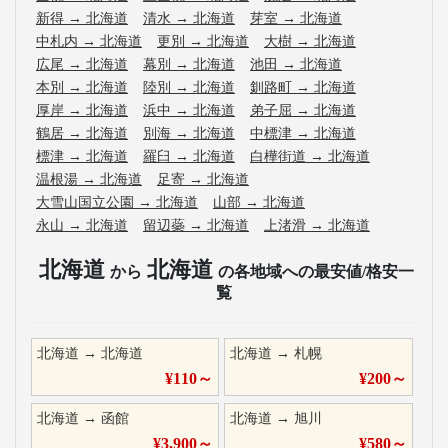
新得
→
北海道
清水
→
北海道
芽室
→
北海道
中札内
→
北海道
更別
→
北海道
大樹
→
北海道
広尾
→
北海道
幕別
→
北海道
池田
→
北海道
本別
→
北海道
陸別
→
北海道
釧路町
→
北海道
厚岸
→
北海道
浜中
→
北海道
弟子屈
→
北海道
鶴居
→
北海道
別海
→
北海道
中標津
→
北海道
標津
→
北海道
羅臼
→
北海道
白樺街道
→
北海道
温根湯
→
北海道
足寄
→
北海道
大雪山国立公園
→
北海道
山部
→
北海道
永山
→
北海道
留辺蘂
→
北海道
上渚滑
→
北海道
北海道
北海道
から
の各地域への最安値/格安一
覧
北海道
→
北海道
北海道
→
札幌
¥
110
～
¥
200
～
北海道
→
函館
北海道
→
旭川
¥
3,900
～
¥
580
～