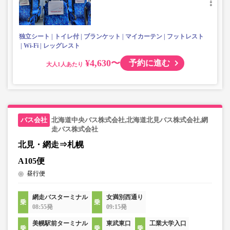
独立シート
トイレ付
ブランケット
マイカーテン
フットレスト
Wi-Fi
レッグレスト
¥4,630〜
予約に進む
大人
北海道中央バス株式会社,北海道北見バス株式会社,網
走バス株式会社
北見・網走⇒札幌
A105便
昼行便
網走バスターミナル
女満別西通り
08:55発
09:15発
美幌駅前ターミナル
東武東口
工業大学入口