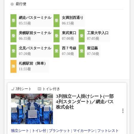
昼行便
網走バスターミナル
女満別西通り
05:55発
06:15発
美幌駅前ターミナル
東武東口
工業大学入口
06:35発
07:00発
07:05発
北見バスターミナル
西７号線
留辺蘂
07:20発
07:30発
07:50発
札幌駅前（降車）
11:55着
3列シート
トイレ付き
3列独立一人掛けシート(一部
4列スタンダート)／網走バス
株式会社
独立シート
トイレ付
ブランケット
マイカーテン
フットレスト