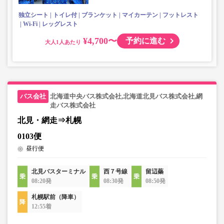
独立シート
トイレ付
ブランケット
マイカーテン
フットレスト
Wi-Fi
レッグレスト
¥4,700〜
予約に進む
大人
北海道中央バス株式会社,北海道北見バス株式会社,網
走バス株式会社
北見・網走⇒札幌
0103便
昼行便
北見バスターミナル
西７号線
留辺蘂
08:20発
08:30発
08:50発
札幌駅前（降車）
12:55着