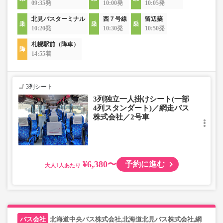
09:35発
10:00発
10:05発
北見バスターミナル
西７号線
留辺蘂
10:20発
10:30発
10:50発
札幌駅前（降車）
14:55着
3列シート
3列独立一人掛けシート(一部
4列スタンダート)／網走バス
株式会社／2号車
¥6,380〜
予約に進む
大人
北海道中央バス株式会社,北海道北見バス株式会社,網