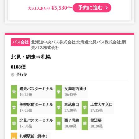
¥5,530〜
予約に進む
大人
北海道中央バス株式会社,北海道北見バス株式会社,網
走バス株式会社
北見・網走⇒札幌
0108便
昼行便
網走バスターミナル
女満別西通り
16:25発
16:45発
美幌駅前ターミナル
東武東口
工業大学入口
17:05発
17:30発
17:35発
北見バスターミナル
西７号線
留辺蘂
17:50発
18:00発
18:20発
札幌駅前（降車）