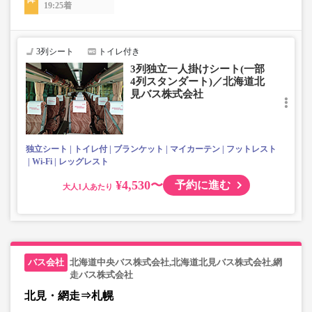
19:25着
3列シート
トイレ付き
3列独立一人掛けシート(一部
4列スタンダート)／北海道北
見バス株式会社
独立シート
トイレ付
ブランケット
マイカーテン
フットレスト
Wi-Fi
レッグレスト
¥4,530〜
予約に進む
大人
北海道中央バス株式会社,北海道北見バス株式会社,網
走バス株式会社
北見・網走⇒札幌