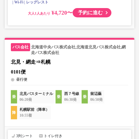
Wi-Fi
レッグレスト
¥4,720〜
予約に進む
大人
北海道中央バス株式会社,北海道北見バス株式会社,網
走バス株式会社
北見・網走⇒札幌
0101便
昼行便
北見バスターミナル
西７号線
留辺蘂
06:20発
06:30発
06:50発
札幌駅前（降車）
10:55着
3列シート
トイレ付き