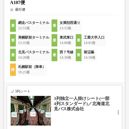
A107便
昼行便
網走バスターミナル
女満別西通り
12:55発
13:15発
美幌駅前ターミナル
東武東口
工業大学入口
13:35発
14:00発
14:05発
北見バスターミナル
西７号線
留辺蘂
14:20発
14:30発
14:50発
札幌駅前（降車）
19:25着
3列シート
3列独立一人掛けシート(一部
4列スタンダード)／北海道北
見バス株式会社