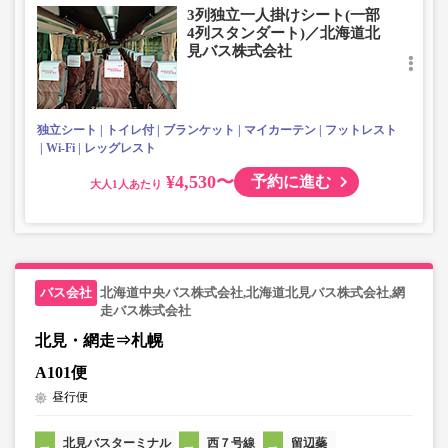
3列独立一人掛けシート(一部
4列スタンダート)／北海道北
見バス株式会社
独立シート
トイレ付
ブランケット
マイカーテン
フットレスト
Wi-Fi
レッグレスト
¥4,530〜
予約に進む
大人
北海道中央バス株式会社,北海道北見バス株式会社,網
走バス株式会社
北見・網走⇒札幌
A101便
昼行便
北見バスターミナル
西７号線
留辺蘂