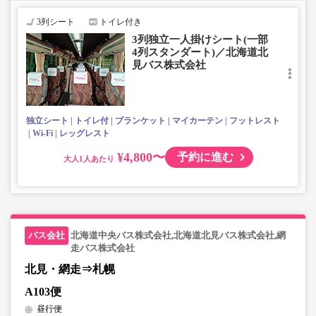
3列シート
トイレ付き
3列独立一人掛けシート(一部
4列スタンダート)／北海道北
見バス株式会社
独立シート
トイレ付
ブランケット
マイカーテン
フットレスト
Wi-Fi
レッグレスト
¥4,800〜
予約に進む
大人
北海道中央バス株式会社,北海道北見バス株式会社,網
走バス株式会社
北見・網走⇒札幌
A103便
昼行便