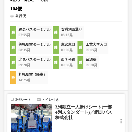
104便
昼行便
網走バスターミナル
女満別西通り
07:55発
08:15発
美幌駅前ターミナル
東武東口
工業大学入口
08:35発
09:00発
09:05発
北見バスターミナル
西７号線
留辺蘂
09:20発
09:30発
09:50発
札幌駅前（降車）
14:25着
3列シート
トイレ付き
3列独立一人掛けシート(一部
4列スタンダート)／網走バス
株式会社