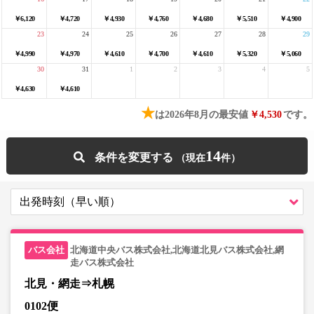
￥6,120
￥4,720
￥4,930
￥4,760
￥4,680
￥5,510
￥4,900
23
24
25
26
27
28
29
￥4,990
￥4,970
￥4,610
￥4,700
￥4,610
￥5,320
￥5,060
30
31
1
2
3
4
5
￥4,630
￥4,610
★
は2026年8月の最安値
￥4,530
です。
14
条件を変更する
北海道中央バス株式会社,北海道北見バス株式会社,網
走バス株式会社
北見・網走⇒札幌
0102便