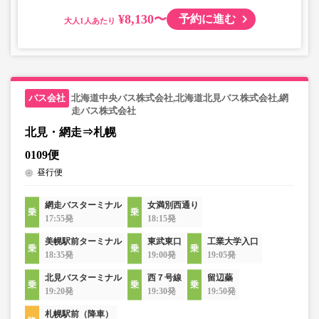
¥8,130〜
予約に進む
大人
北海道中央バス株式会社,北海道北見バス株式会社,網
走バス株式会社
北見・網走⇒札幌
0109便
昼行便
網走バスターミナル
女満別西通り
17:55発
18:15発
美幌駅前ターミナル
東武東口
工業大学入口
18:35発
19:00発
19:05発
北見バスターミナル
西７号線
留辺蘂
19:20発
19:30発
19:50発
札幌駅前（降車）