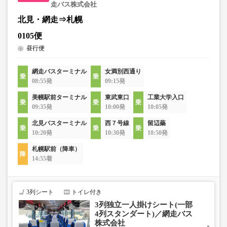
走バス株式会社
北見・網走⇒札幌
0105便
昼行便
網走バスターミナル
女満別西通り
08:55発
09:15発
美幌駅前ターミナル
東武東口
工業大学入口
09:35発
10:00発
10:05発
北見バスターミナル
西７号線
留辺蘂
10:20発
10:30発
10:50発
札幌駅前（降車）
14:55着
3列シート
トイレ付き
3列独立一人掛けシート(一部
4列スタンダート)／網走バス
株式会社