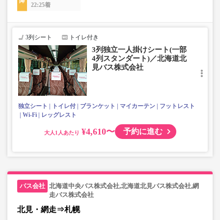
22:25着
3列シート
トイレ付き
3列独立一人掛けシート(一部
4列スタンダート)／北海道北
見バス株式会社
独立シート
トイレ付
ブランケット
マイカーテン
フットレスト
Wi-Fi
レッグレスト
¥4,610〜
予約に進む
大人
北海道中央バス株式会社,北海道北見バス株式会社,網
走バス株式会社
北見・網走⇒札幌