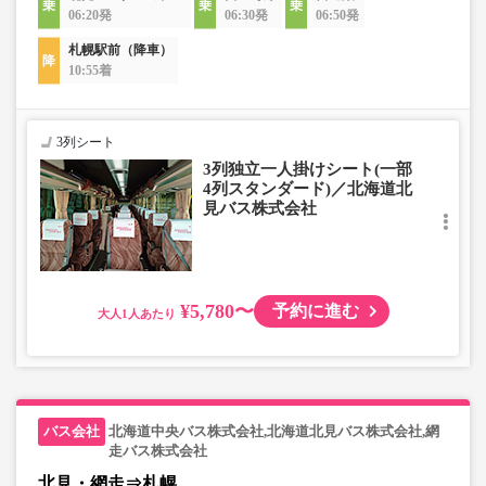
06:20発
06:30発
06:50発
札幌駅前（降車）
10:55着
3列シート
3列独立一人掛けシート(一部
4列スタンダード)／北海道北
見バス株式会社
¥5,780〜
予約に進む
大人
北海道中央バス株式会社,北海道北見バス株式会社,網
走バス株式会社
北見・網走⇒札幌