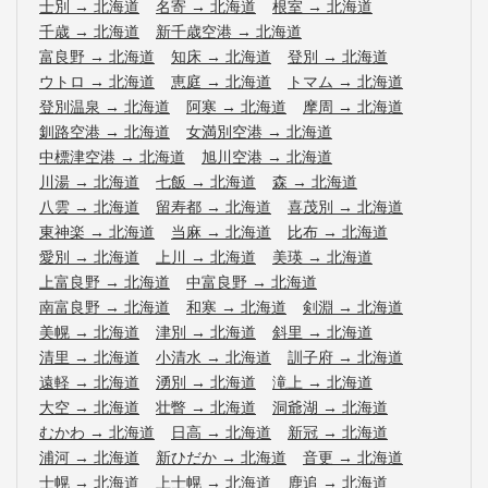
士別
→
北海道
名寄
→
北海道
根室
→
北海道
千歳
→
北海道
新千歳空港
→
北海道
富良野
→
北海道
知床
→
北海道
登別
→
北海道
ウトロ
→
北海道
恵庭
→
北海道
トマム
→
北海道
登別温泉
→
北海道
阿寒
→
北海道
摩周
→
北海道
釧路空港
→
北海道
女満別空港
→
北海道
中標津空港
→
北海道
旭川空港
→
北海道
川湯
→
北海道
七飯
→
北海道
森
→
北海道
八雲
→
北海道
留寿都
→
北海道
喜茂別
→
北海道
東神楽
→
北海道
当麻
→
北海道
比布
→
北海道
愛別
→
北海道
上川
→
北海道
美瑛
→
北海道
上富良野
→
北海道
中富良野
→
北海道
南富良野
→
北海道
和寒
→
北海道
剣淵
→
北海道
美幌
→
北海道
津別
→
北海道
斜里
→
北海道
清里
→
北海道
小清水
→
北海道
訓子府
→
北海道
遠軽
→
北海道
湧別
→
北海道
滝上
→
北海道
大空
→
北海道
壮瞥
→
北海道
洞爺湖
→
北海道
むかわ
→
北海道
日高
→
北海道
新冠
→
北海道
浦河
→
北海道
新ひだか
→
北海道
音更
→
北海道
士幌
→
北海道
上士幌
→
北海道
鹿追
→
北海道