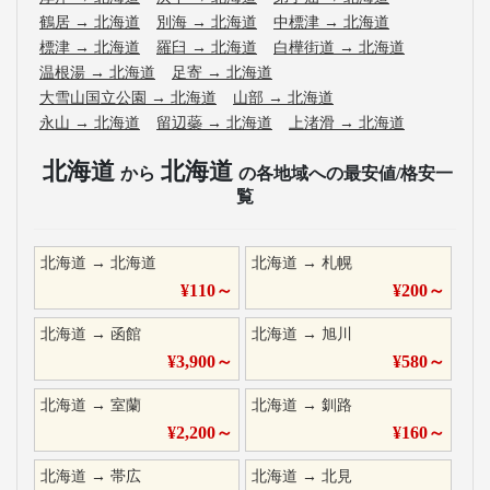
鶴居
→
北海道
別海
→
北海道
中標津
→
北海道
標津
→
北海道
羅臼
→
北海道
白樺街道
→
北海道
温根湯
→
北海道
足寄
→
北海道
大雪山国立公園
→
北海道
山部
→
北海道
永山
→
北海道
留辺蘂
→
北海道
上渚滑
→
北海道
北海道
北海道
から
の各地域への最安値/格安一
覧
北海道
→
北海道
北海道
→
札幌
¥
110
～
¥
200
～
北海道
→
函館
北海道
→
旭川
¥
3,900
～
¥
580
～
北海道
→
室蘭
北海道
→
釧路
¥
2,200
～
¥
160
～
北海道
→
帯広
北海道
→
北見