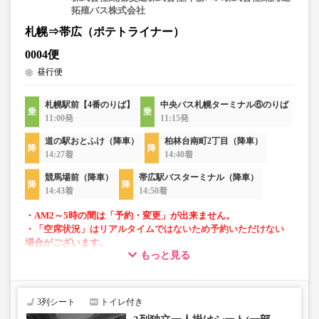
拓殖バス株式会社
札幌⇒帯広（ポテトライナー）
0004便
昼行便
札幌駅前【4番のりば】
中央バス札幌ターミナル⑥のりば
11:00発
11:15発
道の駅おとふけ（降車）
柏林台南町2丁目（降車）
14:27着
14:40着
競馬場前（降車）
帯広駅バスターミナル（降車）
14:43着
14:50着
・AM2～5時の間は「予約・変更」が出来ません。
・「空席状況」はリアルタイムではないため予約いただけない
場合がございます。
もっと見る
・1部車両は後方座席は4列シートとなっております。座席指定
はできませんのでご了承ください。
・車内トイレ完備で長旅でも安心。
3列シート
トイレ付き
・フリーWi-Fiが利用可能。