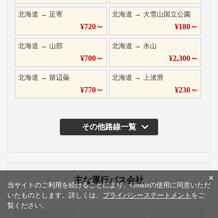
北海道
→
足寄
北海道
→
大雪山国立公園
¥
720
～
¥
180
～
北海道
→
山部
北海道
→
永山
¥
700
～
¥
2,300
～
北海道
→
留辺蘂
北海道
→
上渚滑
¥
770
～
¥
230
～
その他路線一覧
×
主な運行バス会社
当サイトのご利用を続けることにより、Cookieの使用に同意いただ
いたものとします。詳しくは、
プライバシーステートメント
をご
覧ください。