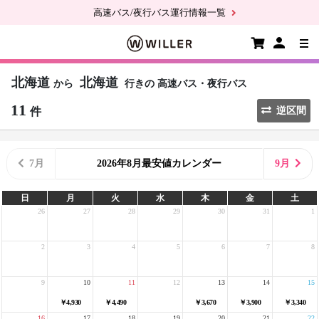
高速バス/夜行バス運行情報一覧
北海道
北海道
から
行きの
高速バス・夜行バス
11
件
逆区間
7月
2026年8月最安値カレンダー
9月
日
月
火
水
木
金
土
26
27
28
29
30
31
1
2
3
4
5
6
7
8
9
10
11
12
13
14
15
￥4,930
￥4,490
￥3,670
￥3,900
￥3,340
16
17
18
19
20
21
22