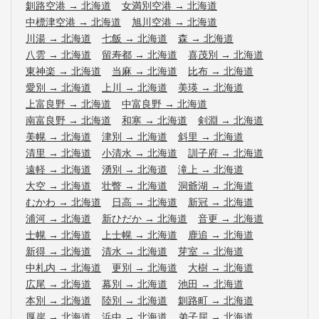
釧路空港
→
北海道
女満別空港
→
北海道
中標津空港
→
北海道
旭川空港
→
北海道
川湯
→
北海道
七飯
→
北海道
森
→
北海道
八雲
→
北海道
留寿都
→
北海道
喜茂別
→
北海道
東神楽
→
北海道
当麻
→
北海道
比布
→
北海道
愛別
→
北海道
上川
→
北海道
美瑛
→
北海道
上富良野
→
北海道
中富良野
→
北海道
南富良野
→
北海道
和寒
→
北海道
剣淵
→
北海道
美幌
→
北海道
津別
→
北海道
斜里
→
北海道
清里
→
北海道
小清水
→
北海道
訓子府
→
北海道
遠軽
→
北海道
湧別
→
北海道
滝上
→
北海道
大空
→
北海道
壮瞥
→
北海道
洞爺湖
→
北海道
むかわ
→
北海道
日高
→
北海道
新冠
→
北海道
浦河
→
北海道
新ひだか
→
北海道
音更
→
北海道
士幌
→
北海道
上士幌
→
北海道
鹿追
→
北海道
新得
→
北海道
清水
→
北海道
芽室
→
北海道
中札内
→
北海道
更別
→
北海道
大樹
→
北海道
広尾
→
北海道
幕別
→
北海道
池田
→
北海道
本別
→
北海道
陸別
→
北海道
釧路町
→
北海道
厚岸
→
北海道
浜中
→
北海道
弟子屈
→
北海道