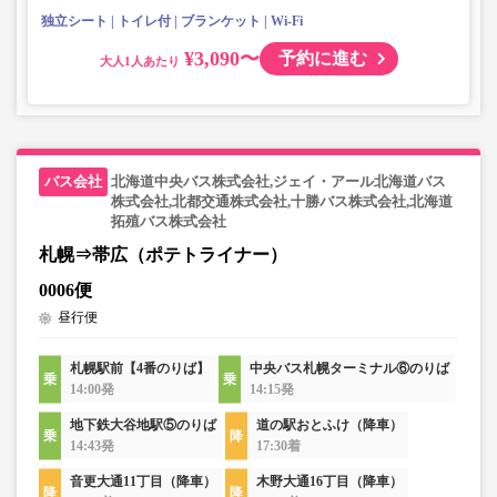
独立シート
トイレ付
ブランケット
Wi-Fi
¥3,090〜
予約に進む
大人
北海道中央バス株式会社,ジェイ・アール北海道バス
株式会社,北都交通株式会社,十勝バス株式会社,北海道
拓殖バス株式会社
札幌⇒帯広（ポテトライナー）
0006便
昼行便
札幌駅前【4番のりば】
中央バス札幌ターミナル⑥のりば
14:00発
14:15発
地下鉄大谷地駅⑤のりば
道の駅おとふけ（降車）
14:43発
17:30着
音更大通11丁目（降車）
木野大通16丁目（降車）