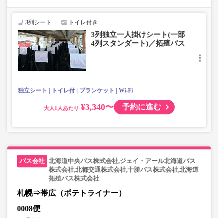
はできませんのでご了承ください。
・車内トイレ完備で長旅でも安心。
3列シート
トイレ付き
・フリーWi-Fiが利用可能。
3列独立一人掛けシート(一部
・車内は常時換気し、清掃・除菌を徹底。
4列スタンダート)／拓殖バス
独立シート
トイレ付
ブランケット
Wi-Fi
¥3,340〜
予約に進む
大人
北海道中央バス株式会社,ジェイ・アール北海道バス
株式会社,北都交通株式会社,十勝バス株式会社,北海道
拓殖バス株式会社
札幌⇒帯広（ポテトライナー）
0008便