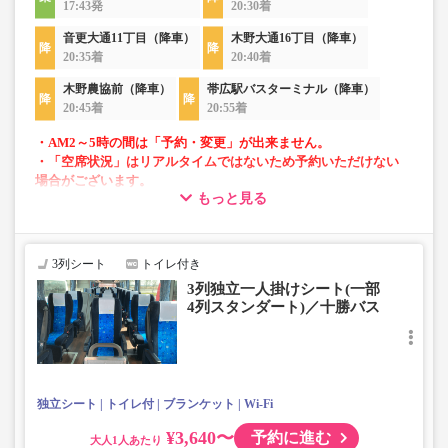
17:43発
20:30着
音更大通11丁目（降車）
木野大通16丁目（降車）
20:35着
20:40着
木野農協前（降車）
帯広駅バスターミナル（降車）
20:45着
20:55着
・AM2～5時の間は「予約・変更」が出来ません。
・「空席状況」はリアルタイムではないため予約いただけない
場合がございます。
もっと見る
・1部車両は後方座席は4列シートとなっております。座席指定
はできませんのでご了承ください。
・車内トイレ完備で長旅でも安心。
3列シート
トイレ付き
・フリーWi-Fiが利用可能。
3列独立一人掛けシート(一部
・車内は常時換気し、清掃・除菌を徹底。
4列スタンダート)／十勝バス
独立シート
トイレ付
ブランケット
Wi-Fi
¥3,640〜
予約に進む
大人