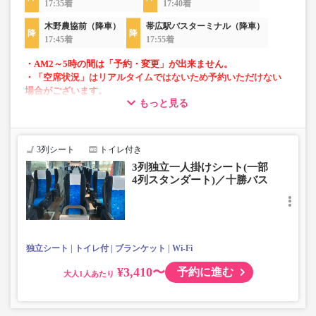
17:35着
17:40着
木野農協前（降車）
帯広駅バスターミナル（降車）
17:45着
17:55着
・AM2～5時の間は「予約・変更」が出来ません。
・「空席状況」はリアルタイムではないため予約いただけない
場合がございます。
もっと見る
・1部車両は後方座席は4列シートとなっております。座席指定
はできませんのでご了承ください。
・車内トイレ完備で長旅でも安心。
3列シート
トイレ付き
・フリーWi-Fiが利用可能。
3列独立一人掛けシート(一部
・車内は常時換気し、清掃・除菌を徹底。
4列スタンダート)／十勝バス
独立シート
トイレ付
ブランケット
Wi-Fi
¥3,410〜
予約に進む
大人