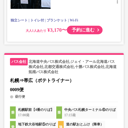
独立シート
トイレ付
ブランケット
Wi-Fi
¥3,170〜
予約に進む
大人
北海道中央バス株式会社,ジェイ・アール北海道バス
株式会社,北都交通株式会社,十勝バス株式会社,北海道
拓殖バス株式会社
札幌⇒帯広（ポテトライナー）
0009便
昼行便
札幌駅前【4番のりば】
中央バス札幌ターミナル⑥のりば
17:00発
17:15発
地下鉄大谷地駅⑤のりば
道の駅おとふけ（降車）