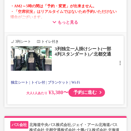
・AM2～5時の間は「予約・変更」が出来ません。
・「空席状況」はリアルタイムではないため予約いただけない
場合がございます。
もっと見る
・1部車両は後方座席は4列シートとなっております。座席指定
はできませんのでご了承ください。
・車内トイレ完備で長旅でも安心。
3列シート
トイレ付き
・フリーWi-Fiが利用可能。
3列独立一人掛けシート(一部
・車内は常時換気し、清掃・除菌を徹底。
4列スタンダート)／北都交通
独立シート
トイレ付
ブランケット
Wi-Fi
¥3,380〜
予約に進む
大人
北海道中央バス株式会社,ジェイ・アール北海道バス
株式会社,北都交通株式会社,十勝バス株式会社,北海道