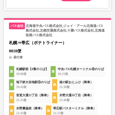
北海道中央バス株式会社,ジェイ・アール北海道バス
株式会社,北都交通株式会社,十勝バス株式会社,北海道
拓殖バス株式会社
札幌⇒帯広（ポテトライナー）
0010便
昼行便
札幌駅前【4番のりば】
中央バス札幌ターミナル⑥のりば
18:00発
18:15発
地下鉄大谷地駅⑤のりば
道の駅おとふけ（降車）
18:43発
21:30着
音更大通11丁目（降車）
木野大通16丁目（降車）
21:35着
21:40着
木野農協前（降車）
帯広駅バスターミナル（降車）
21:45着
21:55着