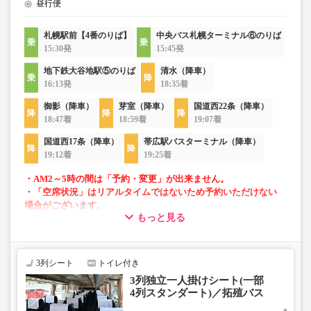
昼行便
札幌駅前【4番のりば】
中央バス札幌ターミナル⑥のりば
15:30発
15:45発
地下鉄大谷地駅⑤のりば
清水（降車）
16:13発
18:35着
御影（降車）
芽室（降車）
国道西22条（降車）
18:47着
18:59着
19:07着
国道西17条（降車）
帯広駅バスターミナル（降車）
19:12着
19:25着
・AM2～5時の間は「予約・変更」が出来ません。
・「空席状況」はリアルタイムではないため予約いただけない
場合がございます。
もっと見る
・1部車両は後方座席は4列シートとなっております。座席指定
はできませんのでご了承ください。
・車内トイレ完備で長旅でも安心。
3列シート
トイレ付き
・フリーWi-Fiが利用可能。
3列独立一人掛けシート(一部
・車内は常時換気し、清掃・除菌を徹底。
4列スタンダート)／拓殖バス