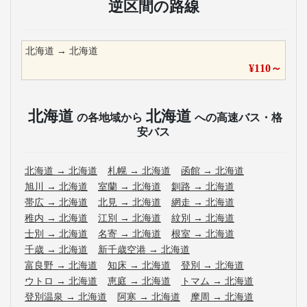
逆区間の路線
北海道
→
北海道
¥
110
～
北海道
北海道
の各地域から
への高速バス・格
安バス
北海道
→
北海道
札幌
→
北海道
函館
→
北海道
旭川
→
北海道
室蘭
→
北海道
釧路
→
北海道
帯広
→
北海道
北見
→
北海道
網走
→
北海道
稚内
→
北海道
江別
→
北海道
紋別
→
北海道
士別
→
北海道
名寄
→
北海道
根室
→
北海道
千歳
→
北海道
新千歳空港
→
北海道
富良野
→
北海道
知床
→
北海道
登別
→
北海道
ウトロ
→
北海道
恵庭
→
北海道
トマム
→
北海道
登別温泉
→
北海道
阿寒
→
北海道
摩周
→
北海道