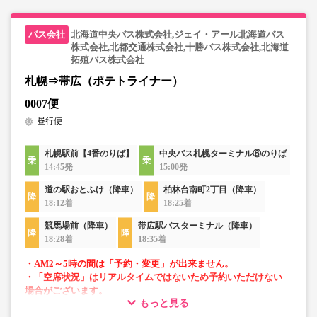
北海道中央バス株式会社,ジェイ・アール北海道バス
株式会社,北都交通株式会社,十勝バス株式会社,北海道
拓殖バス株式会社
札幌⇒帯広（ポテトライナー）
0007便
昼行便
札幌駅前【4番のりば】
中央バス札幌ターミナル⑥のりば
14:45発
15:00発
道の駅おとふけ（降車）
柏林台南町2丁目（降車）
18:12着
18:25着
競馬場前（降車）
帯広駅バスターミナル（降車）
18:28着
18:35着
・AM2～5時の間は「予約・変更」が出来ません。
・「空席状況」はリアルタイムではないため予約いただけない
場合がございます。
もっと見る
・1部車両は後方座席は4列シートとなっております。座席指定