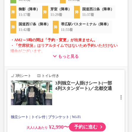
御影（降車）
芽室（降車）
国道西22条（降車）
11:17着
11:29着
11:37着
国道西17条（降車）
帯広駅バスターミナル（降車）
11:42着
11:55着
・AM2～5時の間は「予約・変更」が出来ません。
・「空席状況」はリアルタイムではないため予約いただけない
場合がございます。
もっと見る
・1部車両は後方座席は4列シートとなっております。座席指定
はできませんのでご了承ください。
・車内トイレ完備で長旅でも安心。
3列シート
トイレ付き
・フリーWi-Fiが利用可能。
3列独立一人掛けシート(一部
・車内は常時換気し、清掃・除菌を徹底。
4列スタンダート)／北都交通
独立シート
トイレ付
ブランケット
Wi-Fi
¥2,990〜
予約に進む
大人