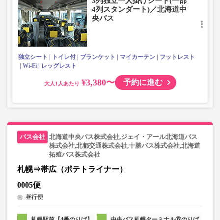
3列独立一人掛けシート(一部
・車内は常時換気し、清掃・除菌を徹底。
4列スタンダート)／北海道中
央バス
独立シート
トイレ付
ブランケット
マイカーテン
フットレスト
Wi-Fi
レッグレスト
¥3,380〜
予約に進む
大人
北海道中央バス株式会社,ジェイ・アール北海道バス
株式会社,北都交通株式会社,十勝バス株式会社,北海道
拓殖バス株式会社
札幌⇒帯広（ポテトライナー）
0005便
昼行便
札幌駅前【4番のりば】
中央バス札幌ターミナル⑥のりば