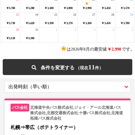
￥3,700
￥3,280
￥3,180
￥3,090
￥2,990
￥3,450
￥3,570
23
24
25
26
27
28
29
￥3,730
￥3,420
￥3,190
￥3,270
￥3,260
￥3,450
￥3,780
30
31
1
2
3
4
5
￥3,150
￥3,300
★
は2026年8月の最安値
￥2,990
です。
11
条件を変更する
北海道中央バス株式会社,ジェイ・アール北海道バス
株式会社,北都交通株式会社,十勝バス株式会社,北海道
拓殖バス株式会社
札幌⇒帯広（ポテトライナー）