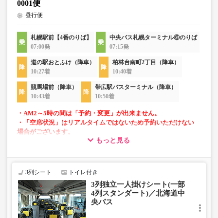
0001便
昼行便
札幌駅前【4番のりば】
中央バス札幌ターミナル⑥のりば
07:00発
07:15発
道の駅おとふけ（降車）
柏林台南町2丁目（降車）
10:27着
10:40着
競馬場前（降車）
帯広駅バスターミナル（降車）
10:43着
10:50着
・AM2～5時の間は「予約・変更」が出来ません。
・「空席状況」はリアルタイムではないため予約いただけない
場合がございます。
もっと見る
・1部車両は後方座席は4列シートとなっております。座席指定
はできませんのでご了承ください。
・車内トイレ完備で長旅でも安心。
3列シート
トイレ付き
・フリーWi-Fiが利用可能。
3列独立一人掛けシート(一部
・車内は常時換気し、清掃・除菌を徹底。
4列スタンダート)／北海道中
央バス