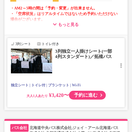
・AM2～5時の間は「予約・変更」が出来ません。
・「空席状況」はリアルタイムではないため予約いただけない
場合がございます。
もっと見る
・1部車両は後方座席は4列シートとなっております。座席指定
はできませんのでご了承ください。
・車内トイレ完備で長旅でも安心。
3列シート
トイレ付き
・フリーWi-Fiが利用可能。
3列独立一人掛けシート(一部
・車内は常時換気し、清掃・除菌を徹底。
4列スタンダート)／拓殖バス
独立シート
トイレ付
ブランケット
Wi-Fi
¥3,420〜
予約に進む
大人
北海道中央バス株式会社,ジェイ・アール北海道バス