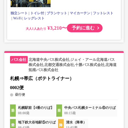
独立シート
トイレ付
ブランケット
マイカーテン
フットレスト
Wi-Fi
レッグレスト
¥3,210〜
予約に進む
大人
北海道中央バス株式会社,ジェイ・アール北海道バス
株式会社,北都交通株式会社,十勝バス株式会社,北海道
拓殖バス株式会社
札幌⇒帯広（ポテトライナー）
0002便
昼行便
札幌駅前【4番のりば】
中央バス札幌ターミナル⑥のりば
08:00発
08:15発
地下鉄大谷地駅⑤のりば
清水（降車）
08:43発
11:05着