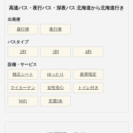
高速バス・夜行バス・深夜バス 北海道から北海道行き
出発便
昼行便
夜行便
バスタイプ
2列
3列
4列
設備・サービス
独立シート
ゆったり
座席指定
マイカーテン
女性安心
トイレ付き
WiFi
充電OK