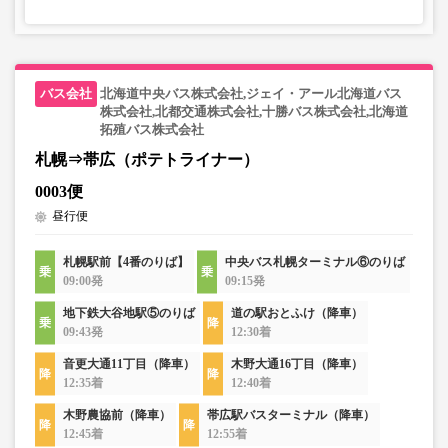
北海道中央バス株式会社,ジェイ・アール北海道バス
株式会社,北都交通株式会社,十勝バス株式会社,北海道
拓殖バス株式会社
札幌⇒帯広（ポテトライナー）
0003便
昼行便
札幌駅前【4番のりば】
中央バス札幌ターミナル⑥のりば
09:00発
09:15発
地下鉄大谷地駅⑤のりば
道の駅おとふけ（降車）
09:43発
12:30着
音更大通11丁目（降車）
木野大通16丁目（降車）
12:35着
12:40着
木野農協前（降車）
帯広駅バスターミナル（降車）
12:45着
12:55着