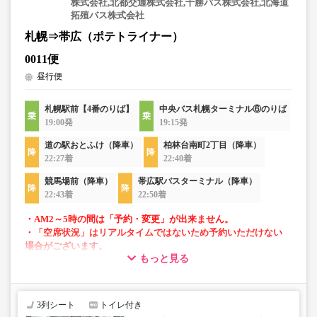
株式会社,北都交通株式会社,十勝バス株式会社,北海道
拓殖バス株式会社
札幌⇒帯広（ポテトライナー）
0011便
昼行便
札幌駅前【4番のりば】
中央バス札幌ターミナル⑥のりば
19:00発
19:15発
道の駅おとふけ（降車）
柏林台南町2丁目（降車）
22:27着
22:40着
競馬場前（降車）
帯広駅バスターミナル（降車）
22:43着
22:50着
・AM2～5時の間は「予約・変更」が出来ません。
・「空席状況」はリアルタイムではないため予約いただけない
場合がございます。
もっと見る
・1部車両は後方座席は4列シートとなっております。座席指定
はできませんのでご了承ください。
・車内トイレ完備で長旅でも安心。
3列シート
トイレ付き
・フリーWi-Fiが利用可能。