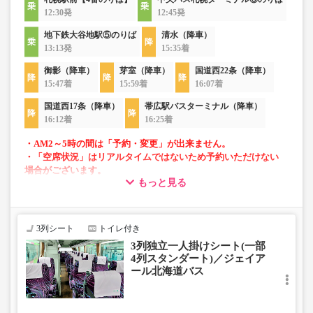
12:30発
12:45発
地下鉄大谷地駅⑤のりば
清水（降車）
13:13発
15:35着
御影（降車）
芽室（降車）
国道西22条（降車）
15:47着
15:59着
16:07着
国道西17条（降車）
帯広駅バスターミナル（降車）
16:12着
16:25着
・AM2～5時の間は「予約・変更」が出来ません。
・「空席状況」はリアルタイムではないため予約いただけない
場合がございます。
もっと見る
・1部車両は後方座席は4列シートとなっております。座席指定
はできませんのでご了承ください。
・車内トイレ完備で長旅でも安心。
3列シート
トイレ付き
・フリーWi-Fiが利用可能。
3列独立一人掛けシート(一部
・車内は常時換気し、清掃・除菌を徹底。
4列スタンダート)／ジェイア
ール北海道バス