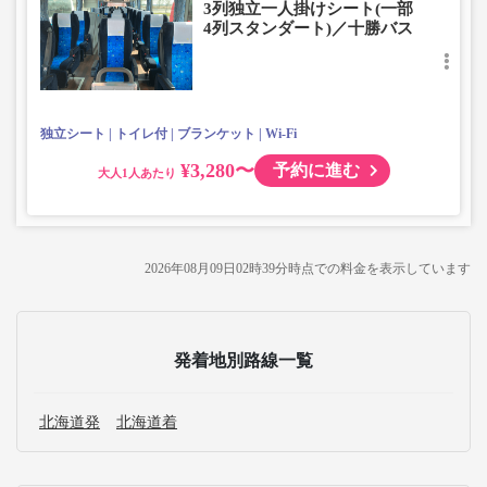
3列独立一人掛けシート(一部
・車内は常時換気し、清掃・除菌を徹底。
4列スタンダート)／十勝バス
独立シート
トイレ付
ブランケット
Wi-Fi
¥3,280〜
予約に進む
大人
2026年08月09日02時39分
時点での料金を表示しています
発着地別路線一覧
北海道発
北海道着