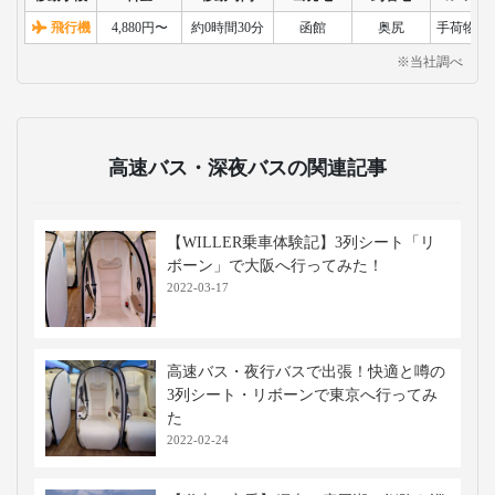
飛行機
4,880円〜
約0時間30分
函館
奥尻
手荷物検
※当社調べ
高速バス・深夜バスの関連記事
【WILLER乗車体験記】3列シート「リ
ボーン」で大阪へ行ってみた！
2022-03-17
高速バス・夜行バスで出張！快適と噂の
3列シート・リボーンで東京へ行ってみ
た
2022-02-24