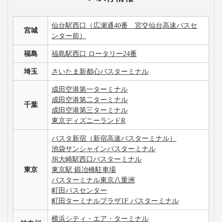
仙台駅西口（広瀬通40番 宮交仙台高速バスセ
宮城
ンター前）
福島
福島駅西口 ロータリー24番
埼玉
さいたま新都心バスターミナル
成田空港第一ターミナル
成田空港第二ターミナル
千葉
成田空港第三ターミナル
東京ディズニーランドR
バスタ新宿（新宿高速バスターミナル）
池袋サンシャインバスターミナル
JR大崎駅西口バスターミナル
東京
東京駅 鍛冶橋駐車場
バスターミナル東京八重洲
町田バスセンター
町田ターミナルプラザ1F バスターミナル
横浜シティ・エア・ターミナル