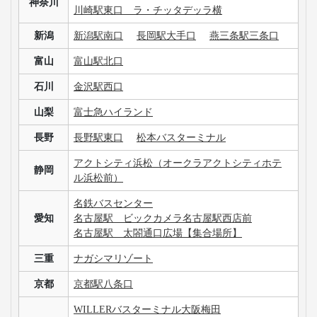
神奈川
川崎駅東口 ラ・チッタデッラ横
新潟
新潟駅南口
長岡駅大手口
燕三条駅三条口
富山
富山駅北口
石川
金沢駅西口
山梨
富士急ハイランド
長野
長野駅東口
松本バスターミナル
アクトシティ浜松（オークラアクトシティホテ
静岡
ル浜松前）
名鉄バスセンター
愛知
名古屋駅 ビックカメラ名古屋駅西店前
名古屋駅 太閤通口広場【集合場所】
三重
ナガシマリゾート
京都
京都駅八条口
WILLERバスターミナル大阪梅田