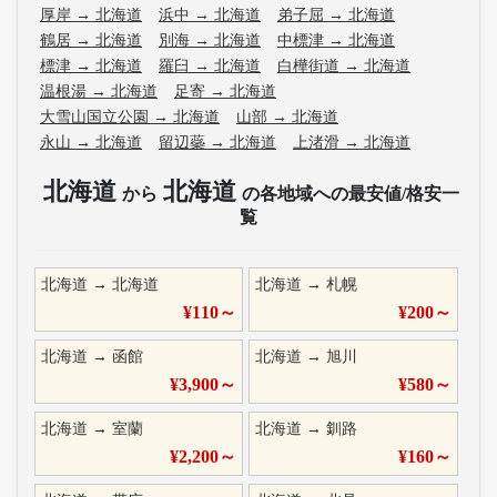
厚岸
→
北海道
浜中
→
北海道
弟子屈
→
北海道
鶴居
→
北海道
別海
→
北海道
中標津
→
北海道
標津
→
北海道
羅臼
→
北海道
白樺街道
→
北海道
温根湯
→
北海道
足寄
→
北海道
大雪山国立公園
→
北海道
山部
→
北海道
永山
→
北海道
留辺蘂
→
北海道
上渚滑
→
北海道
北海道
北海道
から
の各地域への最安値/格安一
覧
北海道
→
北海道
北海道
→
札幌
¥
110
～
¥
200
～
北海道
→
函館
北海道
→
旭川
¥
3,900
～
¥
580
～
北海道
→
室蘭
北海道
→
釧路
¥
2,200
～
¥
160
～