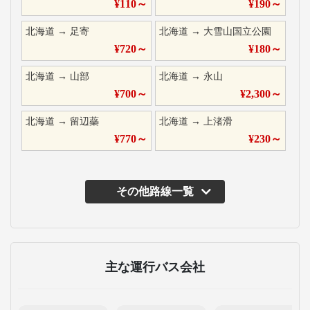
¥
110
～
¥
190
～
北海道
→
足寄
北海道
→
大雪山国立公園
¥
720
～
¥
180
～
北海道
→
山部
北海道
→
永山
¥
700
～
¥
2,300
～
北海道
→
留辺蘂
北海道
→
上渚滑
¥
770
～
¥
230
～
その他路線一覧
主な運行バス会社