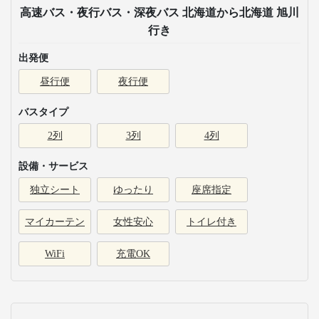
高速バス・夜行バス・深夜バス 北海道から北海道 旭川
行き
出発便
昼行便
夜行便
バスタイプ
2列
3列
4列
設備・サービス
独立シート
ゆったり
座席指定
マイカーテン
女性安心
トイレ付き
WiFi
充電OK