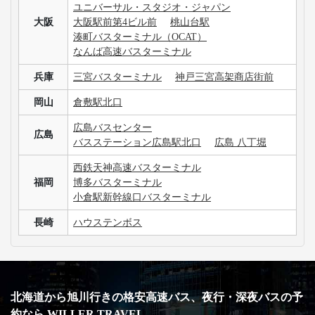
ユニバーサル・スタジオ・ジャパン
大阪
大阪駅前第4ビル前
桃山台駅
湊町バスターミナル（OCAT）
なんば高速バスターミナル
兵庫
三宮バスターミナル
神戸三宮高架商店街前
岡山
倉敷駅北口
広島バスセンター
広島
バスステーション広島駅北口
広島 八丁堀
西鉄天神高速バスターミナル
福岡
博多バスターミナル
小倉駅新幹線口バスターミナル
長崎
ハウステンボス
北海道から旭川行きの格安高速バス、夜行・深夜バスの予
約なら WILLER TRAVEL