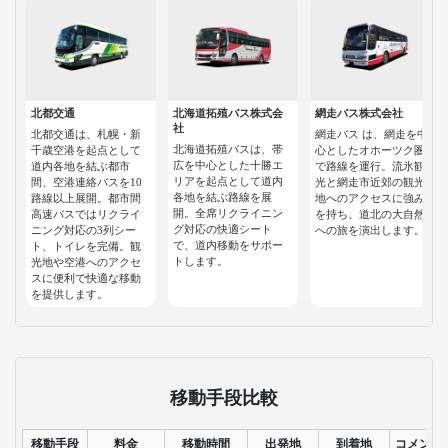
北都交通
北海道拓殖バス株式会
網走バス株式会社
社
北都交通は、札幌・新
網走バス は、網走を中
北海道拓殖バスは、帯
千歳空港を起点として
心としたオホーツク圏
広を中心とした十勝エ
道内各地を結ぶ都市
で路線を運行。流氷観
リアを起点として道内
間、空港連絡バスを10
光と網走市近郊の観光
各地を結ぶ路線を展
路線以上展開。都市間
地へのアクセスに強み
開。全席リクライニン
高速バスではリクライ
を持ち、道北の大自然
グ対応の快適シート
ニング対応の3列シー
への旅を演出します。
で、道内移動をサポー
ト、トイレを完備。観
トします。
光地や空港へのアクセ
スに便利で快適な移動
を提供します。
移動手段比較
移動手段
料金
移動時間
出発地
到着地
コメント