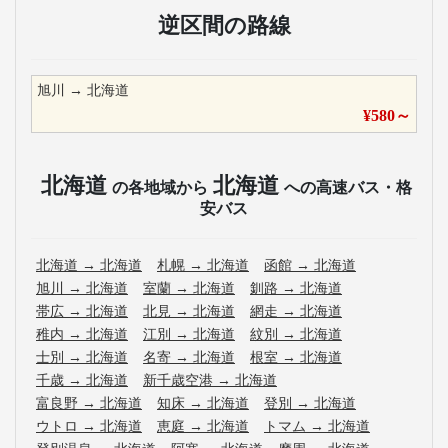
逆区間の路線
旭川
→
北海道
¥
580
～
北海道
北海道
の各地域から
への高速バス・格
安バス
北海道
→
北海道
札幌
→
北海道
函館
→
北海道
旭川
→
北海道
室蘭
→
北海道
釧路
→
北海道
帯広
→
北海道
北見
→
北海道
網走
→
北海道
稚内
→
北海道
江別
→
北海道
紋別
→
北海道
士別
→
北海道
名寄
→
北海道
根室
→
北海道
千歳
→
北海道
新千歳空港
→
北海道
富良野
→
北海道
知床
→
北海道
登別
→
北海道
ウトロ
→
北海道
恵庭
→
北海道
トマム
→
北海道