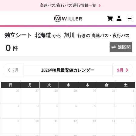
高速バス/夜行バス運行情報一覧
独立シート
北海道
旭川
から
行きの
高速バス・夜行バス
逆区間
7月
2026年8月最安値カレンダー
9月
日
月
火
水
木
金
土
26
27
28
29
30
31
1
2
3
4
5
6
7
8
9
10
11
12
13
14
15