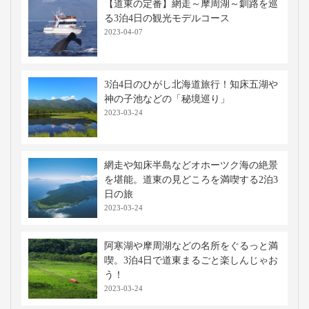
【道東の定番】網走～摩周湖～釧路を巡
る3泊4日の観光モデルコース
2023-04-07
3泊4日のひがし北海道旅行！知床五湖や
神の子池などの「秘境巡り」
2023-03-24
網走や知床半島などオホーツク海の絶景
を堪能。道東の見どころを満喫する2泊3
日の旅
2023-03-24
阿寒湖や摩周湖などの名所をぐるっと満
喫。3泊4日で道東まるごと楽しんじゃお
う！
2023-03-24