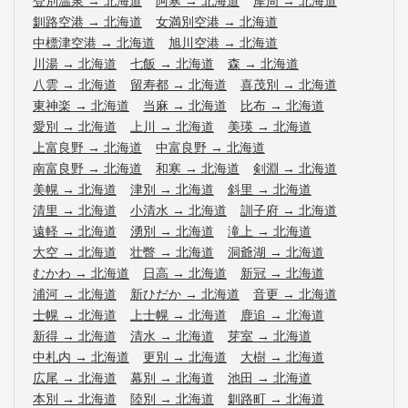
登別温泉
→
北海道
阿寒
→
北海道
摩周
→
北海道
釧路空港
→
北海道
女満別空港
→
北海道
中標津空港
→
北海道
旭川空港
→
北海道
川湯
→
北海道
七飯
→
北海道
森
→
北海道
八雲
→
北海道
留寿都
→
北海道
喜茂別
→
北海道
東神楽
→
北海道
当麻
→
北海道
比布
→
北海道
愛別
→
北海道
上川
→
北海道
美瑛
→
北海道
上富良野
→
北海道
中富良野
→
北海道
南富良野
→
北海道
和寒
→
北海道
剣淵
→
北海道
美幌
→
北海道
津別
→
北海道
斜里
→
北海道
清里
→
北海道
小清水
→
北海道
訓子府
→
北海道
遠軽
→
北海道
湧別
→
北海道
滝上
→
北海道
大空
→
北海道
壮瞥
→
北海道
洞爺湖
→
北海道
むかわ
→
北海道
日高
→
北海道
新冠
→
北海道
浦河
→
北海道
新ひだか
→
北海道
音更
→
北海道
士幌
→
北海道
上士幌
→
北海道
鹿追
→
北海道
新得
→
北海道
清水
→
北海道
芽室
→
北海道
中札内
→
北海道
更別
→
北海道
大樹
→
北海道
広尾
→
北海道
幕別
→
北海道
池田
→
北海道
本別
→
北海道
陸別
→
北海道
釧路町
→
北海道