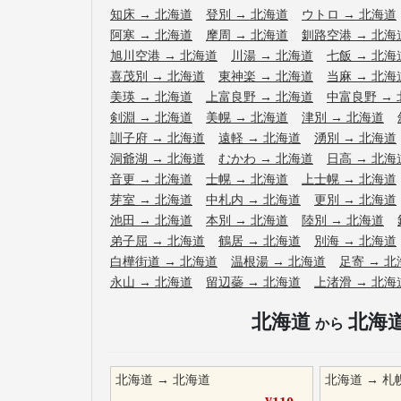
知床
→
北海道
登別
→
北海道
ウトロ
→
北海道
阿寒
→
北海道
摩周
→
北海道
釧路空港
→
北海
旭川空港
→
北海道
川湯
→
北海道
七飯
→
北海
喜茂別
→
北海道
東神楽
→
北海道
当麻
→
北海
美瑛
→
北海道
上富良野
→
北海道
中富良野
→
剣淵
→
北海道
美幌
→
北海道
津別
→
北海道
訓子府
→
北海道
遠軽
→
北海道
湧別
→
北海道
洞爺湖
→
北海道
むかわ
→
北海道
日高
→
北海
音更
→
北海道
士幌
→
北海道
上士幌
→
北海道
芽室
→
北海道
中札内
→
北海道
更別
→
北海道
池田
→
北海道
本別
→
北海道
陸別
→
北海道
弟子屈
→
北海道
鶴居
→
北海道
別海
→
北海道
白樺街道
→
北海道
温根湯
→
北海道
足寄
→
北
永山
→
北海道
留辺蘂
→
北海道
上渚滑
→
北海
北海道
北海
から
北海道
→
北海道
北海道
→
札