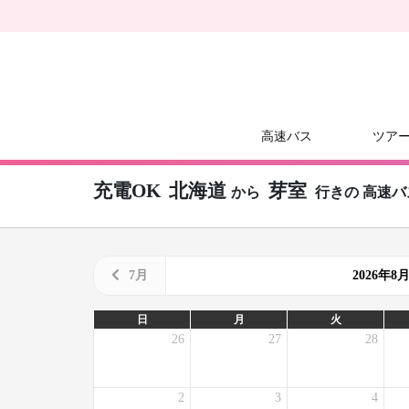
高速バス
ツア
充電OK
北海道
芽室
から
行きの
高速バ
7月
2026年
日
月
火
26
27
28
2
3
4