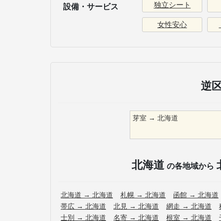
独立シート
設備・サービス
女性安心
逆
芽室
→
北海道
北海道
の各地域から
北海道
→
北海道
札幌
→
北海道
函館
→
北海道
帯広
→
北海道
北見
→
北海道
網走
→
北海道
士別
→
北海道
名寄
→
北海道
根室
→
北海道