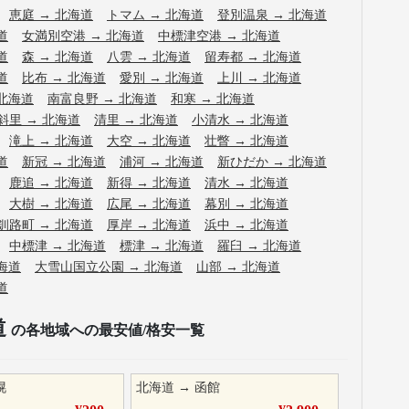
恵庭
→
北海道
トマム
→
北海道
登別温泉
→
北海道
道
女満別空港
→
北海道
中標津空港
→
北海道
道
森
→
北海道
八雲
→
北海道
留寿都
→
北海道
道
比布
→
北海道
愛別
→
北海道
上川
→
北海道
北海道
南富良野
→
北海道
和寒
→
北海道
斜里
→
北海道
清里
→
北海道
小清水
→
北海道
滝上
→
北海道
大空
→
北海道
壮瞥
→
北海道
道
新冠
→
北海道
浦河
→
北海道
新ひだか
→
北海道
鹿追
→
北海道
新得
→
北海道
清水
→
北海道
大樹
→
北海道
広尾
→
北海道
幕別
→
北海道
釧路町
→
北海道
厚岸
→
北海道
浜中
→
北海道
中標津
→
北海道
標津
→
北海道
羅臼
→
北海道
海道
大雪山国立公園
→
北海道
山部
→
北海道
道
道
の各地域への最安値/格安一覧
幌
北海道
→
函館