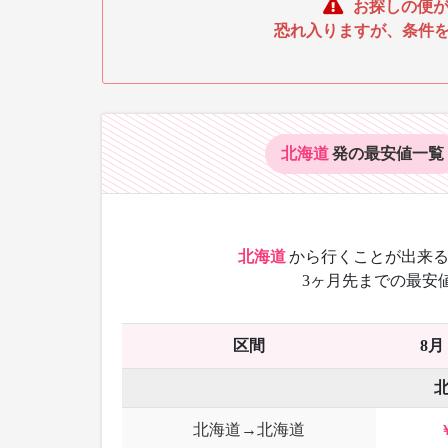
お探しの便が
恐れ入りますが、条件
北海道
発の最安値
一覧
北海道
から
行くことが出来る
3ヶ月先までの最安
区間
8月
北海道→北海道