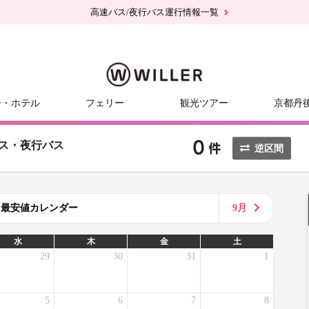
高速バス/夜行バス運行情報一覧
ー・ホテル
フェリー
観光ツアー
京都丹
ス・夜行バス
逆区間
8月最安値カレンダー
9月
水
木
金
土
29
30
31
1
5
6
7
8