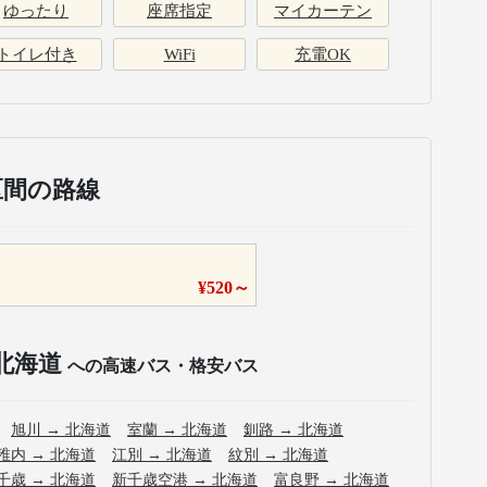
ゆったり
座席指定
マイカーテン
トイレ付き
WiFi
充電OK
区間の路線
¥
520
～
北海道
への高速バス・格安バス
旭川
→
北海道
室蘭
→
北海道
釧路
→
北海道
稚内
→
北海道
江別
→
北海道
紋別
→
北海道
千歳
→
北海道
新千歳空港
→
北海道
富良野
→
北海道