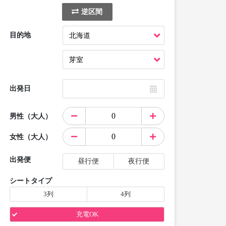
逆区間
目的地
出発日
男性（大人）
女性（大人）
出発便
昼行便
夜行便
シートタイプ
3列
4列
充電OK