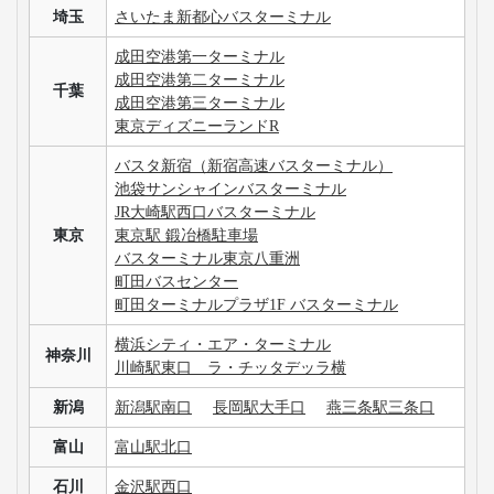
埼玉
さいたま新都心バスターミナル
成田空港第一ターミナル
成田空港第二ターミナル
千葉
成田空港第三ターミナル
東京ディズニーランドR
バスタ新宿（新宿高速バスターミナル）
池袋サンシャインバスターミナル
JR大崎駅西口バスターミナル
東京
東京駅 鍛冶橋駐車場
バスターミナル東京八重洲
町田バスセンター
町田ターミナルプラザ1F バスターミナル
横浜シティ・エア・ターミナル
神奈川
川崎駅東口 ラ・チッタデッラ横
新潟
新潟駅南口
長岡駅大手口
燕三条駅三条口
富山
富山駅北口
石川
金沢駅西口