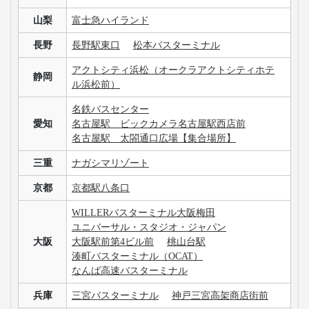
山梨
富士急ハイランド
長野
長野駅東口
松本バスターミナル
アクトシティ浜松（オークラアクトシティホテ
静岡
ル浜松前）
名鉄バスセンター
愛知
名古屋駅 ビックカメラ名古屋駅西店前
名古屋駅 太閤通口広場【集合場所】
三重
ナガシマリゾート
京都
京都駅八条口
WILLERバスターミナル大阪梅田
ユニバーサル・スタジオ・ジャパン
大阪
大阪駅前第4ビル前
桃山台駅
湊町バスターミナル（OCAT）
なんば高速バスターミナル
兵庫
三宮バスターミナル
神戸三宮高架商店街前