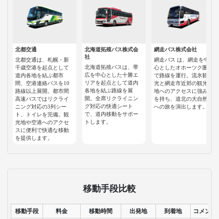
北都交通
北海道拓殖バス株式会
網走バス株式会社
社
北都交通は、札幌・新
網走バス は、網走を中
北海道拓殖バスは、帯
千歳空港を起点として
心としたオホーツク圏
広を中心とした十勝エ
道内各地を結ぶ都市
で路線を運行。流氷観
リアを起点として道内
間、空港連絡バスを10
光と網走市近郊の観光
各地を結ぶ路線を展
路線以上展開。都市間
地へのアクセスに強み
開。全席リクライニン
高速バスではリクライ
を持ち、道北の大自然
グ対応の快適シート
ニング対応の3列シー
への旅を演出します。
で、道内移動をサポー
ト、トイレを完備。観
トします。
光地や空港へのアクセ
スに便利で快適な移動
を提供します。
移動手段比較
移動手段
料金
移動時間
出発地
到着地
コメント