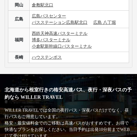
岡山
倉敷駅北口
広島バスセンター
広島
バスステーション広島駅北口
広島 八丁堀
西鉄天神高速バスターミナル
福岡
博多バスターミナル
小倉駅新幹線口バスターミナル
長崎
ハウステンボス
北海道から根室行きの格安高速バス、夜行・深夜バスの予
約なら WILLER TRAVEL
WILLER TRAVELでは全国の夜行バス・深夜バスだけでなく、昼
行バスもご用意しています。
格安・最安値料金でのご移動は高速バスがおすすめです。お得で
快適なプランをお探しください。当日予約は出発10分前までWEB
にて受け付けています。