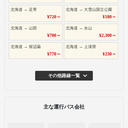
北海道
→
足寄
北海道
→
大雪山国立公園
¥
720
～
¥
180
～
北海道
→
山部
北海道
→
永山
¥
700
～
¥
2,300
～
北海道
→
留辺蘂
北海道
→
上渚滑
¥
770
～
¥
230
～
その他路線一覧
主な運行バス会社