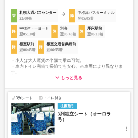
札幌大通バスセンター
中標津バスターミナル
22:00発
翌05:05着
中標津トーヨーＨ
別海
厚床駅前
翌05:10着
翌05:45着
翌06:10着
根室駅前
根室交通営業所前
翌06:45着
翌06:55着
・小人は大人運賃の半額で乗車可能。
・車内トイレ完備で長旅でも安心。※車両により異なりま
す。
もっと見る
・3列シートでゆったり快適なバス旅を。
・車内は常時換気し、清掃・除菌を徹底。
3列シート
トイレ付き
往復割引
3列独立シート（オーロラ
号）