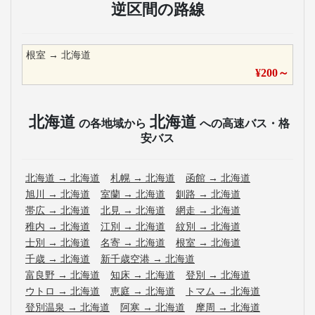
逆区間の路線
根室
→
北海道
¥
200
～
北海道
北海道
の各地域から
への高速バス・格
安バス
北海道
→
北海道
札幌
→
北海道
函館
→
北海道
旭川
→
北海道
室蘭
→
北海道
釧路
→
北海道
帯広
→
北海道
北見
→
北海道
網走
→
北海道
稚内
→
北海道
江別
→
北海道
紋別
→
北海道
士別
→
北海道
名寄
→
北海道
根室
→
北海道
千歳
→
北海道
新千歳空港
→
北海道
富良野
→
北海道
知床
→
北海道
登別
→
北海道
ウトロ
→
北海道
恵庭
→
北海道
トマム
→
北海道
登別温泉
→
北海道
阿寒
→
北海道
摩周
→
北海道