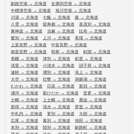
釧路空港
→
北海道
女満別空港
→
北海道
中標津空港
→
北海道
旭川空港
→
北海道
川湯
→
北海道
七飯
→
北海道
森
→
北海道
八雲
→
北海道
留寿都
→
北海道
喜茂別
→
北海道
東神楽
→
北海道
当麻
→
北海道
比布
→
北海道
愛別
→
北海道
上川
→
北海道
美瑛
→
北海道
上富良野
→
北海道
中富良野
→
北海道
南富良野
→
北海道
和寒
→
北海道
剣淵
→
北海道
美幌
→
北海道
津別
→
北海道
斜里
→
北海道
清里
→
北海道
小清水
→
北海道
訓子府
→
北海道
遠軽
→
北海道
湧別
→
北海道
滝上
→
北海道
大空
→
北海道
壮瞥
→
北海道
洞爺湖
→
北海道
むかわ
→
北海道
日高
→
北海道
新冠
→
北海道
浦河
→
北海道
新ひだか
→
北海道
音更
→
北海道
士幌
→
北海道
上士幌
→
北海道
鹿追
→
北海道
新得
→
北海道
清水
→
北海道
芽室
→
北海道
中札内
→
北海道
更別
→
北海道
大樹
→
北海道
広尾
→
北海道
幕別
→
北海道
池田
→
北海道
本別
→
北海道
陸別
→
北海道
釧路町
→
北海道