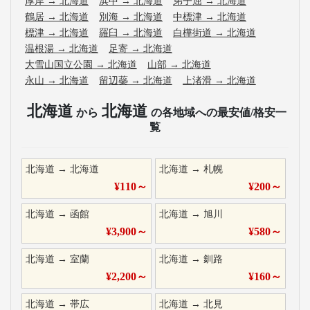
厚岸
→
北海道
浜中
→
北海道
弟子屈
→
北海道
鶴居
→
北海道
別海
→
北海道
中標津
→
北海道
標津
→
北海道
羅臼
→
北海道
白樺街道
→
北海道
温根湯
→
北海道
足寄
→
北海道
大雪山国立公園
→
北海道
山部
→
北海道
永山
→
北海道
留辺蘂
→
北海道
上渚滑
→
北海道
北海道
北海道
から
の各地域への最安値/格安一
覧
北海道
→
北海道
北海道
→
札幌
¥
110
～
¥
200
～
北海道
→
函館
北海道
→
旭川
¥
3,900
～
¥
580
～
北海道
→
室蘭
北海道
→
釧路
¥
2,200
～
¥
160
～
北海道
→
帯広
北海道
→
北見