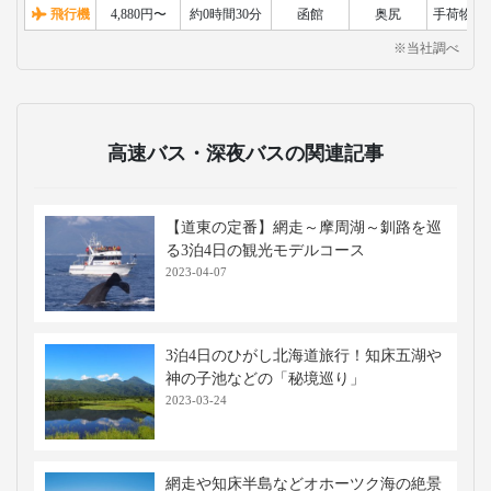
飛行機
4,880円〜
約0時間30分
函館
奥尻
手荷物検
※当社調べ
高速バス・深夜バスの関連記事
【道東の定番】網走～摩周湖～釧路を巡
る3泊4日の観光モデルコース
2023-04-07
3泊4日のひがし北海道旅行！知床五湖や
神の子池などの「秘境巡り」
2023-03-24
網走や知床半島などオホーツク海の絶景