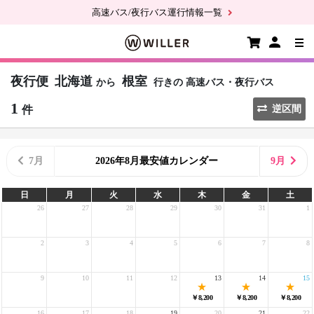
高速バス/夜行バス運行情報一覧
夜行便
北海道
根室
から
行きの
高速バス・夜行バス
1
件
逆区間
7月
2026年8月最安値カレンダー
9月
日
月
火
水
木
金
土
26
27
28
29
30
31
1
2
3
4
5
6
7
8
9
10
11
12
13
14
15
￥8,200
￥8,200
￥8,200
16
17
18
19
20
21
22