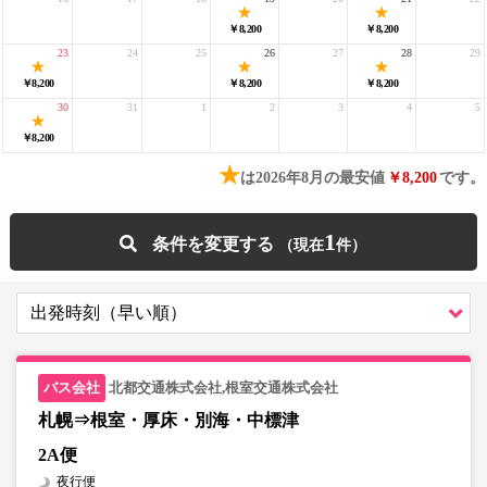
￥8,200
￥8,200
23
24
25
26
27
28
29
￥8,200
￥8,200
￥8,200
30
31
1
2
3
4
5
￥8,200
★
は2026年8月の最安値
￥8,200
です。
1
条件を変更する
北都交通株式会社,根室交通株式会社
札幌⇒根室・厚床・別海・中標津
2A便
夜行便