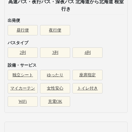
高速バス・夜行バス・深夜バス 北海道から北海道 根室
行き
出発便
昼行便
夜行便
バスタイプ
2列
3列
4列
設備・サービス
独立シート
ゆったり
座席指定
マイカーテン
女性安心
トイレ付き
WiFi
充電OK