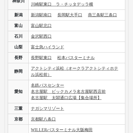
神奈川
川崎駅東口 ラ・チッタデッラ横
新潟
新潟駅南口
長岡駅大手口
燕三条駅三条口
富山
富山駅北口
石川
金沢駅西口
山梨
富士急ハイランド
長野
長野駅東口
松本バスターミナル
アクトシティ浜松（オークラアクトシティホテ
静岡
ル浜松前）
名鉄バスセンター
愛知
名古屋駅 ビックカメラ名古屋駅西店前
名古屋駅 太閤通口広場【集合場所】
三重
ナガシマリゾート
京都
京都駅八条口
WILLERバスターミナル大阪梅田