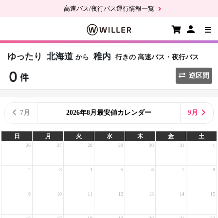
高速バス/夜行バス運行情報一覧
ゆったり
北海道
稚内
から
行きの
高速バス・夜行バス
逆区間
7月
2026年8月最安値カレンダー
9月
日
月
火
水
木
金
土
26
27
28
29
30
31
1
2
3
4
5
6
7
8
9
10
11
12
13
14
15