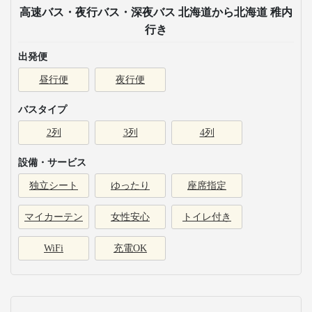
高速バス・夜行バス・深夜バス 北海道から北海道 稚内
行き
出発便
昼行便
夜行便
バスタイプ
2列
3列
4列
設備・サービス
独立シート
ゆったり
座席指定
マイカーテン
女性安心
トイレ付き
WiFi
充電OK