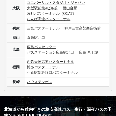
ユニバーサル・スタジオ・ジャパン
大阪
大阪駅前第4ビル前
桃山台駅
湊町バスターミナル（OCAT）
なんば高速バスターミナル
兵庫
三宮バスターミナル
神戸三宮高架商店街前
岡山
倉敷駅北口
広島バスセンター
広島
バスステーション広島駅北口
広島 八丁堀
西鉄天神高速バスターミナル
福岡
博多バスターミナル
小倉駅新幹線口バスターミナル
長崎
ハウステンボス
北海道から稚内行きの格安高速バス、夜行・深夜バスの予
約なら WILLER TRAVEL