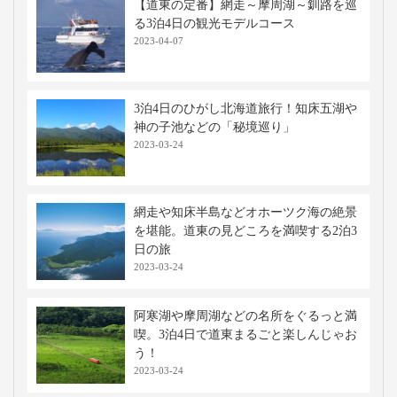
【道東の定番】網走～摩周湖～釧路を巡
る3泊4日の観光モデルコース
2023-04-07
3泊4日のひがし北海道旅行！知床五湖や
神の子池などの「秘境巡り」
2023-03-24
網走や知床半島などオホーツク海の絶景
を堪能。道東の見どころを満喫する2泊3
日の旅
2023-03-24
阿寒湖や摩周湖などの名所をぐるっと満
喫。3泊4日で道東まるごと楽しんじゃお
う！
2023-03-24