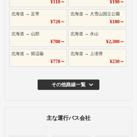
¥
110
～
¥
190
～
北海道
→
足寄
北海道
→
大雪山国立公園
¥
720
～
¥
180
～
北海道
→
山部
北海道
→
永山
¥
700
～
¥
2,300
～
北海道
→
留辺蘂
北海道
→
上渚滑
¥
770
～
¥
230
～
その他路線一覧
主な運行バス会社