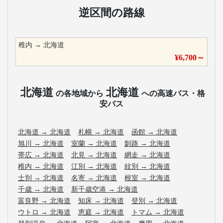
逆区間の路線
稚内
→
北海道
¥
6,700
～
北海道
北海道
の各地域から
への高速バス・格
安バス
北海道
→
北海道
札幌
→
北海道
函館
→
北海道
旭川
→
北海道
室蘭
→
北海道
釧路
→
北海道
帯広
→
北海道
北見
→
北海道
網走
→
北海道
稚内
→
北海道
江別
→
北海道
紋別
→
北海道
士別
→
北海道
名寄
→
北海道
根室
→
北海道
千歳
→
北海道
新千歳空港
→
北海道
富良野
→
北海道
知床
→
北海道
登別
→
北海道
ウトロ
→
北海道
恵庭
→
北海道
トマム
→
北海道