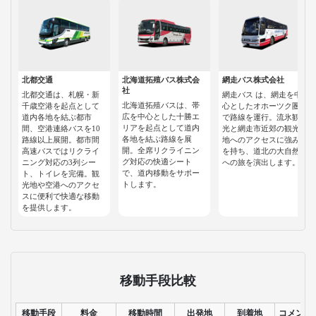
北都交通
北海道拓殖バス株式会
網走バス株式会社
社
北都交通は、札幌・新
網走バス は、網走を中
北海道拓殖バスは、帯
千歳空港を起点として
心としたオホーツク圏
広を中心とした十勝エ
道内各地を結ぶ都市
で路線を運行。流氷観
リアを起点として道内
間、空港連絡バスを10
光と網走市近郊の観光
各地を結ぶ路線を展
路線以上展開。都市間
地へのアクセスに強み
開。全席リクライニン
高速バスではリクライ
を持ち、道北の大自然
グ対応の快適シート
ニング対応の3列シー
への旅を演出します。
で、道内移動をサポー
ト、トイレを完備。観
トします。
光地や空港へのアクセ
スに便利で快適な移動
を提供します。
移動手段比較
移動手段
料金
移動時間
出発地
到着地
コメント