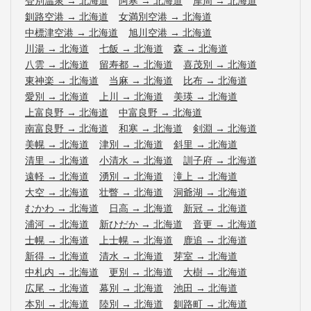
登別温泉
→
北海道
阿寒
→
北海道
摩周
→
北海道
釧路空港
→
北海道
女満別空港
→
北海道
中標津空港
→
北海道
旭川空港
→
北海道
川湯
→
北海道
七飯
→
北海道
森
→
北海道
八雲
→
北海道
留寿都
→
北海道
喜茂別
→
北海道
東神楽
→
北海道
当麻
→
北海道
比布
→
北海道
愛別
→
北海道
上川
→
北海道
美瑛
→
北海道
上富良野
→
北海道
中富良野
→
北海道
南富良野
→
北海道
和寒
→
北海道
剣淵
→
北海道
美幌
→
北海道
津別
→
北海道
斜里
→
北海道
清里
→
北海道
小清水
→
北海道
訓子府
→
北海道
遠軽
→
北海道
湧別
→
北海道
滝上
→
北海道
大空
→
北海道
壮瞥
→
北海道
洞爺湖
→
北海道
むかわ
→
北海道
日高
→
北海道
新冠
→
北海道
浦河
→
北海道
新ひだか
→
北海道
音更
→
北海道
士幌
→
北海道
上士幌
→
北海道
鹿追
→
北海道
新得
→
北海道
清水
→
北海道
芽室
→
北海道
中札内
→
北海道
更別
→
北海道
大樹
→
北海道
広尾
→
北海道
幕別
→
北海道
池田
→
北海道
本別
→
北海道
陸別
→
北海道
釧路町
→
北海道