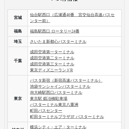
仙台駅西口（広瀬通40番 宮交仙台高速バスセ
宮城
ンター前）
福島
福島駅西口 ロータリー24番
埼玉
さいたま新都心バスターミナル
成田空港第一ターミナル
成田空港第二ターミナル
千葉
成田空港第三ターミナル
東京ディズニーランドR
バスタ新宿（新宿高速バスターミナル）
池袋サンシャインバスターミナル
JR大崎駅西口バスターミナル
東京
東京駅 鍛冶橋駐車場
バスターミナル東京八重洲
町田バスセンター
町田ターミナルプラザ1F バスターミナル
横浜シティ・エア・ターミナル