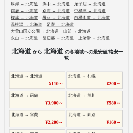
厚岸
→
北海道
浜中
→
北海道
弟子屈
→
北海道
鶴居
→
北海道
別海
→
北海道
中標津
→
北海道
標津
→
北海道
羅臼
→
北海道
白樺街道
→
北海道
温根湯
→
北海道
足寄
→
北海道
大雪山国立公園
→
北海道
山部
→
北海道
永山
→
北海道
留辺蘂
→
北海道
上渚滑
→
北海道
北海道
北海道
から
の各地域への最安値/格安一
覧
北海道
→
北海道
北海道
→
札幌
¥
110
～
¥
200
～
北海道
→
函館
北海道
→
旭川
¥
3,900
～
¥
580
～
北海道
→
室蘭
北海道
→
釧路
¥
2,200
～
¥
160
～