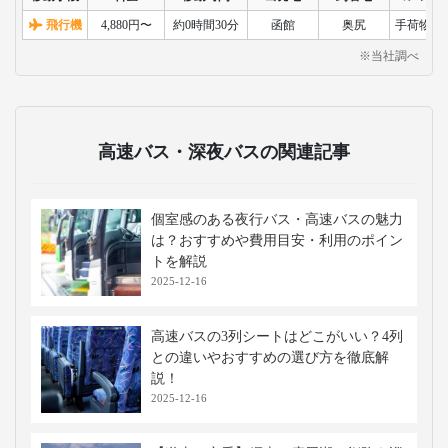
飛行機
4,880円〜
約0時間30分
函館
奥尻
手荷物検
※当社調べ
高速バス・深夜バスの関連記事
個室感のある夜行バス・高速バスの魅力
は？おすすめや費用目安・利用のポイン
トを解説
2025-12-16
高速バスの3列シートはどこがいい？4列
との違いやおすすめの選び方を徹底解
説！
2025-12-16