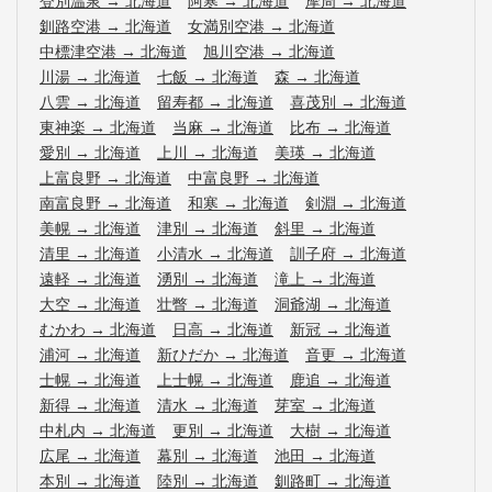
登別温泉
→
北海道
阿寒
→
北海道
摩周
→
北海道
釧路空港
→
北海道
女満別空港
→
北海道
中標津空港
→
北海道
旭川空港
→
北海道
川湯
→
北海道
七飯
→
北海道
森
→
北海道
八雲
→
北海道
留寿都
→
北海道
喜茂別
→
北海道
東神楽
→
北海道
当麻
→
北海道
比布
→
北海道
愛別
→
北海道
上川
→
北海道
美瑛
→
北海道
上富良野
→
北海道
中富良野
→
北海道
南富良野
→
北海道
和寒
→
北海道
剣淵
→
北海道
美幌
→
北海道
津別
→
北海道
斜里
→
北海道
清里
→
北海道
小清水
→
北海道
訓子府
→
北海道
遠軽
→
北海道
湧別
→
北海道
滝上
→
北海道
大空
→
北海道
壮瞥
→
北海道
洞爺湖
→
北海道
むかわ
→
北海道
日高
→
北海道
新冠
→
北海道
浦河
→
北海道
新ひだか
→
北海道
音更
→
北海道
士幌
→
北海道
上士幌
→
北海道
鹿追
→
北海道
新得
→
北海道
清水
→
北海道
芽室
→
北海道
中札内
→
北海道
更別
→
北海道
大樹
→
北海道
広尾
→
北海道
幕別
→
北海道
池田
→
北海道
本別
→
北海道
陸別
→
北海道
釧路町
→
北海道