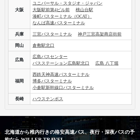
ユニバーサル・スタジオ・ジャパン
大阪
大阪駅前第4ビル前
桃山台駅
湊町バスターミナル（OCAT）
なんば高速バスターミナル
兵庫
三宮バスターミナル
神戸三宮高架商店街前
岡山
倉敷駅北口
広島バスセンター
広島
バスステーション広島駅北口
広島 八丁堀
西鉄天神高速バスターミナル
福岡
博多バスターミナル
小倉駅新幹線口バスターミナル
長崎
ハウステンボス
北海道から稚内行きの格安高速バス、夜行・深夜バスの予
約なら WILLER TRAVEL