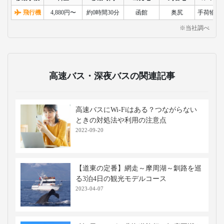
飛行機
4,880円〜
約0時間30分
函館
奥尻
手荷物検
※当社調べ
高速バス・深夜バスの関連記事
高速バスにWi-Fiはある？つながらない
ときの対処法や利用の注意点
2022-09-20
【道東の定番】網走～摩周湖～釧路を巡
る3泊4日の観光モデルコース
2023-04-07