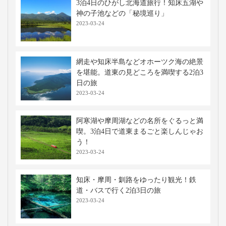
3泊4日のひがし北海道旅行！知床五湖や
神の子池などの「秘境巡り」
2023-03-24
網走や知床半島などオホーツク海の絶景
を堪能。道東の見どころを満喫する2泊3
日の旅
2023-03-24
阿寒湖や摩周湖などの名所をぐるっと満
喫。3泊4日で道東まるごと楽しんじゃお
う！
2023-03-24
知床・摩周・釧路をゆったり観光！鉄
道・バスで行く2泊3日の旅
2023-03-24