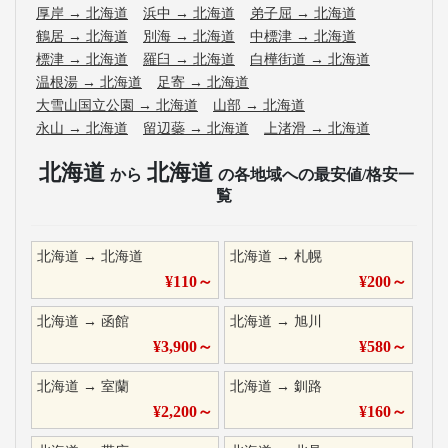
厚岸
→
北海道
浜中
→
北海道
弟子屈
→
北海道
鶴居
→
北海道
別海
→
北海道
中標津
→
北海道
標津
→
北海道
羅臼
→
北海道
白樺街道
→
北海道
温根湯
→
北海道
足寄
→
北海道
大雪山国立公園
→
北海道
山部
→
北海道
永山
→
北海道
留辺蘂
→
北海道
上渚滑
→
北海道
北海道
北海道
から
の各地域への最安値/格安一
覧
北海道
→
北海道
北海道
→
札幌
¥
110
～
¥
200
～
北海道
→
函館
北海道
→
旭川
¥
3,900
～
¥
580
～
北海道
→
室蘭
北海道
→
釧路
¥
2,200
～
¥
160
～