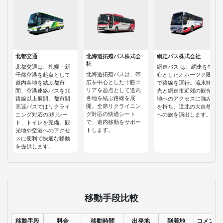
北都交通
北海道拓殖バス株式会
網走バス株式会社
社
北都交通は、札幌・新
網走バス は、網走を中
北海道拓殖バスは、帯
千歳空港を起点として
心としたオホーツク圏
広を中心とした十勝エ
道内各地を結ぶ都市
で路線を運行。流氷観
リアを起点として道内
間、空港連絡バスを10
光と網走市近郊の観光
各地を結ぶ路線を展
路線以上展開。都市間
地へのアクセスに強み
開。全席リクライニン
高速バスではリクライ
を持ち、道北の大自然
グ対応の快適シート
ニング対応の3列シー
への旅を演出します。
で、道内移動をサポー
ト、トイレを完備。観
トします。
光地や空港へのアクセ
スに便利で快適な移動
を提供します。
移動手段比較
移動手段
料金
移動時間
出発地
到着地
コメント