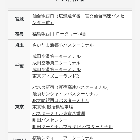
仙台駅西口（広瀬通40番 宮交仙台高速バスセ
宮城
ンター前）
福島
福島駅西口 ロータリー24番
埼玉
さいたま新都心バスターミナル
成田空港第一ターミナル
成田空港第二ターミナル
千葉
成田空港第三ターミナル
東京ディズニーランドR
バスタ新宿（新宿高速バスターミナル）
池袋サンシャインバスターミナル
JR大崎駅西口バスターミナル
東京
東京駅 鍛冶橋駐車場
バスターミナル東京八重洲
町田バスセンター
町田ターミナルプラザ1F バスターミナル
横浜シティ・エア・ターミナル