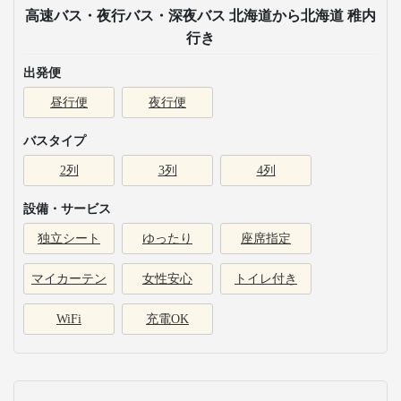
高速バス・夜行バス・深夜バス 北海道から北海道 稚内
行き
出発便
昼行便
夜行便
バスタイプ
2列
3列
4列
設備・サービス
独立シート
ゆったり
座席指定
マイカーテン
女性安心
トイレ付き
WiFi
充電OK