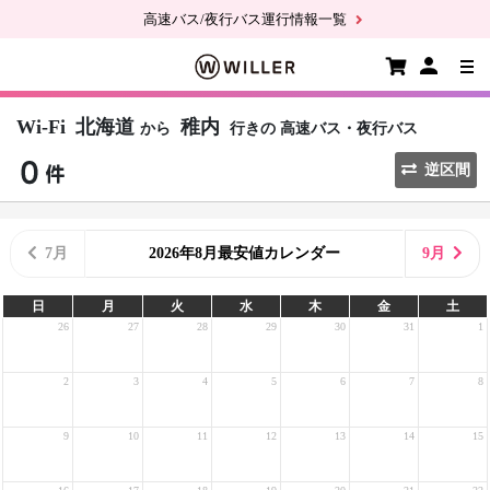
高速バス/夜行バス運行情報一覧
Wi-Fi
北海道
稚内
から
行きの
高速バス・夜行バス
逆区間
7月
2026年8月最安値カレンダー
9月
日
月
火
水
木
金
土
26
27
28
29
30
31
1
2
3
4
5
6
7
8
9
10
11
12
13
14
15