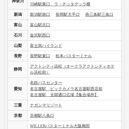
神奈川
川崎駅東口 ラ・チッタデッラ横
新潟
新潟駅南口
長岡駅大手口
燕三条駅三条口
富山
富山駅北口
石川
金沢駅西口
山梨
富士急ハイランド
長野
長野駅東口
松本バスターミナル
アクトシティ浜松（オークラアクトシティホテ
静岡
ル浜松前）
名鉄バスセンター
愛知
名古屋駅 ビックカメラ名古屋駅西店前
名古屋駅 太閤通口広場【集合場所】
三重
ナガシマリゾート
京都
京都駅八条口
WILLERバスターミナル大阪梅田