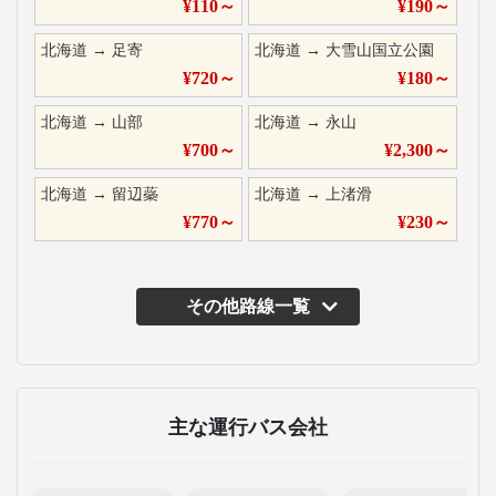
¥
110
～
¥
190
～
北海道
→
足寄
北海道
→
大雪山国立公園
¥
720
～
¥
180
～
北海道
→
山部
北海道
→
永山
¥
700
～
¥
2,300
～
北海道
→
留辺蘂
北海道
→
上渚滑
¥
770
～
¥
230
～
その他路線一覧
主な運行バス会社