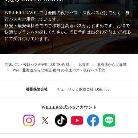
WILLER TRAVELでは全国の夜行バス・深夜バスだけでなく、昼
行バスもご用意しています。
格安・最安値料金でのご移動は高速バスがおすすめです。お得で
快適なプランをお探しください。当日予約は出発10分前までWEB
にて受け付けています。
高速バス・夜行バスのWILLER TRAVEL
北海道
北海道から北海道
Wi-Fi 北海道から北海道 稚内 の高速バス・夜行バス予約
引受保険会社
チューリッヒ保険会社
DSR-735
WILLER公式SNSアカウント