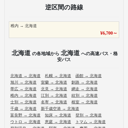
逆区間の路線
稚内
→
北海道
¥
6,700
～
北海道
北海道
の各地域から
への高速バス・格
安バス
北海道
→
北海道
札幌
→
北海道
函館
→
北海道
旭川
→
北海道
室蘭
→
北海道
釧路
→
北海道
帯広
→
北海道
北見
→
北海道
網走
→
北海道
稚内
→
北海道
江別
→
北海道
紋別
→
北海道
士別
→
北海道
名寄
→
北海道
根室
→
北海道
千歳
→
北海道
新千歳空港
→
北海道
富良野
→
北海道
知床
→
北海道
登別
→
北海道
ウトロ
→
北海道
恵庭
→
北海道
トマム
→
北海道