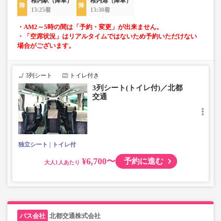
稚内駅（降車）
稚内港（降車）
13:25着
13:30着
・AM2～5時の間は「予約・変更」が出来ません。
・「空席状況」はリアルタイムではないため予約いただけない
場合がございます。
3列シート
トイレ付き
3列シート(トイレ付)／北都
交通
独立シート
トイレ付
¥6,700〜
予約に進む
大人
北都交通株式会社