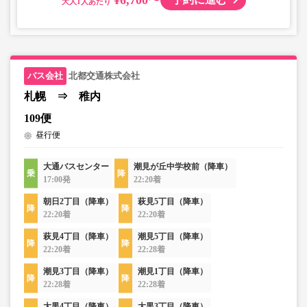
大人
北都交通株式会社
札幌 ⇒ 稚内
109便
昼行便
大通バスセンター
潮見が丘中学校前（降車）
17:00発
22:20着
朝日2丁目（降車）
萩見5丁目（降車）
22:20着
22:20着
萩見4丁目（降車）
潮見5丁目（降車）
22:20着
22:28着
潮見3丁目（降車）
潮見1丁目（降車）
22:28着
22:28着
大黒4丁目（降車）
大黒3丁目（降車）