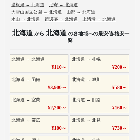
温根湯
→
北海道
足寄
→
北海道
大雪山国立公園
→
北海道
山部
→
北海道
永山
→
北海道
留辺蘂
→
北海道
上渚滑
→
北海道
北海道
北海道
から
の各地域への最安値/格安一
覧
北海道
→
北海道
北海道
→
札幌
¥
110
～
¥
200
～
北海道
→
函館
北海道
→
旭川
¥
3,900
～
¥
580
～
北海道
→
室蘭
北海道
→
釧路
¥
2,200
～
¥
160
～
北海道
→
帯広
北海道
→
北見
¥
180
～
¥
730
～