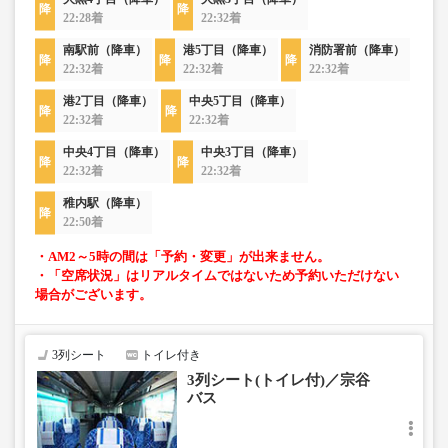
22:28着
22:32着
南駅前（降車）
港5丁目（降車）
消防署前（降車）
22:32着
22:32着
22:32着
港2丁目（降車）
中央5丁目（降車）
22:32着
22:32着
中央4丁目（降車）
中央3丁目（降車）
22:32着
22:32着
稚内駅（降車）
22:50着
・AM2～5時の間は「予約・変更」が出来ません。
・「空席状況」はリアルタイムではないため予約いただけない
場合がございます。
3列シート
トイレ付き
3列シート(トイレ付)／宗谷
バス