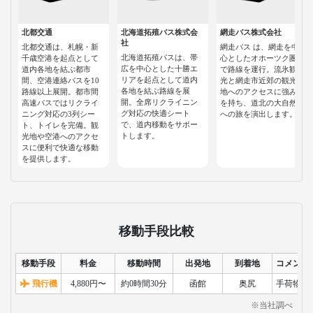
北都交通
北海道拓殖バス株式会
網走バス株式会社
社
北都交通は、札幌・新
網走バス は、網走を中
北海道拓殖バスは、帯
千歳空港を起点として
心としたオホーツク圏
広を中心とした十勝エ
道内各地を結ぶ都市
で路線を運行。流氷観
リアを起点として道内
間、空港連絡バスを10
光と網走市近郊の観光
各地を結ぶ路線を展
路線以上展開。都市間
地へのアクセスに強み
開。全席リクライニン
高速バスではリクライ
を持ち、道北の大自然
グ対応の快適シート
ニング対応の3列シー
への旅を演出します。
で、道内移動をサポー
ト、トイレを完備。観
トします。
光地や空港へのアクセ
スに便利で快適な移動
を提供します。
移動手段比較
移動手段
料金
移動時間
出発地
到着地
コメント
飛行機
4,880円〜
約0時間30分
函館
奥尻
手荷物検
※当社調べ