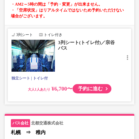
・AM2～5時の間は「予約・変更」が出来ません。
・「空席状況」はリアルタイムではないため予約いただけない
場合がございます。
3列シート
トイレ付き
3列シート(トイレ付)／宗谷
バス
独立シート
トイレ付
¥6,700〜
予約に進む
大人
北都交通株式会社
札幌 ⇒ 稚内