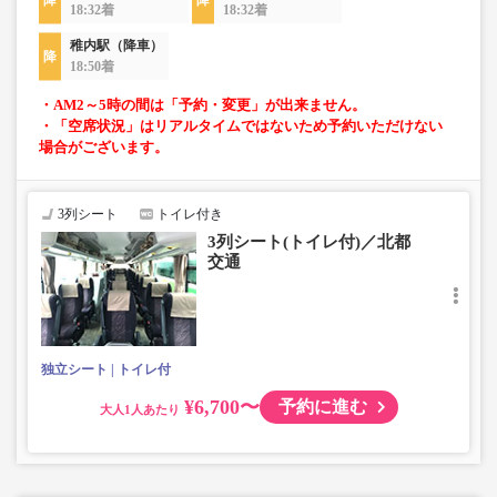
18:32着
18:32着
稚内駅（降車）
18:50着
・AM2～5時の間は「予約・変更」が出来ません。
・「空席状況」はリアルタイムではないため予約いただけない
場合がございます。
3列シート
トイレ付き
3列シート(トイレ付)／北都
交通
独立シート
トイレ付
¥6,700〜
予約に進む
大人