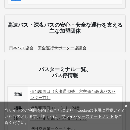
高速バス・深夜バスの安心・安全な運行を支える
主な加盟団体
日本バス協会
安全運行サポーター協議会
バスターミナル一覧、
バス停情報
仙台駅西口（広瀬通40番 宮交仙台高速バスセ
宮城
ンター前）
×
福島
福島駅西口 ロータリー24番
当サイトのご利用を続けることにより、Cookieの使用に同意いただ
いたものとします。詳しくは、
プライバシーステートメント
をご
埼玉
さいたま新都心バスターミナル
覧ください。
成田空港第一ターミナル