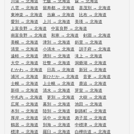
川湯
→
北海道
七飯
→
北海道
森
→
北海道
八雲
→
北海道
留寿都
→
北海道
喜茂別
→
北海道
東神楽
→
北海道
当麻
→
北海道
比布
→
北海道
愛別
→
北海道
上川
→
北海道
美瑛
→
北海道
上富良野
→
北海道
中富良野
→
北海道
南富良野
→
北海道
和寒
→
北海道
剣淵
→
北海道
美幌
→
北海道
津別
→
北海道
斜里
→
北海道
清里
→
北海道
小清水
→
北海道
訓子府
→
北海道
遠軽
→
北海道
湧別
→
北海道
滝上
→
北海道
大空
→
北海道
壮瞥
→
北海道
洞爺湖
→
北海道
むかわ
→
北海道
日高
→
北海道
新冠
→
北海道
浦河
→
北海道
新ひだか
→
北海道
音更
→
北海道
士幌
→
北海道
上士幌
→
北海道
鹿追
→
北海道
新得
→
北海道
清水
→
北海道
芽室
→
北海道
中札内
→
北海道
更別
→
北海道
大樹
→
北海道
広尾
→
北海道
幕別
→
北海道
池田
→
北海道
本別
→
北海道
陸別
→
北海道
釧路町
→
北海道
厚岸
→
北海道
浜中
→
北海道
弟子屈
→
北海道
鶴居
→
北海道
別海
→
北海道
中標津
→
北海道
標津
→
北海道
羅臼
→
北海道
白樺街道
→
北海道