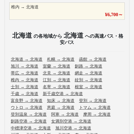
稚内
→
北海道
¥
6,700
～
北海道
北海道
の各地域から
への高速バス・格
安バス
北海道
→
北海道
札幌
→
北海道
函館
→
北海道
旭川
→
北海道
室蘭
→
北海道
釧路
→
北海道
帯広
→
北海道
北見
→
北海道
網走
→
北海道
稚内
→
北海道
江別
→
北海道
紋別
→
北海道
士別
→
北海道
名寄
→
北海道
根室
→
北海道
千歳
→
北海道
新千歳空港
→
北海道
富良野
→
北海道
知床
→
北海道
登別
→
北海道
ウトロ
→
北海道
恵庭
→
北海道
トマム
→
北海道
登別温泉
→
北海道
阿寒
→
北海道
摩周
→
北海道
釧路空港
→
北海道
女満別空港
→
北海道
中標津空港
→
北海道
旭川空港
→
北海道