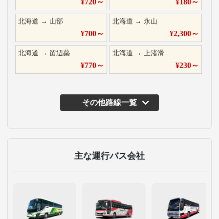
¥
720
～
¥
180
～
北海道
→
山部
北海道
→
永山
¥
700
～
¥
2,300
～
北海道
→
留辺蘂
北海道
→
上渚滑
¥
770
～
¥
230
～
その他路線一覧
主な運行バス会社