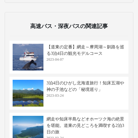
高速バス・深夜バスの関連記事
【道東の定番】網走～摩周湖～釧路を巡
る3泊4日の観光モデルコース
2023-04-07
3泊4日のひがし北海道旅行！知床五湖や
神の子池などの「秘境巡り」
2023-03-24
網走や知床半島などオホーツク海の絶景
を堪能。道東の見どころを満喫する2泊3
日の旅
2023-03-24