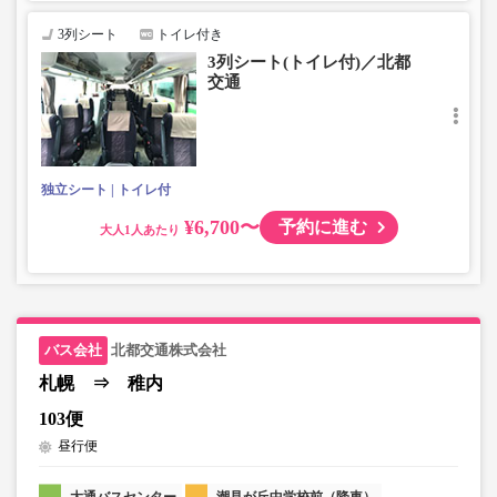
3列シート
トイレ付き
3列シート(トイレ付)／北都
交通
独立シート
トイレ付
¥6,700〜
予約に進む
大人
北都交通株式会社
札幌 ⇒ 稚内
103便
昼行便