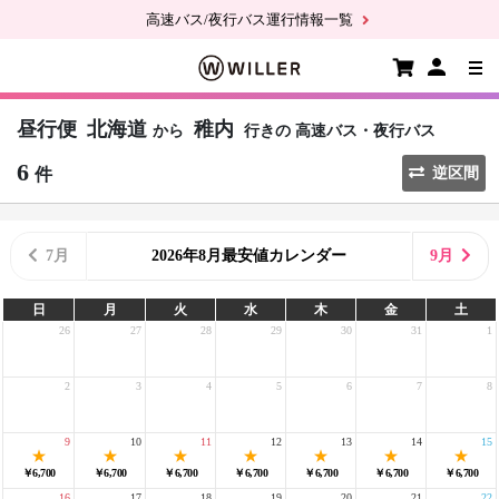
高速バス/夜行バス運行情報一覧
昼行便
北海道
稚内
から
行きの
高速バス・夜行バス
6
件
逆区間
7月
2026年8月最安値カレンダー
9月
日
月
火
水
木
金
土
26
27
28
29
30
31
1
2
3
4
5
6
7
8
9
10
11
12
13
14
15
￥6,700
￥6,700
￥6,700
￥6,700
￥6,700
￥6,700
￥6,700
16
17
18
19
20
21
22