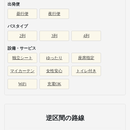
出発便
昼行便
夜行便
バスタイプ
2列
3列
4列
設備・サービス
独立シート
ゆったり
座席指定
マイカーテン
女性安心
トイレ付き
WiFi
充電OK
逆区間の路線