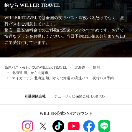
約なら WILLER TRAVEL
WILLER TRAVELでは全国の夜行バス・深夜バスだけでなく、昼
行バスもご用意しています。
格安・最安値料金でのご移動は高速バスがおすすめです。お得で
快適なプランをお探しください。当日予約は出発10分前までWEB
にて受け付けています。
高速バス・夜行バスのWILLER TRAVEL
北海道
旭川
北海道 旭川から北海道
マイカーテン 北海道 旭川から北海道 の高速バス・夜行バス予約
引受保険会社
チューリッヒ保険会社
DSR-735
WILLER公式SNSアカウント