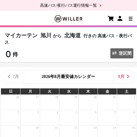
高速バス/夜行バス運行情報一覧
マイカーテン
旭川
北海道
から
行きの
高速バス・夜行バ
ス
逆区間
7月
2026年8月最安値カレンダー
9月
日
月
火
水
木
金
土
26
27
28
29
30
31
1
2
3
4
5
6
7
8
9
10
11
12
13
14
15