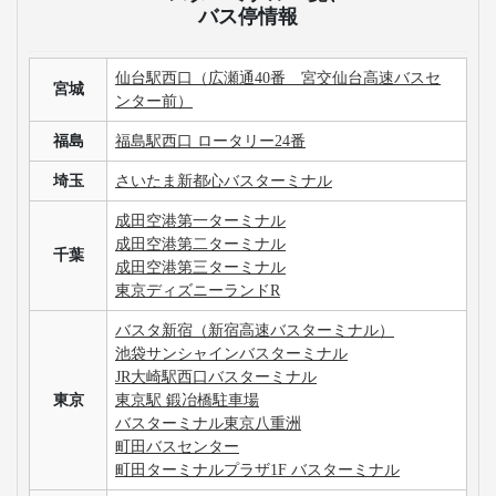
バス停情報
仙台駅西口（広瀬通40番 宮交仙台高速バスセ
宮城
ンター前）
福島
福島駅西口 ロータリー24番
埼玉
さいたま新都心バスターミナル
成田空港第一ターミナル
成田空港第二ターミナル
千葉
成田空港第三ターミナル
東京ディズニーランドR
バスタ新宿（新宿高速バスターミナル）
池袋サンシャインバスターミナル
JR大崎駅西口バスターミナル
東京
東京駅 鍛冶橋駐車場
バスターミナル東京八重洲
町田バスセンター
町田ターミナルプラザ1F バスターミナル