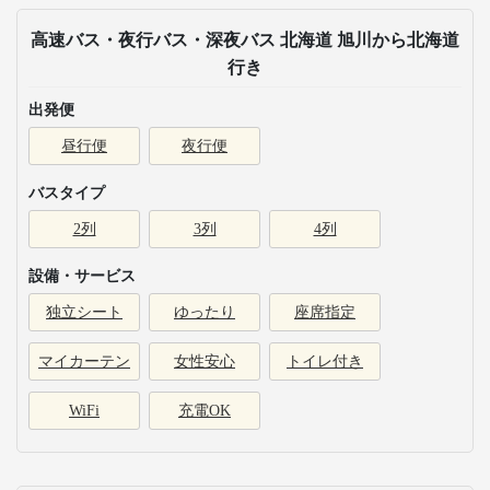
高速バス・夜行バス・深夜バス 北海道 旭川から北海道
行き
出発便
昼行便
夜行便
バスタイプ
2列
3列
4列
設備・サービス
独立シート
ゆったり
座席指定
マイカーテン
女性安心
トイレ付き
WiFi
充電OK