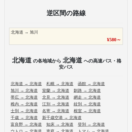
逆区間の路線
北海道
→
旭川
¥
580
～
北海道
北海道
の各地域から
への高速バス・格
安バス
北海道
→
北海道
札幌
→
北海道
函館
→
北海道
旭川
→
北海道
室蘭
→
北海道
釧路
→
北海道
帯広
→
北海道
北見
→
北海道
網走
→
北海道
稚内
→
北海道
江別
→
北海道
紋別
→
北海道
士別
→
北海道
名寄
→
北海道
根室
→
北海道
千歳
→
北海道
新千歳空港
→
北海道
富良野
→
北海道
知床
→
北海道
登別
→
北海道
ウトロ
→
北海道
恵庭
→
北海道
トマム
→
北海道