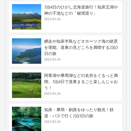
3泊4日のひがし北海道旅行！知床五湖や
神の子池などの「秘境巡り」
2023-03-24
網走や知床半島などオホーツク海の絶景
を堪能。道東の見どころを満喫する2泊3
日の旅
2023-03-24
阿寒湖や摩周湖などの名所をぐるっと満
喫。3泊4日で道東まるごと楽しんじゃお
う！
2023-03-24
知床・摩周・釧路をゆったり観光！鉄
道・バスで行く2泊3日の旅
2023-03-24