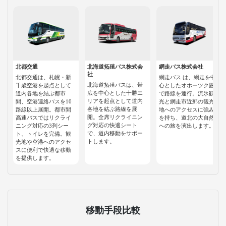
北都交通
北海道拓殖バス株式会
網走バス株式会社
社
北都交通は、札幌・新
網走バス は、網走を中
北海道拓殖バスは、帯
千歳空港を起点として
心としたオホーツク圏
広を中心とした十勝エ
道内各地を結ぶ都市
で路線を運行。流氷観
リアを起点として道内
間、空港連絡バスを10
光と網走市近郊の観光
各地を結ぶ路線を展
路線以上展開。都市間
地へのアクセスに強み
開。全席リクライニン
高速バスではリクライ
を持ち、道北の大自然
グ対応の快適シート
ニング対応の3列シー
への旅を演出します。
で、道内移動をサポー
ト、トイレを完備。観
トします。
光地や空港へのアクセ
スに便利で快適な移動
を提供します。
移動手段比較