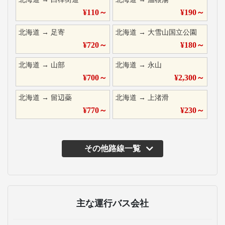
¥
110
～
¥
190
～
北海道
→
足寄
北海道
→
大雪山国立公園
¥
720
～
¥
180
～
北海道
→
山部
北海道
→
永山
¥
700
～
¥
2,300
～
北海道
→
留辺蘂
北海道
→
上渚滑
¥
770
～
¥
230
～
その他路線一覧
主な運行バス会社