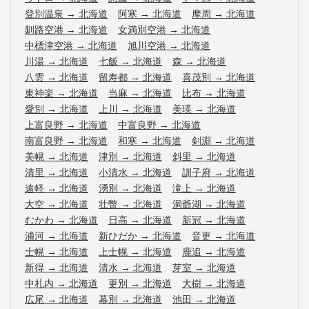
登別温泉
→
北海道
阿寒
→
北海道
摩周
→
北海道
釧路空港
→
北海道
女満別空港
→
北海道
中標津空港
→
北海道
旭川空港
→
北海道
川湯
→
北海道
七飯
→
北海道
森
→
北海道
八雲
→
北海道
留寿都
→
北海道
喜茂別
→
北海道
東神楽
→
北海道
当麻
→
北海道
比布
→
北海道
愛別
→
北海道
上川
→
北海道
美瑛
→
北海道
上富良野
→
北海道
中富良野
→
北海道
南富良野
→
北海道
和寒
→
北海道
剣淵
→
北海道
美幌
→
北海道
津別
→
北海道
斜里
→
北海道
清里
→
北海道
小清水
→
北海道
訓子府
→
北海道
遠軽
→
北海道
湧別
→
北海道
滝上
→
北海道
大空
→
北海道
壮瞥
→
北海道
洞爺湖
→
北海道
むかわ
→
北海道
日高
→
北海道
新冠
→
北海道
浦河
→
北海道
新ひだか
→
北海道
音更
→
北海道
士幌
→
北海道
上士幌
→
北海道
鹿追
→
北海道
新得
→
北海道
清水
→
北海道
芽室
→
北海道
中札内
→
北海道
更別
→
北海道
大樹
→
北海道
広尾
→
北海道
幕別
→
北海道
池田
→
北海道