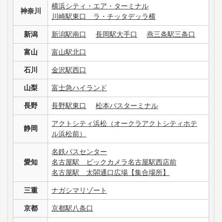
横浜シティ・エア・ターミナル
神奈川
川崎駅東口 ラ・チッタデッラ横
新潟
新潟駅南口
長岡駅大手口
燕三条駅三条口
富山
富山駅北口
石川
金沢駅西口
山梨
富士急ハイランド
長野
長野駅東口
松本バスターミナル
アクトシティ浜松（オークラアクトシティホテ
静岡
ル浜松前）
名鉄バスセンター
愛知
名古屋駅 ビックカメラ名古屋駅西店前
名古屋駅 太閤通口広場【集合場所】
三重
ナガシマリゾート
京都
京都駅八条口