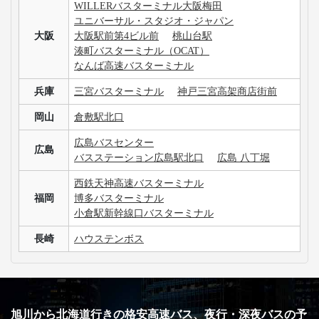
WILLERバスターミナル大阪梅田
ユニバーサル・スタジオ・ジャパン
大阪
大阪駅前第4ビル前
桃山台駅
湊町バスターミナル（OCAT）
なんば高速バスターミナル
兵庫
三宮バスターミナル
神戸三宮高架商店街前
岡山
倉敷駅北口
広島バスセンター
広島
バスステーション広島駅北口
広島 八丁堀
西鉄天神高速バスターミナル
福岡
博多バスターミナル
小倉駅新幹線口バスターミナル
長崎
ハウステンボス
旭川から北海道行きの格安高速バス、夜行・深夜バスの予