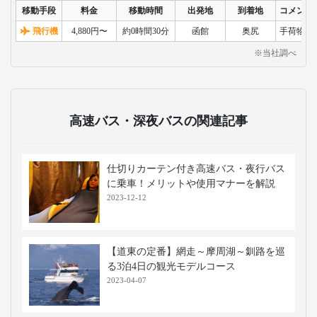
移動手段
料金
移動時間
出発地
到着地
コメント
飛行機
4,880円〜
約0時間30分
函館
奥尻
手荷物検
※当社調べ
高速バス・深夜バスの関連記事
仕切りカーテン付き高速バス・夜行バス
に乗車！メリットや使用マナーを解説
2023-12-12
【道東の定番】網走～摩周湖～釧路を巡
る3泊4日の観光モデルコース
2023-04-07