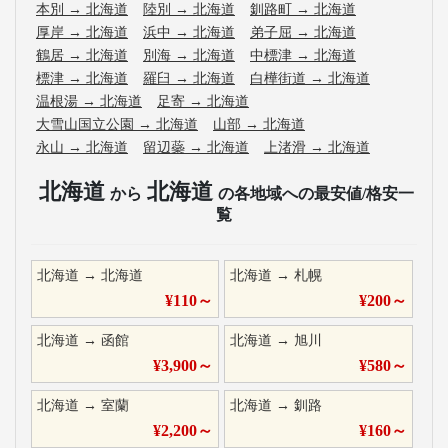
本別
→
北海道
陸別
→
北海道
釧路町
→
北海道
厚岸
→
北海道
浜中
→
北海道
弟子屈
→
北海道
鶴居
→
北海道
別海
→
北海道
中標津
→
北海道
標津
→
北海道
羅臼
→
北海道
白樺街道
→
北海道
温根湯
→
北海道
足寄
→
北海道
大雪山国立公園
→
北海道
山部
→
北海道
永山
→
北海道
留辺蘂
→
北海道
上渚滑
→
北海道
北海道
北海道
から
の各地域への最安値/格安一
覧
北海道
→
北海道
北海道
→
札幌
¥
110
～
¥
200
～
北海道
→
函館
北海道
→
旭川
¥
3,900
～
¥
580
～
北海道
→
室蘭
北海道
→
釧路
¥
2,200
～
¥
160
～