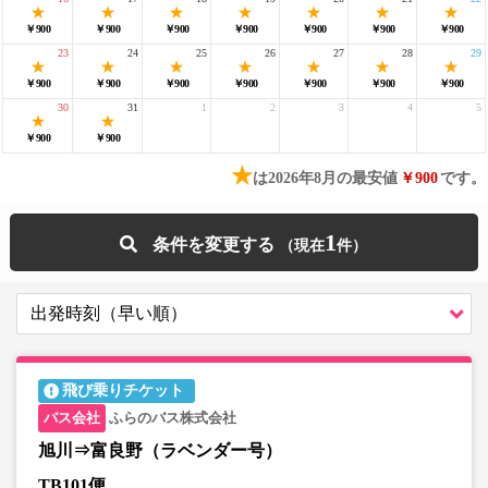
￥900
￥900
￥900
￥900
￥900
￥900
￥900
23
24
25
26
27
28
29
￥900
￥900
￥900
￥900
￥900
￥900
￥900
30
31
1
2
3
4
5
￥900
￥900
★
は2026年8月の最安値
￥900
です。
1
条件を変更する
飛び乗りチケット
ふらのバス株式会社
旭川⇒富良野（ラベンダー号）
TB101便