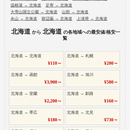
温根湯
→
北海道
足寄
→
北海道
大雪山国立公園
→
北海道
山部
→
北海道
永山
→
北海道
留辺蘂
→
北海道
上渚滑
→
北海道
北海道
北海道
から
の各地域への最安値/格安一
覧
北海道
→
北海道
北海道
→
札幌
¥
110
～
¥
200
～
北海道
→
函館
北海道
→
旭川
¥
3,900
～
¥
580
～
北海道
→
室蘭
北海道
→
釧路
¥
2,200
～
¥
160
～
北海道
→
帯広
北海道
→
北見
¥
180
～
¥
730
～