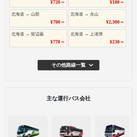
¥
720
～
¥
180
～
北海道
→
山部
北海道
→
永山
¥
700
～
¥
2,300
～
北海道
→
留辺蘂
北海道
→
上渚滑
¥
770
～
¥
230
～
その他路線一覧
主な運行バス会社