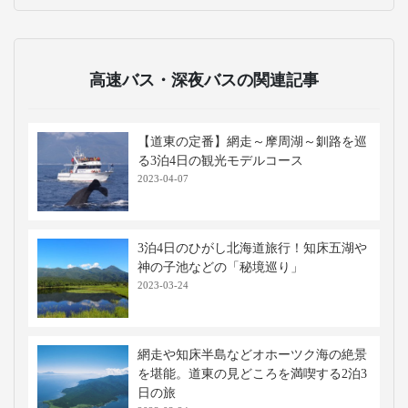
高速バス・深夜バスの関連記事
【道東の定番】網走～摩周湖～釧路を巡
る3泊4日の観光モデルコース
2023-04-07
3泊4日のひがし北海道旅行！知床五湖や
神の子池などの「秘境巡り」
2023-03-24
網走や知床半島などオホーツク海の絶景
を堪能。道東の見どころを満喫する2泊3
日の旅