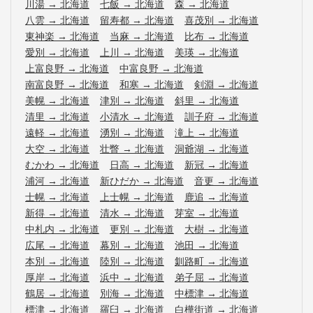
川湯
→
北海道
七飯
→
北海道
森
→
北海道
八雲
→
北海道
留寿都
→
北海道
喜茂別
→
北海道
東神楽
→
北海道
当麻
→
北海道
比布
→
北海道
愛別
→
北海道
上川
→
北海道
美瑛
→
北海道
上富良野
→
北海道
中富良野
→
北海道
南富良野
→
北海道
和寒
→
北海道
剣淵
→
北海道
美幌
→
北海道
津別
→
北海道
斜里
→
北海道
清里
→
北海道
小清水
→
北海道
訓子府
→
北海道
遠軽
→
北海道
湧別
→
北海道
滝上
→
北海道
大空
→
北海道
壮瞥
→
北海道
洞爺湖
→
北海道
むかわ
→
北海道
日高
→
北海道
新冠
→
北海道
浦河
→
北海道
新ひだか
→
北海道
音更
→
北海道
士幌
→
北海道
上士幌
→
北海道
鹿追
→
北海道
新得
→
北海道
清水
→
北海道
芽室
→
北海道
中札内
→
北海道
更別
→
北海道
大樹
→
北海道
広尾
→
北海道
幕別
→
北海道
池田
→
北海道
本別
→
北海道
陸別
→
北海道
釧路町
→
北海道
厚岸
→
北海道
浜中
→
北海道
弟子屈
→
北海道
鶴居
→
北海道
別海
→
北海道
中標津
→
北海道
標津
→
北海道
羅臼
→
北海道
白樺街道
→
北海道