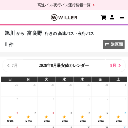
高速バス/夜行バス運行情報一覧
旭川
富良野
から
行きの
高速バス・夜行バス
1
件
逆区間
7月
2026年8月最安値カレンダー
9月
日
月
火
水
木
金
土
26
27
28
29
30
31
1
2
3
4
5
6
7
8
9
10
11
12
13
14
15
￥900
￥900
￥900
￥900
￥900
￥900
￥900
16
17
18
19
20
21
22