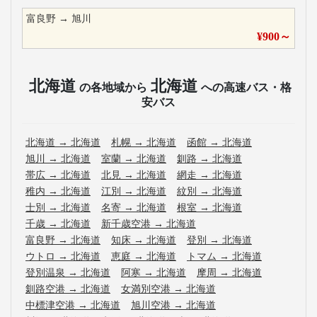
富良野
→
旭川
¥
900
～
北海道
北海道
の各地域から
への高速バス・格
安バス
北海道
→
北海道
札幌
→
北海道
函館
→
北海道
旭川
→
北海道
室蘭
→
北海道
釧路
→
北海道
帯広
→
北海道
北見
→
北海道
網走
→
北海道
稚内
→
北海道
江別
→
北海道
紋別
→
北海道
士別
→
北海道
名寄
→
北海道
根室
→
北海道
千歳
→
北海道
新千歳空港
→
北海道
富良野
→
北海道
知床
→
北海道
登別
→
北海道
ウトロ
→
北海道
恵庭
→
北海道
トマム
→
北海道
登別温泉
→
北海道
阿寒
→
北海道
摩周
→
北海道
釧路空港
→
北海道
女満別空港
→
北海道
中標津空港
→
北海道
旭川空港
→
北海道