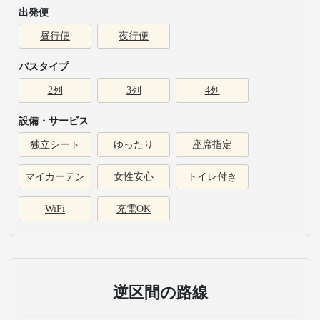
出発便
昼行便
夜行便
バスタイプ
2列
3列
4列
設備・サービス
独立シート
ゆったり
座席指定
マイカーテン
女性安心
トイレ付き
WiFi
充電OK
逆区間の路線