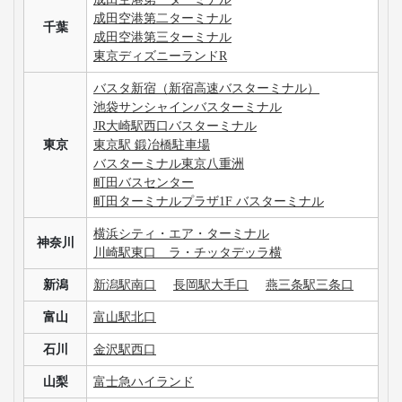
成田空港第二ターミナル
千葉
成田空港第三ターミナル
東京ディズニーランドR
バスタ新宿（新宿高速バスターミナル）
池袋サンシャインバスターミナル
JR大崎駅西口バスターミナル
東京
東京駅 鍛冶橋駐車場
バスターミナル東京八重洲
町田バスセンター
町田ターミナルプラザ1F バスターミナル
横浜シティ・エア・ターミナル
神奈川
川崎駅東口 ラ・チッタデッラ横
新潟
新潟駅南口
長岡駅大手口
燕三条駅三条口
富山
富山駅北口
石川
金沢駅西口
山梨
富士急ハイランド