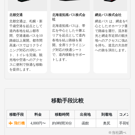
北都交通
北海道拓殖バス株式会
網走バス株式会社
社
北都交通は、札幌・新
網走バス は、網走を中
北海道拓殖バスは、帯
千歳空港を起点として
心としたオホーツク圏
広を中心とした十勝エ
道内各地を結ぶ都市
で路線を運行。流氷観
リアを起点として道内
間、空港連絡バスを10
光と網走市近郊の観光
各地を結ぶ路線を展
路線以上展開。都市間
地へのアクセスに強み
開。全席リクライニン
高速バスではリクライ
を持ち、道北の大自然
グ対応の快適シート
ニング対応の3列シー
への旅を演出します。
で、道内移動をサポー
ト、トイレを完備。観
トします。
光地や空港へのアクセ
スに便利で快適な移動
を提供します。
移動手段比較
移動手段
料金
移動時間
出発地
到着地
コメント
飛行機
4,880円〜
約0時間30分
函館
奥尻
手荷物検
※当社調べ