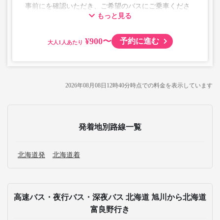
事前に
を確認いただき、ご希望のバスにご乗車くださ
もっと見る
い。
・なお、混雑状況によりご乗車いただけない場合があるな
ど、座席の確保をお約束するものではありません。
¥900〜
予約に進む
大人
2026年08月08日12時40分
時点での料金を表示しています
発着地別路線一覧
北海道発
北海道着
高速バス・夜行バス・深夜バス 北海道 旭川から北海道
富良野行き