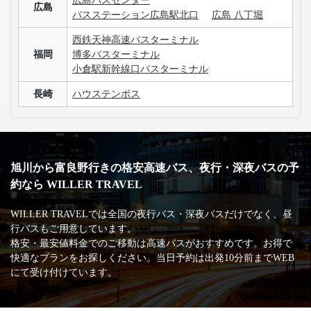
広島バスセンター
広島
バスステーション広島駅北口
広島 八丁堀
西鉄天神高速バスターミナル
福岡
博多バスターミナル
小倉駅新幹線口バスターミナル
長崎
ハウステンボス
旭川から富良野行きの格安高速バス、夜行・深夜バスの予
約なら WILLER TRAVEL
WILLER TRAVELでは全国の夜行バス・深夜バスだけでなく、昼
行バスもご用意しています。
格安・最安値料金でのご移動は高速バスがおすすめです。お得で
快適なプランをお探しください。当日予約は出発10分前までWEB
にて受け付けています。