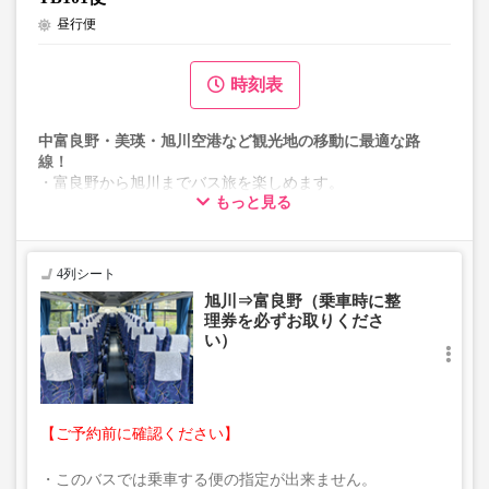
昼行便
時刻表
中富良野・美瑛・旭川空港など観光地の移動に最適な路
線！
・富良野から旭川までバス旅を楽しめます。
もっと見る
※乗車の際は必ず整理券をお取り下さい
※お座席の予約は承っておりません。
※事前にチケットの購入が可能です。
※航空便・JRなどとの接続はございません。
4列シート
旭川⇒富良野（乗車時に整
理券を必ずお取りくださ
い）
【ご予約前に確認ください】
・このバスでは乗車する便の指定が出来ません。