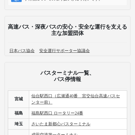
高速バス・深夜バスの安心・安全な運行を支える
主な加盟団体
日本バス協会
安全運行サポーター協議会
バスターミナル一覧、
バス停情報
仙台駅西口（広瀬通40番 宮交仙台高速バスセ
宮城
ンター前）
福島
福島駅西口 ロータリー24番
埼玉
さいたま新都心バスターミナル
成田空港第一ターミナル