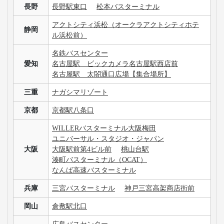
長野
長野駅東口
松本バスターミナル
アクトシティ浜松（オークラアクトシティホテ
静岡
ル浜松前）
名鉄バスセンター
愛知
名古屋駅 ビックカメラ名古屋駅西店前
名古屋駅 太閤通口広場【集合場所】
三重
ナガシマリゾート
京都
京都駅八条口
WILLERバスターミナル大阪梅田
ユニバーサル・スタジオ・ジャパン
大阪
大阪駅前第4ビル前
桃山台駅
湊町バスターミナル（OCAT）
なんば高速バスターミナル
兵庫
三宮バスターミナル
神戸三宮高架商店街前
岡山
倉敷駅北口