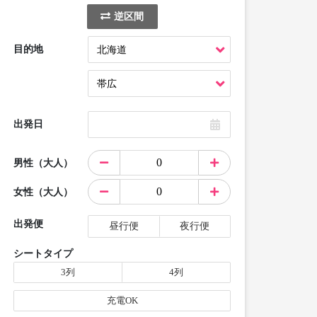
逆区間
目的地
出発日
男性（大人）
女性（大人）
出発便
昼行便
夜行便
シートタイプ
3列
4列
充電OK