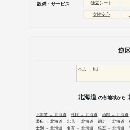
独立シート
設備・サービス
女性安心
逆
帯広
→
旭川
北海道
の各地域から
北海道
→
北海道
札幌
→
北海道
函館
→
北海道
帯広
→
北海道
北見
→
北海道
網走
→
北海道
士別
→
北海道
名寄
→
北海道
根室
→
北海道