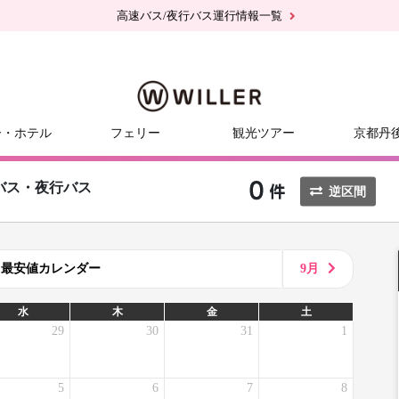
高速バス/夜行バス運行情報一覧
ー・ホテル
フェリー
観光ツアー
京都丹
バス・夜行バス
逆区間
8月最安値カレンダー
9月
水
木
金
土
29
30
31
1
5
6
7
8