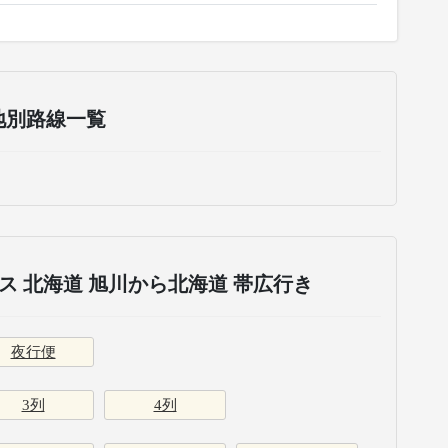
地別路線一覧
 北海道 旭川から北海道 帯広行き
夜行便
3列
4列