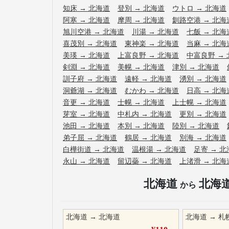
知床
→
北海道
登別
→
北海道
ウトロ
→
北海道
阿寒
→
北海道
摩周
→
北海道
釧路空港
→
北海
旭川空港
→
北海道
川湯
→
北海道
七飯
→
北海
喜茂別
→
北海道
東神楽
→
北海道
当麻
→
北海
美瑛
→
北海道
上富良野
→
北海道
中富良野
→
剣淵
→
北海道
美幌
→
北海道
津別
→
北海道
訓子府
→
北海道
遠軽
→
北海道
湧別
→
北海道
洞爺湖
→
北海道
むかわ
→
北海道
日高
→
北海
音更
→
北海道
士幌
→
北海道
上士幌
→
北海道
芽室
→
北海道
中札内
→
北海道
更別
→
北海道
池田
→
北海道
本別
→
北海道
陸別
→
北海道
弟子屈
→
北海道
鶴居
→
北海道
別海
→
北海道
白樺街道
→
北海道
温根湯
→
北海道
足寄
→
北
永山
→
北海道
留辺蘂
→
北海道
上渚滑
→
北海
北海道
北海
から
北海道
→
北海道
北海道
→
札