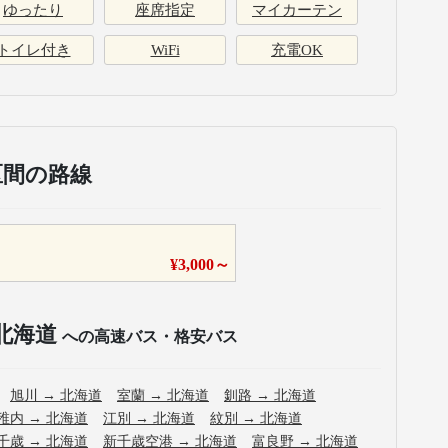
ゆったり
座席指定
マイカーテン
トイレ付き
WiFi
充電OK
区間の路線
¥
3,000
～
北海道
への高速バス・格安バス
旭川
→
北海道
室蘭
→
北海道
釧路
→
北海道
稚内
→
北海道
江別
→
北海道
紋別
→
北海道
千歳
→
北海道
新千歳空港
→
北海道
富良野
→
北海道