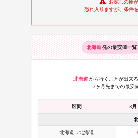
お探しの便が
恐れ入りますが、条件
北海道
発の最安値
一覧
北海道
から
行くことが出来る
3ヶ月先までの最安
区間
8月
北海道→北海道