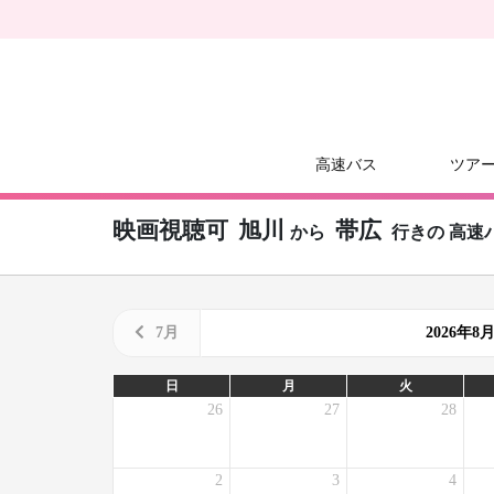
高速バス
ツア
映画視聴可
旭川
帯広
から
行きの
高速
7月
2026年
日
月
火
26
27
28
2
3
4