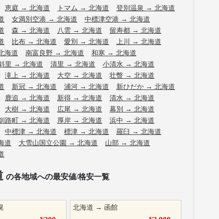
恵庭
→
北海道
トマム
→
北海道
登別温泉
→
北海道
道
女満別空港
→
北海道
中標津空港
→
北海道
道
森
→
北海道
八雲
→
北海道
留寿都
→
北海道
道
比布
→
北海道
愛別
→
北海道
上川
→
北海道
北海道
南富良野
→
北海道
和寒
→
北海道
斜里
→
北海道
清里
→
北海道
小清水
→
北海道
滝上
→
北海道
大空
→
北海道
壮瞥
→
北海道
道
新冠
→
北海道
浦河
→
北海道
新ひだか
→
北海道
鹿追
→
北海道
新得
→
北海道
清水
→
北海道
大樹
→
北海道
広尾
→
北海道
幕別
→
北海道
釧路町
→
北海道
厚岸
→
北海道
浜中
→
北海道
中標津
→
北海道
標津
→
北海道
羅臼
→
北海道
海道
大雪山国立公園
→
北海道
山部
→
北海道
道
道
の各地域への最安値/格安一覧
幌
北海道
→
函館