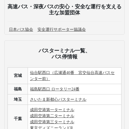
高速バス・深夜バスの安心・安全な運行を支える
主な加盟団体
日本バス協会
安全運行サポーター協議会
バスターミナル一覧、
バス停情報
仙台駅西口（広瀬通40番 宮交仙台高速バスセ
宮城
ンター前）
福島
福島駅西口 ロータリー24番
埼玉
さいたま新都心バスターミナル
成田空港第一ターミナル
成田空港第二ターミナル
千葉
成田空港第三ターミナル
東京ディズニーランドR