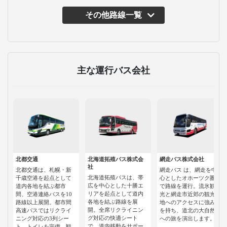
その他路線一覧
主な運行バス会社
北都交通
北海道拓殖バス株式会
網走バス株式会社
社
北都交通は、札幌・新
網走バス は、網走を中
北海道拓殖バスは、帯
千歳空港を起点として
心としたオホーツク圏
広を中心とした十勝エ
道内各地を結ぶ都市
で路線を運行。流氷観
リアを起点として道内
間、空港連絡バスを10
光と網走市近郊の観光
各地を結ぶ路線を展
路線以上展開。都市間
地へのアクセスに強み
開。全席リクライニン
高速バスではリクライ
を持ち、道北の大自然
グ対応の快適シート
ニング対応の3列シー
への旅を演出します。
で、道内移動をサポー
ト、トイレを完備。観