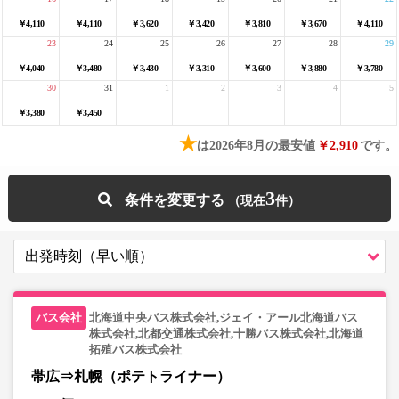
￥4,110
￥4,110
￥3,620
￥3,420
￥3,810
￥3,670
￥4,110
23
24
25
26
27
28
29
￥4,040
￥3,480
￥3,430
￥3,310
￥3,600
￥3,880
￥3,780
30
31
1
2
3
4
5
￥3,380
￥3,450
★
は2026年8月の最安値
￥2,910
です。
3
条件を変更する
北海道中央バス株式会社,ジェイ・アール北海道バス
株式会社,北都交通株式会社,十勝バス株式会社,北海道
拓殖バス株式会社
帯広⇒札幌（ポテトライナー）