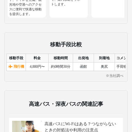
トします。
光地や空港へのアクセ
スに便利で快適な移動
を提供します。
移動手段比較
移動手段
料金
移動時間
出発地
到着地
コメント
飛行機
4,880円〜
約0時間30分
函館
奥尻
手荷物検
※当社調べ
高速バス・深夜バスの関連記事
高速バスにWi-Fiはある？つながらない
ときの対処法や利用の注意点