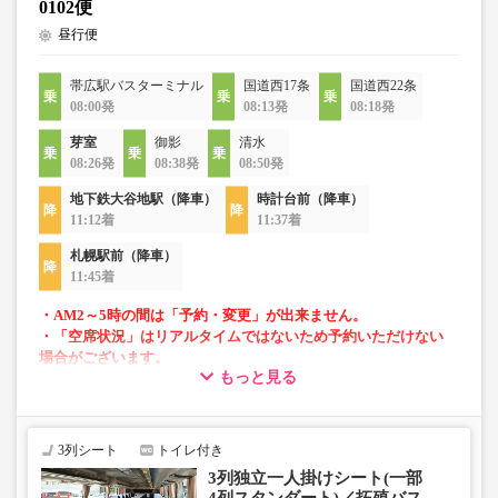
0102便
昼行便
帯広駅バスターミナル
国道西17条
国道西22条
08:00発
08:13発
08:18発
芽室
御影
清水
08:26発
08:38発
08:50発
地下鉄大谷地駅（降車）
時計台前（降車）
11:12着
11:37着
札幌駅前（降車）
11:45着
・AM2～5時の間は「予約・変更」が出来ません。
・「空席状況」はリアルタイムではないため予約いただけない
場合がございます。
もっと見る
・1部車両は後方座席は4列シートとなっております。座席指定
はできませんのでご了承ください。
・車内トイレ完備で長旅でも安心。
3列シート
トイレ付き
・フリーWi-Fiが利用可能。
3列独立一人掛けシート(一部
・車内は常時換気し、清掃・除菌を徹底。