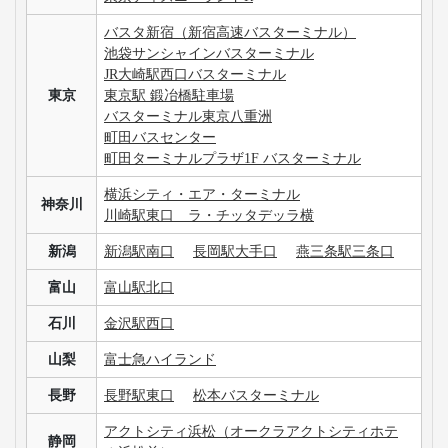
バスタ新宿（新宿高速バスターミナル）
池袋サンシャインバスターミナル
JR大崎駅西口バスターミナル
東京
東京駅 鍛冶橋駐車場
バスターミナル東京八重洲
町田バスセンター
町田ターミナルプラザ1F バスターミナル
横浜シティ・エア・ターミナル
神奈川
川崎駅東口 ラ・チッタデッラ横
新潟
新潟駅南口
長岡駅大手口
燕三条駅三条口
富山
富山駅北口
石川
金沢駅西口
山梨
富士急ハイランド
長野
長野駅東口
松本バスターミナル
アクトシティ浜松（オークラアクトシティホテ
静岡