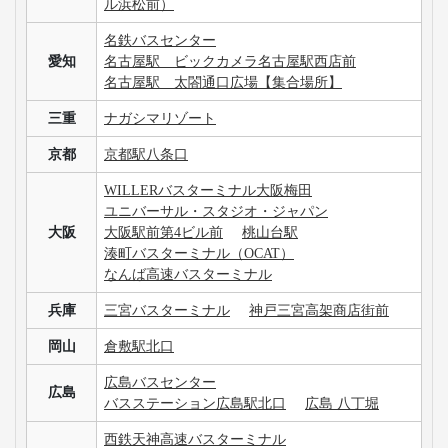
ル浜松前）
名鉄バスセンター
愛知
名古屋駅 ビックカメラ名古屋駅西店前
名古屋駅 太閤通口広場【集合場所】
三重
ナガシマリゾート
京都
京都駅八条口
WILLERバスターミナル大阪梅田
ユニバーサル・スタジオ・ジャパン
大阪
大阪駅前第4ビル前
桃山台駅
湊町バスターミナル（OCAT）
なんば高速バスターミナル
兵庫
三宮バスターミナル
神戸三宮高架商店街前
岡山
倉敷駅北口
広島バスセンター
広島
バスステーション広島駅北口
広島 八丁堀
西鉄天神高速バスターミナル