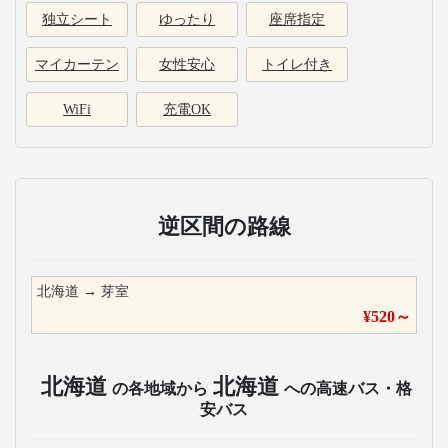
独立シート
ゆったり
座席指定
マイカーテン
女性安心
トイレ付き
WiFi
充電OK
逆区間の路線
北海道
→
芽室
¥
520
～
北海道
北海道
の各地域から
への高速バス・格
安バス