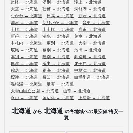
遠軽
→
北海道
湧別
→
北海道
滝上
→
北海道
大空
→
北海道
壮瞥
→
北海道
洞爺湖
→
北海道
むかわ
→
北海道
日高
→
北海道
新冠
→
北海道
浦河
→
北海道
新ひだか
→
北海道
音更
→
北海道
士幌
→
北海道
上士幌
→
北海道
鹿追
→
北海道
新得
→
北海道
清水
→
北海道
芽室
→
北海道
中札内
→
北海道
更別
→
北海道
大樹
→
北海道
広尾
→
北海道
幕別
→
北海道
池田
→
北海道
本別
→
北海道
陸別
→
北海道
釧路町
→
北海道
厚岸
→
北海道
浜中
→
北海道
弟子屈
→
北海道
鶴居
→
北海道
別海
→
北海道
中標津
→
北海道
標津
→
北海道
羅臼
→
北海道
白樺街道
→
北海道
温根湯
→
北海道
足寄
→
北海道
大雪山国立公園
→
北海道
山部
→
北海道
永山
→
北海道
留辺蘂
→
北海道
上渚滑
→
北海道
北海道
北海道
から
の各地域への最安値/格安一
覧