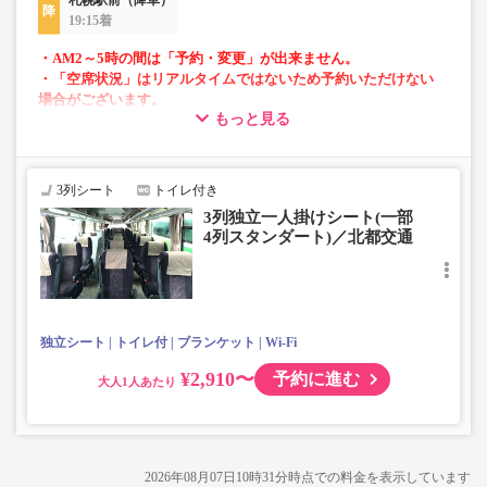
札幌駅前（降車）
19:15着
・AM2～5時の間は「予約・変更」が出来ません。
・「空席状況」はリアルタイムではないため予約いただけない
場合がございます。
もっと見る
・1部車両は後方座席は4列シートとなっております。座席指定
はできませんのでご了承ください。
・車内トイレ完備で長旅でも安心。
3列シート
トイレ付き
・フリーWi-Fiが利用可能。
3列独立一人掛けシート(一部
・車内は常時換気し、清掃・除菌を徹底。
4列スタンダート)／北都交通
独立シート
トイレ付
ブランケット
Wi-Fi
¥2,910〜
予約に進む
大人
2026年08月07日10時31分
時点での料金を表示しています