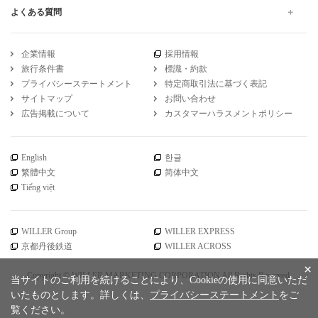
よくある質問
企業情報
採用情報
旅行条件書
標識・約款
プライバシーステートメント
特定商取引法に基づく表記
サイトマップ
お問い合わせ
広告掲載について
カスタマーハラスメントポリシー
English
한글
繁體中文
简体中文
Tiếng việt
WILLER Group
WILLER EXPRESS
京都丹後鉄道
WILLER ACROSS
×
Copyright © WILLER MARKETING CORPORATION All Rights Reserved.
当サイトのご利用を続けることにより、Cookieの使用に同意いただ
いたものとします。詳しくは、
プライバシーステートメント
をご
覧ください。