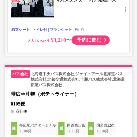
4列スタンダート)／拓殖バス
独立シート
トイレ付
ブランケット
Wi-Fi
¥3,210〜
予約に進む
大人
北海道中央バス株式会社,ジェイ・アール北海道バス
株式会社,北都交通株式会社,十勝バス株式会社,北海道
拓殖バス株式会社
帯広⇒札幌（ポテトライナー）
0105便
昼行便
帯広駅バスターミナル
国道西17条
国道西22条
11:00発
11:13発
11:18発