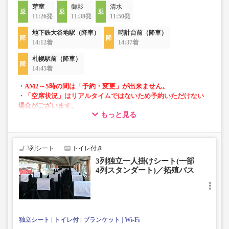
芽室
御影
清水
11:26発
11:38発
11:50発
地下鉄大谷地駅（降車）
時計台前（降車）
14:12着
14:37着
札幌駅前（降車）
14:45着
・AM2～5時の間は「予約・変更」が出来ません。
・「空席状況」はリアルタイムではないため予約いただけない
場合がございます。
もっと見る
・1部車両は後方座席は4列シートとなっております。座席指定
はできませんのでご了承ください。
・車内トイレ完備で長旅でも安心。
3列シート
トイレ付き
・フリーWi-Fiが利用可能。
3列独立一人掛けシート(一部
・車内は常時換気し、清掃・除菌を徹底。
4列スタンダート)／拓殖バス
独立シート
トイレ付
ブランケット
Wi-Fi