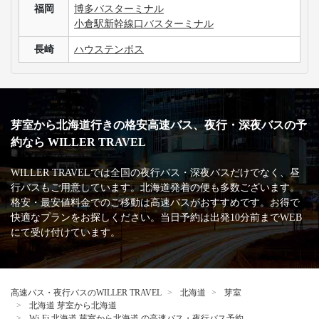
福岡
博多バスターミナル
小倉駅新幹線口バスターミナル
長崎
ハウステンボス
芽室から北海道行きの格安高速バス、夜行・深夜バスの予
約なら WILLER TRAVEL
WILLER TRAVELでは全国の夜行バス・深夜バスだけでなく、昼
行バスもご用意しています。北海道発着の便も多数ございます。
格安・最安値料金でのご移動は高速バスがおすすめです。お得で
快適なプランをお探しください。当日予約は出発10分前までWEB
にて受け付けています。
高速バス・夜行バスのWILLER TRAVEL
北海道
芽室
北海道 芽室から北海道
Wi-Fi 北海道 芽室から北海道 の高速バス・夜行バス予約