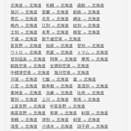
北海道
→
北海道
札幌
→
北海道
函館
→
北海道
旭川
→
北海道
室蘭
→
北海道
釧路
→
北海道
帯広
→
北海道
北見
→
北海道
網走
→
北海道
稚内
→
北海道
江別
→
北海道
紋別
→
北海道
士別
→
北海道
名寄
→
北海道
根室
→
北海道
千歳
→
北海道
新千歳空港
→
北海道
富良野
→
北海道
知床
→
北海道
登別
→
北海道
ウトロ
→
北海道
恵庭
→
北海道
トマム
→
北海道
登別温泉
→
北海道
阿寒
→
北海道
摩周
→
北海道
釧路空港
→
北海道
女満別空港
→
北海道
中標津空港
→
北海道
旭川空港
→
北海道
川湯
→
北海道
七飯
→
北海道
森
→
北海道
八雲
→
北海道
留寿都
→
北海道
喜茂別
→
北海道
東神楽
→
北海道
当麻
→
北海道
比布
→
北海道
愛別
→
北海道
上川
→
北海道
美瑛
→
北海道
上富良野
→
北海道
中富良野
→
北海道
南富良野
→
北海道
和寒
→
北海道
剣淵
→
北海道
美幌
→
北海道
津別
→
北海道
斜里
→
北海道
清里
→
北海道
小清水
→
北海道
訓子府
→
北海道