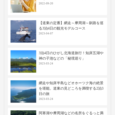
2022-09-20
【道東の定番】網走～摩周湖～釧路を巡
る3泊4日の観光モデルコース
2023-04-07
3泊4日のひがし北海道旅行！知床五湖や
神の子池などの「秘境巡り」
2023-03-24
網走や知床半島などオホーツク海の絶景
を堪能。道東の見どころを満喫する2泊3
日の旅
2023-03-24
阿寒湖や摩周湖などの名所をぐるっと満