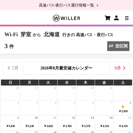
高速バス/夜行バス運行情報一覧
Wi-Fi
芽室
北海道
から
行きの
高速バス・夜行バス
3
件
逆区間
7月
2026年8月最安値カレンダー
9月
日
月
火
水
木
金
土
26
27
28
29
30
31
1
2
3
4
5
6
7
8
￥2,910
9
10
11
12
13
14
15
￥3,450
￥3,210
￥3,620
￥3,760
￥3,570
￥4,110
￥4,110
16
17
18
19
20
21
22