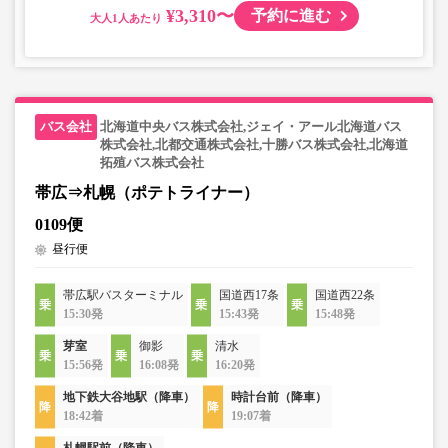
¥3,310〜
予約に進む
大人
北海道中央バス株式会社,ジェイ・アール北海道バス
株式会社,北都交通株式会社,十勝バス株式会社,北海道
拓殖バス株式会社
帯広⇒札幌（ポテトライナー）
0109便
昼行便
帯広駅バスターミナル
国道西17条
国道西22条
15:30発
15:43発
15:48発
芽室
御影
清水
15:56発
16:08発
16:20発
地下鉄大谷地駅（降車）
時計台前（降車）
18:42着
19:07着