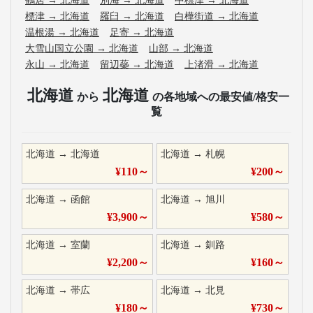
鶴居
→
北海道
別海
→
北海道
中標津
→
北海道
標津
→
北海道
羅臼
→
北海道
白樺街道
→
北海道
温根湯
→
北海道
足寄
→
北海道
大雪山国立公園
→
北海道
山部
→
北海道
永山
→
北海道
留辺蘂
→
北海道
上渚滑
→
北海道
北海道
北海道
から
の各地域への最安値/格安一
覧
北海道
→
北海道
北海道
→
札幌
¥
110
～
¥
200
～
北海道
→
函館
北海道
→
旭川
¥
3,900
～
¥
580
～
北海道
→
室蘭
北海道
→
釧路
¥
2,200
～
¥
160
～
北海道
→
帯広
北海道
→
北見
¥
180
～
¥
730
～