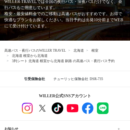
WILLER TRAVELでは全国の夜行バス・深夜バスだけでなく、昼
行バスもご用意しています。
格安・最安値料金でのご移動は高速バスがおすすめです。お得で
快適なプランをお探しください。当日予約は出発10分前までWEB
にて受け付けています。
高速バス・夜行バスのWILLER TRAVEL
北海道
根室
北海道 根室から北海道
3列シート 北海道 根室から北海道 釧路 の高速バス・夜行バス予約
引受保険会社
チューリッヒ保険会社
DSR-735
WILLER公式SNSアカウント
お知らせ