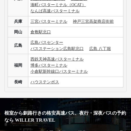
湊町バスターミナル（OCAT）
なんば高速バスターミナル
兵庫
三宮バスターミナル
神戸三宮高架商店街前
岡山
倉敷駅北口
広島バスセンター
広島
バスステーション広島駅北口
広島 八丁堀
西鉄天神高速バスターミナル
福岡
博多バスターミナル
小倉駅新幹線口バスターミナル
長崎
ハウステンボス
根室から釧路行きの格安高速バス、夜行・深夜バスの予約
なら WILLER TRAVEL