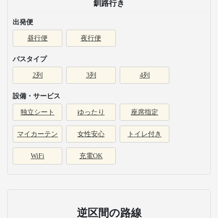
釧路行き
出発便
昼行便
夜行便
バスタイプ
2列
3列
4列
設備・サービス
独立シート
ゆったり
座席指定
マイカーテン
女性安心
トイレ付き
WiFi
充電OK
逆区間の路線