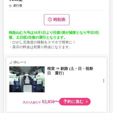
昼行便
時刻表
特急ねむろ号は10月1日より往復1便が減便となり平日2往
復、土日祝1往復の運行となります。
・ひがし北海道の移動をスマホで簡単に！
・表示の料金は初乗り料金になります。
3列シート
根室 ⇒ 釧路 (土・日・祝祭
日 運行）
¥2,050〜
予約に進む
大人