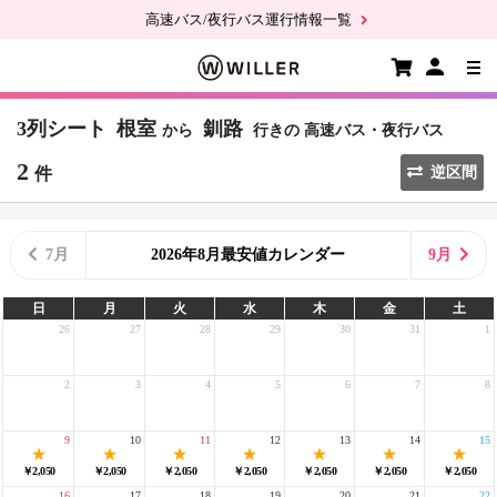
高速バス/夜行バス運行情報一覧
3列シート
根室
釧路
から
行きの
高速バス・夜行バス
2
件
逆区間
7月
2026年8月最安値カレンダー
9月
日
月
火
水
木
金
土
26
27
28
29
30
31
1
2
3
4
5
6
7
8
9
10
11
12
13
14
15
￥2,050
￥2,050
￥2,050
￥2,050
￥2,050
￥2,050
￥2,050
16
17
18
19
20
21
22