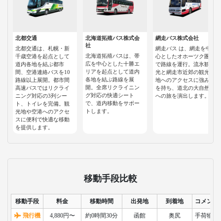
北都交通
北海道拓殖バス株式会
網走バス株式会社
社
北都交通は、札幌・新
網走バス は、網走を中
北海道拓殖バスは、帯
千歳空港を起点として
心としたオホーツク圏
広を中心とした十勝エ
道内各地を結ぶ都市
で路線を運行。流氷観
リアを起点として道内
間、空港連絡バスを10
光と網走市近郊の観光
各地を結ぶ路線を展
路線以上展開。都市間
地へのアクセスに強み
開。全席リクライニン
高速バスではリクライ
を持ち、道北の大自然
グ対応の快適シート
ニング対応の3列シー
への旅を演出します。
で、道内移動をサポー
ト、トイレを完備。観
トします。
光地や空港へのアクセ
スに便利で快適な移動
を提供します。
移動手段比較
移動手段
料金
移動時間
出発地
到着地
コメント
飛行機
4,880円〜
約0時間30分
函館
奥尻
手荷物検