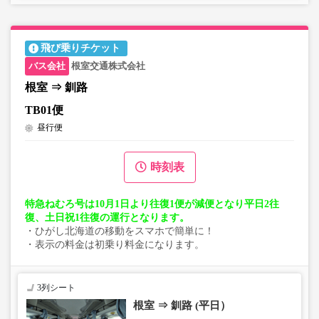
飛び乗りチケット
根室交通株式会社
根室 ⇒ 釧路
TB01便
昼行便
時刻表
特急ねむろ号は10月1日より往復1便が減便となり平日2往
復、土日祝1往復の運行となります。
・ひがし北海道の移動をスマホで簡単に！
・表示の料金は初乗り料金になります。
3列シート
根室 ⇒ 釧路 (平日）