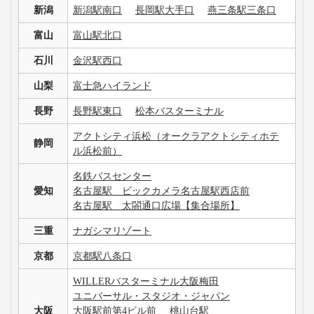
新潟
新潟駅南口
長岡駅大手口
燕三条駅三条口
富山
富山駅北口
石川
金沢駅西口
山梨
富士急ハイランド
長野
長野駅東口
松本バスターミナル
アクトシティ浜松（オークラアクトシティホテ
静岡
ル浜松前）
名鉄バスセンター
愛知
名古屋駅 ビックカメラ名古屋駅西店前
名古屋駅 太閤通口広場【集合場所】
三重
ナガシマリゾート
京都
京都駅八条口
WILLERバスターミナル大阪梅田
ユニバーサル・スタジオ・ジャパン
大阪
大阪駅前第4ビル前
桃山台駅