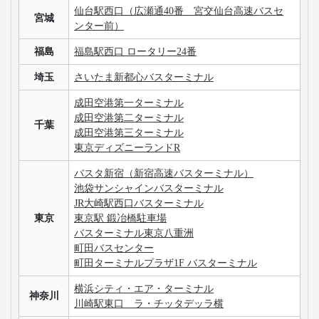
仙台駅西口（広瀬通40番 宮交仙台高速バスセ
宮城
ンター前）
福島
福島駅西口 ロータリー24番
埼玉
さいたま新都心バスターミナル
成田空港第一ターミナル
成田空港第二ターミナル
千葉
成田空港第三ターミナル
東京ディズニーランドR
バスタ新宿（新宿高速バスターミナル）
池袋サンシャインバスターミナル
JR大崎駅西口バスターミナル
東京
東京駅 鍛冶橋駐車場
バスターミナル東京八重洲
町田バスセンター
町田ターミナルプラザ1F バスターミナル
横浜シティ・エア・ターミナル
神奈川
川崎駅東口 ラ・チッタデッラ横