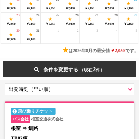
￥2,050
￥2,050
￥2,050
￥2,050
￥2,050
￥2,050
￥2,050
23
24
25
26
27
28
29
￥2,050
￥2,050
￥2,050
￥2,050
￥2,050
￥2,050
￥2,050
30
31
1
2
3
4
5
￥2,050
￥2,050
★
は2026年8月の最安値
￥2,050
です。
2
条件を変更する
飛び乗りチケット
根室交通株式会社
根室 ⇒ 釧路
TB02便