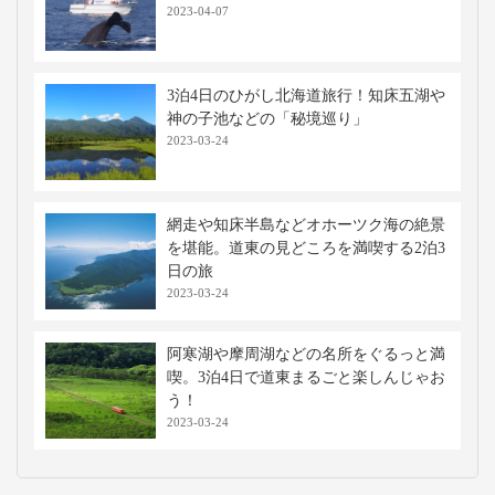
2023-04-07
3泊4日のひがし北海道旅行！知床五湖や
神の子池などの「秘境巡り」
2023-03-24
網走や知床半島などオホーツク海の絶景
を堪能。道東の見どころを満喫する2泊3
日の旅
2023-03-24
阿寒湖や摩周湖などの名所をぐるっと満
喫。3泊4日で道東まるごと楽しんじゃお
う！
2023-03-24