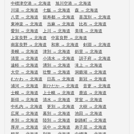
中標津空港
→
北海道
旭川空港
→
北海道
川湯
→
北海道
七飯
→
北海道
森
→
北海道
八雲
→
北海道
留寿都
→
北海道
喜茂別
→
北海道
東神楽
→
北海道
当麻
→
北海道
比布
→
北海道
愛別
→
北海道
上川
→
北海道
美瑛
→
北海道
上富良野
→
北海道
中富良野
→
北海道
南富良野
→
北海道
和寒
→
北海道
剣淵
→
北海道
美幌
→
北海道
津別
→
北海道
斜里
→
北海道
清里
→
北海道
小清水
→
北海道
訓子府
→
北海道
遠軽
→
北海道
湧別
→
北海道
滝上
→
北海道
大空
→
北海道
壮瞥
→
北海道
洞爺湖
→
北海道
むかわ
→
北海道
日高
→
北海道
新冠
→
北海道
浦河
→
北海道
新ひだか
→
北海道
音更
→
北海道
士幌
→
北海道
上士幌
→
北海道
鹿追
→
北海道
新得
→
北海道
清水
→
北海道
芽室
→
北海道
中札内
→
北海道
更別
→
北海道
大樹
→
北海道
広尾
→
北海道
幕別
→
北海道
池田
→
北海道
本別
→
北海道
陸別
→
北海道
釧路町
→
北海道
厚岸
→
北海道
浜中
→
北海道
弟子屈
→
北海道