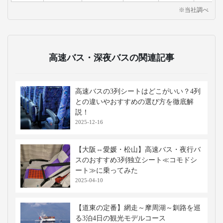
※当社調べ
高速バス・深夜バスの関連記事
高速バスの3列シートはどこがいい？4列
との違いやおすすめの選び方を徹底解
説！
2025-12-16
【大阪⇔愛媛・松山】高速バス・夜行バ
スのおすすめ3列独立シート≪コモドシ
ート≫に乗ってみた
2025-04-10
【道東の定番】網走～摩周湖～釧路を巡
る3泊4日の観光モデルコース