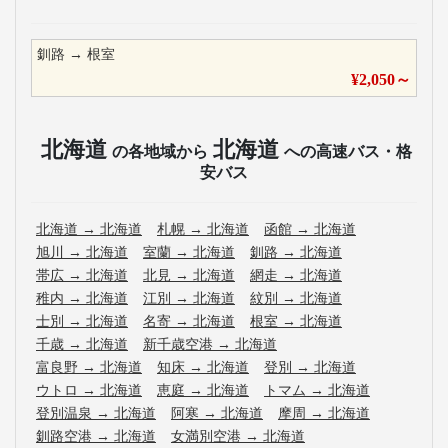
釧路
→
根室
¥
2,050
～
北海道
北海道
の各地域から
への高速バス・格
安バス
北海道
→
北海道
札幌
→
北海道
函館
→
北海道
旭川
→
北海道
室蘭
→
北海道
釧路
→
北海道
帯広
→
北海道
北見
→
北海道
網走
→
北海道
稚内
→
北海道
江別
→
北海道
紋別
→
北海道
士別
→
北海道
名寄
→
北海道
根室
→
北海道
千歳
→
北海道
新千歳空港
→
北海道
富良野
→
北海道
知床
→
北海道
登別
→
北海道
ウトロ
→
北海道
恵庭
→
北海道
トマム
→
北海道
登別温泉
→
北海道
阿寒
→
北海道
摩周
→
北海道
釧路空港
→
北海道
女満別空港
→
北海道