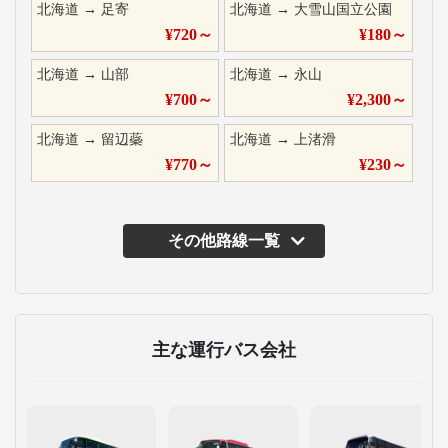
北海道
→
足寄
北海道
→
大雪山国立公園
¥
720
～
¥
180
～
北海道
→
山部
北海道
→
永山
¥
700
～
¥
2,300
～
北海道
→
留辺蘂
北海道
→
上渚滑
¥
770
～
¥
230
～
その他路線一覧
主な運行バス会社