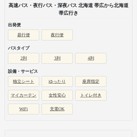
高速バス・夜行バス・深夜バス 北海道 帯広から北海道
帯広行き
出発便
昼行便
夜行便
バスタイプ
2列
3列
4列
設備・サービス
独立シート
ゆったり
座席指定
マイカーテン
女性安心
トイレ付き
WiFi
充電OK