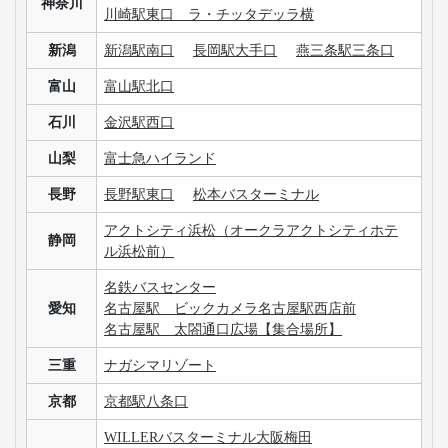
神奈川
川崎駅東口 ラ・チッタデッラ横
新潟
新潟駅南口
長岡駅大手口
燕三条駅三条口
富山
富山駅北口
石川
金沢駅西口
山梨
富士急ハイランド
長野
長野駅東口
松本バスターミナル
アクトシティ浜松（オークラアクトシティホテ
静岡
ル浜松前）
名鉄バスセンター
愛知
名古屋駅 ビックカメラ名古屋駅西店前
名古屋駅 太閤通口広場【集合場所】
三重
ナガシマリゾート
京都
京都駅八条口
WILLERバスターミナル大阪梅田