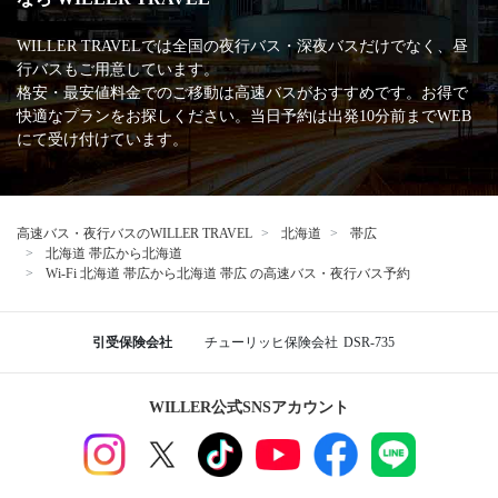
WILLER TRAVELでは全国の夜行バス・深夜バスだけでなく、昼
行バスもご用意しています。
格安・最安値料金でのご移動は高速バスがおすすめです。お得で
快適なプランをお探しください。当日予約は出発10分前までWEB
にて受け付けています。
高速バス・夜行バスのWILLER TRAVEL
北海道
帯広
北海道 帯広から北海道
Wi-Fi 北海道 帯広から北海道 帯広 の高速バス・夜行バス予約
引受保険会社
チューリッヒ保険会社
DSR-735
WILLER公式SNSアカウント