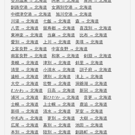
登別温泉
→
北海道
阿寒
→
北海道
摩周
→
北海道
釧路空港
→
北海道
女満別空港
→
北海道
中標津空港
→
北海道
旭川空港
→
北海道
川湯
→
北海道
七飯
→
北海道
森
→
北海道
八雲
→
北海道
留寿都
→
北海道
喜茂別
→
北海道
東神楽
→
北海道
当麻
→
北海道
比布
→
北海道
愛別
→
北海道
上川
→
北海道
美瑛
→
北海道
上富良野
→
北海道
中富良野
→
北海道
南富良野
→
北海道
和寒
→
北海道
剣淵
→
北海道
美幌
→
北海道
津別
→
北海道
斜里
→
北海道
清里
→
北海道
小清水
→
北海道
訓子府
→
北海道
遠軽
→
北海道
湧別
→
北海道
滝上
→
北海道
大空
→
北海道
壮瞥
→
北海道
洞爺湖
→
北海道
むかわ
→
北海道
日高
→
北海道
新冠
→
北海道
浦河
→
北海道
新ひだか
→
北海道
音更
→
北海道
士幌
→
北海道
上士幌
→
北海道
鹿追
→
北海道
新得
→
北海道
清水
→
北海道
芽室
→
北海道
中札内
→
北海道
更別
→
北海道
大樹
→
北海道
広尾
→
北海道
幕別
→
北海道
池田
→
北海道
本別
→
北海道
陸別
→
北海道
釧路町
→
北海道