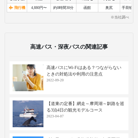
飛行機
4,880円〜
約0時間30分
函館
奥尻
手荷物検
※当社調べ
高速バス・深夜バスの関連記事
高速バスにWi-Fiはある？つながらない
ときの対処法や利用の注意点
2022-09-20
【道東の定番】網走～摩周湖～釧路を巡
る3泊4日の観光モデルコース
2023-04-07