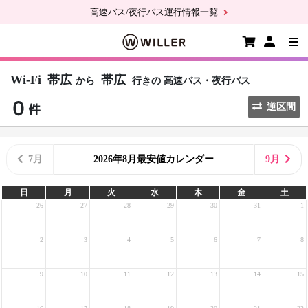
高速バス/夜行バス運行情報一覧
Wi-Fi
帯広
帯広
から
行きの
高速バス・夜行バス
逆区間
7月
2026年8月最安値カレンダー
9月
日
月
火
水
木
金
土
26
27
28
29
30
31
1
2
3
4
5
6
7
8
9
10
11
12
13
14
15