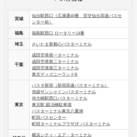
仙台駅西口（広瀬通40番 宮交仙台高速バスセ
宮城
ンター前）
福島
福島駅西口 ロータリー24番
埼玉
さいたま新都心バスターミナル
成田空港第一ターミナル
成田空港第二ターミナル
千葉
成田空港第三ターミナル
東京ディズニーランドR
バスタ新宿（新宿高速バスターミナル）
池袋サンシャインバスターミナル
JR大崎駅西口バスターミナル
東京
東京駅 鍛冶橋駐車場
バスターミナル東京八重洲
町田バスセンター
町田ターミナルプラザ1F バスターミナル
横浜シティ・エア・ターミナル