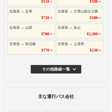
¥
110
～
¥
190
～
北海道
→
足寄
北海道
→
大雪山国立公園
¥
720
～
¥
180
～
北海道
→
山部
北海道
→
永山
¥
700
～
¥
2,300
～
北海道
→
留辺蘂
北海道
→
上渚滑
¥
770
～
¥
230
～
その他路線一覧
主な運行バス会社