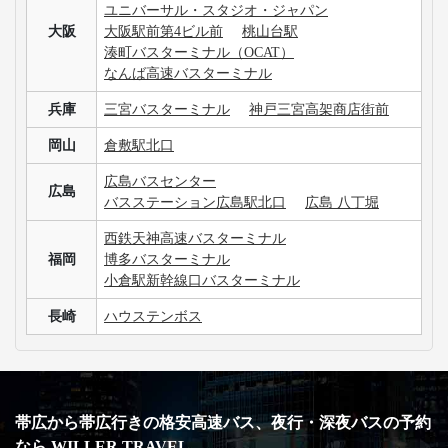
ユニバーサル・スタジオ・ジャパン
大阪
大阪駅前第4ビル前
桃山台駅
湊町バスターミナル（OCAT）
なんば高速バスターミナル
兵庫
三宮バスターミナル
神戸三宮高架商店街前
岡山
倉敷駅北口
広島バスセンター
広島
バスステーション広島駅北口
広島 八丁堀
西鉄天神高速バスターミナル
福岡
博多バスターミナル
小倉駅新幹線口バスターミナル
長崎
ハウステンボス
帯広から帯広行きの格安高速バス、夜行・深夜バスの予約
なら WILLER TRAVEL