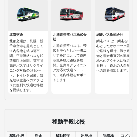
北都交通
北海道拓殖バス株式会
網走バス株式会社
社
北都交通は、札幌・新
網走バス は、網走を中
北海道拓殖バスは、帯
千歳空港を起点として
心としたオホーツク圏
広を中心とした十勝エ
道内各地を結ぶ都市
で路線を運行。流氷観
リアを起点として道内
間、空港連絡バスを10
光と網走市近郊の観光
各地を結ぶ路線を展
路線以上展開。都市間
地へのアクセスに強み
開。全席リクライニン
高速バスではリクライ
を持ち、道北の大自然
グ対応の快適シート
ニング対応の3列シー
への旅を演出します。
で、道内移動をサポー
ト、トイレを完備。観
トします。
光地や空港へのアクセ
スに便利で快適な移動
を提供します。
移動手段比較
移動手段
料金
移動時間
出発地
到着地
コメント