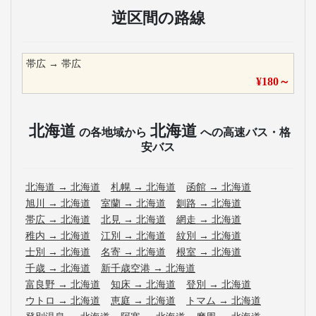
逆区間の路線
帯広
→
帯広
¥
180
～
北海道
北海道
の各地域から
への高速バス・格
安バス
北海道
→
北海道
札幌
→
北海道
函館
→
北海道
旭川
→
北海道
室蘭
→
北海道
釧路
→
北海道
帯広
→
北海道
北見
→
北海道
網走
→
北海道
稚内
→
北海道
江別
→
北海道
紋別
→
北海道
士別
→
北海道
名寄
→
北海道
根室
→
北海道
千歳
→
北海道
新千歳空港
→
北海道
富良野
→
北海道
知床
→
北海道
登別
→
北海道
ウトロ
→
北海道
恵庭
→
北海道
トマム
→
北海道