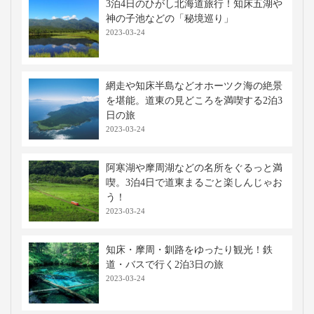
3泊4日のひがし北海道旅行！知床五湖や
神の子池などの「秘境巡り」
2023-03-24
網走や知床半島などオホーツク海の絶景
を堪能。道東の見どころを満喫する2泊3
日の旅
2023-03-24
阿寒湖や摩周湖などの名所をぐるっと満
喫。3泊4日で道東まるごと楽しんじゃお
う！
2023-03-24
知床・摩周・釧路をゆったり観光！鉄
道・バスで行く2泊3日の旅
2023-03-24