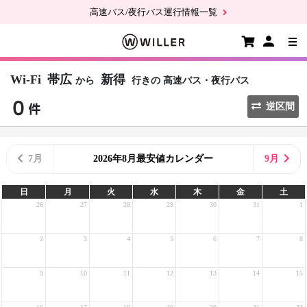
高速バス/夜行バス運行情報一覧
Wi-Fi
帯広
新得
から
行きの
高速バス・夜行バス
逆区間
7月
2026年8月最安値カレンダー
9月
日
月
火
水
木
金
土
26
27
28
29
30
31
1
2
3
4
5
6
7
8
9
10
11
12
13
14
15