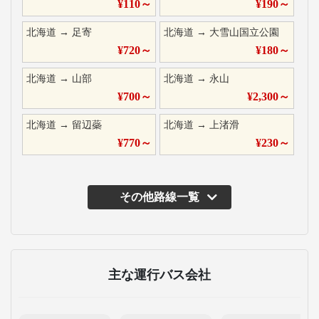
¥
110
～
¥
190
～
北海道
→
足寄
北海道
→
大雪山国立公園
¥
720
～
¥
180
～
北海道
→
山部
北海道
→
永山
¥
700
～
¥
2,300
～
北海道
→
留辺蘂
北海道
→
上渚滑
¥
770
～
¥
230
～
その他路線一覧
主な運行バス会社