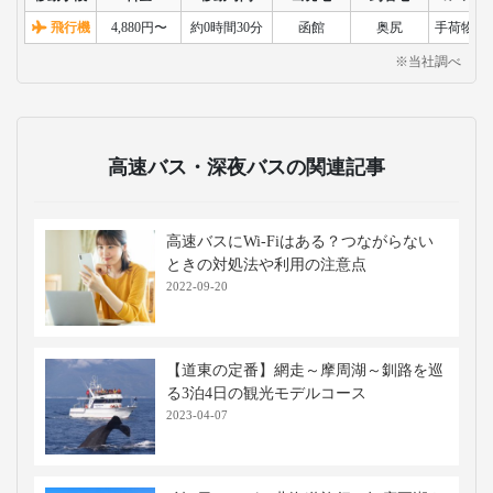
飛行機
4,880円〜
約0時間30分
函館
奥尻
手荷物検
※当社調べ
高速バス・深夜バスの関連記事
高速バスにWi-Fiはある？つながらない
ときの対処法や利用の注意点
2022-09-20
【道東の定番】網走～摩周湖～釧路を巡
る3泊4日の観光モデルコース
2023-04-07