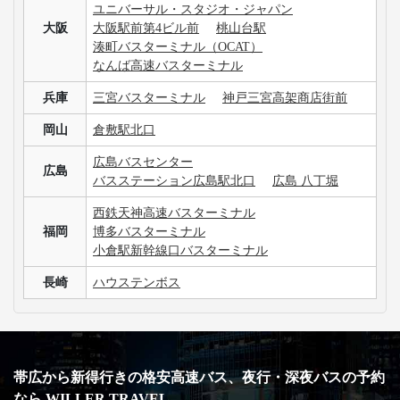
ユニバーサル・スタジオ・ジャパン
大阪
大阪駅前第4ビル前
桃山台駅
湊町バスターミナル（OCAT）
なんば高速バスターミナル
兵庫
三宮バスターミナル
神戸三宮高架商店街前
岡山
倉敷駅北口
広島バスセンター
広島
バスステーション広島駅北口
広島 八丁堀
西鉄天神高速バスターミナル
福岡
博多バスターミナル
小倉駅新幹線口バスターミナル
長崎
ハウステンボス
帯広から新得行きの格安高速バス、夜行・深夜バスの予約
なら WILLER TRAVEL