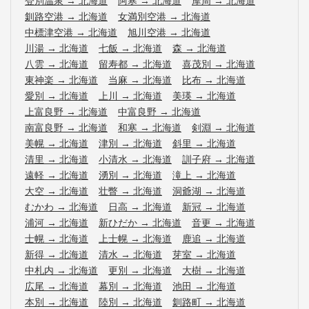
登別温泉
→
北海道
阿寒
→
北海道
摩周
→
北海道
釧路空港
→
北海道
女満別空港
→
北海道
中標津空港
→
北海道
旭川空港
→
北海道
川湯
→
北海道
七飯
→
北海道
森
→
北海道
八雲
→
北海道
留寿都
→
北海道
喜茂別
→
北海道
東神楽
→
北海道
当麻
→
北海道
比布
→
北海道
愛別
→
北海道
上川
→
北海道
美瑛
→
北海道
上富良野
→
北海道
中富良野
→
北海道
南富良野
→
北海道
和寒
→
北海道
剣淵
→
北海道
美幌
→
北海道
津別
→
北海道
斜里
→
北海道
清里
→
北海道
小清水
→
北海道
訓子府
→
北海道
遠軽
→
北海道
湧別
→
北海道
滝上
→
北海道
大空
→
北海道
壮瞥
→
北海道
洞爺湖
→
北海道
むかわ
→
北海道
日高
→
北海道
新冠
→
北海道
浦河
→
北海道
新ひだか
→
北海道
音更
→
北海道
士幌
→
北海道
上士幌
→
北海道
鹿追
→
北海道
新得
→
北海道
清水
→
北海道
芽室
→
北海道
中札内
→
北海道
更別
→
北海道
大樹
→
北海道
広尾
→
北海道
幕別
→
北海道
池田
→
北海道
本別
→
北海道
陸別
→
北海道
釧路町
→
北海道