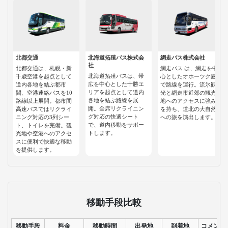
北都交通
北海道拓殖バス株式会
網走バス株式会社
社
北都交通は、札幌・新
網走バス は、網走を中
北海道拓殖バスは、帯
千歳空港を起点として
心としたオホーツク圏
広を中心とした十勝エ
道内各地を結ぶ都市
で路線を運行。流氷観
リアを起点として道内
間、空港連絡バスを10
光と網走市近郊の観光
各地を結ぶ路線を展
路線以上展開。都市間
地へのアクセスに強み
開。全席リクライニン
高速バスではリクライ
を持ち、道北の大自然
グ対応の快適シート
ニング対応の3列シー
への旅を演出します。
で、道内移動をサポー
ト、トイレを完備。観
トします。
光地や空港へのアクセ
スに便利で快適な移動
を提供します。
移動手段比較
移動手段
料金
移動時間
出発地
到着地
コメント