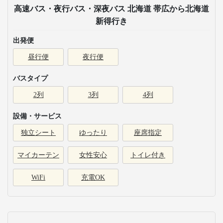
高速バス・夜行バス・深夜バス 北海道 帯広から北海道
新得行き
出発便
昼行便
夜行便
バスタイプ
2列
3列
4列
設備・サービス
独立シート
ゆったり
座席指定
マイカーテン
女性安心
トイレ付き
WiFi
充電OK