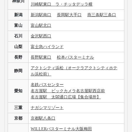
神奈川
川崎駅東口 ラ・チッタデッラ横
新潟
新潟駅南口
長岡駅大手口
燕三条駅三条口
富山
富山駅北口
石川
金沢駅西口
山梨
富士急ハイランド
長野
長野駅東口
松本バスターミナル
アクトシティ浜松（オークラアクトシティホテ
静岡
ル浜松前）
名鉄バスセンター
愛知
名古屋駅 ビックカメラ名古屋駅西店前
名古屋駅 太閤通口広場【集合場所】
三重
ナガシマリゾート
京都
京都駅八条口
WILLERバスターミナル大阪梅田