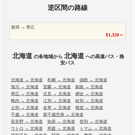
逆区間の路線
新得
→
帯広
¥
1,320
～
北海道
北海道
の各地域から
への高速バス・格
安バス
北海道
→
北海道
札幌
→
北海道
函館
→
北海道
旭川
→
北海道
室蘭
→
北海道
釧路
→
北海道
帯広
→
北海道
北見
→
北海道
網走
→
北海道
稚内
→
北海道
江別
→
北海道
紋別
→
北海道
士別
→
北海道
名寄
→
北海道
根室
→
北海道
千歳
→
北海道
新千歳空港
→
北海道
富良野
→
北海道
知床
→
北海道
登別
→
北海道
ウトロ
→
北海道
恵庭
→
北海道
トマム
→
北海道