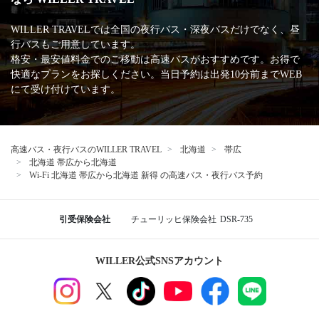
WILLER TRAVELでは全国の夜行バス・深夜バスだけでなく、昼
行バスもご用意しています。
格安・最安値料金でのご移動は高速バスがおすすめです。お得で
快適なプランをお探しください。当日予約は出発10分前までWEB
にて受け付けています。
高速バス・夜行バスのWILLER TRAVEL
北海道
帯広
北海道 帯広から北海道
Wi-Fi 北海道 帯広から北海道 新得 の高速バス・夜行バス予約
引受保険会社
チューリッヒ保険会社
DSR-735
WILLER公式SNSアカウント