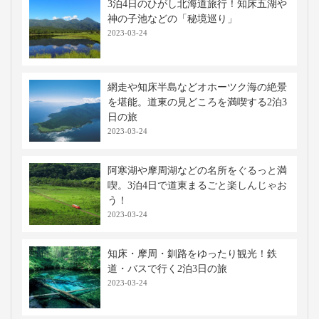
3泊4日のひがし北海道旅行！知床五湖や
神の子池などの「秘境巡り」
2023-03-24
網走や知床半島などオホーツク海の絶景
を堪能。道東の見どころを満喫する2泊3
日の旅
2023-03-24
阿寒湖や摩周湖などの名所をぐるっと満
喫。3泊4日で道東まるごと楽しんじゃお
う！
2023-03-24
知床・摩周・釧路をゆったり観光！鉄
道・バスで行く2泊3日の旅
2023-03-24