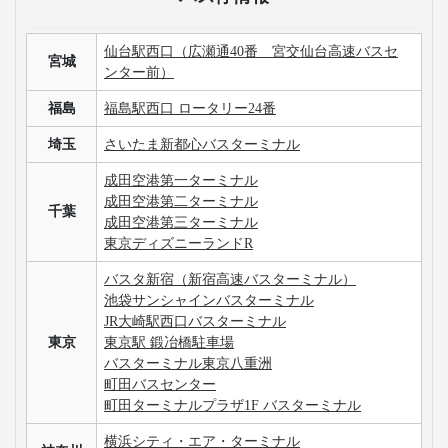
仙台駅西口（広瀬通40番 宮交仙台高速バスセ
宮城
ンター前）
福島
福島駅西口 ロータリー24番
埼玉
さいたま新都心バスターミナル
成田空港第一ターミナル
成田空港第二ターミナル
千葉
成田空港第三ターミナル
東京ディズニーランドR
バスタ新宿（新宿高速バスターミナル）
池袋サンシャインバスターミナル
JR大崎駅西口バスターミナル
東京
東京駅 鍛冶橋駐車場
バスターミナル東京八重洲
町田バスセンター
町田ターミナルプラザ1F バスターミナル
横浜シティ・エア・ターミナル