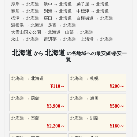
厚岸
→
北海道
浜中
→
北海道
弟子屈
→
北海道
鶴居
→
北海道
別海
→
北海道
中標津
→
北海道
標津
→
北海道
羅臼
→
北海道
白樺街道
→
北海道
温根湯
→
北海道
足寄
→
北海道
大雪山国立公園
→
北海道
山部
→
北海道
永山
→
北海道
留辺蘂
→
北海道
上渚滑
→
北海道
北海道
北海道
から
の各地域への最安値/格安一
覧
北海道
→
北海道
北海道
→
札幌
¥
110
～
¥
200
～
北海道
→
函館
北海道
→
旭川
¥
3,900
～
¥
580
～
北海道
→
室蘭
北海道
→
釧路
¥
2,200
～
¥
160
～