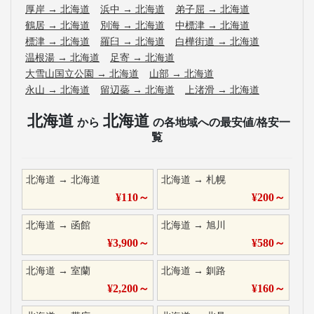
厚岸
→
北海道
浜中
→
北海道
弟子屈
→
北海道
鶴居
→
北海道
別海
→
北海道
中標津
→
北海道
標津
→
北海道
羅臼
→
北海道
白樺街道
→
北海道
温根湯
→
北海道
足寄
→
北海道
大雪山国立公園
→
北海道
山部
→
北海道
永山
→
北海道
留辺蘂
→
北海道
上渚滑
→
北海道
北海道
北海道
から
の各地域への最安値/格安一
覧
北海道
→
北海道
北海道
→
札幌
¥
110
～
¥
200
～
北海道
→
函館
北海道
→
旭川
¥
3,900
～
¥
580
～
北海道
→
室蘭
北海道
→
釧路
¥
2,200
～
¥
160
～