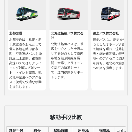
北都交通
北海道拓殖バス株式会
網走バス株式会社
社
北都交通は、札幌・新
網走バス は、網走を中
北海道拓殖バスは、帯
千歳空港を起点として
心としたオホーツク圏
広を中心とした十勝エ
道内各地を結ぶ都市
で路線を運行。流氷観
リアを起点として道内
間、空港連絡バスを10
光と網走市近郊の観光
各地を結ぶ路線を展
路線以上展開。都市間
地へのアクセスに強み
開。全席リクライニン
高速バスではリクライ
を持ち、道北の大自然
グ対応の快適シート
ニング対応の3列シー
への旅を演出します。
で、道内移動をサポー
ト、トイレを完備。観
トします。
光地や空港へのアクセ
スに便利で快適な移動
を提供します。
移動手段比較
移動手段
料金
移動時間
出発地
到着地
コメント