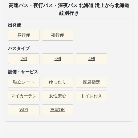
高速バス・夜行バス・深夜バス 北海道 滝上から北海道
紋別行き
出発便
昼行便
夜行便
バスタイプ
2列
3列
4列
設備・サービス
独立シート
ゆったり
座席指定
マイカーテン
女性安心
トイレ付き
WiFi
充電OK