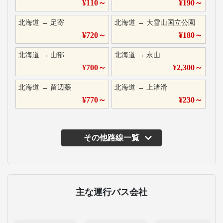
¥
110
～
¥
190
～
北海道
→
足寄
北海道
→
大雪山国立公園
¥
720
～
¥
180
～
北海道
→
山部
北海道
→
永山
¥
700
～
¥
2,300
～
北海道
→
留辺蘂
北海道
→
上渚滑
¥
770
～
¥
230
～
その他路線一覧
主な運行バス会社