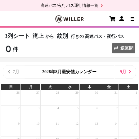
高速バス/夜行バス運行情報一覧
3列シート
滝上
紋別
から
行きの
高速バス・夜行バス
逆区間
7月
2026年8月最安値カレンダー
9月
日
月
火
水
木
金
土
26
27
28
29
30
31
1
2
3
4
5
6
7
8
9
10
11
12
13
14
15