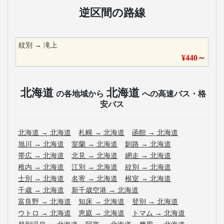
逆区間の路線
紋別
→
滝上
¥
440
～
北海道
北海道
の各地域から
への高速バス・格
安バス
北海道
→
北海道
札幌
→
北海道
函館
→
北海道
旭川
→
北海道
室蘭
→
北海道
釧路
→
北海道
帯広
→
北海道
北見
→
北海道
網走
→
北海道
稚内
→
北海道
江別
→
北海道
紋別
→
北海道
士別
→
北海道
名寄
→
北海道
根室
→
北海道
千歳
→
北海道
新千歳空港
→
北海道
富良野
→
北海道
知床
→
北海道
登別
→
北海道
ウトロ
→
北海道
恵庭
→
北海道
トマム
→
北海道