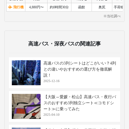
飛行機
4,880円〜
約0時間30分
函館
奥尻
手荷物検
※当社調べ
高速バス・深夜バスの関連記事
高速バスの3列シートはどこがいい？4列
との違いやおすすめの選び方を徹底解
説！
2025-12-16
【大阪⇔愛媛・松山】高速バス・夜行バ
スのおすすめ3列独立シート≪コモドシ
ート≫に乗ってみた
2025-04-10