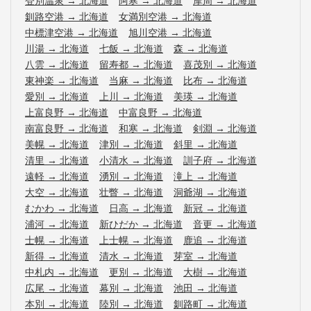
登別温泉
→
北海道
阿寒
→
北海道
摩周
→
北海道
釧路空港
→
北海道
女満別空港
→
北海道
中標津空港
→
北海道
旭川空港
→
北海道
川湯
→
北海道
七飯
→
北海道
森
→
北海道
八雲
→
北海道
留寿都
→
北海道
喜茂別
→
北海道
東神楽
→
北海道
当麻
→
北海道
比布
→
北海道
愛別
→
北海道
上川
→
北海道
美瑛
→
北海道
上富良野
→
北海道
中富良野
→
北海道
南富良野
→
北海道
和寒
→
北海道
剣淵
→
北海道
美幌
→
北海道
津別
→
北海道
斜里
→
北海道
清里
→
北海道
小清水
→
北海道
訓子府
→
北海道
遠軽
→
北海道
湧別
→
北海道
滝上
→
北海道
大空
→
北海道
壮瞥
→
北海道
洞爺湖
→
北海道
むかわ
→
北海道
日高
→
北海道
新冠
→
北海道
浦河
→
北海道
新ひだか
→
北海道
音更
→
北海道
士幌
→
北海道
上士幌
→
北海道
鹿追
→
北海道
新得
→
北海道
清水
→
北海道
芽室
→
北海道
中札内
→
北海道
更別
→
北海道
大樹
→
北海道
広尾
→
北海道
幕別
→
北海道
池田
→
北海道
本別
→
北海道
陸別
→
北海道
釧路町
→
北海道