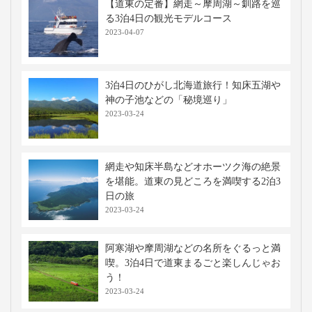
【道東の定番】網走～摩周湖～釧路を巡
る3泊4日の観光モデルコース
2023-04-07
3泊4日のひがし北海道旅行！知床五湖や
神の子池などの「秘境巡り」
2023-03-24
網走や知床半島などオホーツク海の絶景
を堪能。道東の見どころを満喫する2泊3
日の旅
2023-03-24
阿寒湖や摩周湖などの名所をぐるっと満
喫。3泊4日で道東まるごと楽しんじゃお
う！
2023-03-24