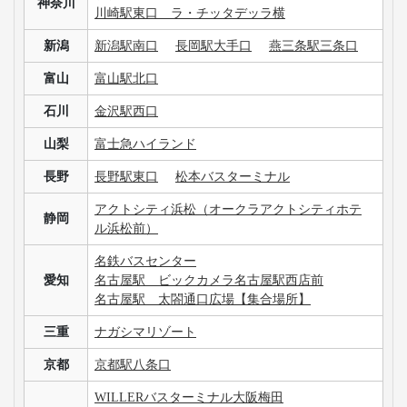
神奈川
川崎駅東口 ラ・チッタデッラ横
新潟
新潟駅南口
長岡駅大手口
燕三条駅三条口
富山
富山駅北口
石川
金沢駅西口
山梨
富士急ハイランド
長野
長野駅東口
松本バスターミナル
アクトシティ浜松（オークラアクトシティホテ
静岡
ル浜松前）
名鉄バスセンター
愛知
名古屋駅 ビックカメラ名古屋駅西店前
名古屋駅 太閤通口広場【集合場所】
三重
ナガシマリゾート
京都
京都駅八条口
WILLERバスターミナル大阪梅田