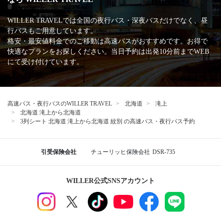
WILLER TRAVELでは全国の夜行バス・深夜バスだけでなく、昼
行バスもご用意しています。
格安・最安値料金でのご移動は高速バスがおすすめです。お得で
快適なプランをお探しください。当日予約は出発10分前までWEB
にて受け付けています。
高速バス・夜行バスのWILLER TRAVEL
北海道
滝上
北海道 滝上から北海道
3列シート 北海道 滝上から北海道 紋別 の高速バス・夜行バス予約
引受保険会社
チューリッヒ保険会社
DSR-735
WILLER公式SNSアカウント