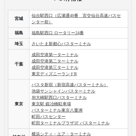
仙台駅西口（広瀬通40番 宮交仙台高速バスセ
宮城
ンター前）
福島
福島駅西口 ロータリー24番
埼玉
さいたま新都心バスターミナル
成田空港第一ターミナル
成田空港第二ターミナル
千葉
成田空港第三ターミナル
東京ディズニーランドR
バスタ新宿（新宿高速バスターミナル）
池袋サンシャインバスターミナル
JR大崎駅西口バスターミナル
東京
東京駅 鍛冶橋駐車場
バスターミナル東京八重洲
町田バスセンター
町田ターミナルプラザ1F バスターミナル
横浜シティ・エア・ターミナル