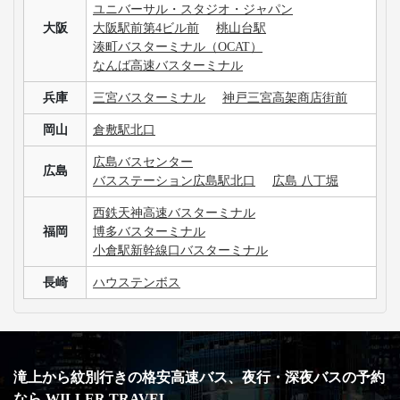
ユニバーサル・スタジオ・ジャパン
大阪
大阪駅前第4ビル前
桃山台駅
湊町バスターミナル（OCAT）
なんば高速バスターミナル
兵庫
三宮バスターミナル
神戸三宮高架商店街前
岡山
倉敷駅北口
広島バスセンター
広島
バスステーション広島駅北口
広島 八丁堀
西鉄天神高速バスターミナル
福岡
博多バスターミナル
小倉駅新幹線口バスターミナル
長崎
ハウステンボス
滝上から紋別行きの格安高速バス、夜行・深夜バスの予約
なら WILLER TRAVEL