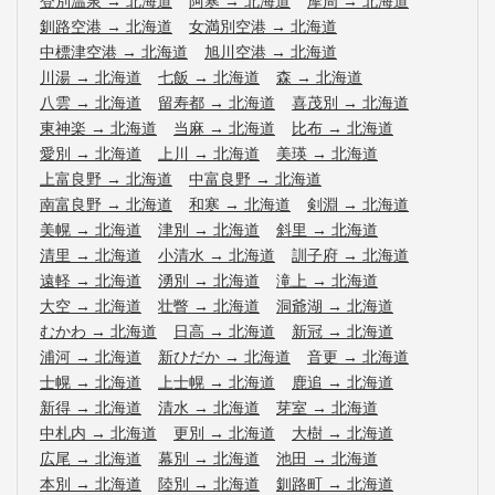
登別温泉
→
北海道
阿寒
→
北海道
摩周
→
北海道
釧路空港
→
北海道
女満別空港
→
北海道
中標津空港
→
北海道
旭川空港
→
北海道
川湯
→
北海道
七飯
→
北海道
森
→
北海道
八雲
→
北海道
留寿都
→
北海道
喜茂別
→
北海道
東神楽
→
北海道
当麻
→
北海道
比布
→
北海道
愛別
→
北海道
上川
→
北海道
美瑛
→
北海道
上富良野
→
北海道
中富良野
→
北海道
南富良野
→
北海道
和寒
→
北海道
剣淵
→
北海道
美幌
→
北海道
津別
→
北海道
斜里
→
北海道
清里
→
北海道
小清水
→
北海道
訓子府
→
北海道
遠軽
→
北海道
湧別
→
北海道
滝上
→
北海道
大空
→
北海道
壮瞥
→
北海道
洞爺湖
→
北海道
むかわ
→
北海道
日高
→
北海道
新冠
→
北海道
浦河
→
北海道
新ひだか
→
北海道
音更
→
北海道
士幌
→
北海道
上士幌
→
北海道
鹿追
→
北海道
新得
→
北海道
清水
→
北海道
芽室
→
北海道
中札内
→
北海道
更別
→
北海道
大樹
→
北海道
広尾
→
北海道
幕別
→
北海道
池田
→
北海道
本別
→
北海道
陸別
→
北海道
釧路町
→
北海道