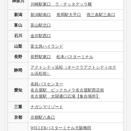
神奈川
川崎駅東口 ラ・チッタデッラ横
新潟
新潟駅南口
長岡駅大手口
燕三条駅三条口
富山
富山駅北口
石川
金沢駅西口
山梨
富士急ハイランド
長野
長野駅東口
松本バスターミナル
アクトシティ浜松（オークラアクトシティホテ
静岡
ル浜松前）
名鉄バスセンター
愛知
名古屋駅 ビックカメラ名古屋駅西店前
名古屋駅 太閤通口広場【集合場所】
三重
ナガシマリゾート
京都
京都駅八条口
WILLERバスターミナル大阪梅田