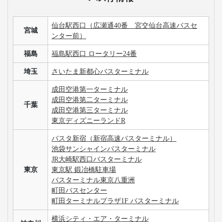
仙台駅西口（広瀬通40番 宮交仙台高速バスセ
宮城
ンター前）
福島
福島駅西口 ロータリー24番
埼玉
さいたま新都心バスターミナル
成田空港第一ターミナル
成田空港第二ターミナル
千葉
成田空港第三ターミナル
東京ディズニーランドR
バスタ新宿（新宿高速バスターミナル）
池袋サンシャインバスターミナル
JR大崎駅西口バスターミナル
東京
東京駅 鍛冶橋駐車場
バスターミナル東京八重洲
町田バスセンター
町田ターミナルプラザ1F バスターミナル
横浜シティ・エア・ターミナル