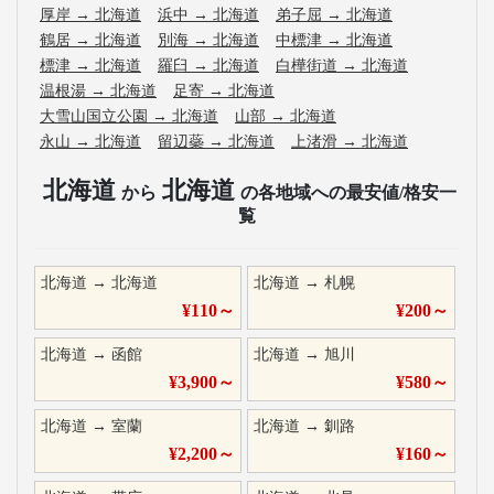
厚岸
→
北海道
浜中
→
北海道
弟子屈
→
北海道
鶴居
→
北海道
別海
→
北海道
中標津
→
北海道
標津
→
北海道
羅臼
→
北海道
白樺街道
→
北海道
温根湯
→
北海道
足寄
→
北海道
大雪山国立公園
→
北海道
山部
→
北海道
永山
→
北海道
留辺蘂
→
北海道
上渚滑
→
北海道
北海道
北海道
から
の各地域への最安値/格安一
覧
北海道
→
北海道
北海道
→
札幌
¥
110
～
¥
200
～
北海道
→
函館
北海道
→
旭川
¥
3,900
～
¥
580
～
北海道
→
室蘭
北海道
→
釧路
¥
2,200
～
¥
160
～