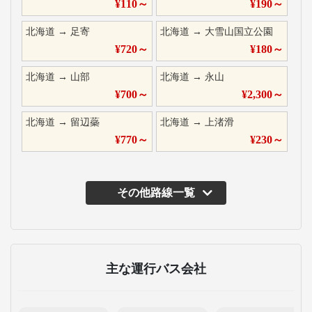
¥
110
～
¥
190
～
北海道
→
足寄
北海道
→
大雪山国立公園
¥
720
～
¥
180
～
北海道
→
山部
北海道
→
永山
¥
700
～
¥
2,300
～
北海道
→
留辺蘂
北海道
→
上渚滑
¥
770
～
¥
230
～
その他路線一覧
主な運行バス会社