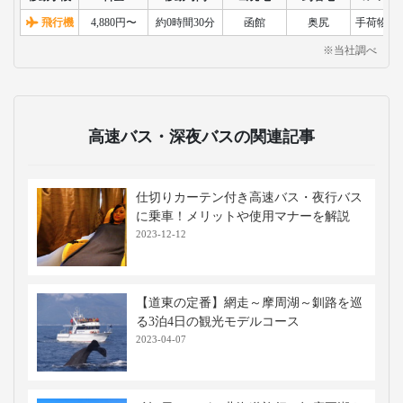
飛行機
4,880円〜
約0時間30分
函館
奥尻
手荷物検
※当社調べ
高速バス・深夜バスの関連記事
仕切りカーテン付き高速バス・夜行バス
に乗車！メリットや使用マナーを解説
2023-12-12
【道東の定番】網走～摩周湖～釧路を巡
る3泊4日の観光モデルコース
2023-04-07