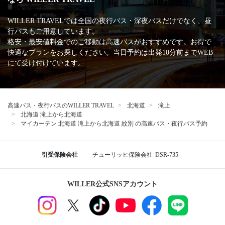
WILLER TRAVELでは全国の夜行バス・深夜バスだけでなく、昼
行バスもご用意しています。
格安・最安値料金でのご移動は高速バスがおすすめです。お得で
快適なプランをお探しください。当日予約は出発10分前までWEB
にて受け付けています。
高速バス・夜行バスのWILLER TRAVEL
北海道
滝上
北海道 滝上から北海道
マイカーテン 北海道 滝上から北海道 紋別 の高速バス・夜行バス予約
引受保険会社
チューリッヒ保険会社
DSR-735
WILLER公式SNSアカウント