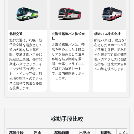
北都交通
北海道拓殖バス株式会
網走バス株式会社
社
北都交通は、札幌・新
網走バス は、網走を中
北海道拓殖バスは、帯
千歳空港を起点として
心としたオホーツク圏
広を中心とした十勝エ
道内各地を結ぶ都市
で路線を運行。流氷観
リアを起点として道内
間、空港連絡バスを10
光と網走市近郊の観光
各地を結ぶ路線を展
路線以上展開。都市間
地へのアクセスに強み
開。全席リクライニン
高速バスではリクライ
を持ち、道北の大自然
グ対応の快適シート
ニング対応の3列シー
への旅を演出します。
で、道内移動をサポー
ト、トイレを完備。観
トします。
光地や空港へのアクセ
スに便利で快適な移動
を提供します。
移動手段比較
移動手段
料金
移動時間
出発地
到着地
コメント