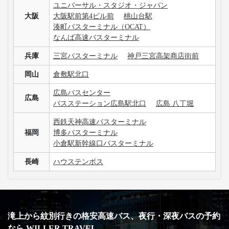
ユニバーサル・スタジオ・ジャパン
大阪
大阪駅前第4ビル前
桃山台駅
湊町バスターミナル（OCAT）
なんば高速バスターミナル
兵庫
三宮バスターミナル
神戸三宮高架商店街前
岡山
倉敷駅北口
広島バスセンター
広島
バスステーション広島駅北口
広島 八丁堀
西鉄天神高速バスターミナル
福岡
博多バスターミナル
小倉駅新幹線口バスターミナル
長崎
ハウステンボス
滝上から紋別行きの格安高速バス、夜行・深夜バスの予約
なら WILLER TRAVEL