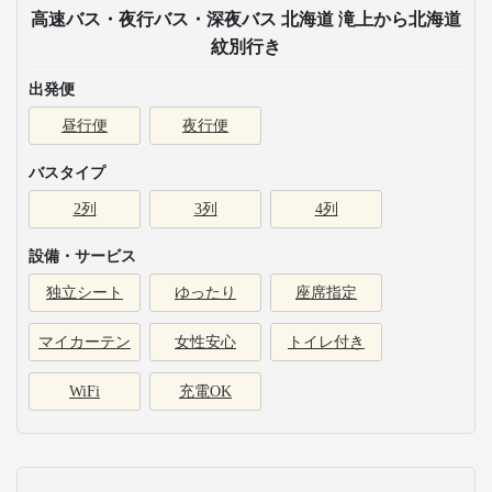
高速バス・夜行バス・深夜バス 北海道 滝上から北海道
紋別行き
出発便
昼行便
夜行便
バスタイプ
2列
3列
4列
設備・サービス
独立シート
ゆったり
座席指定
マイカーテン
女性安心
トイレ付き
WiFi
充電OK