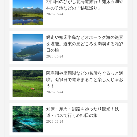
3泊4日のひがし北海道旅行！知床五湖や
神の子池などの「秘境巡り」
2023-03-24
網走や知床半島などオホーツク海の絶景
を堪能。道東の見どころを満喫する2泊3
日の旅
2023-03-24
阿寒湖や摩周湖などの名所をぐるっと満
喫。3泊4日で道東まるごと楽しんじゃお
う！
2023-03-24
知床・摩周・釧路をゆったり観光！鉄
道・バスで行く2泊3日の旅
2023-03-24