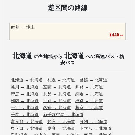
逆区間の路線
紋別
→
滝上
¥
440
～
北海道
北海道
の各地域から
への高速バス・格
安バス
北海道
→
北海道
札幌
→
北海道
函館
→
北海道
旭川
→
北海道
室蘭
→
北海道
釧路
→
北海道
帯広
→
北海道
北見
→
北海道
網走
→
北海道
稚内
→
北海道
江別
→
北海道
紋別
→
北海道
士別
→
北海道
名寄
→
北海道
根室
→
北海道
千歳
→
北海道
新千歳空港
→
北海道
富良野
→
北海道
知床
→
北海道
登別
→
北海道
ウトロ
→
北海道
恵庭
→
北海道
トマム
→
北海道