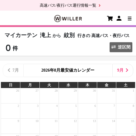
高速バス/夜行バス運行情報一覧
マイカーテン
滝上
紋別
から
行きの
高速バス・夜行バス
逆区間
7月
2026年8月最安値カレンダー
9月
日
月
火
水
木
金
土
26
27
28
29
30
31
1
2
3
4
5
6
7
8
9
10
11
12
13
14
15