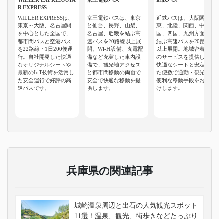
R EXPRESS
WILLER EXPRESSは、
京王電鉄バスは、東京
近鉄バスは、大阪関
東京～大阪、名古屋間
と仙台、長野、山梨、
東、北陸、関西、中
を中心とした全国で、
名古屋、近畿を結ぶ高
国、四国、九州方面を
都市間バスと空港バス
速バスを20路線以上展
結ぶ高速バスを20路線
を22路線・1日200便運
開。Wi-FI設備、充電配
以上展開。地域密着型
行。自社開発した快適
備など充実した車内設
のサービスを提供し、
なオリジナルシートや
備で、観光地アクセス
快適なシートと安定し
最新のIoT技術を活用し
と都市間移動の両面で
た便数で通勤・観光に
た安全運行で好評の高
安全で快適な移動を提
便利な移動手段をお届
速バスです。
供します。
けします。
兵庫県の関連記事
城崎温泉周辺と出石の人気観光スポット
11選！温泉、観光、街歩きなどたっぷり