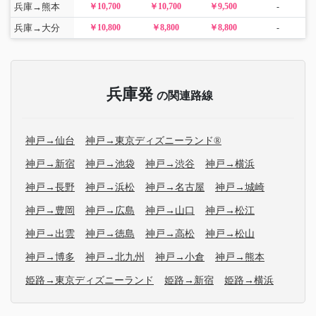
兵庫→熊本
￥10,700
￥10,700
￥9,500
-
兵庫→大分
￥10,800
￥8,800
￥8,800
-
兵庫発
の関連路線
神戸→仙台
神戸→東京ディズニーランド®
神戸→新宿
神戸→池袋
神戸→渋谷
神戸→横浜
神戸→長野
神戸→浜松
神戸→名古屋
神戸→城崎
神戸→豊岡
神戸→広島
神戸→山口
神戸→松江
神戸→出雲
神戸→徳島
神戸→高松
神戸→松山
神戸→博多
神戸→北九州
神戸→小倉
神戸→熊本
姫路→東京ディズニーランド
姫路→新宿
姫路→横浜