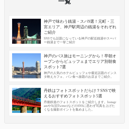
一覧
神戸で味わう銭湯・スパ9選！元町・三
宮エリア、神戸駅周辺の銭湯をそれぞれ
ご紹介
SNSでも話題になっている神戸の駅近銭湯やスーパ
ー銭湯まで一挙ご紹介
神戸のバス旅はモーニングから！早朝オ
ープンからビュッフェまでエリア別朝食
スポット7選
神戸の人気のホテルビュッフェや最近話題のインス
タ映えカフェ、パン食べ放題のお店までご紹介。
丹鉄はフォトスポットだらけ？SNSで映
えるおすすめフォトスポット5選
丹後鉄道のフォトスポットをご紹介します。Instagr
amやX(旧Twitter)などのSNSに思わず写真を上げた
くなる撮影ポイントを集めました。