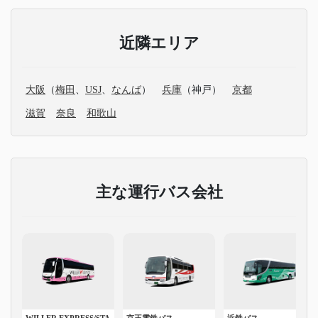
近隣エリア
大阪
（
梅田
、
USJ
、
なんば
）
兵庫
（神戸）
京都
滋賀
奈良
和歌山
主な運行バス会社
WILLER EXPRESS/STA
京王電鉄バス
近鉄バス