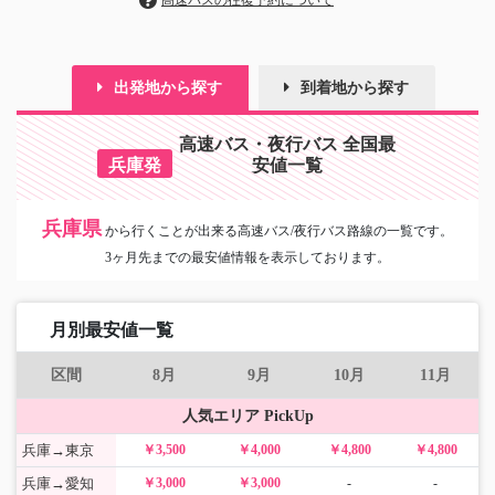
高速バスの往復予約について
出発地から探す
到着地から探す
高速バス・夜行バス 全国最
兵庫発
安値一覧
兵庫県
から
行くことが出来る高速バス/夜行バス路線の一覧です。
3ヶ月先までの最安値情報を表示しております。
月別最安値一覧
区間
8月
9月
10月
11月
人気エリア PickUp
兵庫→東京
￥3,500
￥4,000
￥4,800
￥4,800
兵庫→愛知
￥3,000
￥3,000
-
-