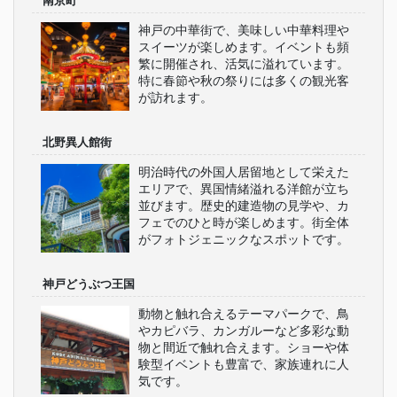
南京町
神戸の中華街で、美味しい中華料理や
スイーツが楽しめます。イベントも頻
繁に開催され、活気に溢れています。
特に春節や秋の祭りには多くの観光客
が訪れます。
北野異人館街
明治時代の外国人居留地として栄えた
エリアで、異国情緒溢れる洋館が立ち
並びます。歴史的建造物の見学や、カ
フェでのひと時が楽しめます。街全体
がフォトジェニックなスポットです。
神戸どうぶつ王国
動物と触れ合えるテーマパークで、鳥
やカピバラ、カンガルーなど多彩な動
物と間近で触れ合えます。ショーや体
験型イベントも豊富で、家族連れに人
気です。