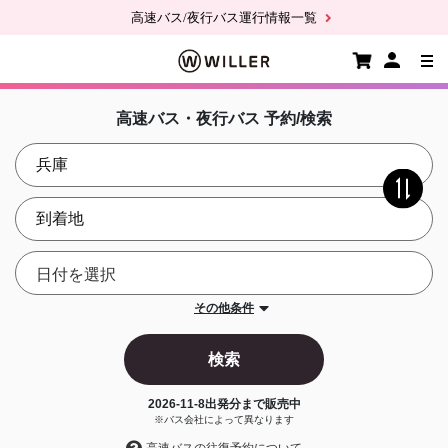
高速バス/夜行バス運行情報一覧
高速バス・夜行バス 予約/検索
その他条件
検索
2026-11-8
出発分まで販売中
※バス会社によって異なります