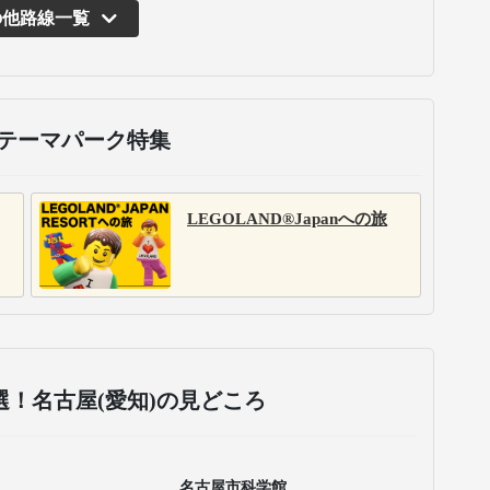
の他路線一覧
運行バス会社
ジェイアール東海バス株式
会社
市
ジェイアール東海バスは、
・
名古屋・静岡発着を中心と
運
した21路線を展開。3列独立
に
シートを中心とした充実し
た車内設備で、快適な長距
ス
離移動を提供します。