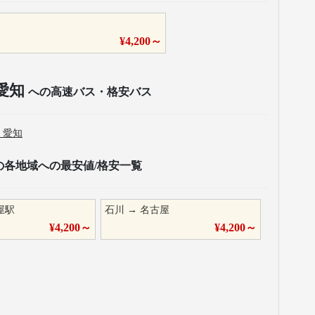
¥
4,200
～
愛知
への高速バス・格安バス
→
愛知
の各地域への最安値/格安一覧
屋駅
石川
→
名古屋
¥
4,200
～
¥
4,200
～