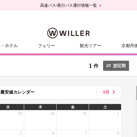
高速バス/夜行バス運行情報一覧
ー・ホテル
フェリー
観光ツアー
京都丹
1
件
逆区間
8月最安値カレンダー
9月
水
木
金
土
29
30
31
1
5
6
7
8