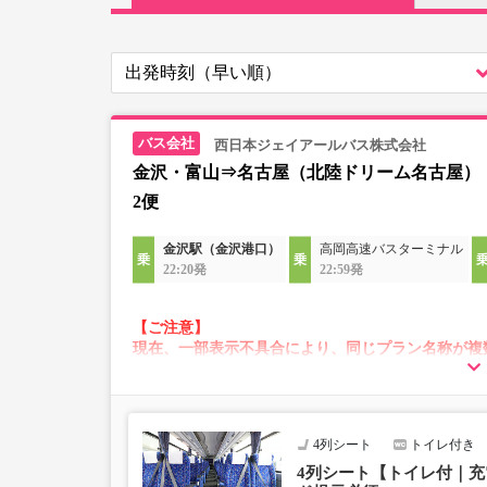
西日本ジェイアールバス株式会社
金沢・富山⇒名古屋（北陸ドリーム名古屋）
2便
金沢駅（金沢港口）
高岡高速バスターミナル
22:20発
22:59発
【ご注意】
現在、一部表示不具合により、同じプラン名称が複
その場合、予約操作途中でエラーが発生する可能性
お手数をおかけいたしますが、エラー表示が出た場
願いいたします。
4列シート
トイレ付き
4列シート【トイレ付｜充