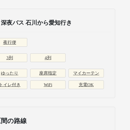
深夜バス 石川から愛知行き
夜行便
3列
4列
ゆったり
座席指定
マイカーテン
トイレ付き
WiFi
充電OK
区間の路線