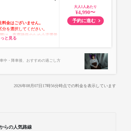
大人
¥4,990〜
】
予約に進む
生料金はございません。
区分を選択してください。
の際は、座席確保のため小児運賃
もっと見る
選択してください。
テムメンテナンスの為ご予約が承
乗車中・降車後、おすすめの過ごし方
ムの表示ではございません。
が表示される場合がありま
2026年08月07日17時56分
時点での料金を表示しています
格が変動いたします。購入時に
予約をお願いいたします。
所がある場合がございます。
からの人気路線