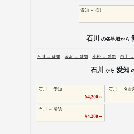
愛知
→
石川
石川
の各地域から
石川
→
愛知
金沢
→
愛知
小松
→
愛知
白山
石川
愛知
から
石川
→
愛知
石川
→
名古
¥
4,200
～
石川
→
清須
¥
4,200
～