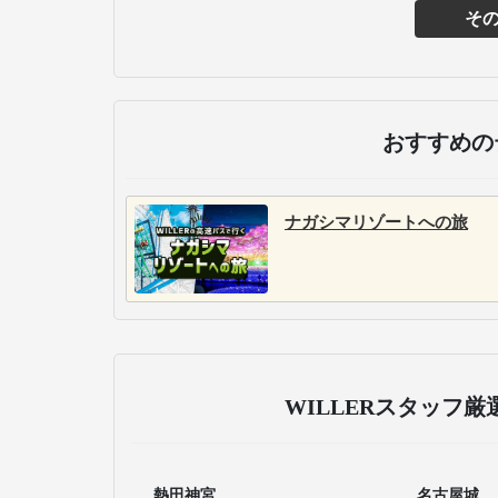
そ
主な
名鉄バス
岐阜乗合自動車
名鉄バスは、名古屋と関
岐阜乗合自動車は、岐阜
東・関西・北陸・東北・四
を中心に、東京や飛騨高
国・九州の全国を結ぶ高速
山、名古屋から郡上八幡
バスを60路線以上展開。ト
白川郷を結ぶバス路線を
イレ付車両を中心とした設
行。観光地や地域間移動
備豊富なシートで、観光地
便利な快適なシートを完
アクセスと都市間移動の両
備。地域密着型のサービ