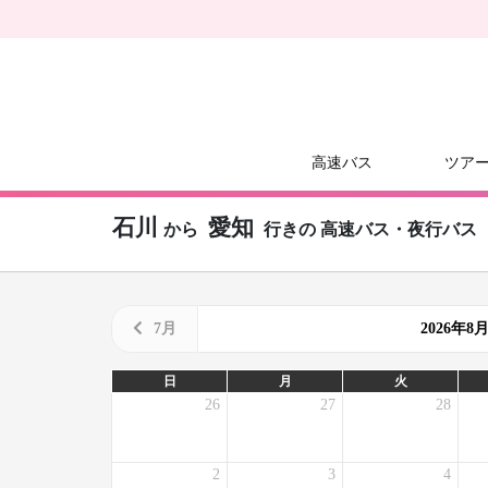
高速バス
ツア
石川
愛知
から
行きの
高速バス・夜行バス
7月
2026年
日
月
火
26
27
28
2
3
4