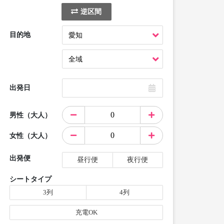
逆区間
目的地
出発日
男性（大人）
女性（大人）
出発便
昼行便
夜行便
シートタイプ
3列
4列
充電OK