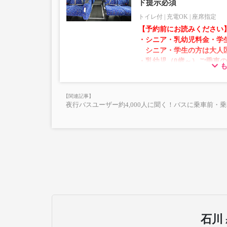
ド提示必須
トイレ付
充電OK
座席指定
【予約前にお読みください
・シニア・乳幼児料金・学
シニア・学生の方は大人
・乳幼児（0歳～）ご乗車
での乗車券が必要です。
乳幼児の方は小児区分を
・AM1時～5時の間はシス
夜行バスユーザー約4,000人に聞く！バスに乗車前・
れません。
・在庫の状況はリアルタイ
※売り切れの場合でも残数
す。
・販売日・便ごとに随時価
販売価格をご確認の上でご
・一部取り扱いのない停留
石川