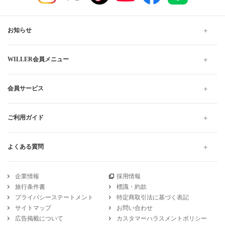
石川から岐阜行きの格安高速バス、夜行・深夜バスの予約
なら WILLER TRAVEL
WILLER TRAVELでは全国の夜行バス・深夜バスだけでなく、昼
行バスもご用意しています。
格安・最安値料金でのご移動は高速バスがおすすめです。お得で
快適なプランをお探しください。当日予約は出発10分前までWEB
にて受け付けています。
高速バス・夜行バスのWILLER TRAVEL
石川
石川から岐阜
充電OK 石川から岐阜 の高速バス・夜行バス予約
引受保険会社
チューリッヒ保険会社
DSR-735
WILLER公式SNSアカウント