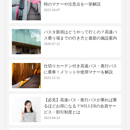
ながら 観光列車
移動手段比較
移動手段
料金
移動時間
出発地
到着地
コメント
新幹線
12,070円〜
約2時間45分
金沢
岐阜羽島
特大荷物
※当社調べ
高速バス・深夜バスの関連記事
高速バス・夜行バスで充電はOK？利用