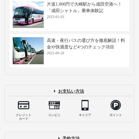
時のマナーや注意点を一挙解説
2025-10-07
バスタ新宿はどうやって行くの？高速バ
ス乗り場までの行き方と最新の施設案内
2026-07-21
仕切りカーテン付き高速バス・夜行バス
に乗車！メリットや使用マナーを解説
2023-12-12
【必見】高速バス・夜行バスが乗れば乗
るほどお得になる？WILLERの会員サー
ビス・割引制度とは
2023-04-24