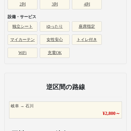
2列
3列
4列
設備・サービス
独立シート
ゆったり
座席指定
マイカーテン
女性安心
トイレ付き
WiFi
充電OK
逆区間の路線
岐阜
→
石川
¥
2,800
～