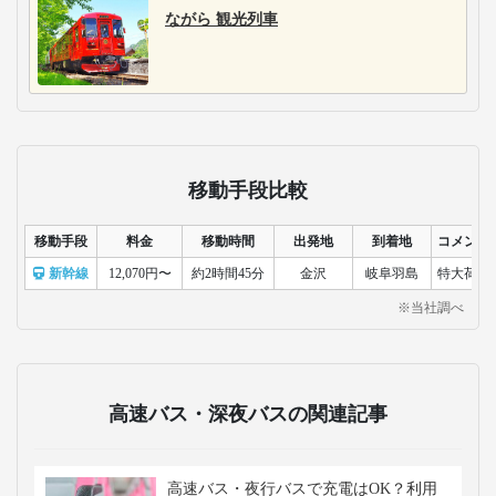
岐阜乗合自動車
岐阜乗合自動車は、岐
阜市を中心に、東京や
飛騨高山、名古屋から
郡上八幡・白川郷を結
ぶバス路線を運行。観
光地や地域間移動に便
利な快適なシートを完
備。地域密着型のサー
ビスで、地元住民から
観光客まで幅広く利用
されています。
おすすめのツアー