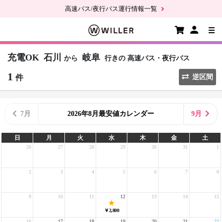
高速バス/夜行バス運行情報一覧
充電OK
石川
岐阜
から
行きの
高速バス・夜行バス
1
件
逆区間
7月
2026年8月最安値カレンダー
9月
日
月
火
水
木
金
土
26
27
28
29
30
31
1
2
3
4
5
6
7
8
9
10
11
12
13
14
15
￥2,800
16
17
18
19
20
21
22