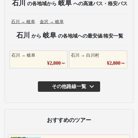
石川
岐阜
の各地域から
への高速バス・格安バス
石川
→
岐阜
金沢
→
岐阜
石川
岐阜
から
の各地域への最安値/格安一覧
石川
→
岐阜
石川
→
白川村
¥
2,800
～
¥
2,800
～
その他路線一覧
主な運行バス会社