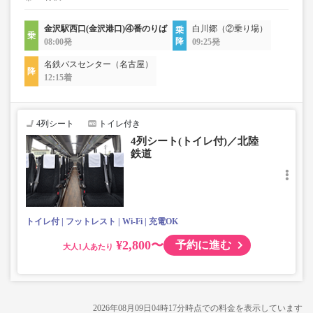
金沢駅西口(金沢港口)④番のりば
白川郷（②乗り場）
08:00発
09:25発
名鉄バスセンター（名古屋）
12:15着
4列シート
トイレ付き
4列シート(トイレ付)／北陸
鉄道
トイレ付
フットレスト
Wi-Fi
充電OK
¥2,800〜
予約に進む
大人
2026年08月09日04時17分
時点での料金を表示しています