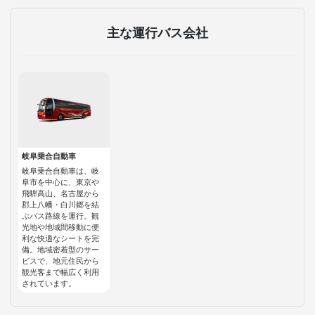
主な運行バス会社
岐阜乗合自動車
岐阜乗合自動車は、岐
阜市を中心に、東京や
飛騨高山、名古屋から
郡上八幡・白川郷を結
ぶバス路線を運行。観
光地や地域間移動に便
利な快適なシートを完
備。地域密着型のサー
ビスで、地元住民から
観光客まで幅広く利用
されています。