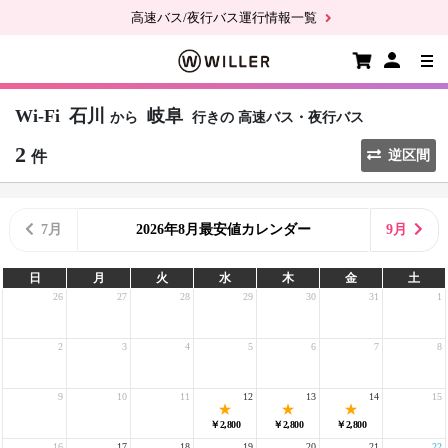
高速バス/夜行バス運行情報一覧
Wi-Fi
石川
岐阜
から
行きの
高速バス・夜行バス
2
件
逆区間
7月
2026年8月最安値カレンダー
9月
日
月
火
水
木
金
土
26
27
28
29
30
31
1
2
3
4
5
6
7
8
9
10
11
12
13
14
15
￥2,800
￥2,800
￥2,800
16
17
18
19
20
21
22