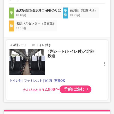
金沢駅西口(金沢港口)④番のりば
白川郷（②乗り場）
08:00発
09:25発
名鉄バスセンター（名古屋）
12:15着
4列シート
トイレ付き
4列シート(トイレ付)／北陸
鉄道
トイレ付
フットレスト
Wi-Fi
充電OK
¥2,800〜
予約に進む
大人