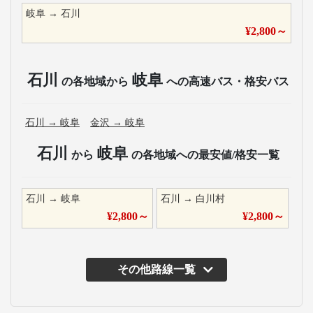
岐阜
→
石川
¥
2,800
～
石川
岐阜
の各地域から
への高速バス・格安バス
石川
→
岐阜
金沢
→
岐阜
石川
岐阜
から
の各地域への最安値/格安一覧
石川
→
岐阜
石川
→
白川村
¥
2,800
～
¥
2,800
～
その他路線一覧