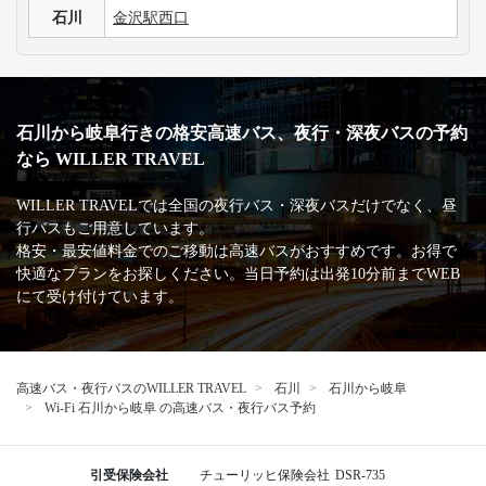
石川
金沢駅西口
石川から岐阜行きの格安高速バス、夜行・深夜バスの予約
なら WILLER TRAVEL
WILLER TRAVELでは全国の夜行バス・深夜バスだけでなく、昼
行バスもご用意しています。
格安・最安値料金でのご移動は高速バスがおすすめです。お得で
快適なプランをお探しください。当日予約は出発10分前までWEB
にて受け付けています。
高速バス・夜行バスのWILLER TRAVEL
石川
石川から岐阜
Wi-Fi 石川から岐阜 の高速バス・夜行バス予約
引受保険会社
チューリッヒ保険会社
DSR-735