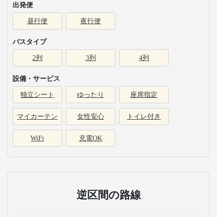
出発便
昼行便
夜行便
バスタイプ
2列
3列
4列
設備・サービス
独立シート
ゆったり
座席指定
マイカーテン
女性安心
トイレ付き
WiFi
充電OK
逆区間の路線