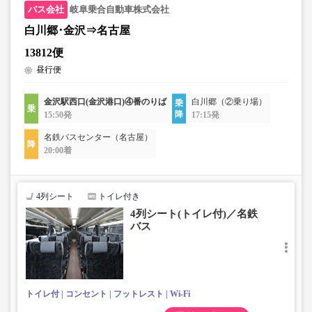
岐阜乗合自動車株式会社
白川郷･金沢⇒名古屋
13812便
昼行便
金沢駅西口(金沢港口)④番のりば
白川郷（②乗り場）
15:50発
17:15発
名鉄バスセンター（名古屋）
20:00着
4列シート
トイレ付き
4列シート(トイレ付)／名鉄
バス
トイレ付
コンセント
フットレスト
Wi-Fi