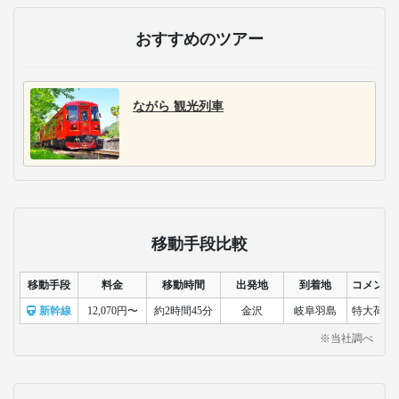
おすすめのツアー
ながら 観光列車
移動手段比較
移動手段
料金
移動時間
出発地
到着地
コメント
新幹線
12,070円〜
約2時間45分
金沢
岐阜羽島
特大荷物
※当社調べ