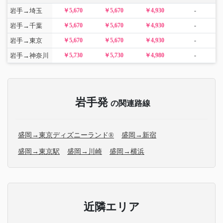
岩手→埼玉
￥5,670
￥5,670
￥4,930
-
岩手→千葉
￥5,670
￥5,670
￥4,930
-
岩手→東京
￥5,670
￥5,670
￥4,930
-
岩手→神奈川
￥5,730
￥5,730
￥4,980
-
岩手発
の関連路線
盛岡→東京ディズニーランド®
盛岡→新宿
盛岡→東京駅
盛岡→川崎
盛岡→横浜
近隣エリア