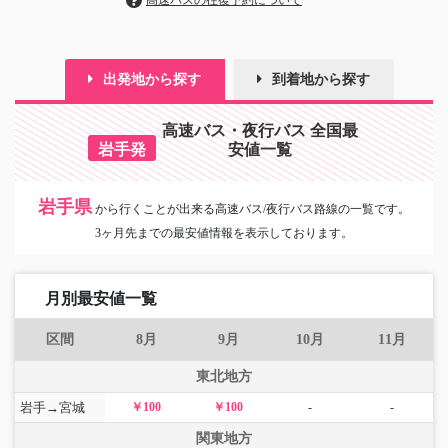
高速バスの往復予約について
出発地から探す
到着地から探す
高速バス・夜行バス 全国最
岩手発
安値一覧
岩手県
から
行くことが出来る高速バス/夜行バス路線の一覧です。
3ヶ月先までの最安値情報を表示しております。
月別最安値一覧
区間
8月
9月
10月
11月
東北地方
岩手→宮城
￥100
￥100
-
-
関東地方