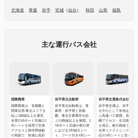
北海道
青森
岩手
宮城
（
仙台
）
秋田
山形
福島
主な運行バス会社
国際興業
岩手県北自動車
岩手県交通株式会社
国際興業は、首都圏と
岩手県北自動車は、青
岩手県交通は、岩手県
関東近県/東北エリアを
森県・岩手県と首都
を中心として各地を結
結ぶ5路線以上を運営。
圏、東北主要都市を結
ぶ高速バス展開。首都
全席USBポート完備の3
ぶ10路線以上を展開。U
圏アクセス・生活路線
列シートを採用で空港
SBポート完備や夜行便
を両立。夜行路線では
アクセスと都市間移動
における3列独立シー
全席リクライニング対
の両面で、快適な長距
ト、フード付き4列シー
応の3列シートと安全運