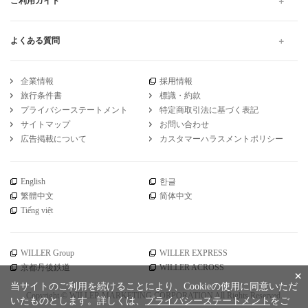
ご利用ガイド
よくある質問
企業情報
採用情報
旅行条件書
標識・約款
プライバシーステートメント
特定商取引法に基づく表記
サイトマップ
お問い合わせ
広告掲載について
カスタマーハラスメントポリシー
English
한글
繁體中文
简体中文
Tiếng việt
WILLER Group
WILLER EXPRESS
京都丹後鉄道
WILLER ACROSS
×
当サイトのご利用を続けることにより、Cookieの使用に同意いただ
Copyright © WILLER MARKETING CORPORATION All Rights Reserved.
いたものとします。詳しくは、
プライバシーステートメント
をご