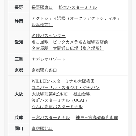
長野
長野駅東口
松本バスターミナル
アクトシティ浜松（オークラアクトシティホテ
静岡
ル浜松前）
名鉄バスセンター
愛知
名古屋駅 ビックカメラ名古屋駅西店前
名古屋駅 太閤通口広場【集合場所】
三重
ナガシマリゾート
京都
京都駅八条口
WILLERバスターミナル大阪梅田
ユニバーサル・スタジオ・ジャパン
大阪
大阪駅前第4ビル前
桃山台駅
湊町バスターミナル（OCAT）
なんば高速バスターミナル
兵庫
三宮バスターミナル
神戸三宮高架商店街前
岡山
倉敷駅北口