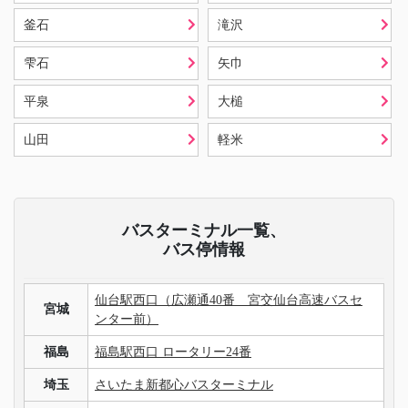
釜石
滝沢
雫石
矢巾
平泉
大槌
山田
軽米
バスターミナル一覧、
バス停情報
仙台駅西口（広瀬通40番 宮交仙台高速バスセ
宮城
ンター前）
福島
福島駅西口 ロータリー24番
埼玉
さいたま新都心バスターミナル