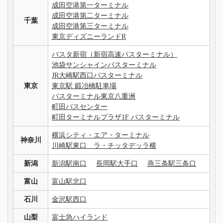
成田空港第一ターミナル
成田空港第二ターミナル
千葉
成田空港第三ターミナル
東京ディズニーランドR
バスタ新宿（新宿高速バスターミナル）
池袋サンシャインバスターミナル
JR大崎駅西口バスターミナル
東京
東京駅 鍛冶橋駐車場
バスターミナル東京八重洲
町田バスセンター
町田ターミナルプラザ1F バスターミナル
横浜シティ・エア・ターミナル
神奈川
川崎駅東口 ラ・チッタデッラ横
新潟
新潟駅南口
長岡駅大手口
燕三条駅三条口
富山
富山駅北口
石川
金沢駅西口
山梨
富士急ハイランド