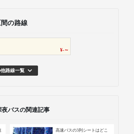
区間の路線
¥
-
～
の他路線一覧
深夜バスの関連記事
速
高速バスの3列シートはどこ