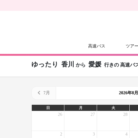
高速バス
ツア
ゆったり
香川
愛媛
から
行きの
高速バ
7月
2026年
日
月
火
26
27
28
2
3
4