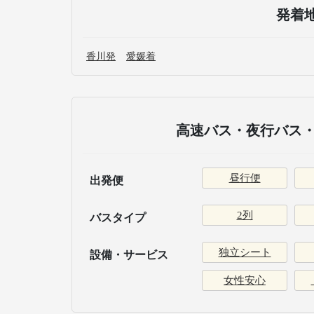
発着
香川発
愛媛着
高速バス・夜行バス・
昼行便
出発便
2列
バスタイプ
独立シート
設備・サービス
女性安心