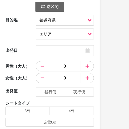
逆区間
目的地
出発日
男性（大人）
女性（大人）
出発便
昼行便
夜行便
シートタイプ
3列
4列
充電OK