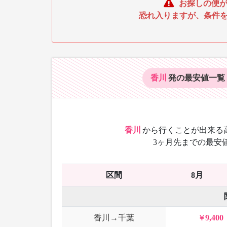
お探しの便が
恐れ入りますが、条件
香川
発の最安値
一覧
香川
から
行くことが出来る
3ヶ月先までの最安
区間
8月
香川→千葉
9,400