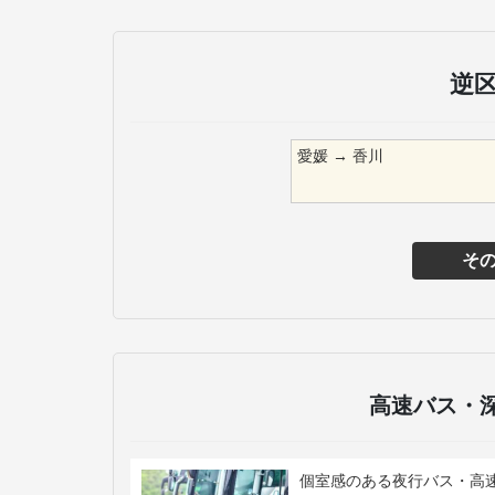
逆
愛媛
→
香川
そ
高速バス・
個室感のある夜行バス・高