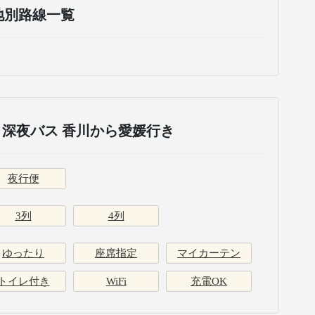
地別路線一覧
深夜バス 香川から愛媛行き
夜行便
3列
4列
ゆったり
座席指定
マイカーテン
トイレ付き
WiFi
充電OK