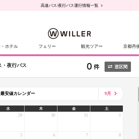
高速バス/夜行バス運行情報一覧
ー・ホテル
フェリー
観光ツアー
京都丹
ス・夜行バス
逆区間
8月最安値カレンダー
9月
水
木
金
土
29
30
31
1
5
6
7
8