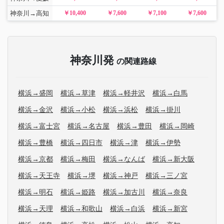
神奈川→高知
￥10,400
￥7,600
￥7,100
￥7,600
神奈川発
の関連路線
横浜→盛岡
横浜→草津
横浜→軽井沢
横浜→白馬
横浜→金沢
横浜→小松
横浜→浜松
横浜→掛川
横浜→富士宮
横浜→名古屋
横浜→豊田
横浜→岡崎
横浜→豊橋
横浜→四日市
横浜→津
横浜→伊勢
横浜→京都
横浜→梅田
横浜→なんば
横浜→新大阪
横浜→天王寺
横浜→堺
横浜→神戸
横浜→三ノ宮
横浜→明石
横浜→姫路
横浜→加古川
横浜→奈良
横浜→天理
横浜→和歌山
横浜→白浜
横浜→新宮