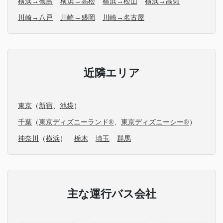
横浜→徳島
横浜→高松
横浜→松山
横浜→高知
川崎→八戸
川崎→盛岡
川崎→名古屋
近隣エリア
東京
（
新宿
、
池袋
）
千葉
（
東京ディズニーランド®
、
東京ディズニーシー®
）
神奈川
（
横浜
）
栃木
埼玉
群馬
主な運行バス会社