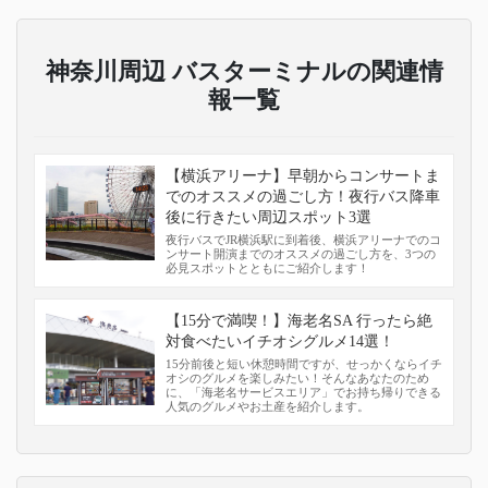
神奈川周辺 バスターミナルの関連情
報一覧
【横浜アリーナ】早朝からコンサートま
でのオススメの過ごし方！夜行バス降車
後に行きたい周辺スポット3選
夜行バスでJR横浜駅に到着後、横浜アリーナでのコ
ンサート開演までのオススメの過ごし方を、3つの
必見スポットとともにご紹介します！
【15分で満喫！】海老名SA 行ったら絶
対食べたいイチオシグルメ14選！
15分前後と短い休憩時間ですが、せっかくならイチ
オシのグルメを楽しみたい！そんなあなたのため
に、「海老名サービスエリア」でお持ち帰りできる
人気のグルメやお土産を紹介します。