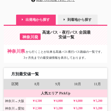
高速バスの往復予約について
出発地から探す
到着地から探す
高速バス・夜行バス 全国最
神奈川発
安値一覧
神奈川県
から
行くことが出来る高速バス/夜行バス路線の一覧です。
3ヶ月先までの最安値情報を表示しております。
月別最安値一覧
区間
8月
9月
10月
11月
人気エリア PickUp
神奈川→大阪
￥4,500
￥4,000
￥4,800
￥5,200
神奈川→愛知
￥2,500
￥3,200
￥3,200
￥3,200