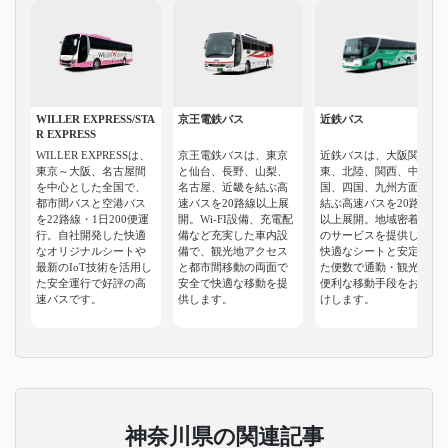
WILLER EXPRESS/STA
京王電鉄バス
近鉄バス
R EXPRESS
WILLER EXPRESSは、
京王電鉄バスは、東京
近鉄バスは、大阪関
東京～大阪、名古屋間
と仙台、長野、山梨、
東、北陸、関西、中
を中心とした全国で、
名古屋、近畿を結ぶ高
国、四国、九州方面を
都市間バスと空港バス
速バスを20路線以上展
結ぶ高速バスを20路線
を22路線・1日200便運
開。Wi-FI設備、充電配
以上展開。地域密着型
行。自社開発した快適
備など充実した車内設
のサービスを提供し、
なオリジナルシートや
備で、観光地アクセス
快適なシートと安定し
最新のIoT技術を活用し
と都市間移動の両面で
た便数で通勤・観光に
た安全運行で好評の高
安全で快適な移動を提
便利な移動手段をお届
速バスです。
供します。
けします。
神奈川県の関連記事