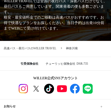
WILLER TRAVELでは全国の夜行バス・深夜バスだけでなく、
昼行バスもご用意しています。関東発着の便も多数ございま
す。
格安・最安値料金でのご移動は高速バスがおすすめです。お
得で快適なプランをお探しください。当日予約は出発10分前
までWEBにて受け付けています。
高速バス・夜行バスのWILLER TRAVEL
神奈川発
引受保険会社
チューリッヒ保険会社
DSR-735
WILLER公式SNSアカウント
お知らせ