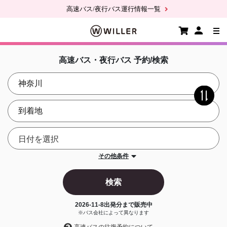
高速バス/夜行バス運行情報一覧
高速バス・夜行バス 予約/検索
その他条件
検索
2026-11-8
出発分まで販売中
※バス会社によって異なります