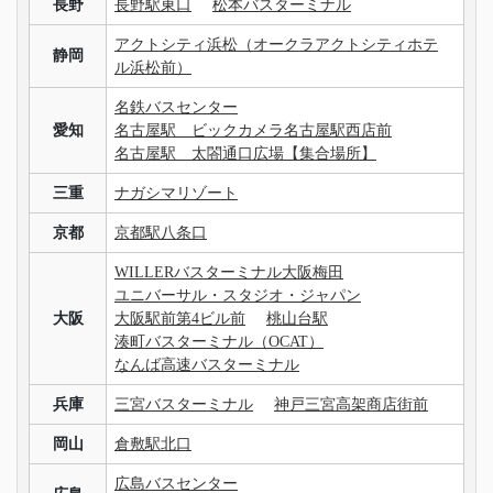
長野
長野駅東口
松本バスターミナル
アクトシティ浜松（オークラアクトシティホテ
静岡
ル浜松前）
名鉄バスセンター
愛知
名古屋駅 ビックカメラ名古屋駅西店前
名古屋駅 太閤通口広場【集合場所】
三重
ナガシマリゾート
京都
京都駅八条口
WILLERバスターミナル大阪梅田
ユニバーサル・スタジオ・ジャパン
大阪
大阪駅前第4ビル前
桃山台駅
湊町バスターミナル（OCAT）
なんば高速バスターミナル
兵庫
三宮バスターミナル
神戸三宮高架商店街前
岡山
倉敷駅北口
広島バスセンター