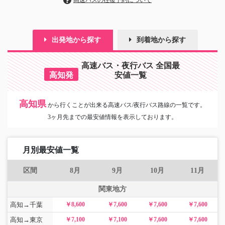
高速バスの往復予約について
出発地から探す
到着地から探す
高速バス・夜行バス 全国最
高知発
安値一覧
高知県
から
行くことが出来る高速バス/夜行バス路線の一覧です。
3ヶ月先までの最安値情報を表示しております。
月別最安値一覧
区間
8月
9月
10月
11月
関東地方
高知→千葉
￥8,600
￥7,600
￥7,600
￥7,600
高知→東京
￥7,100
￥7,100
￥7,600
￥7,600