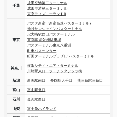
成田空港第二ターミナル
千葉
成田空港第三ターミナル
東京ディズニーランドR
バスタ新宿（新宿高速バスターミナル）
池袋サンシャインバスターミナル
JR大崎駅西口バスターミナル
東京
東京駅 鍛冶橋駐車場
バスターミナル東京八重洲
町田バスセンター
町田ターミナルプラザ1F バスターミナル
横浜シティ・エア・ターミナル
神奈川
川崎駅東口 ラ・チッタデッラ横
新潟
新潟駅南口
長岡駅大手口
燕三条駅三条口
富山
富山駅北口
石川
金沢駅西口
山梨
富士急ハイランド