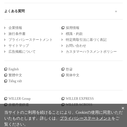
よくある質問
企業情報
採用情報
旅行条件書
標識・約款
プライバシーステートメント
特定商取引法に基づく表記
サイトマップ
お問い合わせ
広告掲載について
カスタマーハラスメントポリシー
English
한글
繁體中文
简体中文
Tiếng việt
WILLER Group
WILLER EXPRESS
京都丹後鉄道
WILLER ACROSS
×
当サイトのご利用を続けることにより、Cookieの使用に同意いただ
Copyright © WILLER MARKETING CORPORATION All Rights Reserved.
いたものとします。詳しくは、
プライバシーステートメント
をご
覧ください。