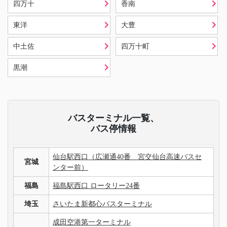
四万十
香南
東洋
大豊
中土佐
四万十町
黒潮
バスターミナル一覧、
バス停情報
仙台駅西口（広瀬通40番 宮交仙台高速バスセ
宮城
ンター前）
福島
福島駅西口 ロータリー24番
埼玉
さいたま新都心バスターミナル
成田空港第一ターミナル