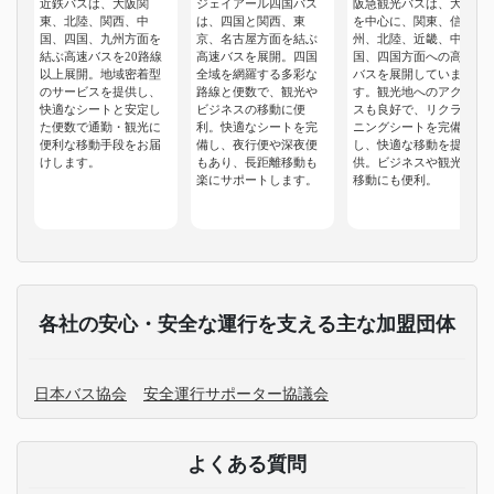
近鉄バスは、大阪関
ジェイアール四国バス
阪急観光バスは、大阪
東、北陸、関西、中
は、四国と関西、東
を中心に、関東、信
国、四国、九州方面を
京、名古屋方面を結ぶ
州、北陸、近畿、中
結ぶ高速バスを20路線
高速バスを展開。四国
国、四国方面への高速
以上展開。地域密着型
全域を網羅する多彩な
バスを展開していま
のサービスを提供し、
路線と便数で、観光や
す。観光地へのアクセ
快適なシートと安定し
ビジネスの移動に便
スも良好で、リクライ
た便数で通勤・観光に
利。快適なシートを完
ニングシートを完備
便利な移動手段をお届
備し、夜行便や深夜便
し、快適な移動を提
けします。
もあり、長距離移動も
供。ビジネスや観光の
楽にサポートします。
移動にも便利。
各社の安心・安全な運行を支える主な加盟団体
日本バス協会
安全運行サポーター協議会
よくある質問